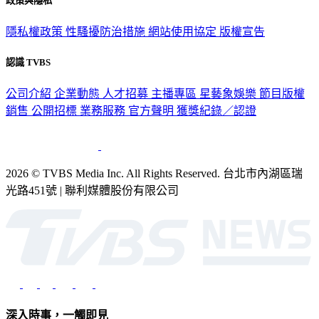
政策與隱私
隱私權政策
性騷擾防治措施
網站使用協定
版權宣告
認識 TVBS
公司介紹
企業動態
人才招募
主播專區
星藝象娛樂
節目版權
銷售
公開招標
業務服務
官方聲明
獲獎紀錄／認證
2026 © TVBS Media Inc. All Rights Reserved. 台北市內湖區瑞
光路451號 | 聯利媒體股份有限公司