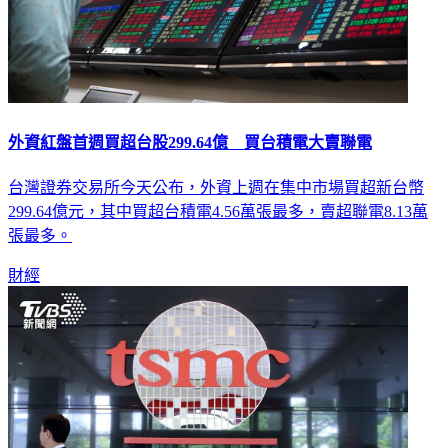
外資紅盤首週買超台股299.64億 買台積電大賣聯電
台灣證券交易所今天公布，外資上週在集中市場買超新台幣
299.64億元，其中買超台積電4.56萬張最多，賣超聯電8.13萬
張最多。
財經