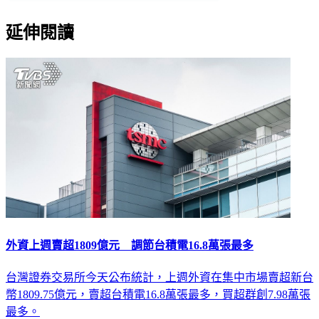
延伸閱讀
外資上週賣超1809億元 調節台積電16.8萬張最多
台灣證券交易所今天公布統計，上週外資在集中市場賣超新台
幣1809.75億元，賣超台積電16.8萬張最多，買超群創7.98萬張