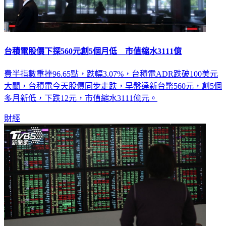
台積電股價下探560元創5個月低 市值縮水3111億
費半指數重挫96.65點，跌幅3.07%，台積電ADR跌破100美元
大關，台積電今天股價同步走跌，早盤達新台幣560元，創5個
多月新低，下跌12元，市值縮水3111億元。
財經