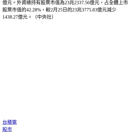
證交所統計，自2022年初至3月4日止，外資累計賣超2,584.62
億元。外資總持有股票市值為23兆2337.56億元，占全體上市
股票市值的42.28%，較2月25日的23兆3775.83億元減少
1438.27億元。（中央社）
台積電