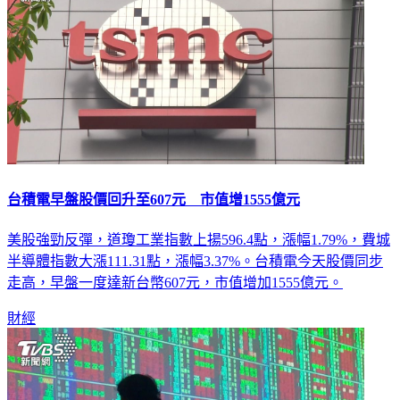
台積電早盤股價回升至607元 市值增1555億元
美股強勁反彈，道瓊工業指數上揚596.4點，漲幅1.79%，費城
半導體指數大漲111.31點，漲幅3.37%。台積電今天股價同步
走高，早盤一度達新台幣607元，市值增加1555億元。
財經