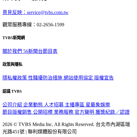
深入時事，一觸即見
意見反映：service@tvbs.com.tw
觀眾服務專線：02-2656-1599
TVBS新聞網
關於我們
56新聞台節目表
政策與隱私
隱私權政策
性騷擾防治措施
網站使用協定
版權宣告
認識 TVBS
公司介紹
企業動態
人才招募
主播專區
星藝象娛樂
節目版權銷售
公開招標
業務服務
官方聲明
獲獎紀錄／認證
2026 © TVBS Media Inc. All Rights Reserved. 台北市內湖區瑞