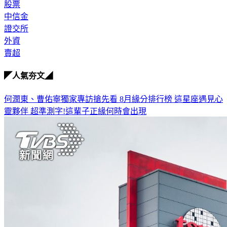
股市
股票
中信金
證交所
外資
賣超
◤人氣夯文◢
何潤東、曹佑寧獨家專訪搶先看
8月緣分排行榜 這星座遇見心
靈夥伴
超準測字!這輩子正緣何時會出現