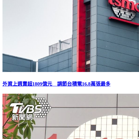
外資上週賣超1809億元 調節台積電16.8萬張最多