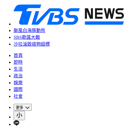
颱風白海豚動態
SBS歌謠大戰
沙拉油致癌物超標
首頁
即時
生活
政治
娛樂
國際
社會
更多