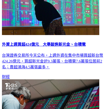
外資上週買超424億元 大舉敲進新光金、台積電
台灣證券交易所今天公布，上週外資在集中市場買超新台幣
424.26億元，買超新光金近9.3萬張、台積電7.6萬張位居前2
名；賣超鴻海4.5萬張最多。
財經