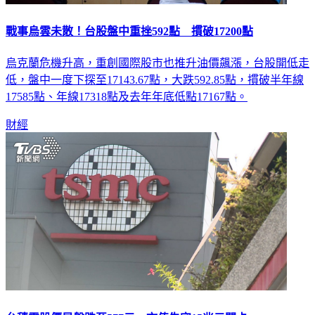
戰事烏雲未散！台股盤中重挫592點 摜破17200點
烏克蘭危機升高，重創國際股市也推升油價飆漲，台股開低走
低，盤中一度下探至17143.67點，大跌592.85點，摜破半年線
17585點、年線17318點及去年年底低點17167點。
財經