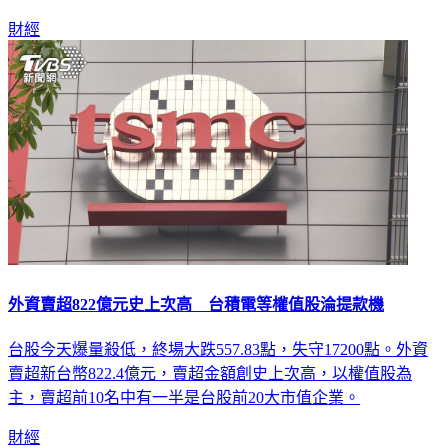
最多。
財經
外資賣超822億元史上次高 台積電等權值股淪提款機
台股今天爆量殺低，終場大跌557.83點，失守17200點。外資
賣超新台幣822.4億元，賣超金額創史上次高，以權值股為
主，賣超前10名中有一半是台股前20大市值企業。