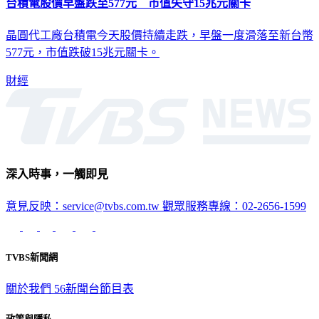
台積電股價早盤跌至577元 市值失守15兆元關卡
晶圓代工廠台積電今天股價持續走跌，早盤一度滑落至新台幣
577元，市值跌破15兆元關卡。
財經
深入時事，一觸即見
意見反映：service@tvbs.com.tw
觀眾服務專線：02-2656-1599
TVBS新聞網
關於我們
56新聞台節目表