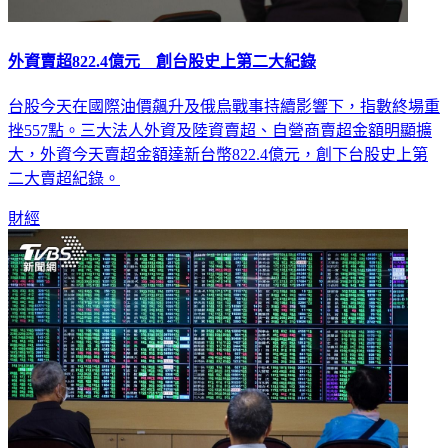
外資賣超822.4億元 創台股史上第二大紀錄
台股今天在國際油價飆升及俄烏戰事持續影響下，指數終場重
挫557點。三大法人外資及陸資賣超、自營商賣超金額明顯擴
大，外資今天賣超金額達新台幣822.4億元，創下台股史上第
二大賣超紀錄。
財經