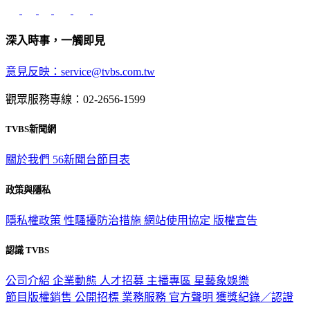
深入時事，一觸即見
意見反映：service@tvbs.com.tw
觀眾服務專線：02-2656-1599
TVBS新聞網
關於我們
56新聞台節目表
政策與隱私
隱私權政策
性騷擾防治措施
網站使用協定
版權宣告
認識 TVBS
公司介紹
企業動態
人才招募
主播專區
星藝象娛樂
節目版權銷售
公開招標
業務服務
官方聲明
獲獎紀錄／認證