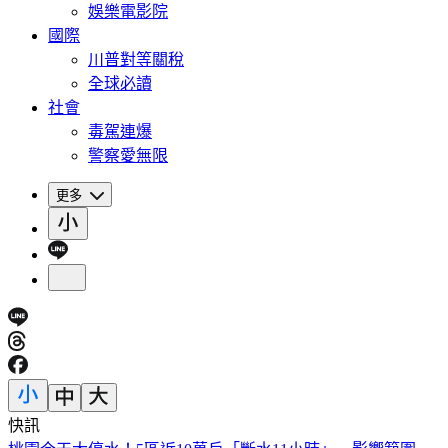
娛樂電影院
國際
川普對等關稅
全球必讀
社會
毒駕連爆
警察愛無限
更多
快訊