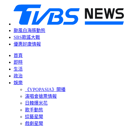
颱風白海豚動態
SBS歌謠大戰
優惠好康情報
首頁
即時
生活
政治
娛樂
《VPOPASIA》開播
演唱會搶票情報
日韓爆米花
歌手動態
綜藝星聞
戲劇星聞