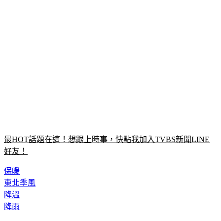
最HOT話題在這！想跟上時事，快點我加入TVBS新聞LINE
好友！
保暖
東北季風
降溫
降雨