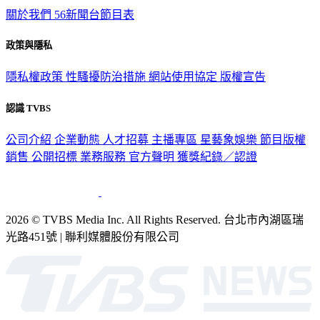
關於我們
56新聞台節目表
政策與隱私
隱私權政策
性騷擾防治措施
網站使用協定
版權宣告
認識 TVBS
公司介紹
企業動態
人才招募
主播專區
星藝象娛樂
節目版權
銷售
公開招標
業務服務
官方聲明
獲獎紀錄／認證
2026 © TVBS Media Inc. All Rights Reserved. 台北市內湖區瑞
光路451號 | 聯利媒體股份有限公司