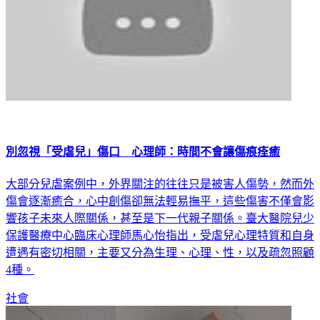
別忽視「受虐兒」傷口 心理師：時間不會讓傷痕痊癒
大部分兒虐案例中，外界關注的往往只是被害人傷勢，然而外
傷會逐漸癒合，心中創傷卻無法輕易撫平，這些傷害不僅會影
響孩子未來人際關係，甚至是下一代親子關係。臺大醫院兒少
保護醫療中心臨床心理師馬心怡指出，受虐兒心理特質和自身
遭遇有密切相關，主要又分為生理、心理、性，以及疏忽照顧
4種。
社會