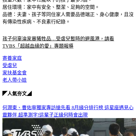
品德：夫妻、孩子等同住家人需要品德端正、身心健康，且沒
有傳染性疾病、不良素行紀錄。
孩子何辜淪家暴犧牲品…受虐兒暫時的避風港，請看
TVBS「超越血緣的愛」專題報導
寄養家庭
受虐兒
家扶基金會
老人帶小娃
◤人氣夯文◢
何潤東、曹佑寧獨家專訪搶先看
8月緣分排行榜 這星座遇見心
靈夥伴
超準測字!這輩子正緣何時會出現