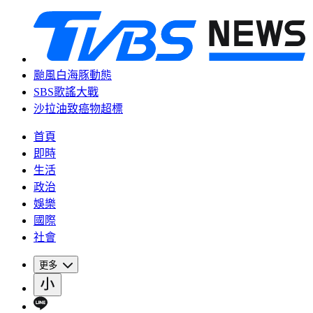
颱風白海豚動態
SBS歌謠大戰
沙拉油致癌物超標
首頁
即時
生活
政治
娛樂
國際
社會
更多