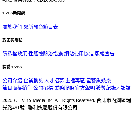
TVBS新聞網
關於我們
56新聞台節目表
政策與隱私
隱私權政策
性騷擾防治措施
網站使用協定
版權宣告
認識 TVBS
公司介紹
企業動態
人才招募
主播專區
星藝象娛樂
節目版權銷售
公開招標
業務服務
官方聲明
獲獎紀錄／認證
2026 © TVBS Media Inc. All Rights Reserved. 台北市內湖區瑞
光路451號 | 聯利媒體股份有限公司