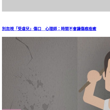
別忽視「受虐兒」傷口 心理師：時間不會讓傷痕痊癒