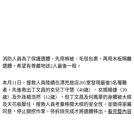
消防人員為了保護遺體，先用棉被、毛毯包裹，再用木板隔離
遺體，希望有尊嚴地送2人最後一程。
本月11日，搜救人員陸續在漂亮旅店201室發現最後5名罹難
者，先後救出丁文昌的女兒丁守慧（40歲）、女婿楊捷（39
歲）及外孫楊浩然（12歲），但丁文昌及何鳳華的身體被大樑
及天花板壓住，搜救人員考量移開大樑的安全性，並徵得家屬
同意，停止開挖作業，待拆除完成才將遺體移出。
看完整內容