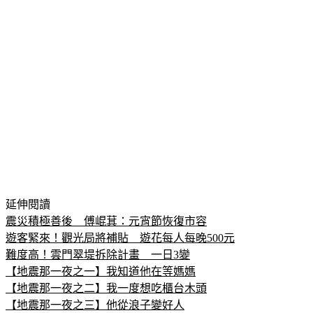
延伸閱讀
震災積極善後　傅崐萁：元宵節恢復市容
遊客緊來！觀光局將補貼　遊花每人每晚500元
難度高！雲門翠堤拆除計畫　一日3變
【地震那一夜之一】我知道他在等媽媽
【地震那一夜之二】我一度想吃櫃台木頭
【地震那一夜之三】他從浪子變好人