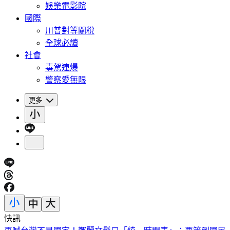
娛樂電影院
國際
川普對等關稅
全球必讀
社會
毒駕連爆
警察愛無限
更多
快訊