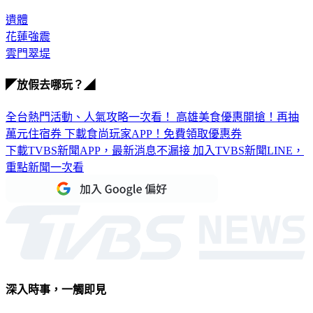
遺體
花蓮強震
雲門翠堤
◤放假去哪玩？◢
全台熱門活動、人氣攻略一次看！
高雄美食優惠開搶！再抽
萬元住宿券
下載食尚玩家APP！免費領取優惠券
下載TVBS新聞APP，最新消息不漏接
加入TVBS新聞LINE，
重點新聞一次看
深入時事，一觸即見