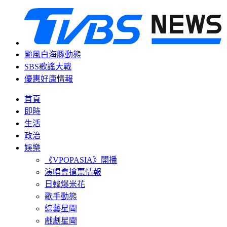
颱風白海豚動態
SBS歌謠大戰
優惠好康情報
首頁
即時
生活
政治
娛樂
《VPOPASIA》開播
演唱會搶票情報
日韓爆米花
歌手動態
綜藝星聞
戲劇星聞