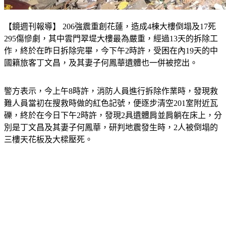
【鏡週刊報導】 206強震重創花蓮，造成4棟大樓倒塌及17死
295傷慘劇，其中雲門翠堤大樓最為嚴重，經過13天的拆除工
作，終於在昨日拆除完畢，今下午2時許，受困在內19天的中
國籍旅客丁文昌，及其妻子何鳳華遺體也一併被挖出。
警方表示，今上午8時許，消防人員進行拆除作業時，發現救
難人員當初在搜救時做的紅色記號，便逐步清空201室附近瓦
礫，終於在今日下午2時許，發現2具遺體肩並肩躺在床上，分
別是丁文昌及其妻子何鳳華，研判地震發生時，2人被倒塌的
三樓天花板及大樑壓死。