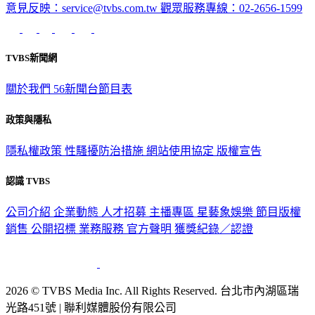
意見反映：service@tvbs.com.tw
觀眾服務專線：02-2656-1599
TVBS新聞網
關於我們
56新聞台節目表
政策與隱私
隱私權政策
性騷擾防治措施
網站使用協定
版權宣告
認識 TVBS
公司介紹
企業動態
人才招募
主播專區
星藝象娛樂
節目版權
銷售
公開招標
業務服務
官方聲明
獲獎紀錄／認證
2026 © TVBS Media Inc. All Rights Reserved. 台北市內湖區瑞
光路451號 | 聯利媒體股份有限公司