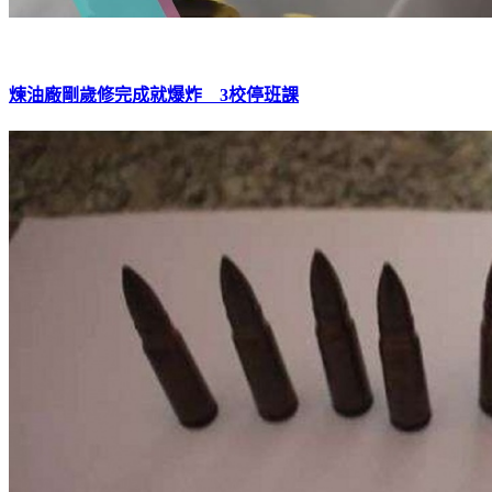
煉油廠剛歲修完成就爆炸 3校停班課