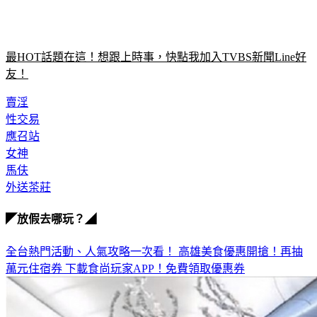
最HOT話題在這！想跟上時事，快點我加入TVBS新聞Line好
友！
賣淫
性交易
應召站
女神
馬伕
外送茶莊
◤放假去哪玩？◢
全台熱門活動、人氣攻略一次看！
高雄美食優惠開搶！再抽
萬元住宿券
下載食尚玩家APP！免費領取優惠券