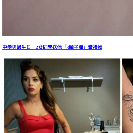
中學男過生日 2女同學送他「3顆子彈」當禮物