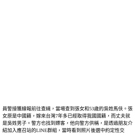
員警接獲線報前往查緝，當場查到張女和53歲的吳姓馬伕。張
女原是中國籍，嫁來台灣7年多已經取得我國國籍，而丈夫就
是吳姓男子。
警方也找到嫖客，他向警方供稱，是透過朋友介
紹加入應召站的LINE群組，當時看到照片後選中約定性交
易，但因為本人和照片差異太大，最後並未完成交易。