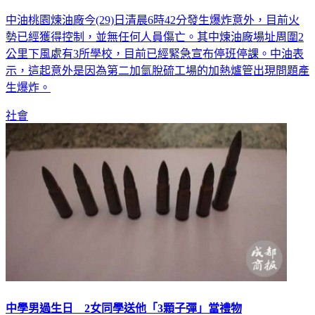
中油桃園煉油廠今(29)日清晨6時42分發生爆炸意外，目前火
勢已經獲得控制，並無任何人員傷亡。其中煉油廠場址周圍2
公里下風處有3所學校，目前已經緊急宣布停班停課。中油表
示，這起意外是因為第二加氫脫硫工場的加熱爐管出現問題產
生爆炸。
社會
中學男過生日 2女同學送他「3顆子彈」當禮物