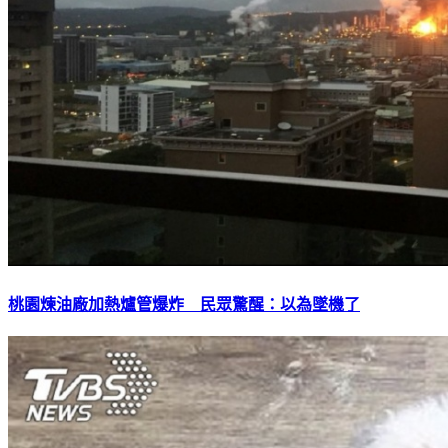
桃園煉油廠加熱爐管爆炸 民眾驚醒：以為墜機了