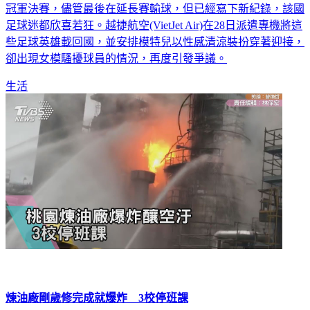
足球迷都欣喜若狂。越捷航空(VietJet Air)在28日派遣專機將這
些足球英雄載回國，並安排模特兒以性感清涼裝扮穿著迎接，
卻出現女模騷擾球員的情況，再度引發爭議。
生活
煉油廠剛歲修完成就爆炸 3校停班課