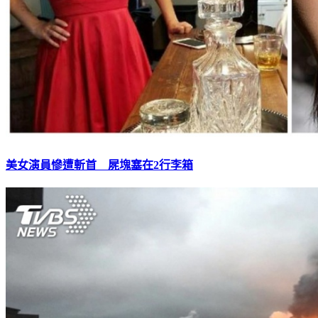
美女演員慘遭斬首 屍塊塞在2行李箱