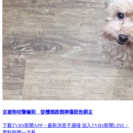
女被狗吠聲嚇到 從樓梯跌倒摔傷怒告飼主
下載TVBS新聞APP，最新消息不漏接
加入TVBS新聞LINE，
重點新聞一次看