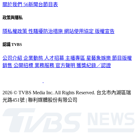
政策與隱私
隱私權政策
性騷擾防治措施
網站使用協定
版權宣告
認識 TVBS
公司介紹
企業動態
人才招募
主播專區
星藝象娛樂
節目版權
銷售
公開招標
業務服務
官方聲明
獲獎紀錄／認證
2026 © TVBS Media Inc. All Rights Reserved. 台北市內湖區瑞
光路451號 | 聯利媒體股份有限公司