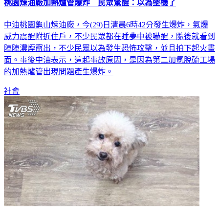
中油桃園龜山煉油廠，今(29)日清晨6時42分發生爆炸，氣爆
威力震醒附近住戶，不少民眾都在睡夢中被嚇醒，隨後就看到
陣陣濃煙竄出，不少民眾以為發生恐怖攻擊，並且拍下起火畫
面。事後中油表示，這起事故原因，是因為第二加氫脫硫工場
的加熱爐管出現問題產生爆炸。
社會
女被狗吠聲嚇到 從樓梯跌倒摔傷怒告飼主