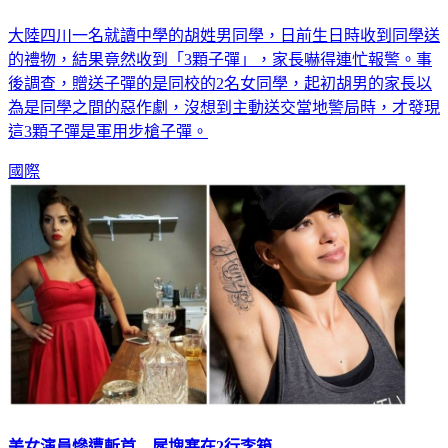
大陸四川一名就讀中學的胡姓男同學，日前生日時收到同學送
的禮物，結果竟然收到「3顆子彈」，家長嚇得連忙報警。事
後調查，贈送子彈的是同校的2名女同學，起初胡男的家長以
為是同學之間的惡作劇，沒想到主動送交當地警局時，才發現
這3顆子彈是軍用步槍子彈。
國際
美女演員慘遭斬首 屍塊塞在2行李箱