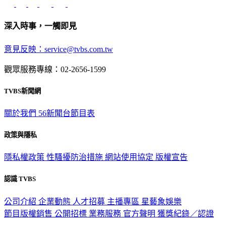
深入時事，一觸即見
意見反映：service@tvbs.com.tw
觀眾服務專線：02-2656-1599
TVBS新聞網
關於我們
56新聞台節目表
政策與隱私
隱私權政策
性騷擾防治措施
網站使用協定
版權宣告
認識 TVBS
公司介紹
企業動態
人才招募
主播專區
星藝象娛樂
節目版權銷售
公開招標
業務服務
官方聲明
獲獎紀錄／認證
2026 © TVBS Media Inc. All Rights Reserved. 台北市內湖區瑞