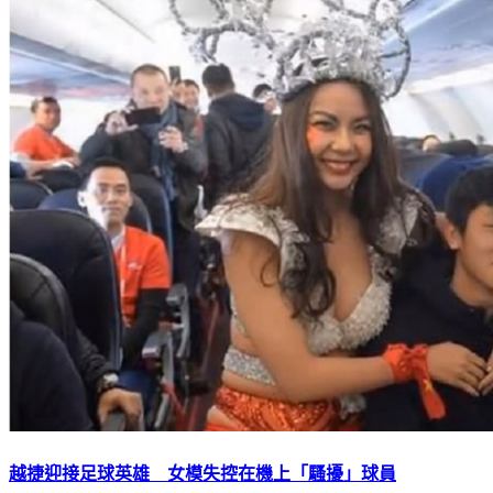
越捷迎接足球英雄 女模失控在機上「騷擾」球員