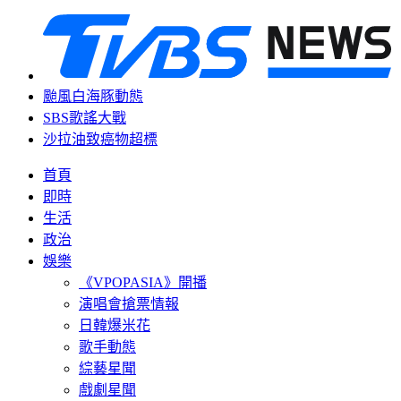
颱風白海豚動態
SBS歌謠大戰
沙拉油致癌物超標
首頁
即時
生活
政治
娛樂
《VPOPASIA》開播
演唱會搶票情報
日韓爆米花
歌手動態
綜藝星聞
戲劇星聞