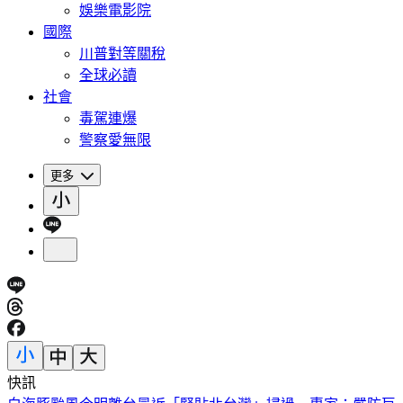
娛樂電影院
國際
川普對等關稅
全球必讀
社會
毒駕連爆
警察愛無限
更多
快訊