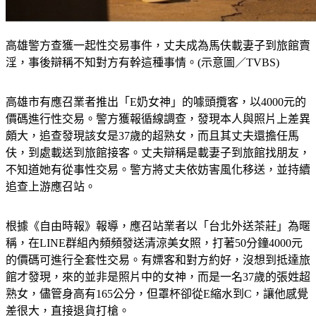
高雄警方查獲一起性交易事件，丈夫成為馬伕載妻子到旅館賣
淫，事後辯稱不知對方有幹這種事情。(示意圖／TVBS)
高雄市有應召業者推出「E奶女神」的噱頭攬客，以4000元的
價碼進行性交易。
警方獲報循線調查，發現本人與照片上差異
頗大，追查發現該女是37歲的超熟女，而且其丈夫還擔任馬
伕，到處載送到旅館接客。丈夫辯稱是載妻子到旅館找朋友，
不知道她有從事性交易。
警方將丈夫依妨害風化移送，並持續
追查上游應召站。
根據《自由時報》報導，應召站業者以「台北外送茶莊」為暱
稱，在LINE群組內頻頻發送清涼美女照，打著50分鐘4000元
的價碼可進行全套性交易。有嫖客和對方約好，沒想到抵達旅
館才發現，來的並非是照片中的女神，而是一名37歲的張姓超
熟女，儘管身高有165公分，但罩杯卻從E縮水到C，讓他感覺
差很大，直接退貨打槍。