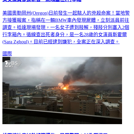
美國奧勒岡州(Oregon)日前發生一起駭人的兇殺命案！當地警
方接獲報案，指稱在一輛BMW車內發現屍體，立刻派員前往
調查。抵達現場發現，一名女子遭到肢解，殘肢分別塞入2個
行李箱內。循線查出死者身分，是一名28歲的女演員斯霍爾
(Sara Zghoul)。目前已經逮到嫌犯，全案正在深入調查。
國際
桃園煉油廠加熱爐管爆炸 民眾驚醒：以為墜機了