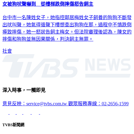
台中市一名陳姓女子，她指控鄰居梅姓女子飼養的狗狗不斷發
出吠叫聲，她氣得循聲下樓想查出狗狗在那，過程中不慎跌倒
導致摔傷，她一怒狀告飼主梅女。但法院審理後認為，陳女的
摔傷和狗狗並無因果關係，判決飼主無罪。
社會
深入時事，一觸即見
意見反映：service@tvbs.com.tw
觀眾服務專線：02-2656-1599
TVBS新聞網
關於我們
56新聞台節目表