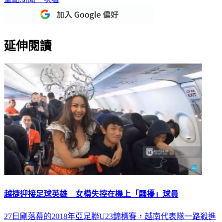
延伸閱讀
越捷迎接足球英雄 女模失控在機上「騷擾」球員
27日剛落幕的2018年亞足聯U23錦標賽，越南代表隊一路殺進
冠軍決賽，儘管最後在延長賽輸球，但已經寫下新紀錄，該國