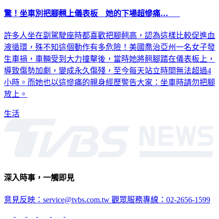
驚！坐車別把腳翹上儀表板 她的下場超慘痛…
許多人坐在副駕駛座時都喜歡把腳翹高，認為這樣比較促進血
液循環，殊不知這個動作有多危險！美國喬治亞州一名女子發
生車禍，車輛受到大力撞擊後，當時她將翹腳踏在儀表板上，
導致傷勢加劇，變成永久傷殘，至今每天站立時間無法超過4
小時。而她也以這慘痛的親身經歷警告大家：坐車時請勿把腳
放上。
生活
深入時事，一觸即見
意見反映：service@tvbs.com.tw
觀眾服務專線：02-2656-1599