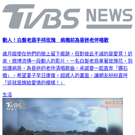
延伸閱讀
動人！白髮老翁手持玫瑰 病榻前為昏迷老伴唱歌
歲月縱使在他們的臉上留下痕跡，但對彼此不滅的是愛意！近
來，微博流傳一段動人的影片，一名白髮老翁拿著玫瑰花，到
加護病房，為昏迷的老伴清唱歌曲，承諾要一起直奔「鑽石
婚」，希望妻子早日康復。超感人的畫面，讓網友紛紛直呼
「這就是嫁給愛情的模樣！」
生活