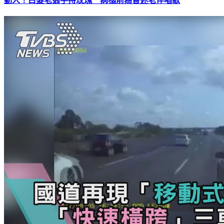
動人！白髮老翁手持玫瑰 病榻前為昏迷老伴唱歌