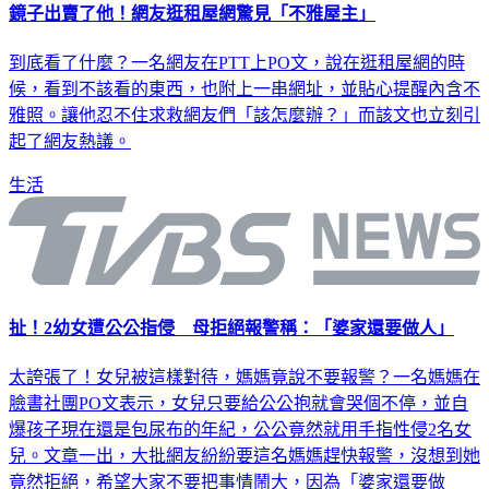
鏡子出賣了他！網友逛租屋網驚見「不雅屋主」
到底看了什麼？一名網友在PTT上PO文，說在逛租屋網的時
候，看到不該看的東西，也附上一串網址，並貼心提醒內含不
雅照。讓他忍不住求救網友們「該怎麼辦？」而該文也立刻引
起了網友熱議。
生活
扯！2幼女遭公公指侵 母拒絕報警稱：「婆家還要做人」
太誇張了！女兒被這樣對待，媽媽竟說不要報警？一名媽媽在
臉書社團PO文表示，女兒只要給公公抱就會哭個不停，並自
爆孩子現在還是包尿布的年紀，公公竟然就用手指性侵2名女
兒。文章一出，大批網友紛紛要這名媽媽趕快報警，沒想到她