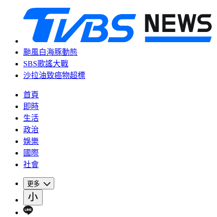
颱風白海豚動態
SBS歌謠大戰
沙拉油致癌物超標
首頁
即時
生活
政治
娛樂
國際
社會
更多