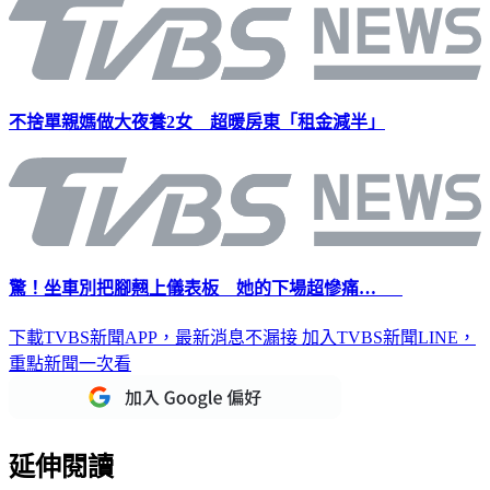
不捨單親媽做大夜養2女 超暖房東「租金減半」
驚！坐車別把腳翹上儀表板 她的下場超慘痛…
下載TVBS新聞APP，最新消息不漏接
加入TVBS新聞LINE，
重點新聞一次看