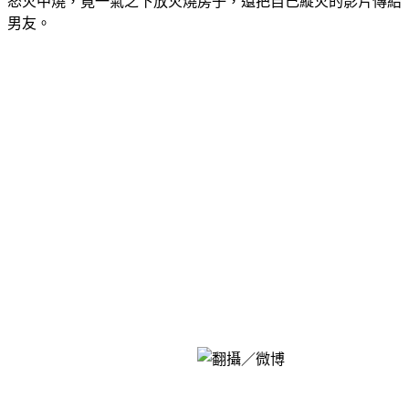
後才看到這條訊息，此時，遲遲等不到男友送飯回來的章女，
怒火中燒，竟一氣之下放火燒房子，還把自己縱火的影片傳給
男友。