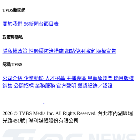
TVBS新聞網
關於我們
56新聞台節目表
政策與隱私
隱私權政策
性騷擾防治措施
網站使用協定
版權宣告
認識 TVBS
公司介紹
企業動態
人才招募
主播專區
星藝象娛樂
節目版權
銷售
公開招標
業務服務
官方聲明
獲獎紀錄／認證
2026 © TVBS Media Inc. All Rights Reserved. 台北市內湖區瑞
光路451號 | 聯利媒體股份有限公司