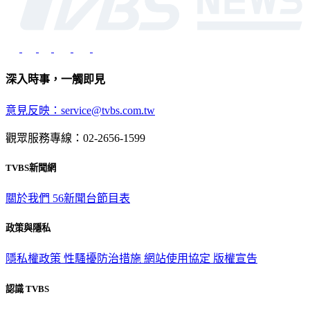
深入時事，一觸即見
意見反映：service@tvbs.com.tw
觀眾服務專線：02-2656-1599
TVBS新聞網
關於我們
56新聞台節目表
政策與隱私
隱私權政策
性騷擾防治措施
網站使用協定
版權宣告
認識 TVBS