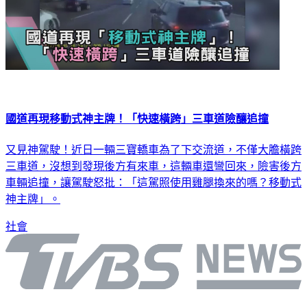
國道再現移動式神主牌！「快速橫跨」三車道險釀追撞
又見神駕駛！近日一輛三寶轎車為了下交流道，不僅大膽橫跨
三車道，沒想到發現後方有來車，這輛車還彎回來，險害後方
車輛追撞，讓駕駛怒批：「這駕照使用雞腿換來的嗎？移動式
神主牌」。
社會