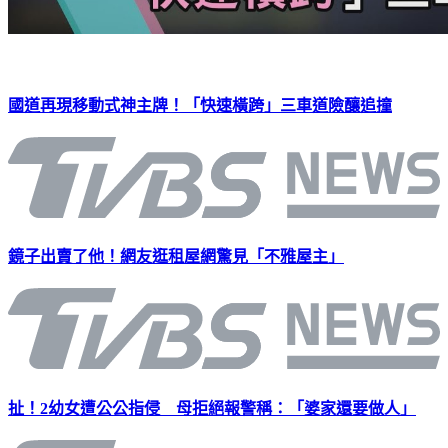
國道再現移動式神主牌！「快速橫跨」三車道險釀追撞
鏡子出賣了他！網友逛租屋網驚見「不雅屋主」
扯！2幼女遭公公指侵 母拒絕報警稱：「婆家還要做人」