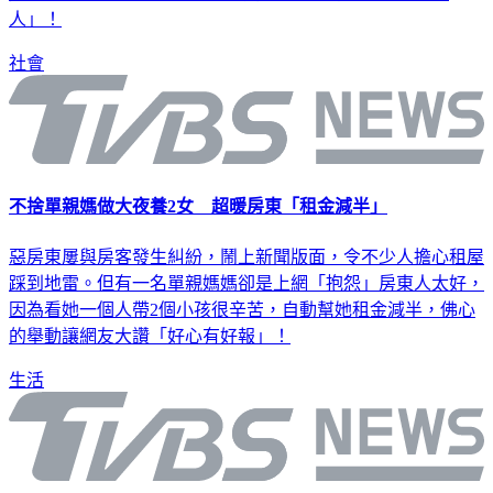
竟然拒絕，希望大家不要把事情鬧大，因為「婆家還要做
人」！
社會
不捨單親媽做大夜養2女 超暖房東「租金減半」
惡房東屢與房客發生糾紛，鬧上新聞版面，令不少人擔心租屋
踩到地雷。但有一名單親媽媽卻是上網「抱怨」房東人太好，
因為看她一個人帶2個小孩很辛苦，自動幫她租金減半，佛心
的舉動讓網友大讚「好心有好報」！
生活