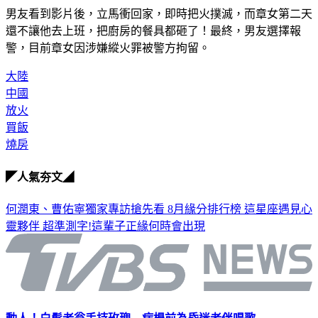
男友看到影片後，立馬衝回家，即時把火撲滅，而章女第二天
還不讓他去上班，把廚房的餐具都砸了！最終，男友選擇報
警，目前章女因涉嫌縱火罪被警方拘留。
大陸
中國
放火
買飯
燒房
◤人氣夯文◢
何潤東、曹佑寧獨家專訪搶先看
8月緣分排行榜 這星座遇見心
靈夥伴
超準測字!這輩子正緣何時會出現