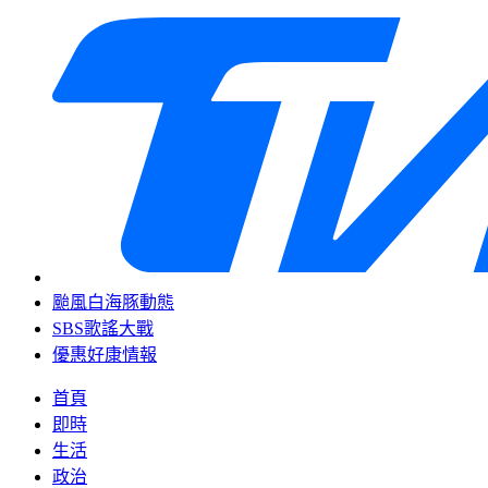
颱風白海豚動態
SBS歌謠大戰
優惠好康情報
首頁
即時
生活
政治