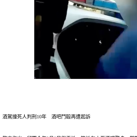
酒駕撞死人判刑10年　酒吧鬥毆再遭起訴　