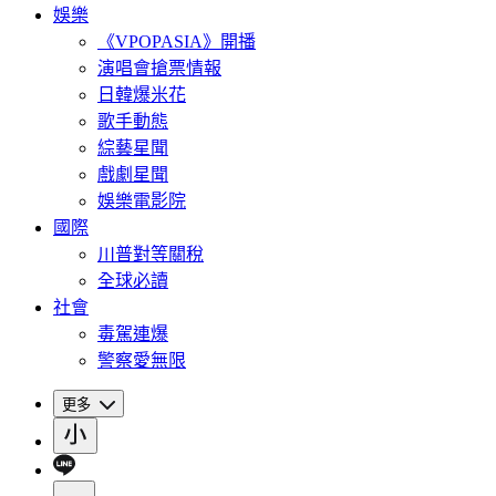
娛樂
《VPOPASIA》開播
演唱會搶票情報
日韓爆米花
歌手動態
綜藝星聞
戲劇星聞
娛樂電影院
國際
川普對等關稅
全球必讀
社會
毒駕連爆
警察愛無限
更多