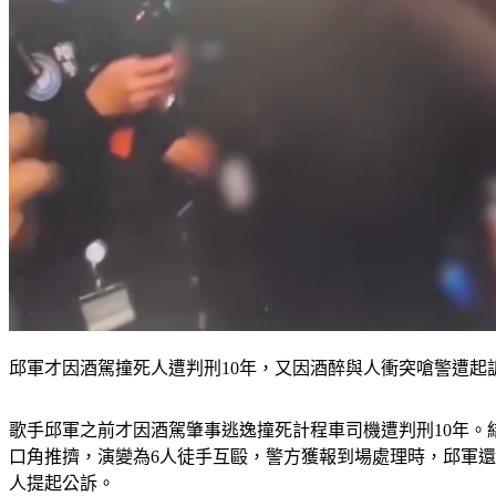
邱軍才因酒駕撞死人遭判刑10年，又因酒醉與人衝突嗆警遭起訴
歌手邱軍之前才因酒駕肇事逃逸撞死計程車司機遭判刑10年。結
口角推擠，演變為6人徒手互毆，警方獲報到場處理時，邱軍
人提起公訴。