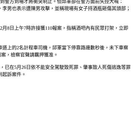
直到警方到場才將衝突制止。但邱軍卻在警方面前失控大喊：
，李男也表示遭陳男攻擊，並稱現場有女子持酒瓶砸傷其頭部；
月8日上午7時許接獲110報案，指稱酒吧內有民眾打架，立即
方車道上的2名計程車司機，邱軍當下停靠路邊數秒後，未下車察
到案，檢察官聲請羈押獲准。
理，已在5月26日依不能安全駕駛致死罪、肇事致人死傷逃逸等罪
到起訴案件。