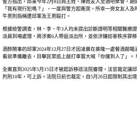
警方指出，邱軍今年2月8日與王姓、陳姓友人至酒吧聚會，期
「我有現行犯嗎？」，一度與警方起衝突，所幸一旁女友人及
牛男則指稱遭邱軍及王男毆打。
根據檢警調查，林、李、牛3人均未提出診斷證明等相關醫療證
派員到場處理，將涉案6人帶返派出所，並依涉嫌妨害秩序罪
酒醉鬧事的邱軍2024年12月27日才因凌晨在基隆一處餐酒
看就準備離去，目擊民眾追上敲打車窗大喊「你撞到人了」。 
全案直到2025年5月15日才被起訴移送法院審理，法官裁定
判刑10年，可上訴。法院日前也裁定，自5月26日起限制其