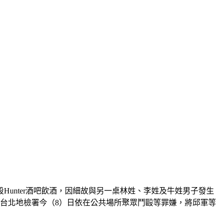
unter酒吧飲酒，因細故與另一桌林姓、李姓及牛姓男子發生
台北地檢署今（8）日依在公共場所聚眾鬥毆等罪嫌，將邱軍等