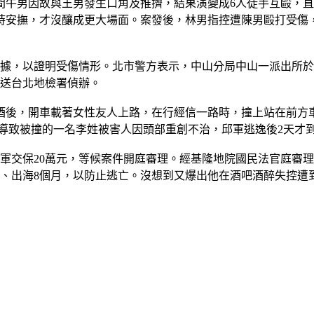
間牛男因故與王男發生口角及推擠，結果演變成6人徒手互毆，
時安撫，才沒釀成更大場面。案發後，林男指控遭陳男毆打受傷
據，以證明受傷情形。北市警方表示，中山分局中山一派出所於2
移送台北地檢署偵辦。
館喝酒後，開車載著女性友人上路，在行經信一路時，撞上站在前
導致被撞的一名李姓被害人因頭部重創不治，邱軍逃逸後2天才
讓邱軍交保20萬元，等候案件開庭審理。經基隆地院國民法官庭審
出境、出海8個月，以防止逃亡。沒想到又爆出他在酒吧酒醉失控遭