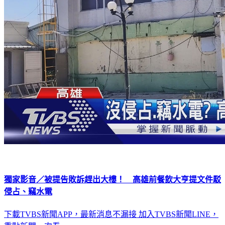
獨家影音／被提告敗訴趕出大樓！ 高雄前餐飲大亨提文件駁
侵占、竊水電
下載TVBS新聞APP，最新消息不漏接
加入TVBS新聞LINE，