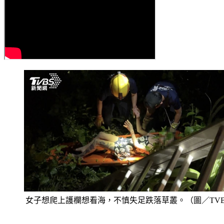
女子想爬上護欄想看海，不慎失足跌落草叢。（圖／TVB