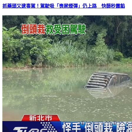
抓藥頭又逮毒駕！駕駛吸「喪屍煙彈」仍上路 快篩秒露餡