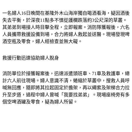
一名婦人16日晚間在基隆外木山海岸獨自喝酒看海，疑因酒後
失去平衡，於深夜11點多不慎從護欄跌落約3公尺深的草叢。
其弟弟到場接人時目擊全程，立即報案。消防隊獲報後，六名
人員攜帶救援設備到場，合力將婦人救起並送醫。現場發現啤
酒空瓶及零食，婦人經檢查並無大礙。
救援行動迅速協助婦人脫身
消防單位於接獲報案後，迅速派遣頭班車、71車及救護車，總
計六人前往現場。婦人意識不清，蜷縮於草叢中，搜救人員呼
喊無回應，隨即將其拉起固定於擔架，再以繩索及架梯合力拉
升至步道，過程中婦人曾喊「我要找弟弟」。現場座椅旁有多
個空啤酒罐及零食，疑為婦人所留。