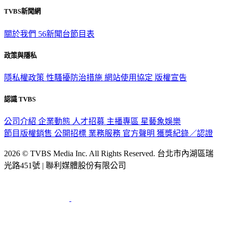
TVBS新聞網
關於我們
56新聞台節目表
政策與隱私
隱私權政策
性騷擾防治措施
網站使用協定
版權宣告
認識 TVBS
公司介紹
企業動態
人才招募
主播專區
星藝象娛樂
節目版權銷售
公開招標
業務服務
官方聲明
獲獎紀錄／認證
2026 © TVBS Media Inc. All Rights Reserved. 台北市內湖區瑞
光路451號 | 聯利媒體股份有限公司