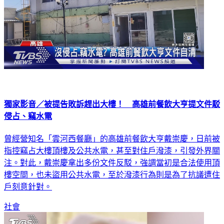
獨家影音／被提告敗訴趕出大樓！ 高雄前餐飲大亨提文件駁
侵占、竊水電
曾經營知名「雲河西餐廳」的高雄前餐飲大亨戴崇慶，日前被
指控竊占大樓頂樓及公共水電，甚至對住戶潑漆，引發外界關
注。對此，戴崇慶拿出多份文件反駁，強調當初是合法使用頂
樓空間，也未盜用公共水電，至於潑漆行為則是為了抗議遭住
戶刻意針對。
社會