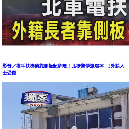
影音／搭手扶梯倚靠側板超危險！北捷驚傳連環摔 3外籍人
士受傷