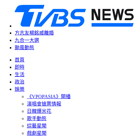
方志友楊銘威離婚
九合一大選
颱風動態
首頁
即時
生活
政治
娛樂
《VPOPASIA》開播
演唱會搶票情報
日韓爆米花
歌手動態
綜藝星聞
戲劇星聞