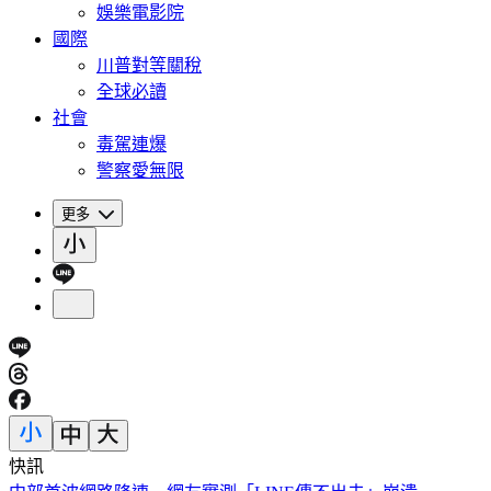
娛樂電影院
國際
川普對等關稅
全球必讀
社會
毒駕連爆
警察愛無限
更多
快訊