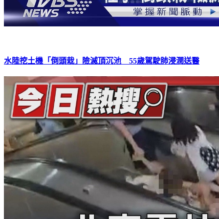
水陸挖土機「倒頭栽」險滅頂沉池 55歲駕駛肺浸潤送醫