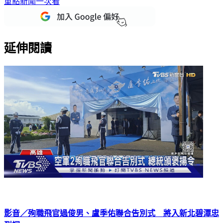
重點新聞一次看
延伸閱讀
影音／殉職飛官過俊男、盧季佑聯合告別式 將入新北碧潭忠