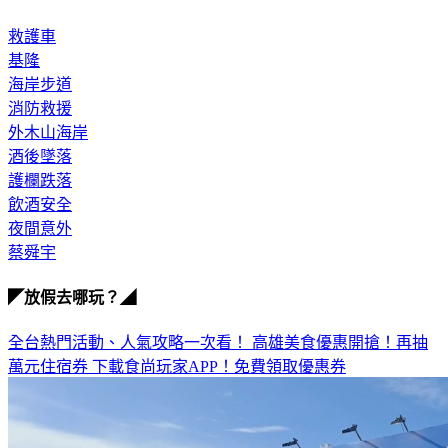
救護車
基隆
海岸步道
消防救援
外木山海岸
酒後墜落
護欄跌落
飲酒安全
夜間意外
蔡舜宇
◤放假去哪玩？◢
全台熱門活動、人氣攻略一次看！
高雄美食優惠開搶！再抽
萬元住宿券
下載食尚玩家APP！免費領取優惠券