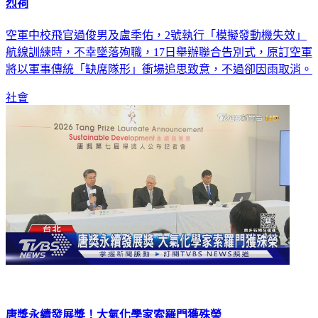
烈祠
空軍中校飛官過俊男及盧季佑，2號執行「模擬發動機失效」
航線訓練時，不幸墜落殉職，17日舉辦聯合告別式，原訂空軍
將以軍事傳統「缺席隊形」衝場追思致意，不過卻因雨取消。
社會
唐獎永續發展獎！大氣化學家索羅門獲殊榮