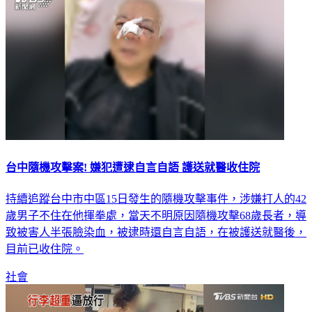
台中隨機攻擊案! 嫌犯遭逮自言自語 護送就醫收住院
持續追蹤台中市中區15日發生的隨機攻擊事件，涉嫌打人的42
歲男子不住在他揮拳處，當天不明原因隨機攻擊68歲長者，導
致被害人半張臉染血，被逮時還自言自語，在被護送就醫後，
目前已收住院。
社會