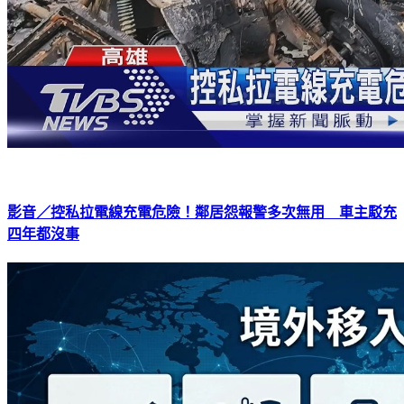
影音／控私拉電線充電危險！鄰居怨報警多次無用 車主駁充
四年都沒事