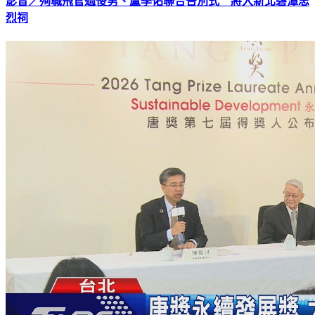
影音／殉職飛官過俊男、盧季佑聯合告別式 將入新北碧潭忠
烈祠