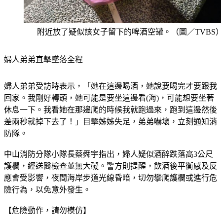
附近放了疑似該女子留下的啤酒空罐。（圖／TVBS
婦人弟弟直擊墜落全程
婦人弟弟受訪時表示，「她在這邊喝酒，她說要喝完才要跟我
回家。我剛好轉頭，她可能是要坐這邊看(海)，可能想要坐著
休息一下。我看她在那邊爬的時候我就跑過來，跑到這邊然後
差兩秒就掉下去了！」目擊姊姊失足，弟弟嚇壞，立刻通知消
防隊。
中山消防分隊小隊長蔡舜宇指出，婦人疑似酒醉跌落高3公尺
護欄，經送醫檢查並無大礙。警方則提醒，飲酒後平衡感及反
應會受影響，夜間海岸步道光線昏暗，切勿攀爬護欄或進行危
險行為，以免意外發生。
【危險動作，請勿模仿】