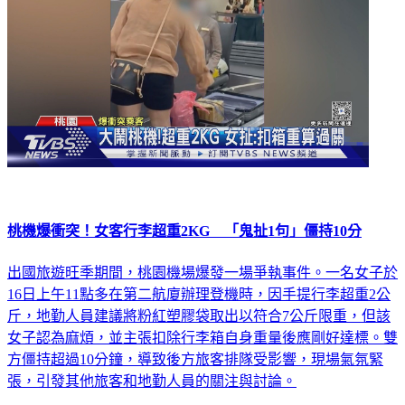
桃機爆衝突！女客行李超重2KG 「鬼扯1句」僵持10分
出國旅遊旺季期間，桃園機場爆發一場爭執事件。一名女子於
16日上午11點多在第二航廈辦理登機時，因手提行李超重2公
斤，地勤人員建議將粉紅塑膠袋取出以符合7公斤限重，但該
女子認為麻煩，並主張扣除行李箱自身重量後應剛好達標。雙
方僵持超過10分鐘，導致後方旅客排隊受影響，現場氣氛緊
張，引發其他旅客和地勤人員的關注與討論。