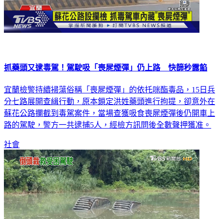
抓藥頭又逮毒駕！駕駛吸「喪屍煙彈」仍上路 快篩秒露餡
宜蘭檢警持續掃蕩俗稱「喪屍煙彈」的依托咪酯毒品，15日兵
分七路展開查緝行動，原本鎖定洪姓藥頭進行拘提，卻意外在
蘇花公路攔截到毒駕案件，當場查獲吸食喪屍煙彈後仍開車上
路的駕駛，警方一共逮捕5人，經檢方訊問後全數聲押獲准。
社會