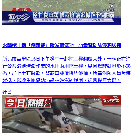
水陸挖土機「倒頭栽」險滅頂沉池 55歲駕駛肺浸潤送醫
新北市萬里區16日下午發生一起挖土機翻覆意外，一輛正在進
行公共浴池清淤作業的水陸兩用挖土機，疑因駕駛對地形不熟
悉，加上土石鬆軟，整輛車翻覆險些滅頂，所幸消防人員及時
趕抵，以救生圈協助55歲林姓駕駛脫困，送醫後無大礙。
社會