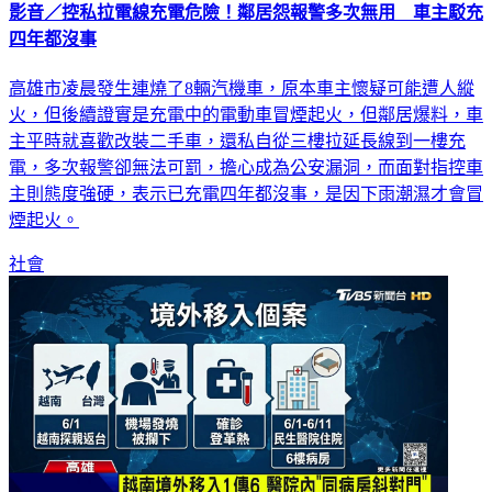
影音／控私拉電線充電危險！鄰居怨報警多次無用 車主駁充
四年都沒事
高雄市凌晨發生連燒了8輛汽機車，原本車主懷疑可能遭人縱
火，但後續證實是充電中的電動車冒煙起火，但鄰居爆料，車
主平時就喜歡改裝二手車，還私自從三樓拉延長線到一樓充
電，多次報警卻無法可罰，擔心成為公安漏洞，而面對指控車
主則態度強硬，表示已充電四年都沒事，是因下雨潮濕才會冒
煙起火。
社會