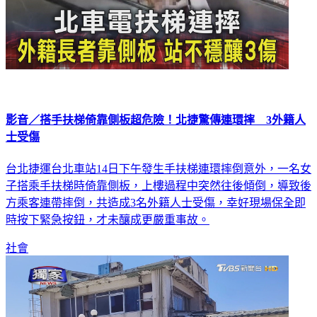
影音／搭手扶梯倚靠側板超危險！北捷驚傳連環摔 3外籍人
士受傷
台北捷運台北車站14日下午發生手扶梯連環摔倒意外，一名女
子搭乘手扶梯時倚靠側板，上樓過程中突然往後傾倒，導致後
方乘客連帶摔倒，共造成3名外籍人士受傷，幸好現場保全即
時按下緊急按鈕，才未釀成更嚴重事故。
社會