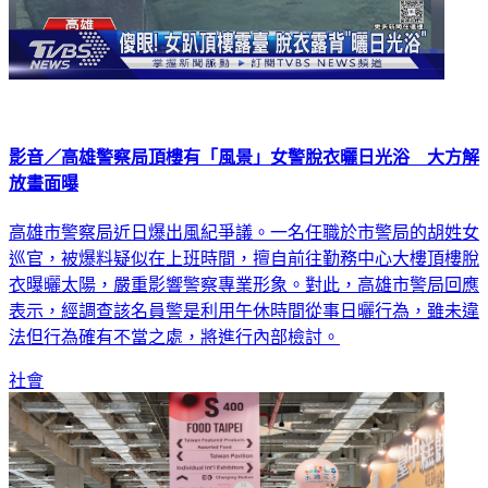
影音／高雄警察局頂樓有「風景」女警脫衣曬日光浴 大方解
放畫面曝
高雄市警察局近日爆出風紀爭議。一名任職於市警局的胡姓女
巡官，被爆料疑似在上班時間，擅自前往勤務中心大樓頂樓脫
衣曝曬太陽，嚴重影響警察專業形象。對此，高雄市警局回應
表示，經調查該名員警是利用午休時間從事日曬行為，雖未違
法但行為確有不當之處，將進行內部檢討。
社會