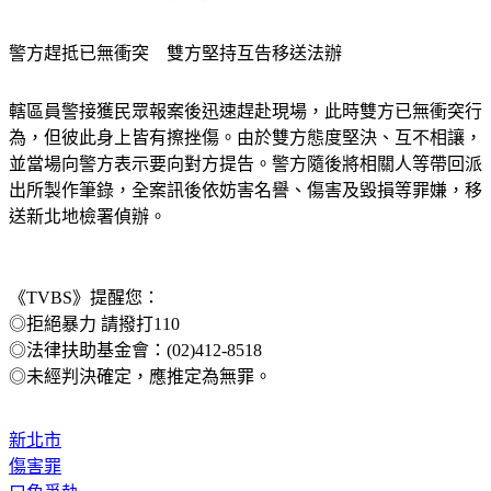
​警方趕抵已無衝突　雙方堅持互告移送法辦
​轄區員警接獲民眾報案後迅速趕赴現場，此時雙方已無衝突行
為，但彼此身上皆有擦挫傷。由於雙方態度堅決、互不相讓，
並當場向警方表示要向對方提告。警方隨後將相關人等帶回派
出所製作筆錄，全案訊後依妨害名譽、傷害及毀損等罪嫌，移
送新北地檢署偵辦。
《TVBS》提醒您：
◎拒絕暴力 請撥打110
◎法律扶助基金會：(02)412-8518
◎未經判決確定，應推定為無罪。
新北市
傷害罪
口角爭執