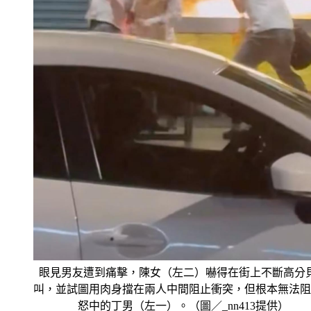
​眼見男友遭到痛擊，陳女（左二）嚇得在街上不斷高分
叫，並試圖用肉身擋在兩人中間阻止衝突，但根本無法阻
怒中的丁男（左一）。（圖／_nn413提供）