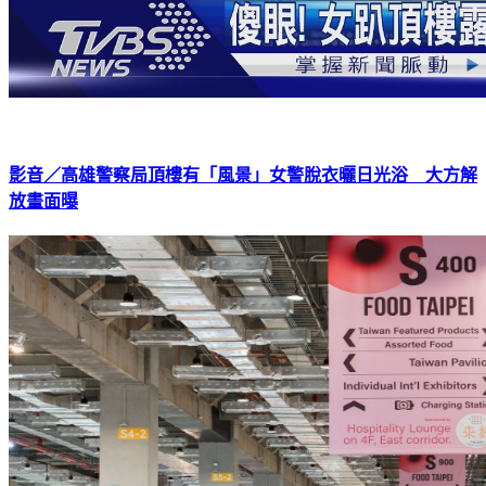
影音／高雄警察局頂樓有「風景」女警脫衣曬日光浴 大方解
放畫面曝