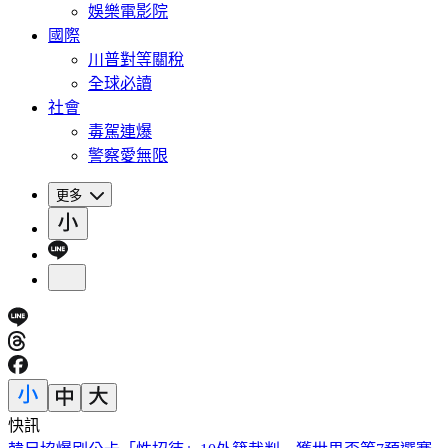
娛樂電影院
國際
川普對等關稅
全球必讀
社會
毒駕連爆
警察愛無限
更多
快訊