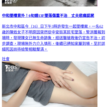
中和墜樓意外！6旬婦13F墜落傷重不治 丈夫悲痛認屍
新北市中和區今（16）日下午3時許發生一起墜樓案，一名62
歲的陳姓女子不明原因突然從中安街某民宅墜落，警消獲報到
場時，發現陳女已無生命跡象，經送醫搶救後仍宣告不治。初
步調查，現場無外力介入情形，後續已通知家屬到場，至於詳
細死因尚待檢警相驗釐清。
社會