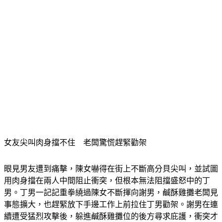
​女友尖叫肉身擋不住　老闆驚慌趕緊勸架
​眼見男友遭到痛擊，陳女嚇得在街上不斷高分貝尖叫，並試圖
用肉身擋在兩人中間阻止衝突，但根本無法阻擋盛怒中的丁
男。丁男一記記重拳繞過陳女不斷揮向謝男，​鹹酥雞攤老闆見
事態擴大，也趕緊放下手邊工作上前拉住丁男勸架。謝男在連
續遭受猛烈攻擊後，躲進鹹酥雞攤位的後方尋求庇護，衝突才
暫時告一段落。