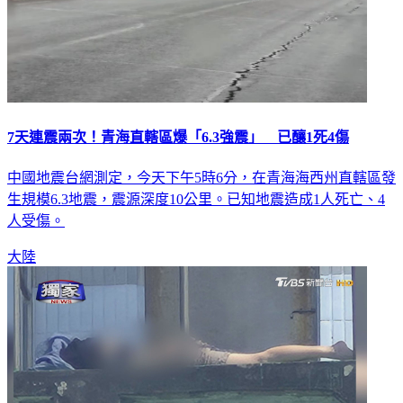
7天連震兩次！青海直轄區爆「6.3強震」 已釀1死4傷
中國地震台網測定，今天下午5時6分，在青海海西州直轄區發
生規模6.3地震，震源深度10公里。已知地震造成1人死亡、4
人受傷。
大陸