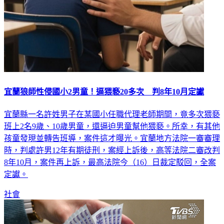
宜蘭狼師性侵國小2男童！逼猥褻20多次 判8年10月定讞
宜蘭縣一名許姓男子在某國小任職代理老師期間，竟多次猥褻
班上2名9歲、10歲男童，還逼迫男童幫他猥褻。所幸，有其他
孩童發現並轉告班導，案件這才曝光。宜蘭地方法院一審審理
時，判處許男12年有期徒刑，案經上訴後，高等法院二審改判
8年10月，案件再上訴，最高法院今（16）日裁定駁回，全案
定讞。
社會