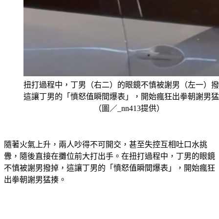
扭打過程中，丁男（右二）的眼鏡不慎被謝男（左一）撥
這讓丁男的「憤怒值瞬間爆表」，開始瘋狂出拳朝謝男猛
（圖／_nn413提供）
隨著火氣上升，兩人吵得不可開交，甚至失控互相吐口水挑
釁，隨後直接在攤位前大打出手。在扭打過程中，丁男的眼鏡
不慎被謝男撥掉，這讓丁男的「憤怒值瞬間爆表」，開始瘋狂
出拳朝謝男猛揍。