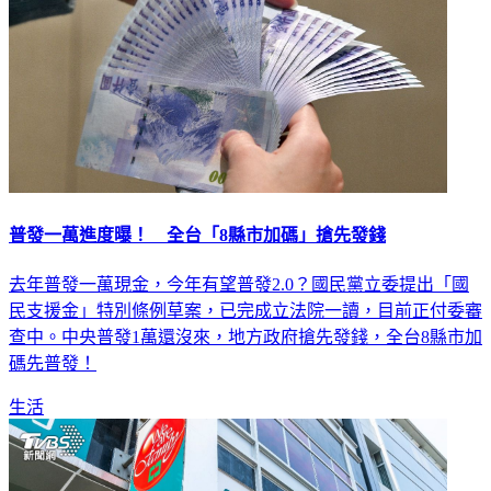
普發一萬進度曝！ 全台「8縣市加碼」搶先發錢
去年普發一萬現金，今年有望普發2.0？國民黨立委提出「國
民支援金」特別條例草案，已完成立法院一讀，目前正付委審
查中。中央普發1萬還沒來，地方政府搶先發錢，全台8縣市加
碼先普發！
生活