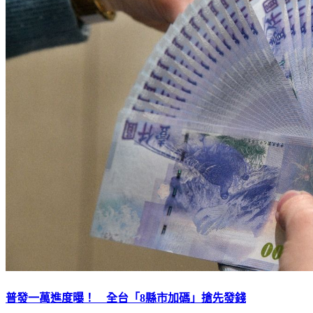
普發一萬進度曝！ 全台「8縣市加碼」搶先發錢