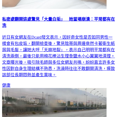
私密處翻開這處驚見「大量白垢」 她當場崩潰：平常都有在
洗
近日有女網友在Dcard發文表示，因好奇女性是否如同男性一
樣會有包皮垢，翻開檢查後，驚見陰蒂與周邊竟然卡著衛生紙
屑與毛髮，讓她大呼「天崩地裂」，表示自己明明平常都有在
清洗兩側，最後只能用棉花棒沾生理食鹽水小心翼翼地清理。
文章曝光後，吸引除毛師與多位女網友共鳴，紛紛直言許多女
性因對自身生理結構不熟悉，洗澡時往往不敢翻開清洗，導致
該部位長期悶熱並產生異味。
健康