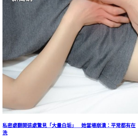
私密處翻開這處驚見「大量白垢」 她當場崩潰：平常都有在
洗