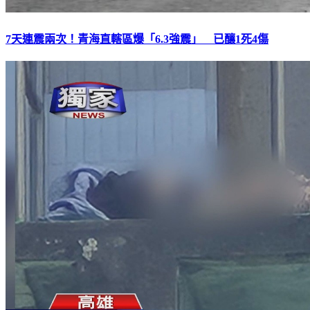
7天連震兩次！青海直轄區爆「6.3強震」 已釀1死4傷