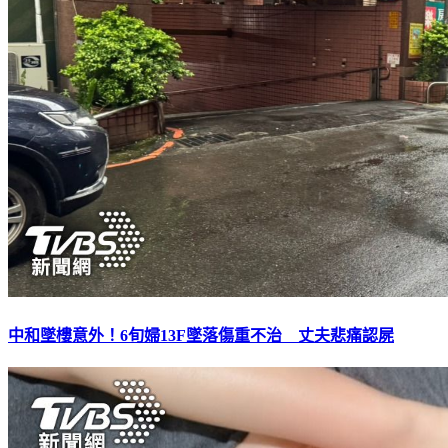
中和墜樓意外！6旬婦13F墜落傷重不治 丈夫悲痛認屍