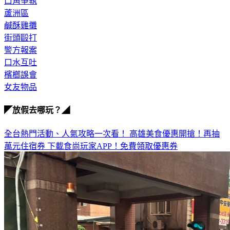
蘆洲區
鹹酥雞攤
街頭毆打
警方報案
口水互吐
檳榔誤會
女友物品
◤放假去哪玩？◢
全台熱門活動、人氣攻略一次看！
高雄美食優惠開搶！再抽
萬元住宿券
下載食尚玩家APP！免費領取優惠券