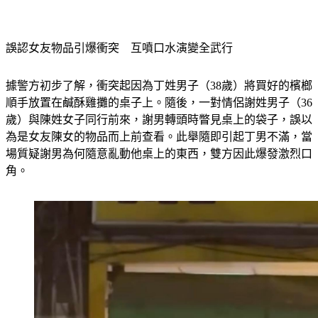
​誤認女友物品引爆衝突　互噴口水演變全武行
​據警方初步了解，衝突起因為丁姓男子（38歲）將買好的檳榔
順手放置在鹹酥雞攤的桌子上。隨後，一對情侶謝姓男子（36
歲）與陳姓女子同行前來，謝男轉頭時瞥見桌上的袋子，誤以
為是女友陳女的物品而上前查看。此舉隨即引起丁男不滿，當
場質疑謝男為何隨意亂動他桌上的東西，雙方因此爆發激烈口
角。