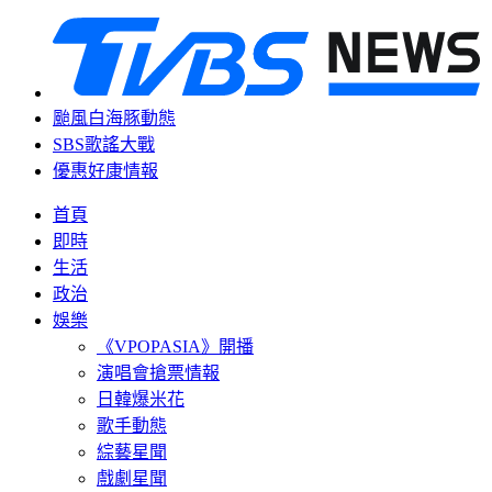
颱風白海豚動態
SBS歌謠大戰
優惠好康情報
首頁
即時
生活
政治
娛樂
《VPOPASIA》開播
演唱會搶票情報
日韓爆米花
歌手動態
綜藝星聞
戲劇星聞