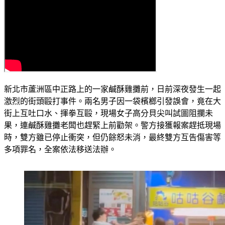
新北市蘆洲區中正路上的一家鹹酥雞攤前，日前深夜發生一起
激烈的街頭毆打事件。兩名男子因一袋檳榔引發誤會，竟在大
街上互吐口水、揮拳互毆，現場女子高分貝尖叫試圖阻攔未
果，連鹹酥雞攤老闆也趕緊上前勸架。警方接獲報案趕抵現場
時，雙方雖已停止衝突，但仍餘怒未消，最終雙方互告傷害等
多項罪名，全案依法移送法辦。