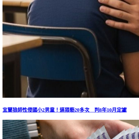
宜蘭狼師性侵國小2男童！逼猥褻20多次 判8年10月定讞