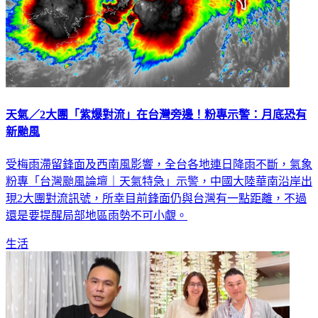
天氣／2大團「紫爆對流」在台灣旁邊！粉專示警：月底恐有
新颱風
受梅雨滯留鋒面及西南風影響，全台各地連日降雨不斷，氣象
粉專「台灣颱風論壇｜天氣特急」示警，中國大陸華南沿岸出
現2大團對流訊號，所幸目前鋒面仍與台灣有一點距離，不過
還是要提醒局部地區雨勢不可小覷。
生活