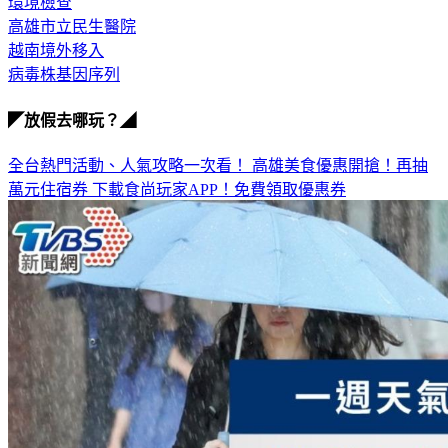
環境檢查
高雄市立民生醫院
越南境外移入
病毒株基因序列
◤放假去哪玩？◢
全台熱門活動、人氣攻略一次看！
高雄美食優惠開搶！再抽
萬元住宿券
下載食尚玩家APP！免費領取優惠券