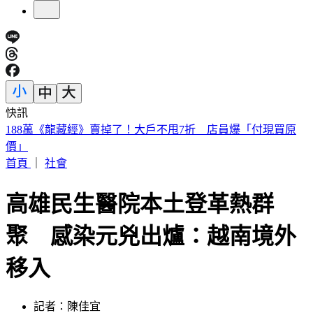
快訊
遠見天下創辦人高希均90歲辭世！「長壽5秘訣」曝 醫生也
認同
首頁
｜
社會
高雄民生醫院本土登革熱群
聚 感染元兇出爐：越南境外
移入
記者：陳佳宜