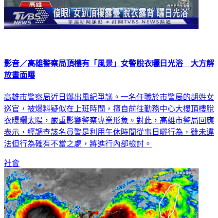
影音／高雄警察局頂樓有「風景」女警脫衣曬日光浴 大方解
放畫面曝
高雄市警察局近日爆出風紀爭議。一名任職於市警局的胡姓女
巡官，被爆料疑似在上班時間，擅自前往勤務中心大樓頂樓脫
衣曝曬太陽，嚴重影響警察專業形象。對此，高雄市警局回應
表示，經調查該名員警是利用午休時間從事日曬行為，雖未違
法但行為確有不當之處，將進行內部檢討。
社會