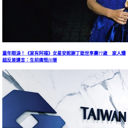
童年眼淚！《家有阿福》女星安妮謝丁逝世享壽77歲 家人爆
超反差遺言：生前痛恨川普