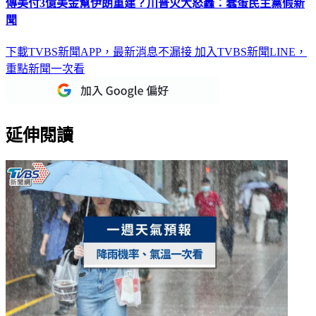
傳美付3億美金幫伊朗重建？川普火大怒轟：蠢蛋民主黨假新
聞
下載TVBS新聞APP，最新消息不漏接
加入TVBS新聞LINE，
重點新聞一次看
延伸閱讀