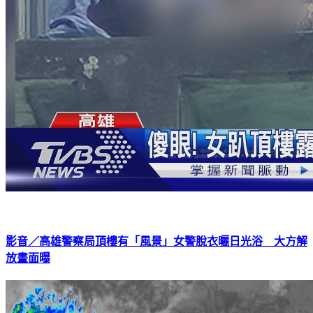
影音／高雄警察局頂樓有「風景」女警脫衣曬日光浴 大方解
放畫面曝