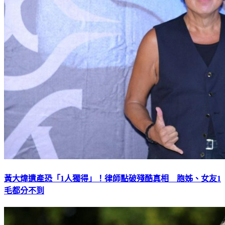
黃大煒遺產恐「1人獨得」！律師點破殘酷真相 胞姊、女友1
毛都分不到