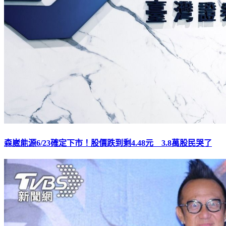
森崴能源6/23確定下市！股價跌到剩4.48元 3.8萬股民哭了