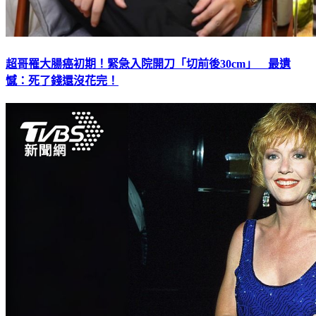
超哥罹大腸癌初期！緊急入院開刀「切前後30cm」 最遺
憾：死了錢還沒花完！