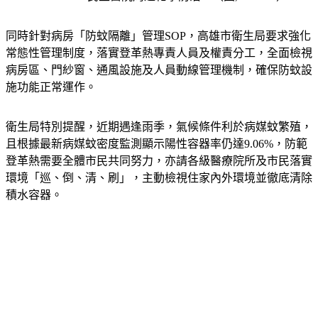
同時針對病房「防蚊隔離」管理SOP，高雄市衛生局要求強化
常態性管理制度，落實登革熱專責人員及權責分工，全面檢視
病房區、門紗窗、通風設施及人員動線管理機制，確保防蚊設
施功能正常運作。
衛生局特別提醒，近期遇逢雨季，氣候條件利於病媒蚊繁殖，
且根據最新病媒蚊密度監測顯示陽性容器率仍達9.06%，防範
登革熱需要全體市民共同努力，亦請各級醫療院所及市民落實
環境「巡、倒、清、刷」，主動檢視住家內外環境並徹底清除
積水容器。