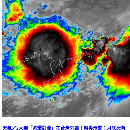
天氣／2大團「紫爆對流」在台灣旁邊！粉專示警：月底恐有