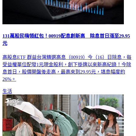
131萬股民嗨領紅包！00919配息創新高 除息首日漲至29.95
元
高股息ETF 群益台灣精選高息（00919）今（16）日除息，每
受益權單位配發1元現金股利，創下掛牌以來新高紀錄！今除
息首日，股價開盤後走高，最高來到29.95元，填息幅度約
26%。
生活