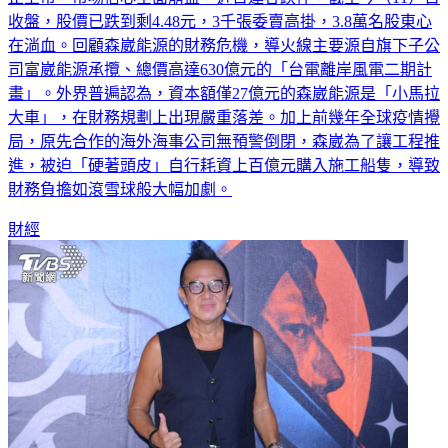
收盤，股價已跌到剩4.48元，3千張委賣高掛，3.8萬名股東心
在淌血。回顧森崴能源的財務危機，導火線主要源自旗下子公
司富崴能源承攬、總價高達630億元的「台電離岸風電二期計
畫」。外界普遍認為，資本額僅27億元的森崴能源是「小馬拉
大車」，在財務規劃上出現嚴重落差。加上前幾年全球疫情攪
局，原先合作的海外海事公司無預警倒閉，森崴為了讓工程推
進，被迫「硬著頭皮」自行耗資上百億元購入施工船隻，導致
財務負擔如滾雪球般大幅加劇。
財經