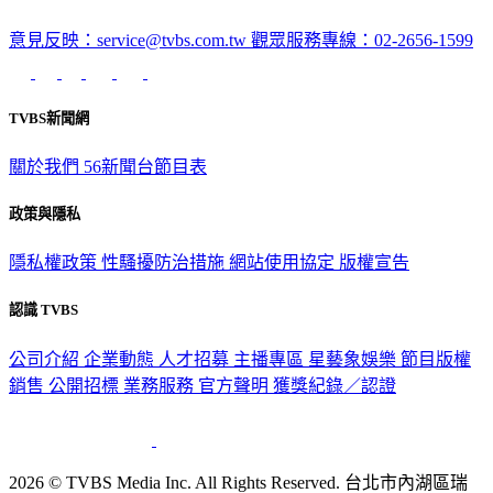
意見反映：service@tvbs.com.tw
觀眾服務專線：02-2656-1599
TVBS新聞網
關於我們
56新聞台節目表
政策與隱私
隱私權政策
性騷擾防治措施
網站使用協定
版權宣告
認識 TVBS
公司介紹
企業動態
人才招募
主播專區
星藝象娛樂
節目版權
銷售
公開招標
業務服務
官方聲明
獲獎紀錄／認證
2026 © TVBS Media Inc. All Rights Reserved. 台北市內湖區瑞