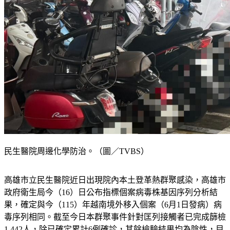
民生醫院周邊化學防治。（圖／TVBS）
高雄市立民生醫院近日出現院內本土登革熱群聚感染，高雄市
政府衛生局今（16）日公布指標個案病毒株基因序列分析結
果，確定與今（115）年越南境外移入個案（6月1日發病）病
毒序列相同。截至今日本群聚事件針對匡列接觸者已完成篩檢
1,442人，除已確定累計6例確診，其餘檢驗結果均為陰性，目