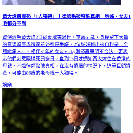
黃大煒遺產恐「1人獨得」！律師點破殘酷真相 胞姊、女友1
毛都分不到
資深歌手黃大煒2日於夏威夷過世，享壽61歲，身後留下大量
的音樂資產與遺產意外引爆爭議，2位姊姊跳出來自封是「全
體繼承人」，相伴31年的女友Vicky則怒轟聲明不合法，更表
示他們刻意隱瞞死訊多日，直到13日才通知黃大煒住在香港的
母親，不過律師點破真相，在沒有遺屬的情況下，這筆巨額資
產，可能由86歲的老母親一人獨得。
娛樂