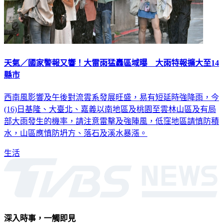
天氣／國家警報又響！大雷雨猛轟區域曝 大雨特報擴大至14
縣市
西南風影響及午後對流雲系發展旺盛，易有短延時強降雨，今
(16)日基隆、大臺北、嘉義以南地區及桃園至雲林山區及有局
部大雨發生的機率，請注意雷擊及強陣風，低窪地區請慎防積
水，山區應慎防坍方、落石及溪水暴漲。
生活
深入時事，一觸即見