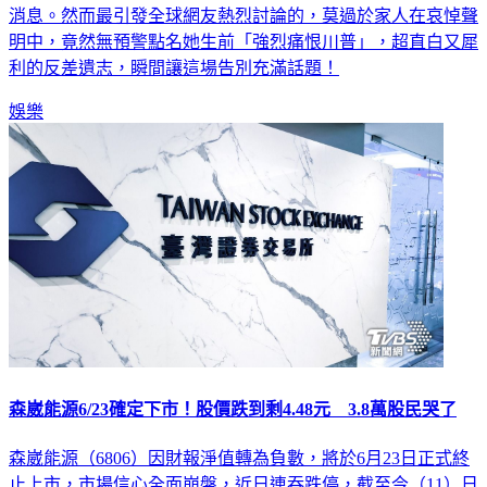
消息。然而最引發全球網友熱烈討論的，莫過於家人在哀悼聲
明中，竟然無預警點名她生前「強烈痛恨川普」，超直白又犀
利的反差遺志，瞬間讓這場告別充滿話題！
娛樂
森崴能源6/23確定下市！股價跌到剩4.48元 3.8萬股民哭了
森崴能源（6806）因財報淨值轉為負數，將於6月23日正式終
止上市，市場信心全面崩盤，近日連吞跌停，截至今（11）日