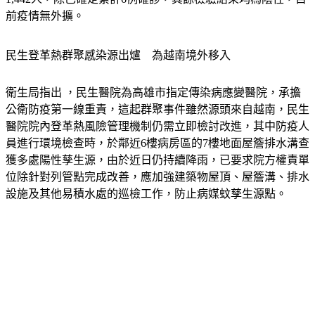
前疫情無外擴。
民生登革熱群聚感染源出爐　為越南境外移入
衛生局指出 ，民生醫院為高雄市指定傳染病應變醫院，承擔
公衛防疫第一線重責，這起群聚事件雖然源頭來自越南，民生
醫院院內登革熱風險管理機制仍需立即檢討改進，其中防疫人
員進行環境檢查時，於鄰近6樓病房區的7樓地面屋簷排水溝查
獲多處陽性孳生源，由於近日仍持續降雨，已要求院方權責單
位除針對列管點完成改善，應加強建築物屋頂、屋簷溝、排水
設施及其他易積水處的巡檢工作，防止病媒蚊孳生源點。