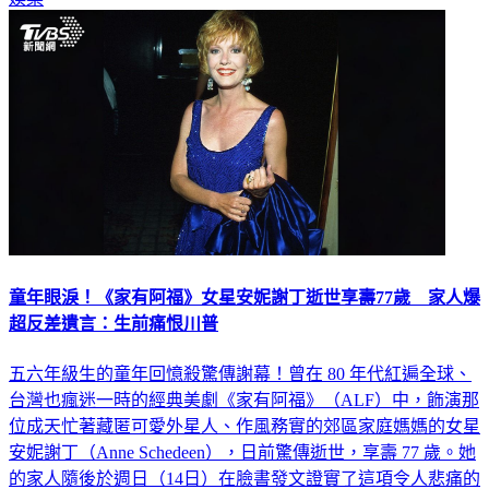
童年眼淚！《家有阿福》女星安妮謝丁逝世享壽77歲 家人爆
超反差遺言：生前痛恨川普
五六年級生的童年回憶殺驚傳謝幕！曾在 80 年代紅遍全球、
台灣也瘋迷一時的經典美劇《家有阿福》（ALF）中，飾演那
位成天忙著藏匿可愛外星人、作風務實的郊區家庭媽媽的女星
安妮謝丁（Anne Schedeen），日前驚傳逝世，享壽 77 歲。她
的家人隨後於週日（14日）在臉書發文證實了這項令人悲痛的