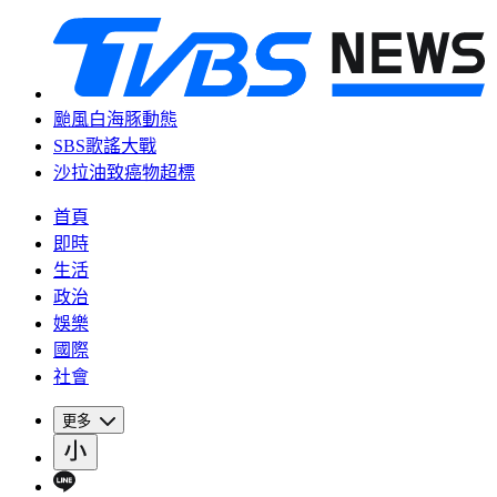
颱風白海豚動態
SBS歌謠大戰
沙拉油致癌物超標
首頁
即時
生活
政治
娛樂
國際
社會
更多