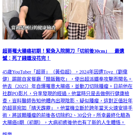
超哥罹大腸癌初期！緊急入院開刀「切前後30cm」 最遺
憾：死了錢還沒花完！
45歲YouTuber「超哥」（黃伯超），2024年因遭Toyz（劉偉
健）踢館自家餐廳「醋飯難吃」，使出超派鐵拳攻擊而聞名。
他去（2025）年自爆罹患大腸癌，並動刀切除腫瘤。日前他在
社群PO影片，分享發現的經過，他當時只是去做例行健康檢
查，豈料醫師告知他體內出現陰影、疑似腫瘤，這對正值壯年
的超哥宛如「晴天霹靂」。他當機立斷於跨年當天火速安排手
術，將該顆腫瘤的前後各切除約2、30公分，所幸最終化驗為
大腸癌0期（初期），大病初癒後他也有了新的人生體悟。
娛樂