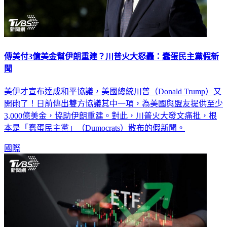
傳美付3億美金幫伊朗重建？川普火大怒轟：蠢蛋民主黨假新
聞
美伊才宣布達成和平協議，美國總統川普（Donald Trump）又
開砲了！日前傳出雙方協議其中一項，為美國與盟友提供至少
3,000億美金，協助伊朗重建。對此，川普火大發文痛批，根
本是「蠢蛋民主黨」（Dumocrats）散布的假新聞。
國際