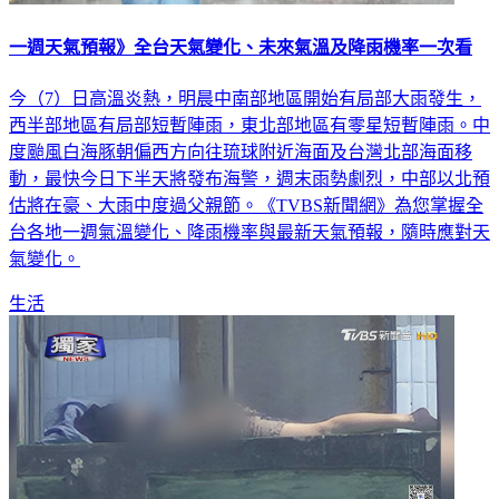
一週天氣預報》全台天氣變化、未來氣溫及降雨機率一次看
今（7）日高溫炎熱，明晨中南部地區開始有局部大雨發生，
西半部地區有局部短暫陣雨，東北部地區有零星短暫陣雨。中
度颱風白海豚朝偏西方向往琉球附近海面及台灣北部海面移
動，最快今日下半天將發布海警，週末雨勢劇烈，中部以北預
估將在豪、大雨中度過父親節。《TVBS新聞網》為您掌握全
台各地一週氣溫變化、降雨機率與最新天氣預報，隨時應對天
氣變化。
生活