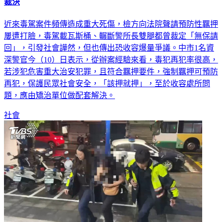
裁決
近來毒駕案件頻傳造成重大死傷，檢方向法院聲請預防性羈押
屢遭打臉，毒駕載瓦斯桶、輾斷警所長雙腿都曾裁定「無保請
回」，引發社會譁然，但也傳出恐收容爆量爭議。中市1名資
深警官今（10）日表示，從辦案經驗來看，毒犯再犯率很高，
若涉犯危害重大治安犯罪，且符合羈押要件，強制羈押可預防
再犯，保護民眾社會安全，「該押就押」，至於收容處所問
題，應由矯治單位做配套解決。
社會