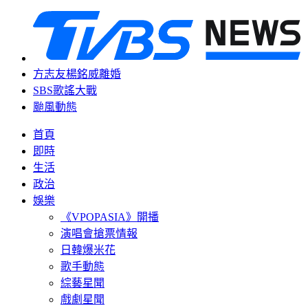
方志友楊銘威離婚
SBS歌謠大戰
颱風動態
首頁
即時
生活
政治
娛樂
《VPOPASIA》開播
演唱會搶票情報
日韓爆米花
歌手動態
綜藝星聞
戲劇星聞