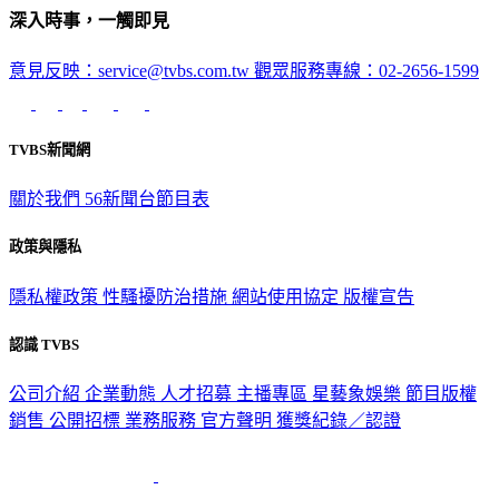
深入時事，一觸即見
意見反映：service@tvbs.com.tw
觀眾服務專線：02-2656-1599
TVBS新聞網
關於我們
56新聞台節目表
政策與隱私
隱私權政策
性騷擾防治措施
網站使用協定
版權宣告
認識 TVBS
公司介紹
企業動態
人才招募
主播專區
星藝象娛樂
節目版權
銷售
公開招標
業務服務
官方聲明
獲獎紀錄／認證