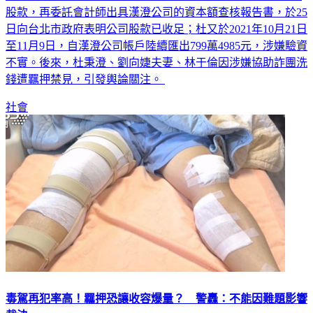
股款，再委託會計師出具漢澄公司的資本額查核報告書，於25
日向台北市政府表明公司股款已收足；杜又於2021年10月21日
至11月9日，自漢澄公司帳戶陸續匯出799萬4985元，涉嫌驗資
不實。後來，杜秉澄、劉向婕夫妻、林于倫因涉嫌協助詐團洗
錢遭羈押禁見，引發輿論關注。
社會
毒駕再犯率高！羈押恐讓收容爆量？ 警轟：不能因難題影響