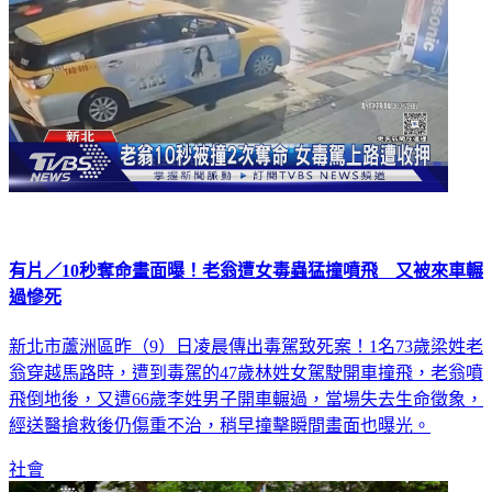
有片／10秒奪命畫面曝！老翁遭女毒蟲猛撞噴飛 又被來車輾
過慘死
新北市蘆洲區昨（9）日凌晨傳出毒駕致死案！1名73歲梁姓老
翁穿越馬路時，遭到毒駕的47歲林姓女駕駛開車撞飛，老翁噴
飛倒地後，又遭66歲李姓男子開車輾過，當場失去生命徵象，
經送醫搶救後仍傷重不治，稍早撞擊瞬間畫面也曝光。
社會