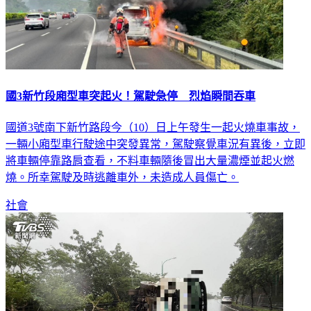
國3新竹段廂型車突起火！駕駛急停 烈焰瞬間吞車
國道3號南下新竹路段今（10）日上午發生一起火燒車事故，
一輛小廂型車行駛途中突發異常，駕駛察覺車況有異後，立即
將車輛停靠路肩查看，不料車輛隨後冒出大量濃煙並起火燃
燒。所幸駕駛及時逃離車外，未造成人員傷亡。
社會