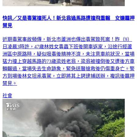
快訊／又是毒駕撞死人！新北翁過馬路遭撞飛重輾 女嫌羈押
禁見
近期毒駕事故頻傳，新北市蘆洲也傳出毒駕致死案！昨（9）
日凌晨3時許，47歲林姓女毒蟲下班後開車返家，沿途行經蘆
洲區中原路時，疑似吸毒後精神不濟，未注意車前狀況，當場
猛力撞上穿越馬路的73歲梁姓老翁，梁翁被撞倒後又遭後方車
輛輾過，當場失去生命跡象，緊急送醫搶救後仍傷重身亡。警
方到場後林女坦承毒駕，立即將其上銬逮捕送辦，複訊後羈押
禁見。
社會