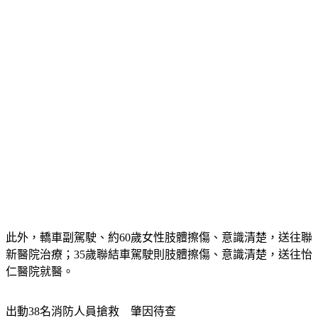
此外，轎車副駕駛、約60歲女性肢體擦傷、意識清楚，送往聯
新醫院治療；35歲聯結車駕駛則肢體擦傷、意識清楚，送往怡
仁醫院就醫。
出動38名消防人員搶救　肇因待查