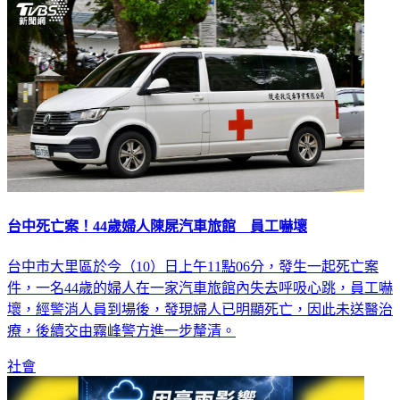
台中死亡案！44歲婦人陳屍汽車旅館 員工嚇壞
台中市大里區於今（10）日上午11點06分，發生一起死亡案
件，一名44歲的婦人在一家汽車旅館內失去呼吸心跳，員工嚇
壞，經警消人員到場後，發現婦人已明顯死亡，因此未送醫治
療，後續交由霧峰警方進一步釐清。
社會