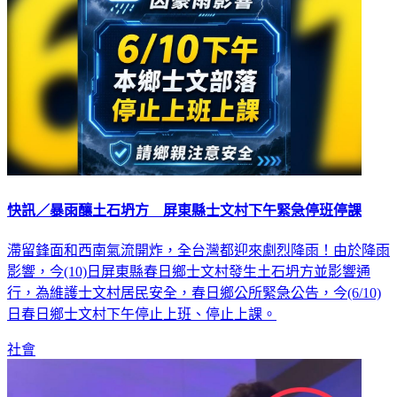
快訊／暴雨釀土石坍方 屏東縣士文村下午緊急停班停課
滯留鋒面和西南氣流開炸，全台灣都迎來劇烈降雨！由於降雨
影響，今(10)日屏東縣春日鄉士文村發生土石坍方並影響通
行，為維護士文村居民安全，春日鄉公所緊急公告，今(6/10)
日春日鄉士文村下午停止上班、停止上課。
社會