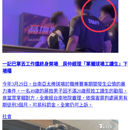
一記巴掌丟工作還終身禁場 房仲經理「掌摑球場工讀生」下
場曝
今年3月29日，台南亞太棒球場於職棒賽事期間發生公憤的暴
力事件。一名49歲的蔣姓男子因不滿20歲蔡姓工讀生的勸阻，
竟當眾掌摑對方，全案經台南地院審理，依傷害罪判處蔣男有
期徒刑3個月，可易科罰金，全案仍可上訴。
社會