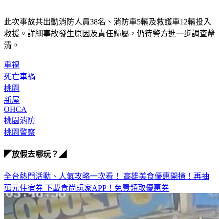
此次事故共出動消防人員38名、消防車5輛及救護車12輛投入
救援。詳細事故發生原因及責任歸屬，仍待警方進一步調查釐
清。
車禍
死亡車禍
桃園
新屋
OHCA
桃園消防
桃園警察
◤放假去哪玩？◢
全台熱門活動、人氣攻略一次看！
高雄美食優惠開搶！再抽
萬元住宿券
下載食尚玩家APP！免費領取優惠券