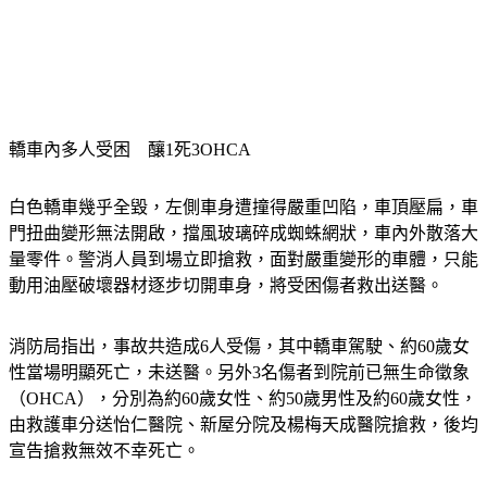
轎車內多人受困　釀1死3OHCA
白色轎車幾乎全毀，左側車身遭撞得嚴重凹陷，車頂壓扁，車
門扭曲變形無法開啟，擋風玻璃碎成蜘蛛網狀，車內外散落大
量零件。警消人員到場立即搶救，面對嚴重變形的車體，只能
動用油壓破壞器材逐步切開車身，將受困傷者救出送醫。
消防局指出，事故共造成6人受傷，其中轎車駕駛、約60歲女
性當場明顯死亡，未送醫。另外3名傷者到院前已無生命徵象
（OHCA），分別為約60歲女性、約50歲男性及約60歲女性，
由救護車分送怡仁醫院、新屋分院及楊梅天成醫院搶救，後均
宣告搶救無效不幸死亡。