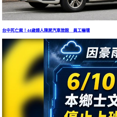
台中死亡案！44歲婦人陳屍汽車旅館 員工嚇壞