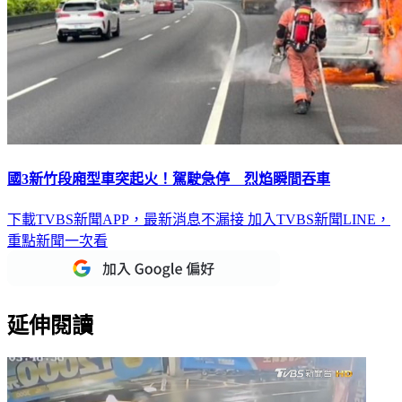
國3新竹段廂型車突起火！駕駛急停 烈焰瞬間吞車
下載TVBS新聞APP，最新消息不漏接
加入TVBS新聞LINE，
重點新聞一次看
延伸閱讀