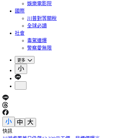
娛樂電影院
國際
川普對等關稅
全球必讀
社會
毒駕連爆
警察愛無限
更多
快訊