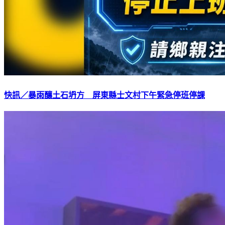
快訊／暴雨釀土石坍方 屏東縣士文村下午緊急停班停課