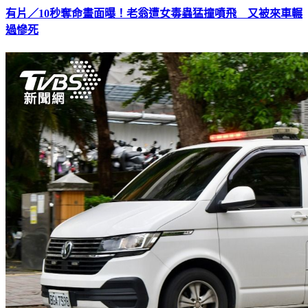
有片／10秒奪命畫面曝！老翁遭女毒蟲猛撞噴飛 又被來車輾
過慘死