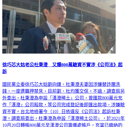
徐巧芯大姑老公杜秉澄 又爆800萬驗資不實涉《公司法》起
訴
國民黨立委徐巧芯大姑劉向婕、杜秉澄夫妻因涉嫌替詐團洗
錢，一度遭羈押禁見，目前劉、杜均獲交保。不過，調查局另
外查出，杜秉澄為申設「漢澄稀土」公司，曾匯款800萬元充
作「漢澄」公司股款，等公司完成登記後即匯出款項，涉嫌驗
資不實。台北地檢署今（10）日依違反《公司法》起訴杜秉
澄。調查局查出，杜秉澄為申設「漢澄稀土公司」，於2021年
10月20日轉帳800萬元至漢澄公司籌備處帳戶，充當已繳納的