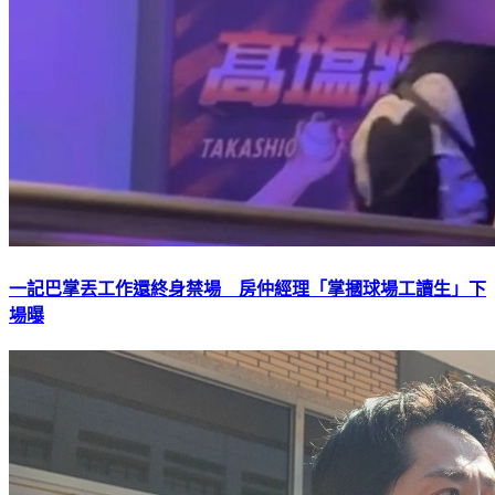
一記巴掌丟工作還終身禁場 房仲經理「掌摑球場工讀生」下
場曝