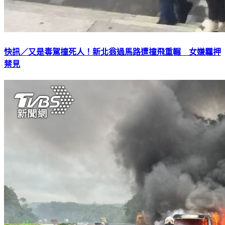
快訊／又是毒駕撞死人！新北翁過馬路遭撞飛重輾 女嫌羈押
禁見