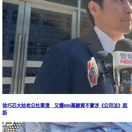
徐巧芯大姑老公杜秉澄 又爆800萬驗資不實涉《公司法》起
訴