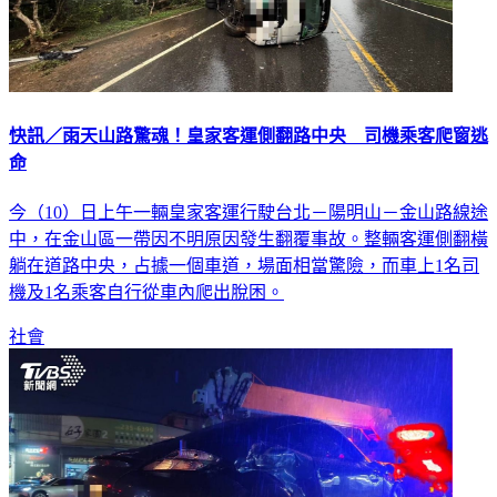
快訊／雨天山路驚魂！皇家客運側翻路中央 司機乘客爬窗逃
命
今（10）日上午一輛皇家客運行駛台北－陽明山－金山路線途
中，在金山區一帶因不明原因發生翻覆事故。整輛客運側翻橫
躺在道路中央，占據一個車道，場面相當驚險，而車上1名司
機及1名乘客自行從車內爬出脫困。
社會