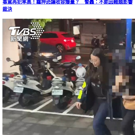
毒駕再犯率高！羈押恐讓收容爆量？ 警轟：不能因難題影響
裁決