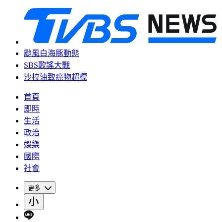
颱風白海豚動態
SBS歌謠大戰
沙拉油致癌物超標
首頁
即時
生活
政治
娛樂
國際
社會
更多