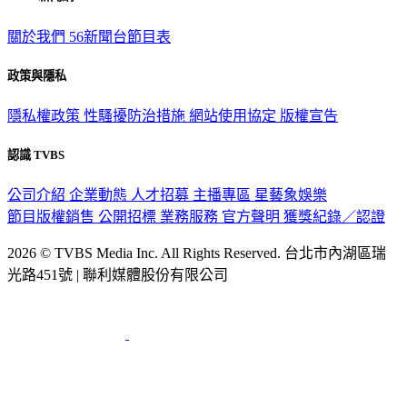
關於我們
56新聞台節目表
政策與隱私
隱私權政策
性騷擾防治措施
網站使用協定
版權宣告
認識 TVBS
公司介紹
企業動態
人才招募
主播專區
星藝象娛樂
節目版權銷售
公開招標
業務服務
官方聲明
獲獎紀錄／認證
2026 © TVBS Media Inc. All Rights Reserved. 台北市內湖區瑞
光路451號 | 聯利媒體股份有限公司