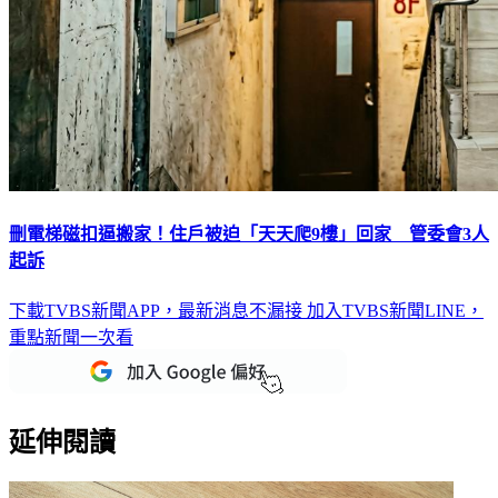
刪電梯磁扣逼搬家！住戶被迫「天天爬9樓」回家 管委會3人
起訴
下載TVBS新聞APP，最新消息不漏接
加入TVBS新聞LINE，
重點新聞一次看
延伸閱讀