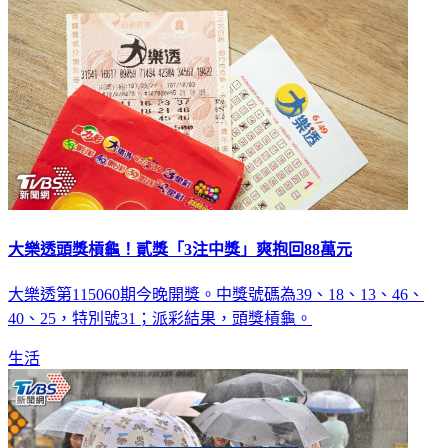
大樂透頭獎槓龜！貳獎「3注中獎」爽抱回88萬元
大樂透第115060期今晚開獎。中獎號碼為39、18、13、46、
40、25，特別號31；派彩結果，頭獎槓龜。
生活