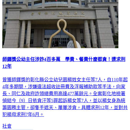
師鐸獎公幼主任涉詐4百多萬 學費、餐費什麼都貪！遭求刑
12年
曾獲師鐸獎的彰化縣公立幼兒園楊姓女主任等7人，自110年起
4年多期間，涉嫌違法超收註冊費及浮報補助款等手法，向家
長、同仁及政府詐領總費用高達477萬餘元。全案彰化地檢署
偵結今（9）日依貪汙等5罪起訴楊女等7人，並以楊女身為統
籌園務主管，卻隻手遮天、屢屢涉貪，具體求刑12年，並對共
犯楊母求刑7年6月。
社會