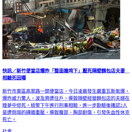
快訊／新竹便當店爆炸「整面牆垮下」壓死隔壁麵包店夫妻
相驗死因曝
新竹市東區高翠路一間便當店，今日凌晨發生嚴重瓦斯氣爆，
爆炸威力驚人，波及周遭住戶，導致隔壁經營麵包店的夫婦在
睡夢中慘死。檢警下午進行刑事相驗，進一步勘驗後確認2人
是遭倒塌的磚牆重壓，導致腹部、胸部創傷，引發失血性休克
死亡。
社會