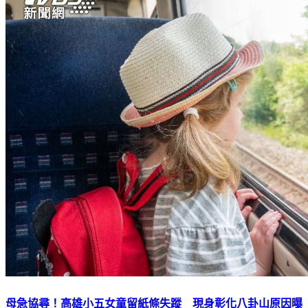
母急協尋！高雄小五女童留紙條失蹤 現身彰化八卦山原因曝