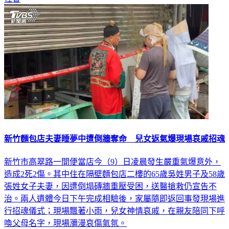
新竹麵包店夫妻睡夢中遭倒牆奪命 兒女返氣爆現場哀戚招魂
新竹市高翠路一間便當店今（9）日凌晨發生嚴重氣爆意外，
造成2死2傷。其中住在隔壁麵包店二樓的65歲吳姓男子及58歲
張姓女子夫妻，因遭倒塌磚牆重壓受困，送醫搶救仍宣告不
治。兩人遺體今日下午完成相驗後，家屬隨即返回事發現場進
行招魂儀式；現場飄著小雨，兒女神情哀戚，在親友陪同下呼
喚父母名字，現場瀰漫哀傷氣氛。