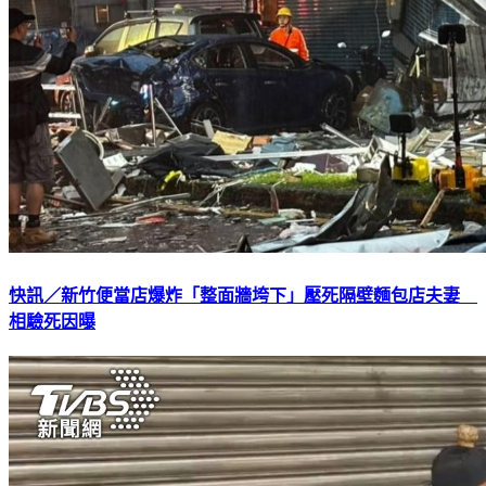
快訊／新竹便當店爆炸「整面牆垮下」壓死隔壁麵包店夫妻
相驗死因曝