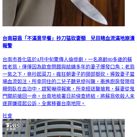
台南惡翁「不滿意早餐」抄刀猛砍妻頸 兒目睹血流滿地崩潰
報警
台南市善化區於4月中旬驚傳人倫慘劇，一名高齡80多歲的蘇
姓老翁，僅僅因為飲食問題與結縭多年的妻子爆發口角；老翁
一氣之下，竟抄起菜刀，瘋狂朝妻子的頸部狠砍，導致妻子當
場血流如注，所幸同住的二兒子聽見慘叫聲，衝進廚房發現母
親倒臥在血泊中，趕緊嚇得報案，所幸經送醫搶救，蘇妻從鬼
門關前搶回一命。台南地檢署日前偵查終結，將蘇翁依殺人未
遂罪嫌提起公訴，全案移審台南地院。
社會