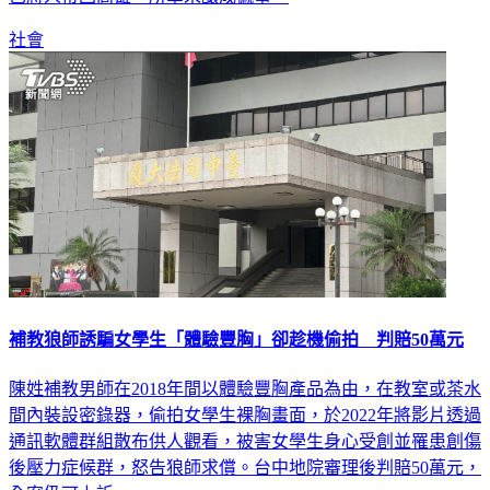
社會
補教狼師誘騙女學生「體驗豐胸」卻趁機偷拍 判賠50萬元
陳姓補教男師在2018年間以體驗豐胸產品為由，在教室或茶水
間內裝設密錄器，偷拍女學生裸胸畫面，於2022年將影片透過
通訊軟體群組散布供人觀看，被害女學生身心受創並罹患創傷
後壓力症候群，怒告狼師求償。台中地院審理後判賠50萬元，
全案仍可上訴。