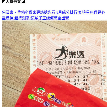
何潤東、曹佑寧獨家專訪搶先看
8月緣分排行榜 這星座遇見心
靈夥伴
超準測字!這輩子正緣何時會出現