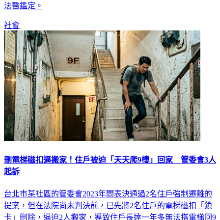
社會
刪電梯磁扣逼搬家！住戶被迫「天天爬9樓」回家 管委會3人
起訴
台北市某社區的管委會2023年間表決通過2名住戶強制遷離的
提案，但在法院尚未判決前，已先將2名住戶的電梯磁扣「鎖
卡」刪除，逼迫2人搬家，導致住戶長達一年多無法搭電梯回9
樓住處，天天被迫爬樓梯。台北地檢署今（9）日依強制罪、