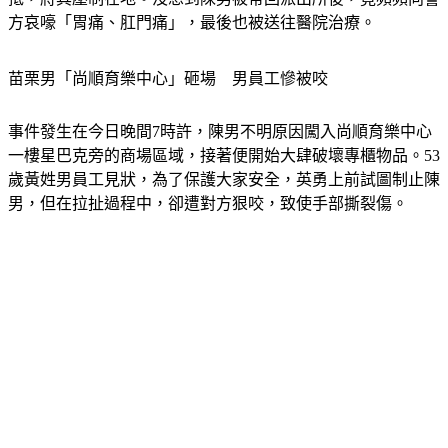
苗栗男「尚順育樂中心」砸場　男員工慘被咬
事件發生在今日晚間7時許，陳男不明原因闖入尚順育樂中心
一樓星巴克旁的商場區域，接著便開始大肆破壞專櫃物品。53
歲黃姓男員工見狀，為了保護大家安全，英勇上前試圖制止陳
男，但在拉扯過程中，卻遭對方狠咬，致使手部撕裂傷。