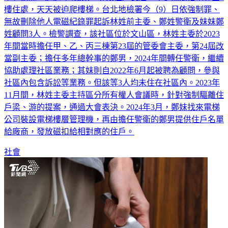
無故刪除他人電磁紀錄罪起訴林姓前主委、鄭姓警衛及妹妹鄭
姓顧問3人。檢警調查，該社區位於文山區，林姓主委於2023
年間當時擔任甲、乙、丙三棟第23屆的管委會主委，第24屆改
當副主委；擔任多年總幹事的鄭男，2024年間轉任警衛，繼續
協助處理社區業務；其妹則自2022年6月起被聘為顧問，參與
社區內包含訴訟等業務。但該等3人均未住在社區內。2023年
11月間，林姓主委主持區分所有權人會議時，針對強制驅離住
戶梁、游的提案，通過大會表決。2024年3月，鄭妹找來電梯
公司裝設電梯樓層管理機，再由擔任警衛的鄭男提供住戶名單
給廠商，發放磁扣給相對應的住戶。
社會