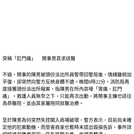
突稱「肛門痛」 　鬧事男哀求送醫
不過，鬧事的陳男被頭份派出所員警帶回警局後，情緒雖稍加
平復，卻突然向警方反映身體不適。晚間8時22分，消防局再
度接獲頭份派出所報案，指陳男在所內哀嚎「胃痛、肛門
痛」。救護人員無奈之下，只能再次出動，將鬧事主嫌也送往
為恭醫院，並由其家屬陪同就醫治療。
至於陳男為何突然失控闖入商場破壞，警方表示，目前尚未確
定他的犯案動機，而受害商家也暫時未提出毀損告訴，事件詳
細經過與肇事原因，仍有待警方進一步調查釐清。