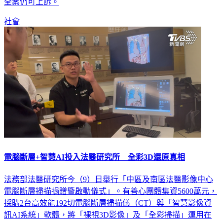
社會
電腦斷層+智慧AI投入法醫研究所 全彩3D還原真相
法務部法醫研究所今（9）日舉行「中區及南區法醫影像中心
電腦斷層掃描捐贈暨啟動儀式」。有善心團體集資5600萬元，
採購2台高效能192切電腦斷層掃描儀（CT）與「智慧影像資
訊AI系統」軟體，將「裸視3D影像」及「全彩掃描」運用在
法醫鑑定。