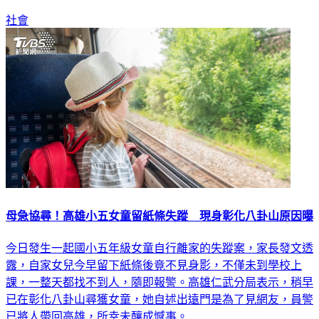
社會
母急協尋！高雄小五女童留紙條失蹤 現身彰化八卦山原因曝
今日發生一起國小五年級女童自行離家的失蹤案，家長發文透
露，自家女兒今早留下紙條後竟不見身影，不僅未到學校上
課，一整天都找不到人，隨即報警。高雄仁武分局表示，稍早
已在彰化八卦山尋獲女童，她自述出遠門是為了見網友，員警
已將人帶回高雄，所幸未釀成憾事。