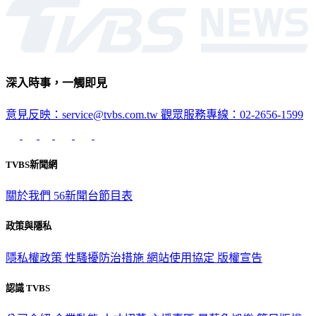
深入時事，一觸即見
意見反映：service@tvbs.com.tw
觀眾服務專線：02-2656-1599
TVBS新聞網
關於我們
56新聞台節目表
政策與隱私
隱私權政策
性騷擾防治措施
網站使用協定
版權宣告
認識 TVBS
公司介紹
企業動態
人才招募
主播專區
星藝象娛樂
節目版權