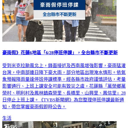
豪雨假》花蓮6地區「6/28停班停課」，全台縣市不斷更新
受到米克拉颱風北上，鋒面接近及西南風增強影響，豪雨猛灌
台灣，中南部連日降下豪大雨，部分地區出現淹水情形。依氣
象預報降雨量達停班停課標準，經各縣市政府謹慎評估，考量
影響通行、上班上課安全可能有致災之虞，花蓮縣「萬榮鄉萬
榮村、明利村及鳳林鎮森榮里、長橋里、山興里、鳳信里」28
日停止上班上課。《TVBS新聞網》為您整理停班停課最新通
知，帶您掌握豪雨假即時公告。
生活