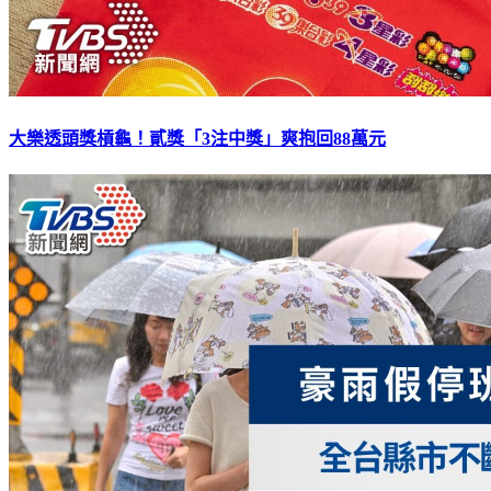
大樂透頭獎槓龜！貳獎「3注中獎」爽抱回88萬元