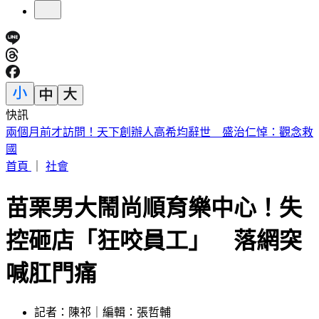
快訊
川普簽公告「劍指中國」！多晶矽15%關稅 12/4上路
首頁
｜
社會
苗栗男大鬧尚順育樂中心！失
控砸店「狂咬員工」 落網突
喊肛門痛
記者：陳祁｜編輯：張哲輔
發佈時間：2026.06.09 23:27