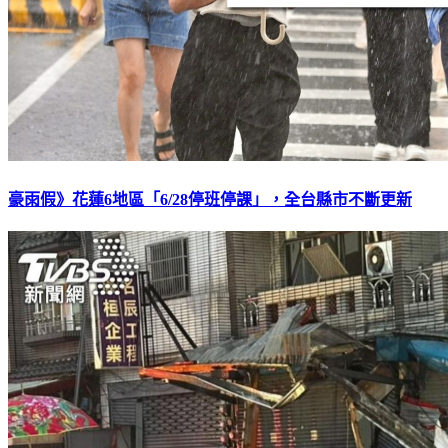
豪雨假》花蓮6地區「6/28停班停課」，全台縣市不斷更新