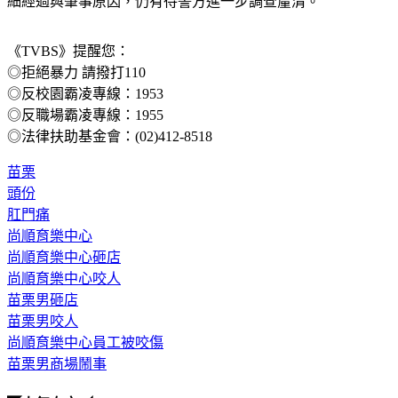
《TVBS》提醒您：
◎拒絕暴力 請撥打110
◎反校園霸凌專線：1953
◎反職場霸凌專線：1955
◎法律扶助基金會：(02)412-8518
苗栗
頭份
肛門痛
尚順育樂中心
尚順育樂中心砸店
尚順育樂中心咬人
苗栗男砸店
苗栗男咬人
尚順育樂中心員工被咬傷
苗栗男商場鬧事
◤人氣夯文◢