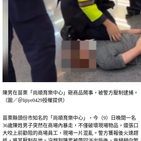
陳男在苗栗「尚順育樂中心」砸商品鬧事，被警方壓制逮捕。
（圖／＠lijiye0429授權提供）
苗栗縣頭份市知名的「尚順育樂中心」，今（9）日晚間一名
36歲陳姓男子突然在商場內暴走，不僅破壞現場物品，還張口
大咬上前勸阻的商場員工，現場一片混亂。警方獲報後火速趕
抵，將其壓制在地。沒想到陳男被帶回派出所後，竟頻頻向警
方哀嚎「胃痛、肛門痛」，最後也被送往醫院治療。