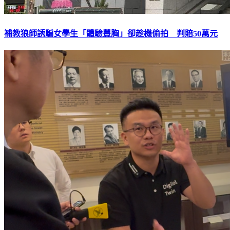
補教狼師誘騙女學生「體驗豐胸」卻趁機偷拍 判賠50萬元