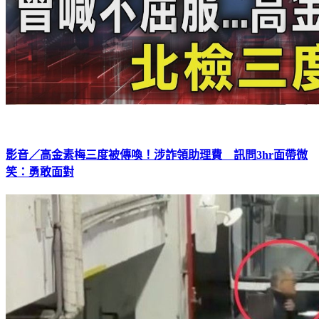
影音／高金素梅三度被傳喚！涉詐領助理費 訊問3hr面帶微
笑：勇敢面對