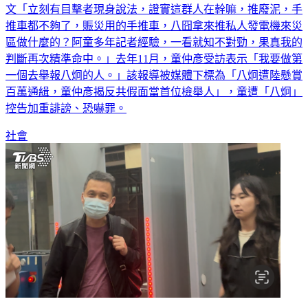
文「立刻有目擊者現身說法，證實這群人在幹嘛，推廢泥，手
推車都不夠了，賑災用的手推車，八囧拿來推私人發電機來災
區做什麼的？阿童多年記者經驗，一看就知不對勁，果真我的
判斷再次精準命中。」去年11月，童仲彥受訪表示「我要做第
一個去舉報八炯的人。」該報導被媒體下標為「八炯遭陸懸賞
百萬通緝，童仲彥揭反共假面當首位檢舉人」，童遭「八炯」
控告加重誹謗、恐嚇罪。
社會