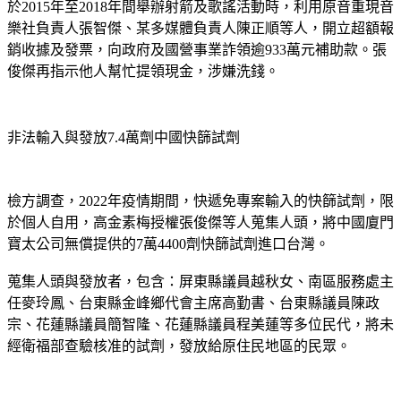
於2015年至2018年間舉辦射箭及歌謠活動時，利用原音重現音
樂社負責人張智傑、某多媒體負責人陳正順等人，開立超額報
銷收據及發票，向政府及國營事業詐領逾933萬元補助款。張
俊傑再指示他人幫忙提領現金，涉嫌洗錢。
非法輸入與發放7.4萬劑中國快篩試劑
檢方調查，2022年疫情期間，快遞免專案輸入的快篩試劑，限
於個人自用，高金素梅授權張俊傑等人蒐集人頭，將中國廈門
寶太公司無償提供的7萬4400劑快篩試劑進口台灣。
蒐集人頭與發放者，包含：屏東縣議員越秋女、南區服務處主
任麥玲鳳、台東縣金峰鄉代會主席高勤書、台東縣議員陳政
宗、花蓮縣議員簡智隆、花蓮縣議員程美蓮等多位民代，將未
經衛福部查驗核准的試劑，發放給原住民地區的民眾。