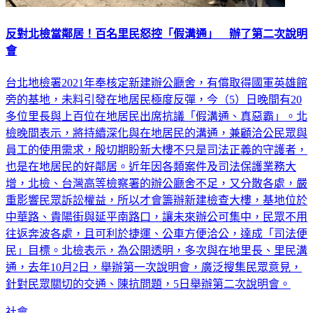
反對北檢當鄰居！百名里民怒控「假溝通」 辦了第二次說明
會
台北地檢署2021年奉核定新建辦公廳舍，有償取得國軍英雄館
旁的基地，未料引發在地居民極度反彈，今（5）日晚間有20
多位里長與上百位在地居民出席抗議「假溝通、真惡霸」。北
檢晚間表示，將持續深化與在地居民的溝通，兼顧洽公民眾與
員工的使用需求，殷切期盼新大樓不只是司法正義的守護者，
也是在地居民的好鄰居。近年因各類案件及司法保護業務大
增，北檢、台灣高等檢察署的辦公廳舍不足，又分散各處，嚴
重影響民眾訴訟權益，所以才會籌辦新建檢查大樓，基地位於
中華路、貴陽街與延平南路口，讓未來辦公可集中，民眾不用
往返奔波各處，且可利於捷運、公車方便洽公，達成「司法便
民」目標。北檢表示，為公開透明，多次與在地里長、里民溝
通，去年10月2日，舉辦第一次說明會，廣泛搜集民眾意見，
針對民眾關切的交通、陳抗問題，5日舉辦第二次說明會。
社會