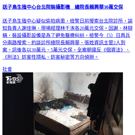
送子鳥生殖中心台北院裝攝影機 總院長賴興華30萬交保
送子鳥生殖中心疑似偷拍病患，檢警日前搜索台北院診所，諭
知負責人謝佳琳、現場經理林千洧各20萬元交保。因謝、林辯
稱，裝設攝影設備是為了避免醫療糾紛，檢警今（5）日再兵
分兩路搜索、約談診所總院長賴興華、張姓資訊主管2人到
案，訊後各以30萬元、5萬元交保，全案朝違反《個資法》、
《刑法》妨害性隱私、妨害秘密等方向偵辦。
社會