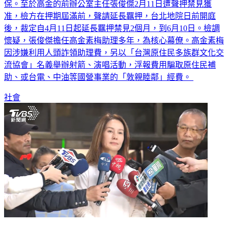
保。至於高金的前辦公室主任張俊傑2月11日遭聲押禁見獲
准，檢方在押期屆滿前，聲請延長羈押，台北地院日前開庭
後，裁定自4月11日起延長羈押禁見2個月，到6月10日。檢調
懷疑，張俊傑擔任高金素梅助理多年，為核心幕僚。高金素梅
因涉嫌利用人頭詐領助理費，另以「台灣原住民多族群文化交
流協會」名義舉辦射箭、演唱活動，浮報費用騙取原住民補
助、或台電、中油等國營事業的「敦親睦鄰」經費。
社會