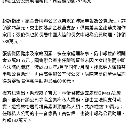
詐領立委公費助理薪資、育嬰補助逾787萬元
起訴指出，高金素梅辦公室以弟媳劉沛穎申報為公費助理，詐
領逾75萬元，交由姊姊高金秋燕支配，供弟弟高金建華夫婦作
家用；張俊傑也將長居中國大陸的長女申報為公費助理，詐領
388萬元。
張俊傑因健康及家庭因素，多在家處理私事，仍申報並詐領酬
金53萬8155元；國會辦公室主任陳智葟並未因次女出生而中斷
立法院的職務，涉於2013年2月至同年7月間，找楊姓人頭頂替
申報公費助理，再由高金辦公室發公文，讓陳智葟向勞保局詐
得育嬰留職停薪津貼逾15萬8040元。
檢方也查出，助理露子吉尤、林怡君被派去處理Giwas Ali餐
廳、部落行銷公司等高金素梅私人業務，卻由立法院支付薪
資，還找林怡君母親吳素卿頂替為人頭，共詐領逾110萬元；
任職私人公司的十一音像員工高智偉，也被申報為公費助理，
詐領142萬元。