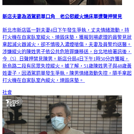
新店夫妻為酒駕罰單口角 老公怒縱火燒床單遭聲押禁見
新北市新店區一對夫妻4日下午發生爭執，丈夫情緒激動，持
打火機在自家臥室縱火、燒毀床墊，獲報到場處理的員警見狀
拿起滅火器滅火，卻不慎吸入濃煙嗆傷，夫妻及員警均送醫。
涉嫌縱火的陳姓男子依公共危險罪嫌移送，台北地檢署訊後，
今（5）日聲押禁見陳男。新店分局4日下午1時50分許獲報，
新烏路二段有民眾失控縱火。據了解，51歲陳姓男子與48歲黃
姓妻子，因酒駕罰單發生爭執，陳男情緒激動失控，隨手拿起
打火機在自家臥室內縱火，燒毀床墊。
社會