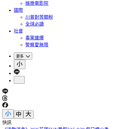
娛樂電影院
國際
川普對等關稅
全球必讀
社會
毒駕連爆
警察愛無限
更多
快訊