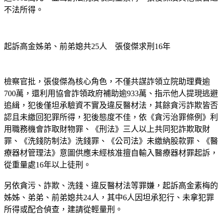
不法所得。
起訴高金姊弟、前弟媳共25人　張俊傑求刑16年
檢察官批，張俊傑為核心角色，不僅共謀詐領立院助理費逾
700萬，還利用協會詐領政府補助逾933萬、指示他人提現逃避
追緝，犯後僅坦承驗資不實及違反醫材法，其餘貪污詐欺皆否
認且未繳回犯罪所得，犯後態度不佳，依《貪污治罪條例》利
用職務機會詐取財物罪、《刑法》三人以上共同犯詐欺取財
罪、《洗錢防制法》洗錢罪、《公司法》未繳納股款罪、《醫
療器材管理法》意圖供應未經核准擅自輸入醫療器材罪起訴，
從重量處16年以上徒刑。
另依貪污、詐欺、洗錢、違反醫材法等罪嫌，起訴高金素梅的
姊姊、弟弟、前弟媳共24人，其中6人因坦承犯行、未拿犯罪
所得或配合偵查，建請從輕量刑。