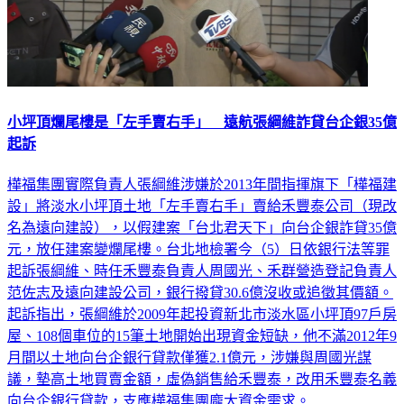
小坪頂爛尾樓是「左手賣右手」 遠航張綱維詐貸台企銀35億
起訴
樺福集團實際負責人張綱維涉嫌於2013年間指揮旗下「樺福建
設」將淡水小坪頂土地「左手賣右手」賣給禾豐泰公司（現改
名為遠向建設），以假建案「台北君天下」向台企銀詐貸35億
元，放任建案變爛尾樓。台北地檢署今（5）日依銀行法等罪
起訴張綱維、時任禾豐泰負責人周國光、禾群營造登記負責人
范佐志及遠向建設公司，銀行撥貸30.6億沒收或追徵其價額。
起訴指出，張綱維於2009年起投資新北市淡水區小坪頂97戶房
屋、108個車位的15筆土地開始出現資金短缺，他不滿2012年9
月間以土地向台企銀行貸款僅獲2.1億元，涉嫌與周國光謀
議，墊高土地買賣金額，虛偽銷售給禾豐泰，改用禾豐泰名義
向台企銀行貸款，支應樺福集團龐大資金需求。