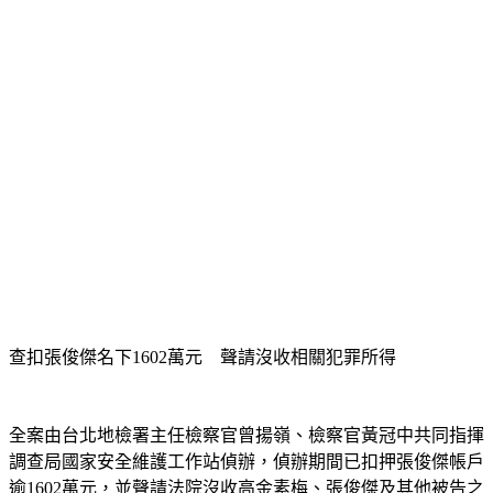
查扣張俊傑名下1602萬元　聲請沒收相關犯罪所得
全案由台北地檢署主任檢察官曾揚嶺、檢察官黃冠中共同指揮
調查局國家安全維護工作站偵辦，偵辦期間已扣押張俊傑帳戶
逾1602萬元，並聲請法院沒收高金素梅、張俊傑及其他被告之