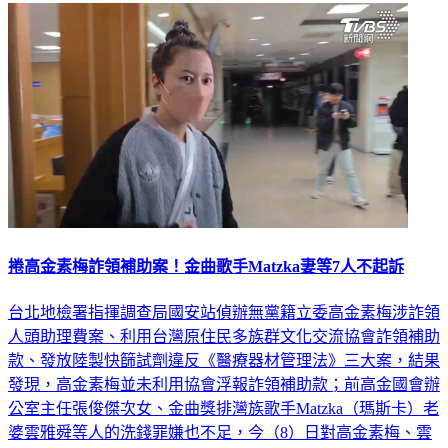
捲高金素梅詐領補助案！金曲歌手Matzka妻等7人不起訴
台北地檢署指揮調查局國安站偵辦無黨籍立委高金素梅涉詐領
人頭助理費案、利用台灣原住民多族群文化交流協會詐領補助
款、發放陸製快篩試劑違反《醫療器材管理法》三大案，結果
發現，高金素梅並未利用協會浮報詐領補助款；前高金國會辦
公室主任張俊傑次女、金曲獎排灣族歌手Matzka（瑪斯卡）老
婆雲雅舜等人的洗錢罪嫌也不足，今（8）日對高金素梅、雲