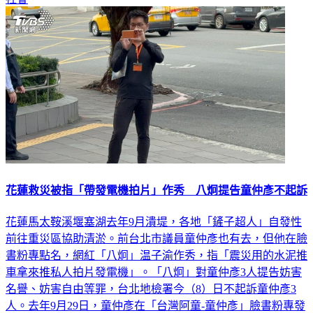
花蓮救災被指「帶發電機拍片」作秀 八炯提告童仲彥不起訴
花蓮馬太鞍溪堰塞湖去年9月潰堤，各地「鏟子超人」自發性
前往重災區協助清淤。前台北市議員童仲彥也有去，但他在臉
書粉專點名，網紅「八炯」温子渝作秀，指「震災用的水泥推
車拿來推私人拍片發電機」。「八炯」對童仲彥3人提告妨害
名譽、妨害自由等罪，台北地檢署今（8）日不起訴童仲彥3
人。去年9月29日，童仲彥在「台灣阿童-童仲彥」臉書粉專發