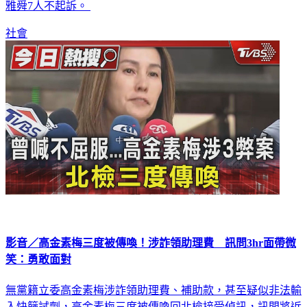
雅舜7人不起訴。
社會
影音／高金素梅三度被傳喚！涉詐領助理費 訊問3hr面帶微
笑：勇敢面對
無黨籍立委高金素梅涉詐領助理費、補助款，甚至疑似非法輸
入快篩試劑，高金素梅三度被傳喚回北檢接受偵訊，訊問將近