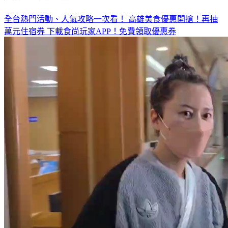
全台熱門活動、人氣攻略一次看！
高雄美食優惠開搶！再抽
萬元住宿券
下載食尚玩家APP！免費領取優惠券