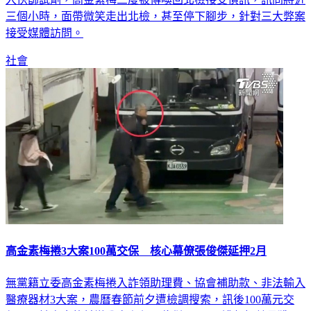
三個小時，面帶微笑走出北檢，甚至停下腳步，針對三大弊案
接受媒體訪問。
社會
高金素梅捲3大案100萬交保 核心幕僚張俊傑延押2月
無黨籍立委高金素梅捲入詐領助理費、協會補助款、非法輸入
醫療器材3大案，農曆春節前夕遭檢調搜索，訊後100萬元交