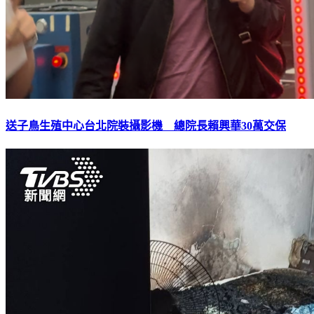
送子鳥生殖中心台北院裝攝影機 總院長賴興華30萬交保