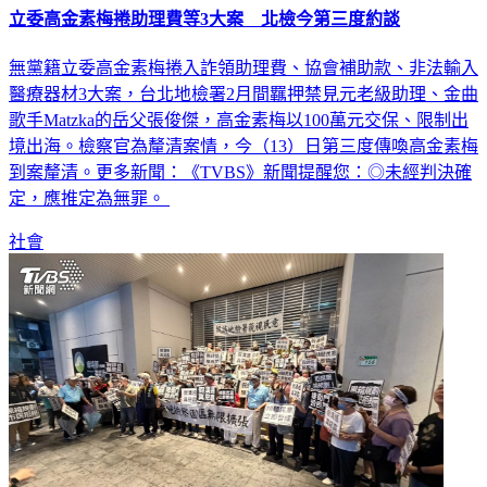
立委高金素梅捲助理費等3大案 北檢今第三度約談
無黨籍立委高金素梅捲入詐領助理費、協會補助款、非法輸入
醫療器材3大案，台北地檢署2月間羈押禁見元老級助理、金曲
歌手Matzka的岳父張俊傑，高金素梅以100萬元交保、限制出
境出海。檢察官為釐清案情，今（13）日第三度傳喚高金素梅
到案釐清。更多新聞：《TVBS》新聞提醒您：◎未經判決確
定，應推定為無罪。
社會