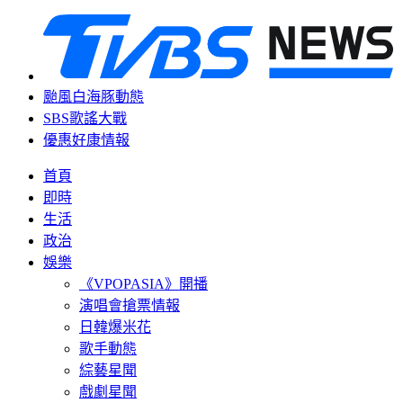
颱風白海豚動態
SBS歌謠大戰
優惠好康情報
首頁
即時
生活
政治
娛樂
《VPOPASIA》開播
演唱會搶票情報
日韓爆米花
歌手動態
綜藝星聞
戲劇星聞