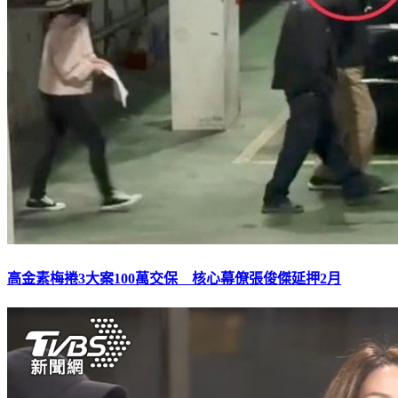
高金素梅捲3大案100萬交保 核心幕僚張俊傑延押2月