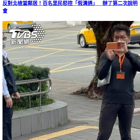
反對北檢當鄰居！百名里民怒控「假溝通」 辦了第二次說明
會