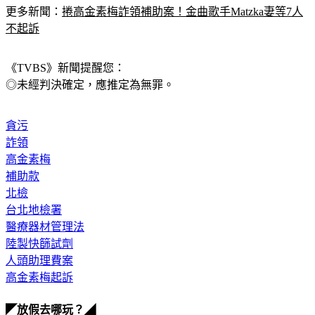
更多新聞：
捲高金素梅詐領補助案！金曲歌手Matzka妻等7人
不起訴
《TVBS》新聞提醒您：
◎未經判決確定，應推定為無罪。
貪污
詐領
高金素梅
補助款
北檢
台北地檢署
醫療器材管理法
陸製快篩試劑
人頭助理費案
高金素梅起訴
◤放假去哪玩？◢