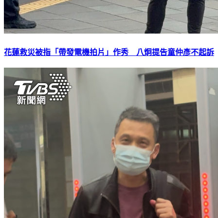
花蓮救災被指「帶發電機拍片」作秀 八炯提告童仲彥不起訴