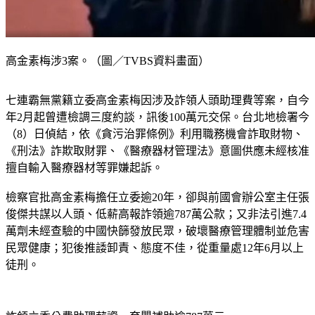
高金素梅涉3案。（圖／TVBS資料畫面）
七連霸無黨籍立委高金素梅因涉及詐領人頭助理費等案，自今
年2月起曾遭檢調三度約談，訊後100萬元交保。台北地檢署今
（8）日偵結，依《貪污治罪條例》利用職務機會詐取財物、
《刑法》詐欺取財罪、《醫療器材管理法》意圖供應未經核准
擅自輸入醫療器材等罪嫌起訴。
檢察官批高金素梅擔任立委逾20年，卻與前國會辦公室主任張
俊傑共謀以人頭、低薪高報詐領逾787萬公款；又非法引進7.4
萬劑未經查驗的中國快篩發放民眾，破壞醫療管理體制並危害
民眾健康；犯後推諉卸責、態度不佳，從重量處12年6月以上
徒刑。