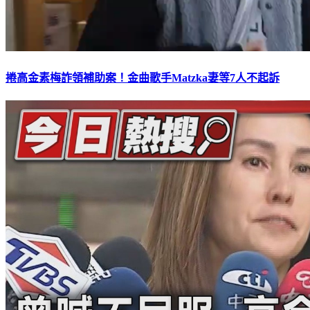
捲高金素梅詐領補助案！金曲歌手Matzka妻等7人不起訴