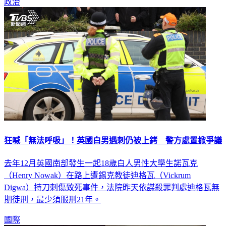
政治
狂喊「無法呼吸」！英國白男遇刺仍被上銬 警方處置掀爭議
去年12月英國南部發生一起18歲白人男性大學生諾瓦克
（Henry Nowak）在路上遭錫克教徒迪格瓦（Vickrum
Digwa）持刀刺傷致死事件，法院昨天依謀殺罪判處迪格瓦無
期徒刑，最少須服刑21年。
國際