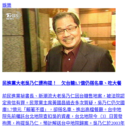
娛樂
民進黨大老吳乃仁遭拘提！ 欠台糖1.7億仍搭名車、吃大餐
前民進黨祕書長、新潮流大老吳乃仁因台糖售地案，被法院認
定背信有罪。民眾黨主席黃國昌過去多次質疑，吳乃仁仍欠國
庫1.7億元「賴著不還」，卻搭名車、進出高檔餐廳。台中地
院先前囑託台北地院查扣吳的資產，台北地院今（3）日簽發
拘票，拘提吳乃仁，預計解送台中地院歸案。吳乃仁於2003年