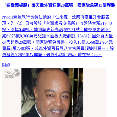
「這檔面板股」爆天量外資狂倒20萬張 國家隊急砸15億護盤
Nvidia輝達執行長黃仁勳的「仁來瘋」效應再度推升台股表
現，昨（2）日台股於「台灣證券交易所」收盤時大漲219.40
點，漲幅0.48%，達到歷史新高45,557.31點，成交量更創下1
兆6,075億8,300萬元紀錄。面板大廠群創（3481）因外資大量
拋售超過20萬張，國家隊緊急護盤，投入15億3,568萬2,964元
買超2萬7,483張，成為外資賣超與八大官股買超雙料第一，股
價歷經9.26%劇烈震盪，最終小漲0.18%，收在56.2元。
財經