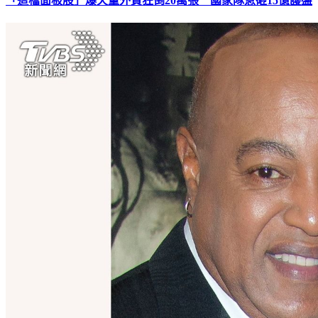
「這檔面板股」爆天量外資狂倒20萬張 國家隊急砸15億護盤