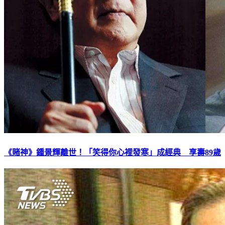
《賭神》鍾景輝離世！「笑得你心裡發寒」成經典 享壽89歲