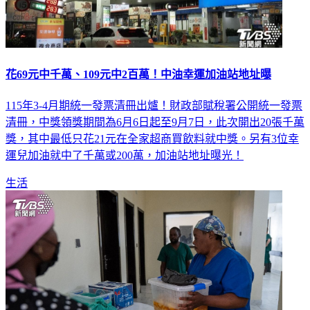
花69元中千萬、109元中2百萬！中油幸運加油站地址曝
115年3-4月期統一發票清冊出爐！財政部賦稅署公開統一發票
清冊，中獎領獎期間為6月6日起至9月7日，此次開出20張千萬
獎，其中最低只花21元在全家超商買飲料就中獎。另有3位幸
運兒加油就中了千萬或200萬，加油站地址曝光！
生活