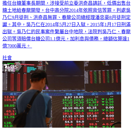
擔任台糖董事長期間，涉接受前立委洪奇昌請託，低價出售台
糖土地給春龍開發。台中高分院2014年依照背信等罪，判處吳
乃仁9月徒刑、洪奇昌無罪、春龍公司總經理潘忠豪8月徒刑定
讞。其中，吳乃仁在2014年5月27日入獄，2015年1月17日刑滿
出獄。吳乃仁的民事案件繫屬台中地院，法院判吳乃仁、春龍
公司等須賠償台糖公司1.1億元，加利息與債務，總額估算達1
億7000萬元。
社會