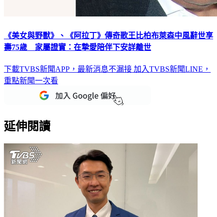
《美女與野獸》、《阿拉丁》傳奇歌王比柏布萊森中風辭世享
壽75歲 家屬證實：在摯愛陪伴下安詳離世
下載TVBS新聞APP，最新消息不漏接
加入TVBS新聞LINE，
重點新聞一次看
延伸閱讀