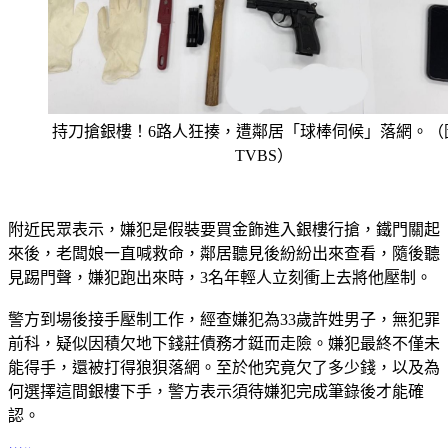
持刀搶銀樓！6路人狂揍，遭鄰居「球棒伺候」落網。（
TVBS）
附近民眾表示，嫌犯是假裝要買金飾進入銀樓行搶，鐵門關起
來後，老闆娘一直喊救命，鄰居聽見後紛紛出來查看，隨後聽
見踢門聲，嫌犯跑出來時，3名年輕人立刻衝上去將他壓制。
警方到場後接手壓制工作，經查嫌犯為33歲許姓男子，無犯罪
前科，疑似因積欠地下錢莊債務才鋌而走險。嫌犯最終不僅未
能得手，還被打得狼狽落網。至於他究竟欠了多少錢，以及為
何選擇這間銀樓下手，警方表示須待嫌犯完成筆錄後才能確
認。