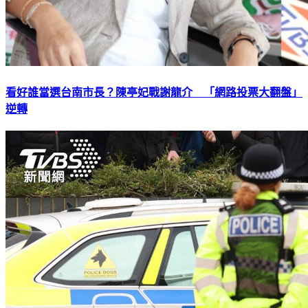
看好誰當選台南市長？陳亭妃戰謝龍介 「網路投票大翻盤」
逆轉