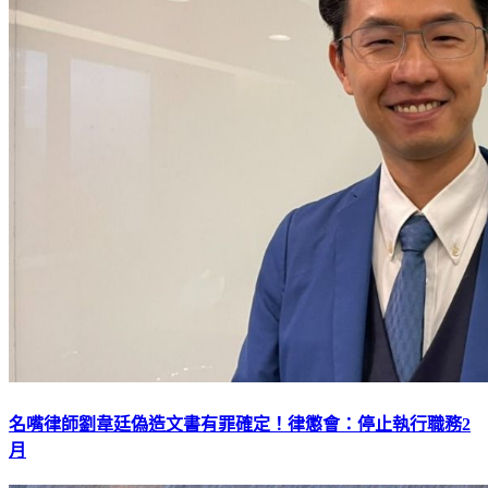
名嘴律師劉韋廷偽造文書有罪確定！律懲會：停止執行職務2
月