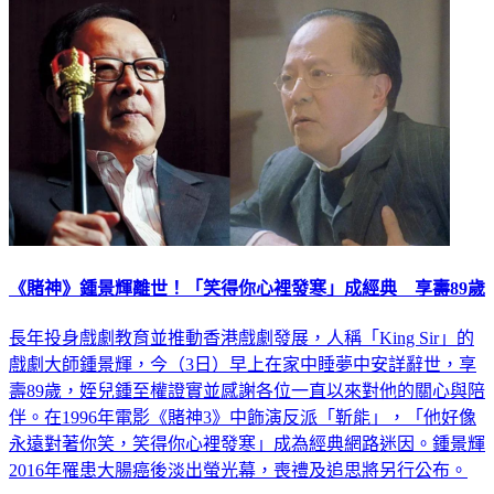
《賭神》鍾景輝離世！「笑得你心裡發寒」成經典 享壽89歲
長年投身戲劇教育並推動香港戲劇發展，人稱「King Sir」的
戲劇大師鍾景輝，今（3日）早上在家中睡夢中安詳辭世，享
壽89歲，姪兒鍾至權證實並感謝各位一直以來對他的關心與陪
伴。在1996年電影《賭神3》中飾演反派「靳能」，「他好像
永遠對著你笑，笑得你心裡發寒」成為經典網路迷因。鍾景輝
2016年罹患大腸癌後淡出螢光幕，喪禮及追思將另行公布。