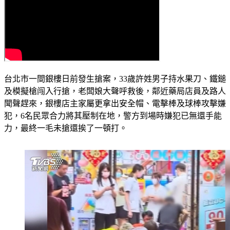
台北市一間銀樓日前發生搶案，33歲許姓男子持水果刀、鐵鎚
及模擬槍闯入行搶，老闆娘大聲呼救後，鄰近藥局店員及路人
聞聲趕來，銀樓店主家屬更拿出安全帽、電擊棒及球棒攻擊嫌
犯，6名民眾合力將其壓制在地，警方到場時嫌犯已無還手能
力，最終一毛未搶還挨了一頓打。