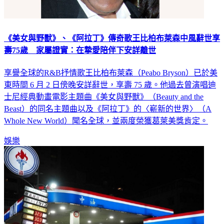
《美女與野獸》、《阿拉丁》傳奇歌王比柏布萊森中風辭世享
壽75歲 家屬證實：在摯愛陪伴下安詳離世
享譽全球的R&B抒情歌王比柏布萊森（Peabo Bryson）已於美
東時間 6 月 2 日傍晚安詳辭世，享壽 75 歲。他過去曾演唱迪
士尼經典動畫電影主題曲《美女與野獸》（Beauty and the
Beast）的同名主題曲以及《阿拉丁》的〈嶄新的世界〉（A
Whole New World）聞名全球，並兩度榮獲葛萊美獎肯定。
娛樂