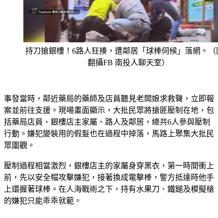
持刀搶銀樓！6路人狂揍，遭鄰居「球棒伺候」落網。（
翻攝FB 南投人聊天室）
事發當時，鄰近藥局的藥師及店員聽見老闆娘求救聲，立即報
案並前往支援。現場畫面顯示，大批民眾將搶匪壓制在地，包
括藥局店員、銀樓店主家屬、路人及鄰居，總共6人參與壓制
行動。嫌犯變裝用的假髮也在過程中掉落，馬路上聚集大批民
眾圍觀。
壓制過程相當激烈，銀樓店主的家屬身穿黑衣，第一時間衝上
前，先以安全帽攻擊嫌犯，接著換成電擊棒，警方抵達時他手
上還握著球棒。在人海戰術之下，持有水果刀、鐵鎚及模擬槍
的嫌犯只能乖乖就範。