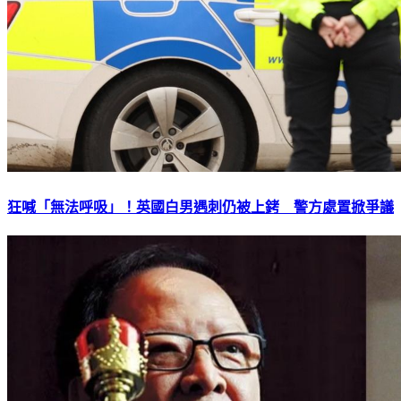
狂喊「無法呼吸」！英國白男遇刺仍被上銬 警方處置掀爭議