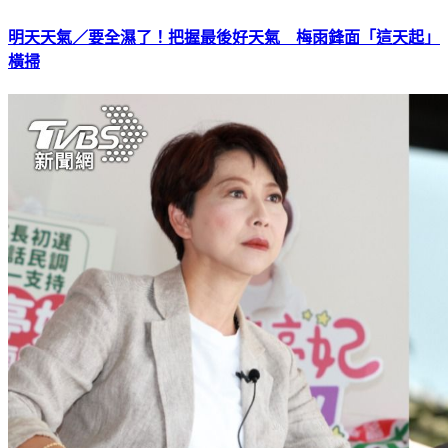
明天天氣／要全濕了！把握最後好天氣 梅雨鋒面「這天起」
橫掃