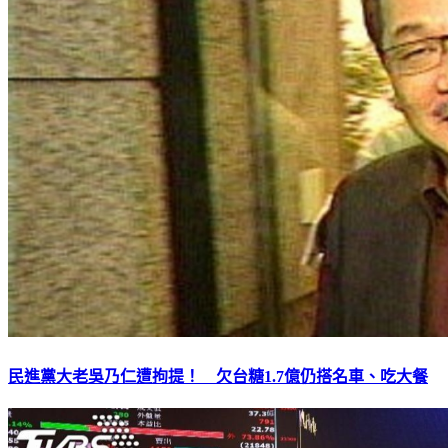
民進黨大老吳乃仁遭拘提！ 欠台糖1.7億仍搭名車、吃大餐