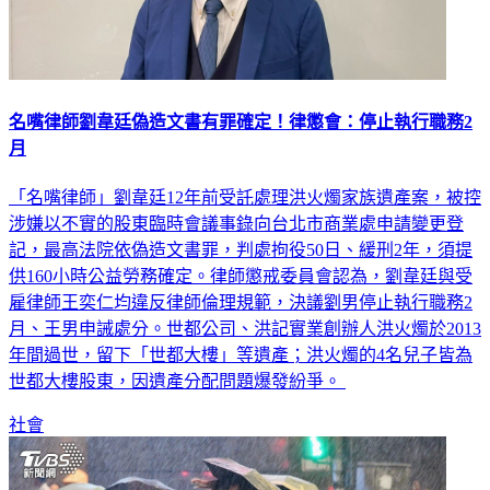
名嘴律師劉韋廷偽造文書有罪確定！律懲會：停止執行職務2
月
「名嘴律師」劉韋廷12年前受託處理洪火燭家族遺產案，被控
涉嫌以不實的股東臨時會議事錄向台北市商業處申請變更登
記，最高法院依偽造文書罪，判處拘役50日、緩刑2年，須提
供160小時公益勞務確定。律師懲戒委員會認為，劉韋廷與受
雇律師王奕仁均違反律師倫理規範，決議劉男停止執行職務2
月、王男申誡處分。世都公司、洪記實業創辦人洪火燭於2013
年間過世，留下「世都大樓」等遺產；洪火燭的4名兒子皆為
世都大樓股東，因遺產分配問題爆發紛爭。
社會