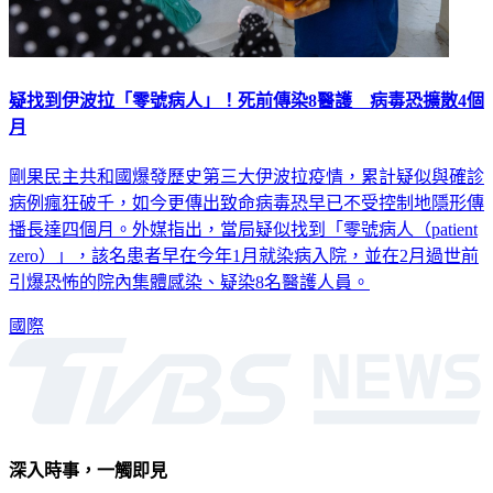
疑找到伊波拉「零號病人」！死前傳染8醫護 病毒恐擴散4個
月
剛果民主共和國爆發歷史第三大伊波拉疫情，累計疑似與確診
病例瘋狂破千，如今更傳出致命病毒恐早已不受控制地隱形傳
播長達四個月。外媒指出，當局疑似找到「零號病人（patient
zero）」，該名患者早在今年1月就染病入院，並在2月過世前
引爆恐怖的院內集體感染、疑染8名醫護人員。
國際
深入時事，一觸即見