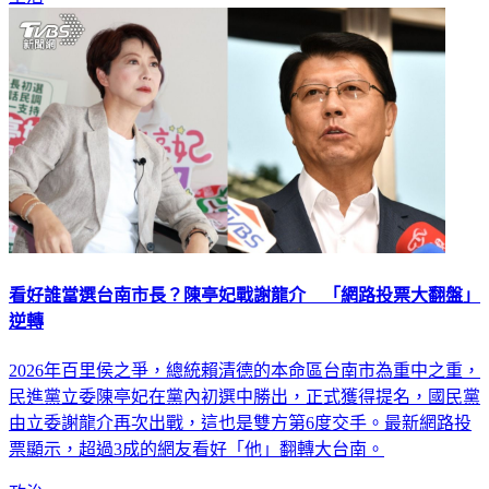
看好誰當選台南市長？陳亭妃戰謝龍介 「網路投票大翻盤」
逆轉
2026年百里侯之爭，總統賴清德的本命區台南市為重中之重，
民進黨立委陳亭妃在黨內初選中勝出，正式獲得提名，國民黨
由立委謝龍介再次出戰，這也是雙方第6度交手。最新網路投
票顯示，超過3成的網友看好「他」翻轉大台南。