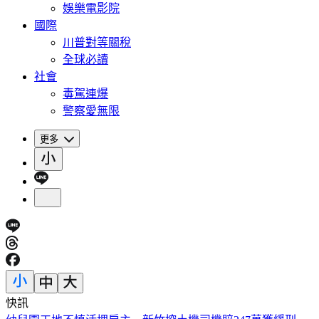
娛樂電影院
國際
川普對等關稅
全球必讀
社會
毒駕連爆
警察愛無限
更多
快訊