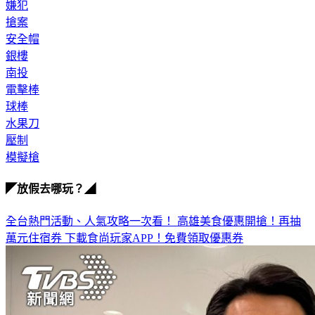
嫌犯
搶案
安全帽
銀樓
南投
電擊棒
球棒
水果刀
壓制
模擬槍
◤放假去哪玩？◢
全台熱門活動、人氣攻略一次看！
高雄美食優惠開搶！再抽
萬元住宿券
下載食尚玩家APP！免費領取優惠券