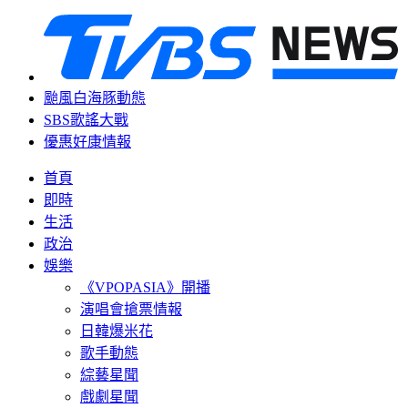
颱風白海豚動態
SBS歌謠大戰
優惠好康情報
首頁
即時
生活
政治
娛樂
《VPOPASIA》開播
演唱會搶票情報
日韓爆米花
歌手動態
綜藝星聞
戲劇星聞