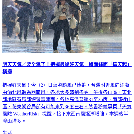
明天天氣／要全濕了！把握最後好天氣 梅雨鋒面「這天起」
橫掃
把握好天氣！今（2）日薔蜜颱風已遠離，台灣附近風向逐漸
由偏北風轉為西南風，各地大多晴到多雲，午後各山區、東北
部地區有局部短暫雷陣雨。各地高溫普遍31至35度，南部近山
區、花東縱谷局部有可能來到36度左右。臉書粉絲專頁「天氣
風險 WeatherRisk」提醒，接下來西南風逐漸增強，本週後半
降雨增多。
生活