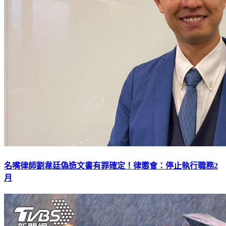
名嘴律師劉韋廷偽造文書有罪確定！律懲會：停止執行職務2
月