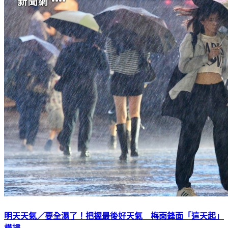
明天天氣／要全濕了！把握最後好天氣 梅雨鋒面「這天起」