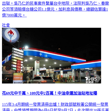
出獄。吳乃仁的民事案件繫屬台中地院，法院判吳乃仁、春龍
公司等須賠償台糖公司1.1億元，加利息與債務，總額估算達1
億7000萬元。
社會
花69元中千萬、109元中2百萬！中油幸運加油站地址曝
115年3-4月期統一發票清冊出爐！財政部賦稅署公開統一發票
清冊，中獎領獎期間為6月6日起至9月7日，此次開出20張千萬