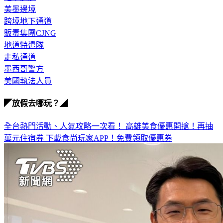
美墨邊境
跨境地下通道
販毒集團CJNG
地道特遣隊
走私通道
墨西哥警方
美國執法人員
◤放假去哪玩？◢
全台熱門活動、人氣攻略一次看！
高雄美食優惠開搶！再抽
萬元住宿券
下載食尚玩家APP！免費領取優惠券