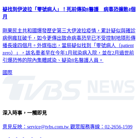
疑找到伊波拉「零號病人」！死前傳染8醫護 病毒恐擴散4個
月
剛果民主共和國爆發歷史第三大伊波拉疫情，累計疑似與確診
病例瘋狂破千，如今更傳出致命病毒恐早已不受控制地隱形傳
播長達四個月。外媒指出，當局疑似找到「零號病人（patient
zero）」，該名患者早在今年1月就染病入院，並在2月過世前
引爆恐怖的院內集體感染、疑染8名醫護人員。
國際
深入時事，一觸即見
意見反映：service@tvbs.com.tw
觀眾服務專線：02-2656-1599