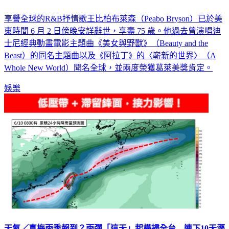
享譽全球的R&B抒情歌王比柏布萊森（Peabo Bryson）已於美
東時間 6 月 2 日傍晚安詳辭世，享壽 75 歲。他過去曾演唱迪
士尼經典動畫電影主題曲《美女與野獸》（Beauty and the
Beast）的同名主題曲以及《阿拉丁》的〈嶄新的世界〉（A
Whole New World）聞名全球，並兩度榮獲葛萊美獎肯定。
娛樂
天氣／真梅雨季報到？雨彈「這天」起橫掃全台 連下10天溼