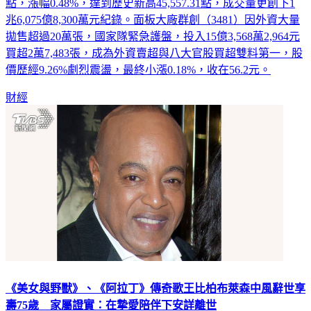
點，漲幅0.48%，達到歷史新高45,557.31點，成交量更創下1
兆6,075億8,300萬元紀錄。面板大廠群創（3481）因外資大量
拋售超過20萬張，國家隊緊急護盤，投入15億3,568萬2,964元
買超2萬7,483張，成為外資賣超與八大官股買超雙料第一，股
價歷經9.26%劇烈震盪，最終小漲0.18%，收在56.2元。
財經
《美女與野獸》、《阿拉丁》傳奇歌王比柏布萊森中風辭世享
壽75歲 家屬證實：在摯愛陪伴下安詳離世