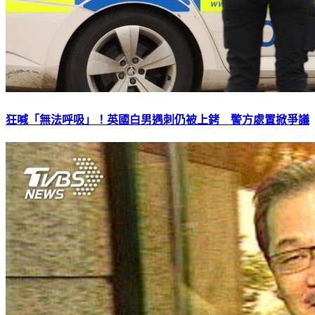
狂喊「無法呼吸」！英國白男遇刺仍被上銬 警方處置掀爭議