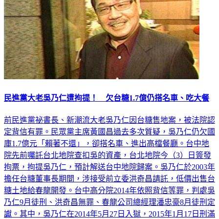
民進黨大老吳乃仁遭拘提！ 欠台糖1.7億仍搭名車、吃大餐
前民進黨祕書長、新潮流大老吳乃仁因台糖售地案，被法院認
定背信有罪。民眾黨主席黃國昌過去多次質疑，吳乃仁仍欠國
庫1.7億元「賴著不還」，卻搭名車、進出高檔餐廳。台中地
院先前囑託台北地院查扣吳的資產，台北地院今（3）日簽發
拘票，拘提吳乃仁，預計解送台中地院歸案。吳乃仁於2003年
擔任台糖董事長期間，涉接受前立委洪奇昌請託，低價出售台
糖土地給春龍開發。台中高分院2014年依照背信等罪，判處吳
乃仁9月徒刑、洪奇昌無罪、春龍公司總經理潘忠豪8月徒刑定
讞。其中，吳乃仁在2014年5月27日入獄，2015年1月17日刑滿