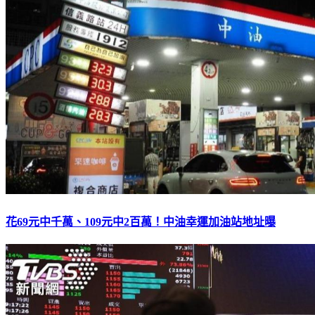
花69元中千萬、109元中2百萬！中油幸運加油站地址曝