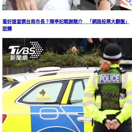
看好誰當選台南市長？陳亭妃戰謝龍介 「網路投票大翻盤」
逆轉