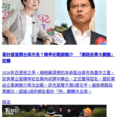
看好誰當選台南市長？陳亭妃戰謝龍介 「網路投票大翻盤」
逆轉
2026年百里侯之爭，總統賴清德的本命區台南市為重中之重，
民進黨立委陳亭妃在黨內初選中勝出，正式獲得提名，國民黨
由立委謝龍介再次出戰，這也是雙方第6度交手。最新網路投
票顯示，超過3成的網友看好「他」翻轉大台南。
政治