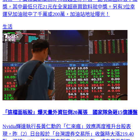
獎，其中最低只花21元在全家超商買飲料就中獎。另有3位幸
運兒加油就中了千萬或200萬，加油站地址曝光！
生活
「這檔面板股」爆天量外資狂倒20萬張 國家隊急砸15億護盤
Nvidia輝達執行長黃仁勳的「仁來瘋」效應再度推升台股表
現，昨（2）日台股於「台灣證券交易所」收盤時大漲219.40