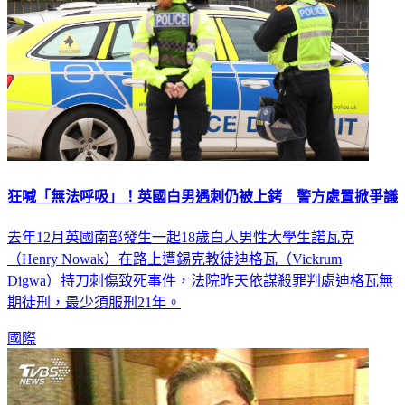
狂喊「無法呼吸」！英國白男遇刺仍被上銬 警方處置掀爭議
去年12月英國南部發生一起18歲白人男性大學生諾瓦克
（Henry Nowak）在路上遭錫克教徒迪格瓦（Vickrum
Digwa）持刀刺傷致死事件，法院昨天依謀殺罪判處迪格瓦無
期徒刑，最少須服刑21年。
國際