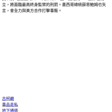
立，將面臨最高終身監禁的刑罰。墨西哥總統薛恩鮑姆也矢
言，會全力與美方合作打擊毒販。
古柯鹼
毒品走私
地下通道