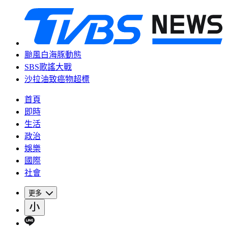
颱風白海豚動態
SBS歌謠大戰
沙拉油致癌物超標
首頁
即時
生活
政治
娛樂
國際
社會
更多