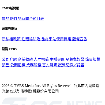
TVBS新聞網
關於我們
56新聞台節目表
政策與隱私
隱私權政策
性騷擾防治措施
網站使用協定
版權宣告
認識 TVBS
公司介紹
企業動態
人才招募
主播專區
星藝象娛樂
節目版權
銷售
公開招標
業務服務
官方聲明
獲獎紀錄／認證
2026 © TVBS Media Inc. All Rights Reserved. 台北市內湖區瑞
光路451號 | 聯利媒體股份有限公司