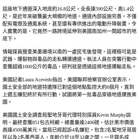
這座地下通道深入地底約16.8公尺，全長達590公尺、高1.4公
尺，是近年來破獲最大規模的地道。通道內部設施完善，不僅
配有電燈及通風系統，甚至還有專供進出的電動升降裝置，令
人震驚的是，它竟然一路跨境延伸到美國南加州一間超市的地
底下。
情報探員搜查美墨邊境以南的一處民宅後發現，這裡極可能是
武器、爆裂物與毒品的走私轉運通道。執法人員在突襲行動中
查獲超過1000公斤的毒品，研判就是透過這條地道運輸走私。
美國記者Laura Acevedo指出，美國聯邦檢察官辦公室表示，
國土安全部的地道特遣隊已對這個地點監控大約6個月，直到
上週五嫌犯終於有所行動，試圖將第一批毒品穿過地道運進美
國。
美國國土安全調查局聖地牙哥代理特別探員Kevin Murphy說
明，最終查獲851包古柯鹼，總重量達2406磅，估計黑市價值
高達4500萬美元。當局已經起訴4名嫌犯，包含2名聖地牙哥居
民以及2名墨西哥人，年齡介於18至32歲之間，一旦罪名成