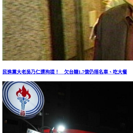
民進黨大老吳乃仁遭拘提！ 欠台糖1.7億仍搭名車、吃大餐