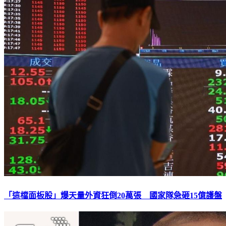
「這檔面板股」爆天量外資狂倒20萬張 國家隊急砸15億護盤