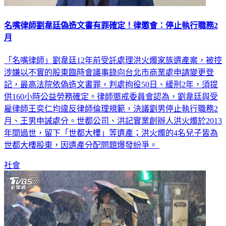
名嘴律師劉韋廷偽造文書有罪確定！律懲會：停止執行職務2
月
「名嘴律師」劉韋廷12年前受託處理洪火燭家族遺產案，被控
涉嫌以不實的股東臨時會議事錄向台北市商業處申請變更登
記，最高法院依偽造文書罪，判處拘役50日、緩刑2年，須提
供160小時公益勞務確定。律師懲戒委員會認為，劉韋廷與受
雇律師王奕仁均違反律師倫理規範，決議劉男停止執行職務2
月、王男申誡處分。世都公司、洪記實業創辦人洪火燭於2013
年間過世，留下「世都大樓」等遺產；洪火燭的4名兒子皆為
世都大樓股東，因遺產分配問題爆發紛爭。
社會