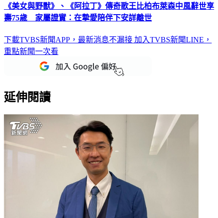
《美女與野獸》、《阿拉丁》傳奇歌王比柏布萊森中風辭世享
壽75歲 家屬證實：在摯愛陪伴下安詳離世
下載TVBS新聞APP，最新消息不漏接
加入TVBS新聞LINE，
重點新聞一次看
延伸閱讀