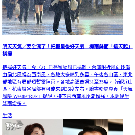
明天天氣／要全濕了！把握最後好天氣 梅雨鋒面「這天起」
橫掃
把握好天氣！今（2）日薔蜜颱風已遠離，台灣附近風向逐漸
由偏北風轉為西南風，各地大多晴到多雲，午後各山區、東北
部地區有局部短暫雷陣雨。各地高溫普遍31至35度，南部近山
區、花東縱谷局部有可能來到36度左右。臉書粉絲專頁「天氣
風險 WeatherRisk」提醒，接下來西南風逐漸增強，本週後半
降雨增多。
生活