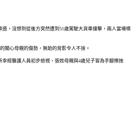
車道，沒想到從後方突然遭到51歲駕駛大貨車撞擊，兩人當場噴
急的關心母親的傷勢，無助的背影令人不捨。
所幸經醫護人員初步檢視，張姓母親與4歲兒子皆為手腳擦挫