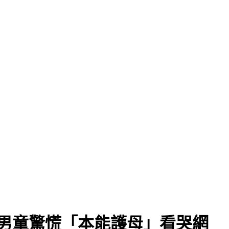
男童驚慌「本能護母」看哭網