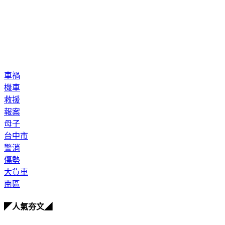
車禍
機車
救援
報案
母子
台中市
警消
傷勢
大貨車
南區
◤人氣夯文◢