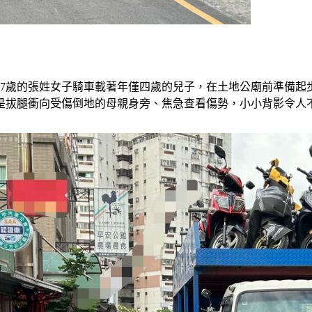
37歲的張姓女子騎車載著年僅四歲的兒子，在土地公廟前準備
是拔腿衝向受傷倒地的母親身旁、焦急查看傷勢，小小背影令人