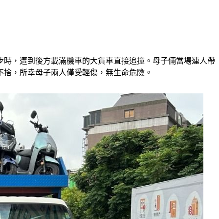
起步時，遭到後方載滿機車的大貨車直接追撞。母子倆當場連人帶
不捨，所幸母子兩人僅受輕傷，無生命危險。