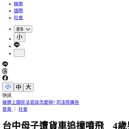
娛樂
國際
社會
更多
快訊
被選上國民法官該怎麼辦? 司法院廣告
首頁
｜
社會
台中母子遭貨車追撞噴飛 4歲