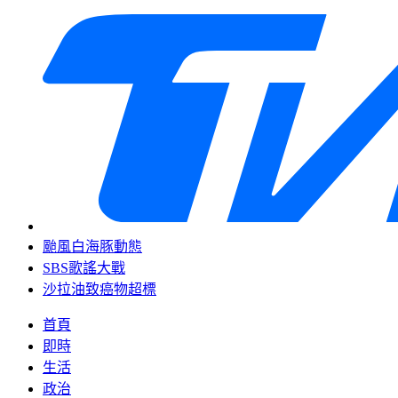
颱風白海豚動態
SBS歌謠大戰
沙拉油致癌物超標
首頁
即時
生活
政治