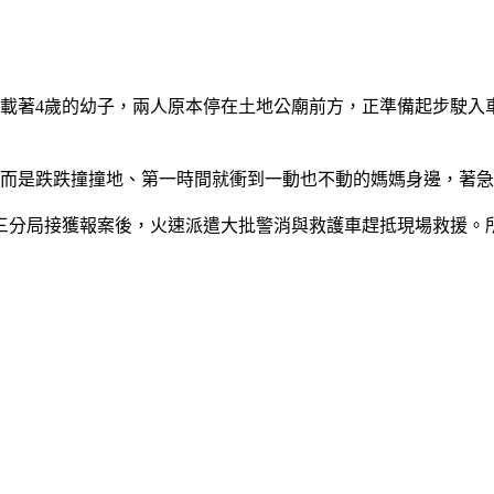
前座載著4歲的幼子，兩人原本停在土地公廟前方，正準備起步駛入
，而是跌跌撞撞地、第一時間就衝到一動也不動的媽媽身邊，著
三分局接獲報案後，火速派遣大批警消與救護車趕抵現場救援。