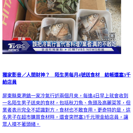
獨家影音／人間財神？ 陌生男每月4號送食材 結帳還塞3千
給店員
屏東縣東港鎮一家冷氣行近兩個月來，每逢4日早上就會收到
一名陌生男子送來的食材，包括秋刀魚、魚頭及高麗菜等，但
業者表示完全不認識對方，食材也不敢食用。更奇特的是，這
名男子在超市購買食材時，還會突然塞3千元現金給店員，讓
眾人摸不著頭緒。