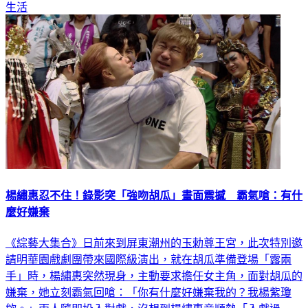
生活
楊繡惠忍不住！錄影突「強吻胡瓜」畫面震撼 霸氣嗆：有什
麼好嫌棄
《綜藝大集合》日前來到屏東潮州的玉勅尊王宮，此次特別邀
請明華園戲劇團帶來國際級演出，就在胡瓜準備登場「露兩
手」時，楊繡惠突然現身，主動要求擔任女主角，面對胡瓜的
嫌棄，她立刻霸氣回嗆：「你有什麼好嫌棄我的？我楊紫瓊