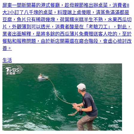
屏東一間新開幕的港式餐廳，趁母親節推出辦桌菜，消費者8
大2小訂了八千塊的桌菜，料理端上桌傻眼，清蒸魚滿滿都是
豆腐，魚片只有稀疏幾塊，荷葉糯米糕半生不熟，水果西瓜切
片，外觀薄到可以透光，消費者酸是在「考驗刀工」，對此，
業者出面解釋，是將多餘的西瓜薄片免費贈送客人吃的，至於
餐點和服務問題，由於新店開幕還在磨合階段，會虛心檢討改
善。
生活