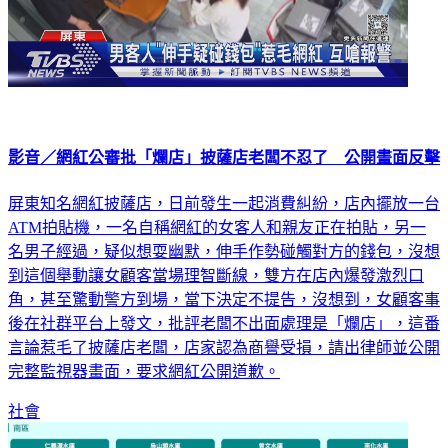
影音／網紅公審批「爛店」披薩店老闆不忍了 公開畫面反擊
屏東知名網紅披薩店，日前發生一起消費糾紛，店內擺放一台
ATM拍貼機，一名自稱網紅的女客人和親友正在拍貼，另一
名男子經過，疑似想耍幽默，伸手作勢碰觸對方的錢包，沒想
到這個舉動讓女顧客當場理智斷線，雙方在店內爆發激烈口
角，甚至驚動警方到場，當下決定不提告，沒想到，女顧客事
後在社群平台上發文，批評老闆不出面處理是「爛店」，這番
言論惹毛了披薩店老闆，店家認為商譽受損，請出律師並公開
完整監視器畫面，要求網紅公開道歉。
社會