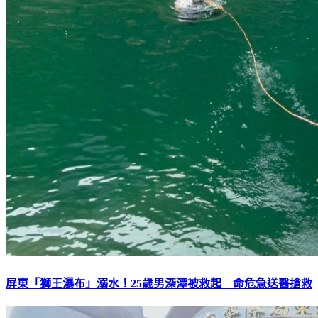
屏東「獅王瀑布」溺水！25歲男深潭被救起 命危急送醫搶救