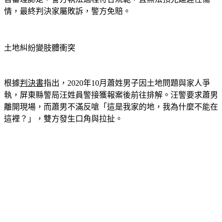
情，最終判決家屬敗訴，警方免賠。
土地糾紛變肢體衝突
根據
判決書
指出，2020年10月蕭姓男子因土地問題與家人爭
執，屏東縣警局汪姓員警接獲報案後前往排解。汪警要求蕭男
離開現場，而蕭男不滿反嗆「這是我家的地，我為什麼不能在
這裡？」，雙方發生口角與拉扯。