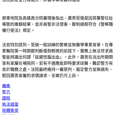
屏東地院及高雄高分院審理後指出，蕭男受傷是因其襲警拉扯
導致的連鎖結果，並非員警非法侵害，壓制過程符合《警察職
權行使法》規定。
法官特別提到，受過一般訓練的警察並無醫學專業背景。在專
業醫院第一時間都判斷傷勢輕微的前提下，實務上無法苛求員
警能辨識出何謂「延遲性腦出血」。此外，蕭男在派出所期間
皆有家屬在場陪同，若有不適應能即時要求送醫，難認警方有
怠於職務之處。法院最終維持一審原判，裁定警方並無過失，
駁回蕭男家屬的求償請求，全案仍可上訴。
癱瘓
警方
國賠
執法過當
肢體衝突