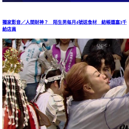
獨家影音／人間財神？ 陌生男每月4號送食材 結帳還塞3千
給店員