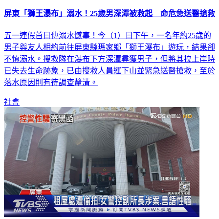
屏東「獅王瀑布」溺水！25歲男深潭被救起 命危急送醫搶救
五一連假首日傳溺水憾事！今（1）日下午，一名年約25歲的
男子與友人相約前往屏東縣瑪家鄉「獅王瀑布」遊玩，結果卻
不慎溺水。搜救隊在瀑布下方深潭尋獲男子，但將其拉上岸時
已失去生命跡象，已由搜救人員運下山並緊急送醫搶救，至於
落水原因則有待調查釐清。
社會