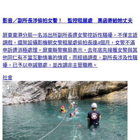
影音／副所長涉偷拍女警！ 監控租屋處 黑函寄給她丈夫
屏東東港分局一名派出所副所長遭女警控訴性騷擾，不僅言語
調戲，還架設攝影機朝女警租屋處偷拍長達4個月，女警不滿
申訴遭消極處理。屏東縣警察局表示，去年底先接獲女警與其
他同仁有不當互動情事的情資，而經過調查，副所長涉及性騷
擾，已予以申誡懲處，並改調非主管職務。
社會