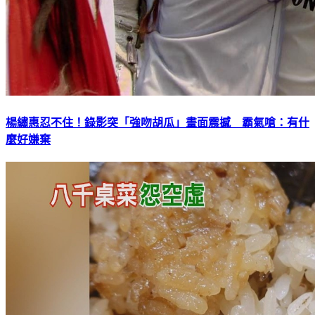
楊繡惠忍不住！錄影突「強吻胡瓜」畫面震撼 霸氣嗆：有什
麼好嫌棄