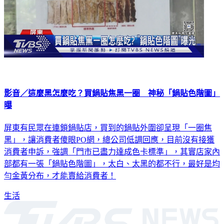
影音／這麼黑怎麼吃？買鍋貼焦黑一圈 神秘「鍋貼色階圖」
曝
屏東有民眾在連鎖鍋貼店，買到的鍋貼外圍卻呈現「一圈焦
黑」，讓消費者傻眼PO網，總公司低調回應，目前沒有接獲
消費者申訴，強調「門市已盡力達成色卡標準」，其實店家內
部都有一張「鍋貼色階圖」，太白、太黑的都不行，最好是均
勻金黃分布，才能賣給消費者！
生活