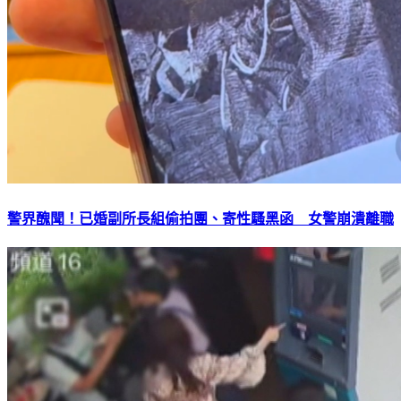
警界醜聞！已婚副所長組偷拍團、寄性騷黑函 女警崩潰離職