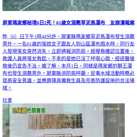
屏東瑪家鄉秘境6日2死！61歲女溺斃草泥馬瀑布 友崩潰報案
昨（6）日下午1時44分許，屏東縣瑪家鄉草泥馬瀑布發生溺斃
意外，一名61歲的張姓女子跟友人到山區瀑布戲水時，同行友
人發現張女突然消失，立即通報消防局。經搜救確認位置後，
救護人員將張女救起，不幸的是她已沒了呼吸心跳，經送醫搶
救後仍宣告不治。據了解，本月1日，同樣是瑪家鄉的獅王瀑
布也發生溺斃意外。屏東縣消防局呼籲，從事水域活動時務必
提高安全意識，並應選擇具備救生員及完善防護設施的合法場
域。
社會