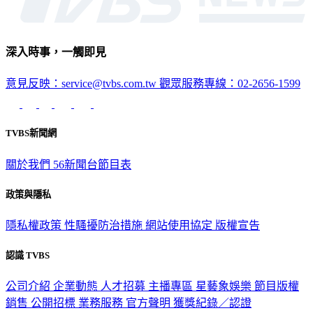
深入時事，一觸即見
意見反映：service@tvbs.com.tw
觀眾服務專線：02-2656-1599
TVBS新聞網
關於我們
56新聞台節目表
政策與隱私
隱私權政策
性騷擾防治措施
網站使用協定
版權宣告
認識 TVBS
公司介紹
企業動態
人才招募
主播專區
星藝象娛樂
節目版權
銷售
公開招標
業務服務
官方聲明
獲獎紀錄／認證