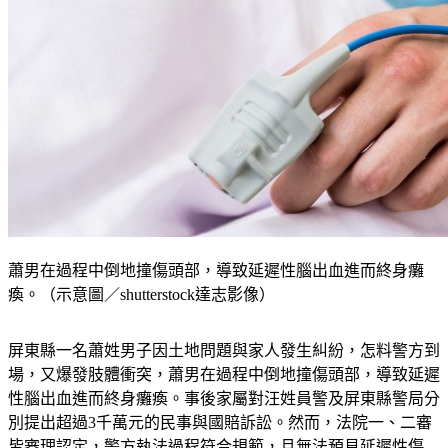
蕭男在過程中倒地撞傷頭部，導致延遲性腦出血進而終身癱
瘓。（示意圖／shutterstock達志影像）
屏東縣一名蕭姓男子因土地問題與家人發生糾紛，怎料警方到
場，又爆發肢體衝突，蕭男在過程中倒地撞傷頭部，導致延遲
性腦出血進而終身癱瘓。事後家屬對汪姓員警及屏東縣警局分
別提出超過3千萬元的民事與國賠訴訟。然而，法院一、二審
皆審理認定，警方執法過程符合規範，且無法預見延遲性傷