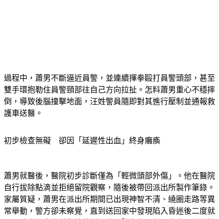
過程中，蕭男不斷逼近員警，並連續揮拳毆打員警頭部，甚至
雙手環抱勒住員警頸部往自己方向拉扯。怎料蕭男重心不穩摔
倒，導致後腦撞擊地面，汪姓警員隨即對其進行壓制並通報救
護車送醫。
初步檢查無礙　卻因「延遲性出血」終身癱瘓
蕭男就醫後，醫院初步診斷僅為「輕微頭部外傷」。他在醫院
自行拔除點滴並拒絕留院觀察，隨後被帶回派出所製作筆錄。
家屬質疑，蕭男在派出所期間已出現神智不清、繞圈走路等異
常舉動，警方卻未察覺，直到送回家中發現陷入昏迷後二度就