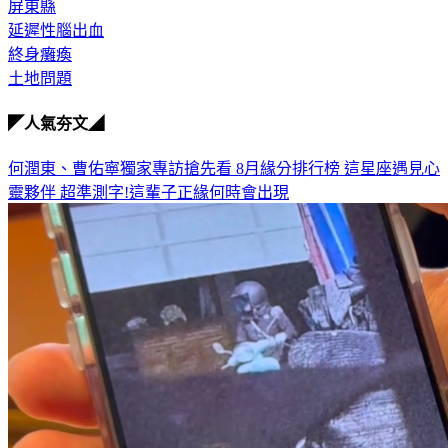
屏東縣
延遲性腦出血
終身癱瘓
土地問題
◤人氣夯文◢
何潤東、曹佑寧獨家專訪搶先看
8月緣分排行榜 這星座遇見心
靈夥伴
超準測字!這輩子正緣何時會出現