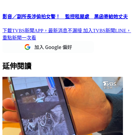
影音／副所長涉偷拍女警！ 監控租屋處 黑函寄給她丈夫
下載TVBS新聞APP，最新消息不漏接
加入TVBS新聞LINE，
重點新聞一次看
延伸閱讀