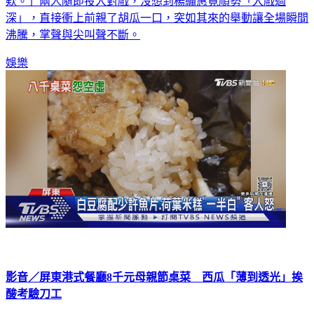
欸。」兩人隨即投入對戲，沒想到楊繡惠竟順勢「入戲過
深」，直接衝上前親了胡瓜一口，突如其來的舉動讓全場瞬間
沸騰，掌聲與尖叫聲不斷。
娛樂
影音／屏東港式餐廳8千元母親節桌菜 西瓜「薄到透光」挨
酸考驗刀工