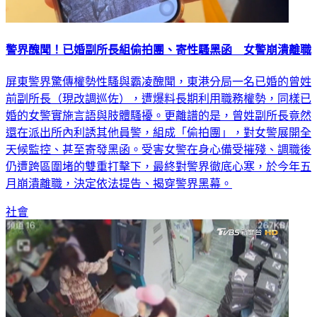
警界醜聞！已婚副所長組偷拍團、寄性騷黑函 女警崩潰離職
屏東警界驚傳權勢性騷與霸凌醜聞，東港分局一名已婚的曾姓
前副所長（現改調巡佐），遭爆料長期利用職務權勢，同樣已
婚的女警實施言語與肢體騷擾。更離譜的是，曾姓副所長竟然
還在派出所內利誘其他員警，組成「偷拍團」，對女警展開全
天候監控、甚至寄發黑函。受害女警在身心備受摧殘、調職後
仍遭跨區圍堵的雙重打擊下，最終對警界徹底心寒，於今年五
月崩潰離職，決定依法提告、揭穿警界黑幕。
社會