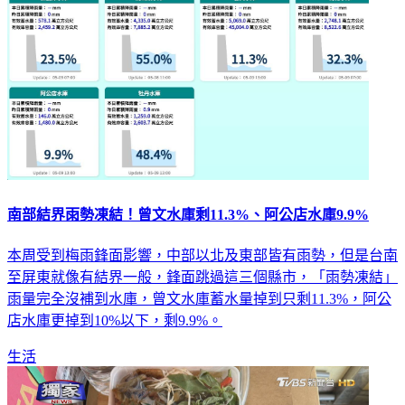
南部結界雨勢凍結！曾文水庫剩11.3%、阿公店水庫9.9%
本周受到梅雨鋒面影響，中部以北及東部皆有雨勢，但是台南
至屏東就像有結界一般，鋒面跳過這三個縣市，「雨勢凍結」
雨量完全沒補到水庫，曾文水庫蓄水量掉到只剩11.3%，阿公
店水庫更掉到10%以下，剩9.9%。
生活