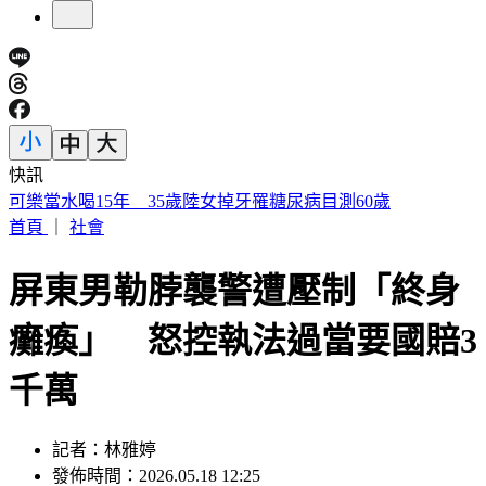
快訊
IU無預警召喚前男友 韓網替「她」心疼：很不舒服
首頁
｜
社會
屏東男勒脖襲警遭壓制「終身
癱瘓」 怒控執法過當要國賠3
千萬
記者：林雅婷
發佈時間：2026.05.18 12:25