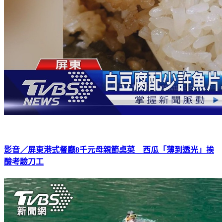
影音／屏東港式餐廳8千元母親節桌菜 西瓜「薄到透光」挨
酸考驗刀工