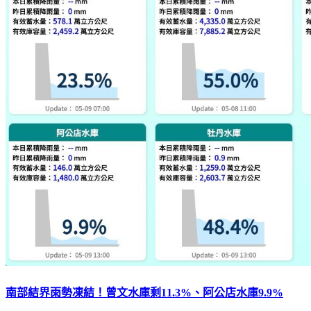
南部結界雨勢凍結！曾文水庫剩11.3%、阿公店水庫9.9%