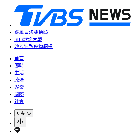
颱風白海豚動態
SBS歌謠大戰
沙拉油致癌物超標
首頁
即時
生活
政治
娛樂
國際
社會
更多