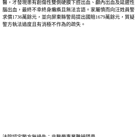
醫，才發現患有創傷性雙側硬膜下腔出血、顱內出血及延遲性
腦出血，最終不幸終身癱瘓且無法言語。家屬憤而向汪姓員警
求償1736萬餘元，並向屏東縣警局提出國賠1679萬餘元，質疑
警方執法過度且有消極不作為的疏失。
法院認定警方無過失：非醫學專業難辨隱患