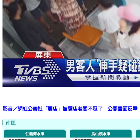
影音／網紅公審批「爛店」披薩店老闆不忍了 公開畫面反擊