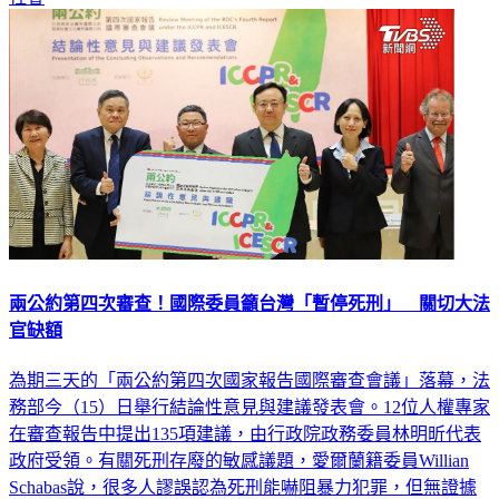
兩公約第四次審查！國際委員籲台灣「暫停死刑」 關切大法
官缺額
為期三天的「兩公約第四次國家報告國際審查會議」落幕，法
務部今（15）日舉行結論性意見與建議發表會。12位人權專家
在審查報告中提出135項建議，由行政院政務委員林明昕代表
政府受領。有關死刑存廢的敏感議題，愛爾蘭籍委員Willian
Schabas說，很多人謬誤認為死刑能嚇阻暴力犯罪，但無證據
支持此觀點，如果更多人知道，或許民意會有所改變，呼籲台