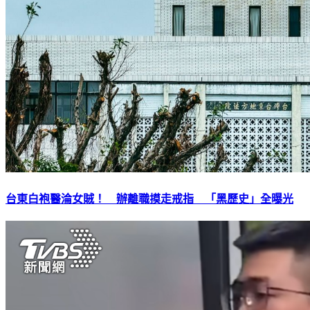
台東白袍醫淪女賊！ 辦離職摸走戒指 「黑歷史」全曝光