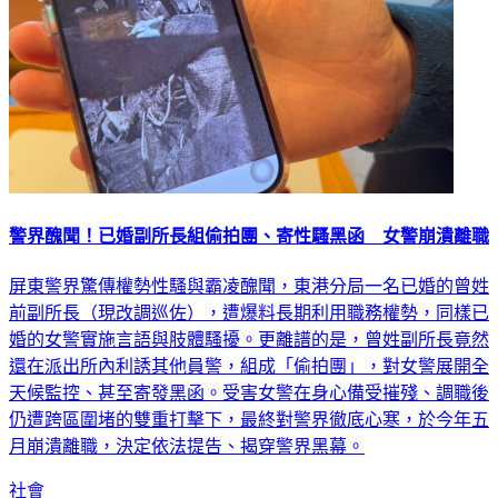
警界醜聞！已婚副所長組偷拍團、寄性騷黑函 女警崩潰離職
屏東警界驚傳權勢性騷與霸凌醜聞，東港分局一名已婚的曾姓
前副所長（現改調巡佐），遭爆料長期利用職務權勢，同樣已
婚的女警實施言語與肢體騷擾。更離譜的是，曾姓副所長竟然
還在派出所內利誘其他員警，組成「偷拍團」，對女警展開全
天候監控、甚至寄發黑函。受害女警在身心備受摧殘、調職後
仍遭跨區圍堵的雙重打擊下，最終對警界徹底心寒，於今年五
月崩潰離職，決定依法提告、揭穿警界黑幕。
社會