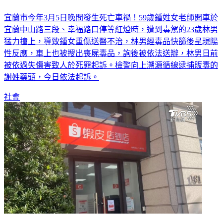
宜蘭市今年3月5日晚間發生死亡車禍！59歲鍾姓女老師開車於
宜蘭中山路三段、幸福路口停等紅燈時，遭到毒駕的23歲林男
猛力撞上，導致鍾女重傷送醫不治，林男經毒品快篩後呈現陽
性反應，車上也被搜出喪屍毒品，詢後被依法送辦，林男日前
被依過失傷害致人於死罪起訴。檢警向上溯源循線逮捕販毒的
謝姓藥頭，今日依法起訴。
社會
連偷蝦皮智取店零錢箱 桃園賊襲警遭開槍「擊中腳掌」