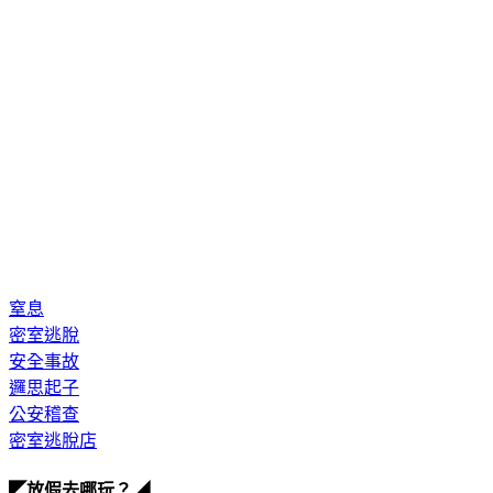
窒息
密室逃脫
安全事故
邏思起子
公安稽查
密室逃脫店
◤放假去哪玩？◢