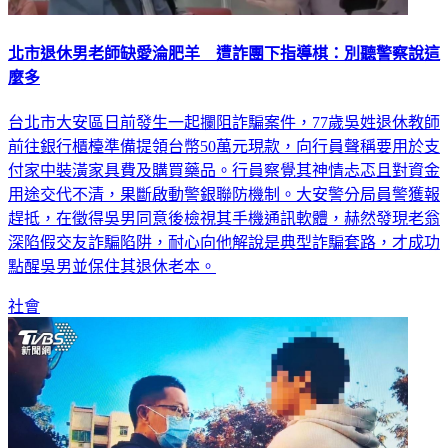
北市退休男老師缺愛淪肥羊 遭詐團下指導棋：別聽警察說這
麼多
台北市大安區日前發生一起攔阻詐騙案件，77歲吳姓退休教師
前往銀行櫃檯準備提領台幣50萬元現款，向行員聲稱要用於支
付家中裝潢家具費及購買藥品。行員察覺其神情忐忑且對資金
用途交代不清，果斷啟動警銀聯防機制。大安警分局員警獲報
趕抵，在徵得吳男同意後檢視其手機通訊軟體，赫然發現老翁
深陷假交友詐騙陷阱，耐心向他解說是典型詐騙套路，才成功
點醒吳男並保住其退休老本。
社會