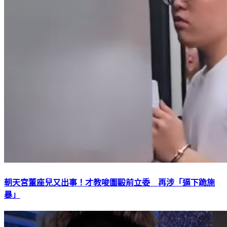
朝天宮董座兒又出事！才教唆圍毆前立委 再涉「逼下跪施
暴」