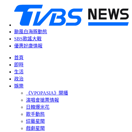
颱風白海豚動態
SBS歌謠大戰
優惠好康情報
首頁
即時
生活
政治
娛樂
《VPOPASIA》開播
演唱會搶票情報
日韓爆米花
歌手動態
綜藝星聞
戲劇星聞