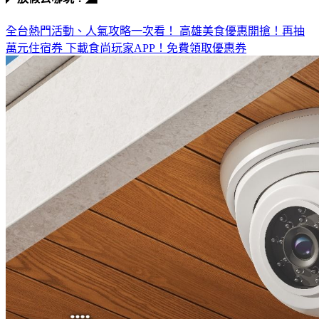
全台熱門活動、人氣攻略一次看！
高雄美食優惠開搶！再抽
萬元住宿券
下載食尚玩家APP！免費領取優惠券