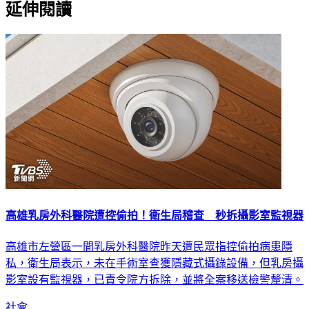
高雄乳房外科醫院遭控偷拍！衛生局稽查 秒拆攝影室監視器
高雄市左營區一間乳房外科醫院昨天遭民眾指控偷拍病患隱
私，衛生局表示，未在手術室查獲隱藏式攝錄設備，但乳房攝
影室設有監視器，已責令院方拆除，並將全案移送檢警釐清。
社會