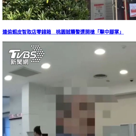
連偷蝦皮智取店零錢箱 桃園賊襲警遭開槍「擊中腳掌」