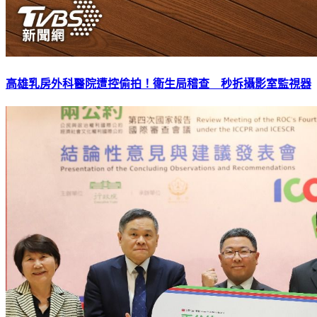
高雄乳房外科醫院遭控偷拍！衛生局稽查 秒拆攝影室監視器