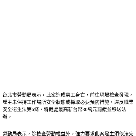
台北市勞動局表示，此案造成勞工身亡，前往現場檢查發現，
雇主未保持工作場所安全狀態或採取必要預防措施，違反職業
安全衛生法第6條，將裁處最高新台幣30萬元罰鍰並移送法
辦。
勞動局表示，除檢查勞動權益外，強力要求此案雇主須依法完
成職災補償責任，包含依勞動基準法規定給付5個月平均工資