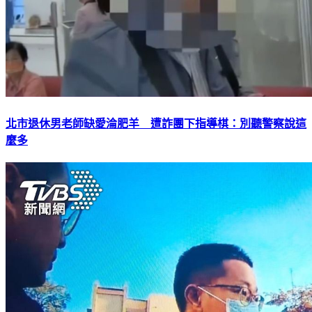
北市退休男老師缺愛淪肥羊 遭詐團下指導棋：別聽警察說這
麼多