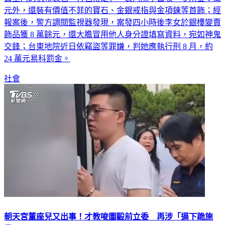
報案後，警方調閱監視器發現，案發四小時後李女於銀樓變賣
飾品獲 8 萬餘元，還大膽冒用他人身分證填寫資料，宛如神鬼
交鋒；台東地院近日依竊盜等罪嫌，判她應執行刑 8 月，約
24 萬元易科罰金。
社會
朝天宮董座兒又出事！才教唆圍毆前立委 再涉「逼下跪施
暴」