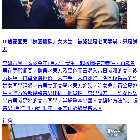
18歲蒙面男「校園追砍」女大生 被認出是老同學辯：只是試
刀
高雄市鳳山區於今年1月27日發生一起校園持刀案件，18歲曾
男在寒假期間，攜帶水果刀及黑色面罩潛入昔日就讀的高中後
方球場，打算隨機挑選一人下手，未料剛好一名回校探視的許
姓女同學經過，曾男立即高舉水果刀追砍，許女急奔百公尺逃
生。警方獲報後將曾男逮捕，他辯稱「只是試刀」，許女也認
出曾男就是她的高中同學，當場驚叫出聲。高雄地方法院判處
曾男4月徒刑，緩刑3年，並禁止騷擾受害人。
社會