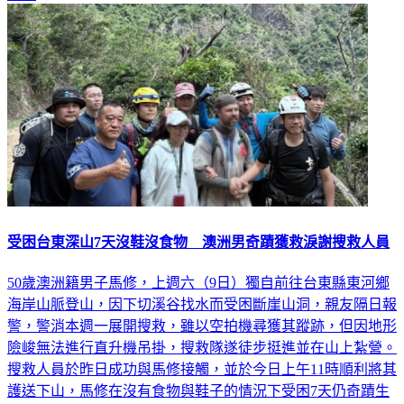
受困台東深山7天沒鞋沒食物 澳洲男奇蹟獲救淚謝搜救人員
50歲澳洲籍男子馬修，上週六（9日）獨自前往台東縣東河鄉
海岸山脈登山，因下切溪谷找水而受困斷崖山洞，親友隔日報
警，警消本週一展開搜救，雖以空拍機尋獲其蹤跡，但因地形
險峻無法進行直升機吊掛，搜救隊遂徒步挺進並在山上紮營。
搜救人員於昨日成功與馬修接觸，並於今日上午11時順利將其
護送下山，馬修在沒有食物與鞋子的情況下受困7天仍奇蹟生
還，下山後情緒激動，不斷感謝搜救人員。