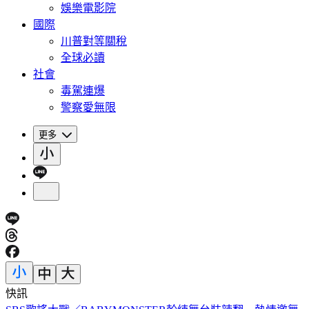
娛樂電影院
國際
川普對等關稅
全球必讀
社會
毒駕連爆
警察愛無限
更多
快訊