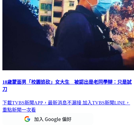
18歲蒙面男「校園追砍」女大生 被認出是老同學辯：只是試
刀
下載TVBS新聞APP，最新消息不漏接
加入TVBS新聞LINE，
重點新聞一次看
延伸閱讀