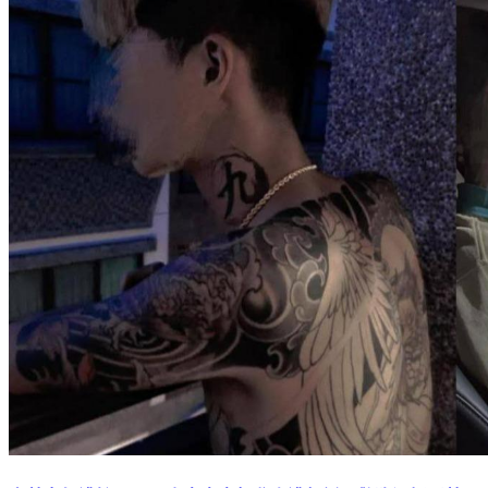
宜蘭女師遭撞死！23歲毒蟲毒駕肇事遭起訴 警溯源抓到藥頭