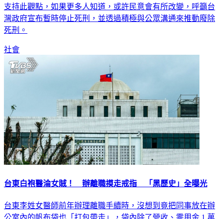
灣政府宣布暫時停止死刑，並透過積極與公眾溝通來推動廢除
死刑。
社會
台東白袍醫淪女賊！ 辦離職摸走戒指 「黑歷史」全曝光
台東李姓女醫師前年辦理離職手續時，沒想到竟把同事放在辦
公室內的帆布袋也「打包帶走」，袋內除了營收、零用金 1 萬
元外，還裝有價值不菲的寶石、金銀戒指與金項鍊等首飾；經