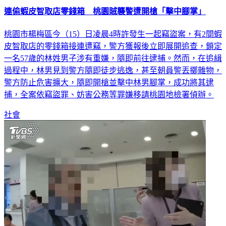
桃園市楊梅區今（15）日凌晨4時許發生一起竊盜案，有2間蝦
皮智取店的零錢箱接連遭竊，警方獲報後立即展開追查，鎖定
一名57歲的林姓男子涉有重嫌，隨即前往逮捕。然而，在追緝
過程中，林男見到警方隨即徒步逃逸，甚至朝員警丟擲雜物，
警方防止危害擴大，隨即開槍並擊中林男腳掌，成功將其逮
捕，全案依竊盜罪、妨害公務等罪嫌移請桃園地檢署偵辦。
社會