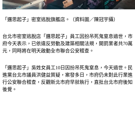
「邏思起子」密室逃脫旗艦店。（資料圖／陳冠宇攝）
台北市密室逃脫店「邏思起子」員工因扮吊死鬼窒息過世，市
府今天表示，已依違反勞動及建築相關法規，開罰業者共70萬
元，同時將在明天啟動全市聯合公安稽查。
「邏思起子」吳姓女員工10日因扮吊死鬼窒息，今天過世。民
進黨台北市議員洪健益質疑，案發多日，市府仍未對此行業進
行公安聯合稽查，反觀新北市府早就執行，直批台北市府後知
後覺。