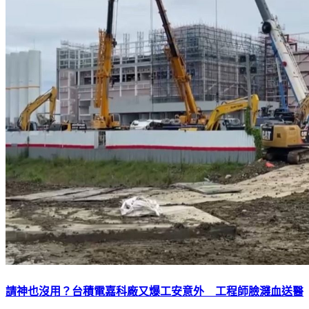
請神也沒用？台積電嘉科廠又爆工安意外 工程師臉濺血送醫