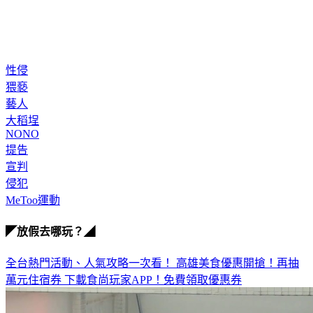
性侵
猥褻
藝人
大稻埕
NONO
提告
宣判
侵犯
MeToo運動
◤放假去哪玩？◢
全台熱門活動、人氣攻略一次看！
高雄美食優惠開搶！再抽
萬元住宿券
下載食尚玩家APP！免費領取優惠券