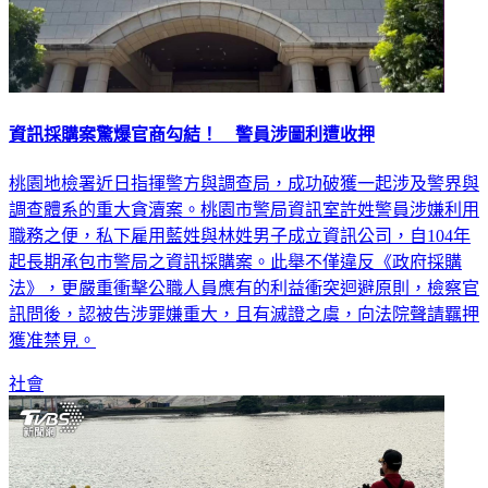
資訊採購案驚爆官商勾結！ 警員涉圖利遭收押
桃園地檢署近日指揮警方與調查局，成功破獲一起涉及警界與
調查體系的重大貪瀆案。桃園市警局資訊室許姓警員涉嫌利用
職務之便，私下雇用藍姓與林姓男子成立資訊公司，自104年
起長期承包市警局之資訊採購案。此舉不僅違反《政府採購
法》，更嚴重衝擊公職人員應有的利益衝突迴避原則，檢察官
訊問後，認被告涉罪嫌重大，且有滅證之虞，向法院聲請羈押
獲准禁見。
社會