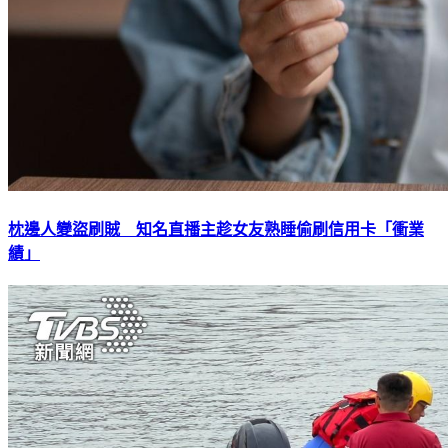
枕邊人變盜刷賊 知名直播主趁女友熟睡偷刷信用卡「衝業
績」