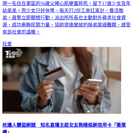
日前台中第三警分局立德派出所員警處理一起死亡案件時，發
現一名住在東區的56歲父親心肌梗塞猝死，留下17歲少女及年
幼弟弟。而少女只好休學，每天打2份工來扛家計，養活胞
弟。員警立即關懷行動，派出所所長也主動對外尋求社會資
源，成功串聯民間力量，協助突逢變故的姊弟度過難關，感受
來自社會的溫暖。
社會
枕邊人變盜刷賊 知名直播主趁女友熟睡偷刷信用卡「衝業