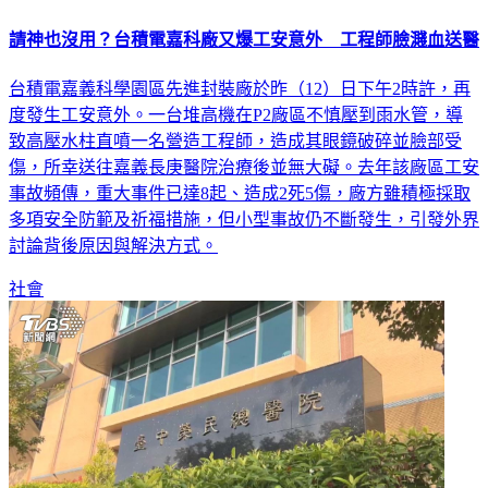
請神也沒用？台積電嘉科廠又爆工安意外 工程師臉濺血送醫
台積電嘉義科學園區先進封裝廠於昨（12）日下午2時許，再
度發生工安意外。一台堆高機在P2廠區不慎壓到雨水管，導
致高壓水柱直噴一名營造工程師，造成其眼鏡破碎並臉部受
傷，所幸送往嘉義長庚醫院治療後並無大礙。去年該廠區工安
事故頻傳，重大事件已達8起、造成2死5傷，廠方雖積極採取
多項安全防範及祈福措施，但小型事故仍不斷發生，引發外界
討論背後原因與解決方式。
社會