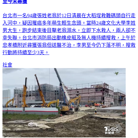
文大男大生「晨運後跳水救翁」！友人急丟救生圈 20秒滅頂
至今未尋獲
台北市一名94歲張姓老翁於12日清晨在大稻埕救難碼頭自行走
入河中，疑因罹癌多年萌生輕生念頭。當時24歲文化大學李姓
男大生，跑步結束後目擊老翁溺水，立即下水救人，兩人卻不
幸失聯。台北市消防局出動橡皮艇及無人機持續搜救，上午於
忠孝橋附近尋獲張翁但送醫不治，李男至今仍下落不明，搜救
行動將持續至少3天。
社會