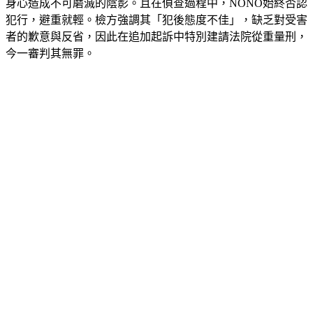
人物，卻利用職場與社交機會對多名女子伸出魔爪，對被害人
身心造成不可磨滅的陰影。且在偵查過程中，NONO始終否認
犯行，避重就輕。檢方強調其「犯後態度不佳」，缺乏對受害
者的歉意與反省，因此在追加起訴中特別建請法院從重量刑，
今一審判其無罪。