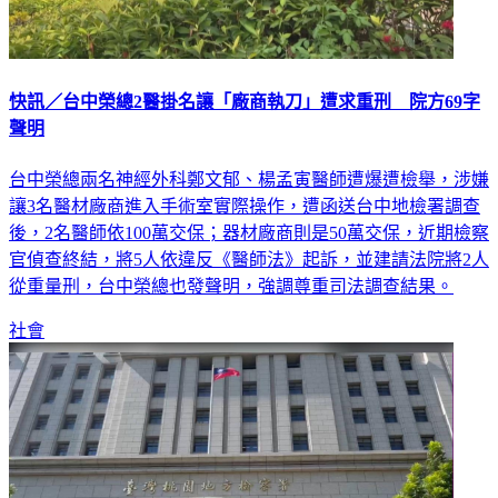
快訊／台中榮總2醫掛名讓「廠商執刀」遭求重刑 院方69字
聲明
台中榮總兩名神經外科鄭文郁、楊孟寅醫師遭爆遭檢舉，涉嫌
讓3名醫材廠商進入手術室實際操作，遭函送台中地檢署調查
後，2名醫師依100萬交保；器材廠商則是50萬交保，近期檢察
官偵查終結，將5人依違反《醫師法》起訴，並建請法院將2人
從重量刑，台中榮總也發聲明，強調尊重司法調查結果。
社會