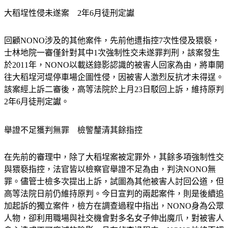
大稻埕性侵未遂案　2年6月徒刑定讞
回顧NONO涉及的其他案件，先前他遭指控7次性侵及猥褻，
士林地院一審僅針對其中1次強制性交未遂罪判刑，該案發生
於2011年，NONO以載送錄影認識的被害人回家為由，將車開
往大稻埕河堤停車場企圖性侵，因被害人激烈反抗才未得逞。
該案經上訴二審後，高等法院於上月23日駁回上訴，維持原判
2年6月徒刑定讞。
舉證不足獲判無罪　檢警釐清其餘指控
在先前的審理中，除了大稻埕案被定罪外，其餘多項強制性交
與猥褻指控，法官皆以檢察官舉證不足為由，判決NONO無
罪。儘管士檢多次提出上訴，試圖為其他被害人討回公道，但
高等法院日前仍維持原判。今日宣判的兩起案件，則是後續追
加起訴的獨立案件，檢方在調查過程中指出，NONO身為公眾