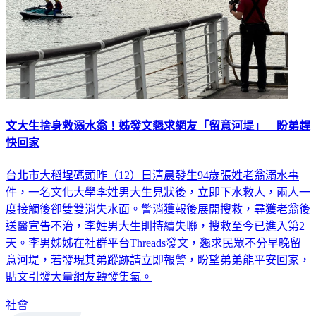
文大生捨身救溺水翁！姊發文懇求網友「留意河堤」 盼弟趕
快回家
台北市大稻埕碼頭昨（12）日清晨發生94歲張姓老翁溺水事
件，一名文化大學李姓男大生見狀後，立即下水救人，兩人一
度接觸後卻雙雙消失水面。警消獲報後展開搜救，尋獲老翁後
送醫宣告不治，李姓男大生則持續失聯，搜救至今已進入第2
天。李男姊姊在社群平台Threads發文，懇求民眾不分早晚留
意河堤，若發現其弟蹤跡請立即報警，盼望弟弟能平安回家，
貼文引發大量網友轉發集氣。