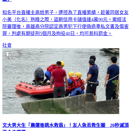
績」
知名平台直播主高姓男子，遭控為了直播業績，趁著同居女友
小美（化名）熟睡之際，盜刷信用卡儲值達4萬90元。案經法
院審理後，高雄高分院認定高男犯下行使偽造準私文書及傷害
罪，判處有期徒刑5個月及拘役40日，均可易科罰金。
社會