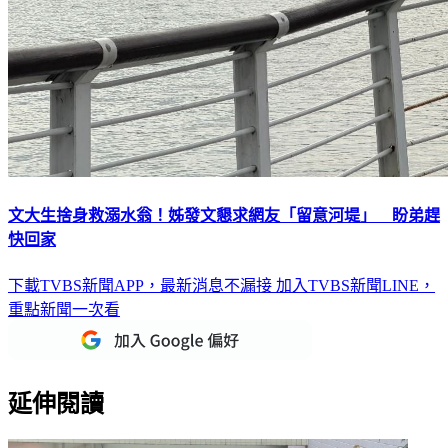
文大生捨身救溺水翁！姊發文懇求網友「留意河堤」 盼弟趕
快回家
下載TVBS新聞APP，最新消息不漏接
加入TVBS新聞LINE，
重點新聞一次看
延伸閱讀