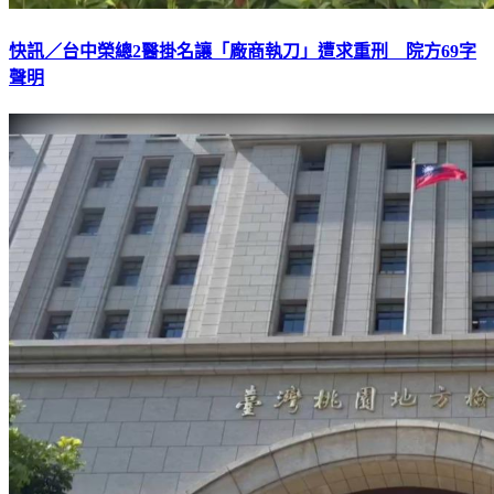
快訊／台中榮總2醫掛名讓「廠商執刀」遭求重刑 院方69字
聲明