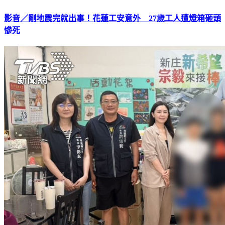
影音／剛地震完就出事！花蓮工安意外 27歲工人遭燈箱砸頭
慘死