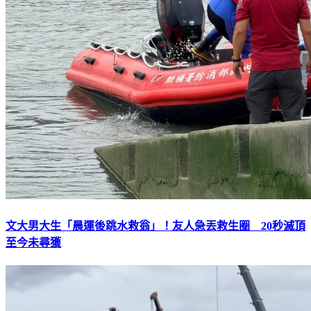
文大男大生「晨運後跳水救翁」！友人急丟救生圈 20秒滅頂
至今未尋獲