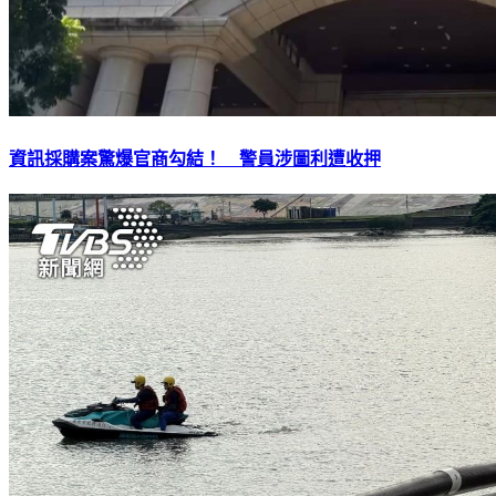
資訊採購案驚爆官商勾結！ 警員涉圖利遭收押