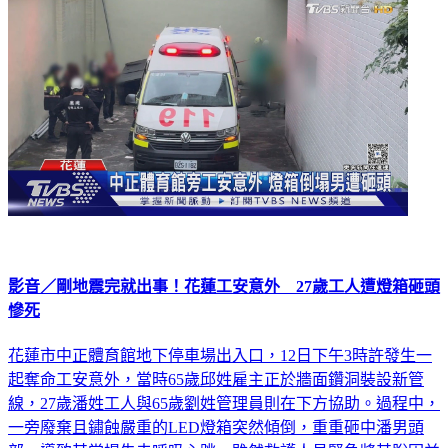
影音／剛地震完就出事！花蓮工安意外 27歲工人遭燈箱砸頭
慘死
花蓮市中正體育館地下停車場出入口，12日下午3時許發生一
起奪命工安意外，當時65歲邱姓雇主正於牆面鑽洞裝設新管
線，27歲潘姓工人與65歲劉姓管理員則在下方協助。過程中，