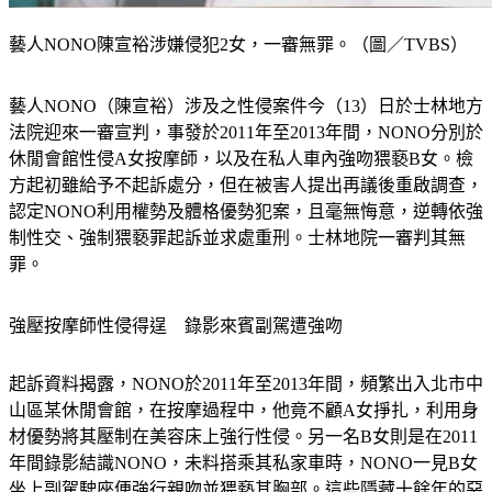
藝人NONO陳宣裕涉嫌侵犯2女，一審無罪。（圖／TVBS）
藝人NONO（陳宣裕）涉及之性侵案件今（13）日於士林地方
法院迎來一審宣判，事發於2011年至2013年間，NONO分別於
休閒會館性侵A女按摩師，以及在私人車內強吻猥褻B女。檢
方起初雖給予不起訴處分，但在被害人提出再議後重啟調查，
認定NONO利用權勢及體格優勢犯案，且毫無悔意，逆轉依強
制性交、強制猥褻罪起訴並求處重刑。士林地院一審判其無
罪。
強壓按摩師性侵得逞　錄影來賓副駕遭強吻
起訴資料揭露，NONO於2011年至2013年間，頻繁出入北市中
山區某休閒會館，在按摩過程中，他竟不顧A女掙扎，利用身
材優勢將其壓制在美容床上強行性侵。另一名B女則是在2011
年間錄影結識NONO，未料搭乘其私家車時，NONO一見B女