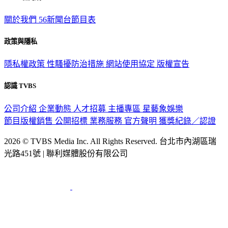
TVBS新聞網
關於我們
56新聞台節目表
政策與隱私
隱私權政策
性騷擾防治措施
網站使用協定
版權宣告
認識 TVBS
公司介紹
企業動態
人才招募
主播專區
星藝象娛樂
節目版權銷售
公開招標
業務服務
官方聲明
獲獎紀錄／認證
2026 © TVBS Media Inc. All Rights Reserved. 台北市內湖區瑞
光路451號 | 聯利媒體股份有限公司