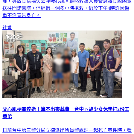
一旁廢棄且鏽蝕嚴重的LED燈箱突然傾倒，重重砸中潘男頭
部，導致其當場失去呼吸心跳。雖然救護人員緊急將其脫困並
送往門諾醫院，但經過一個多小時搶救，仍於下午4時許因傷
重不治宣告身亡。
社會
父心肌梗塞猝逝！籌不出喪葬費 台中17歲少女休學打2份工
養弟