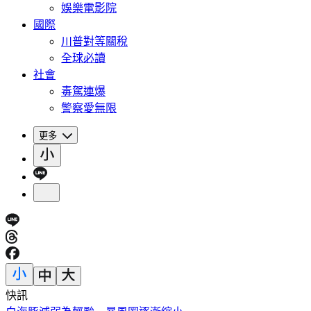
娛樂電影院
國際
川普對等關稅
全球必讀
社會
毒駕連爆
警察愛無限
更多
快訊