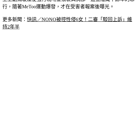
坐上副駕駛座便強行親吻並猥褻其胸部。這些隱藏十餘年的惡
行，隨著MeToo運動爆發，才在受害者報案後曝光。
更多新聞：
快訊／NONO被控性侵6女！二審「駁回上訴」維
持2年半