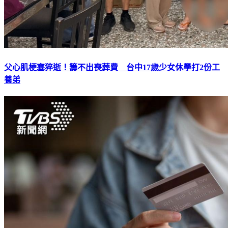
父心肌梗塞猝逝！籌不出喪葬費 台中17歲少女休學打2份工
養弟