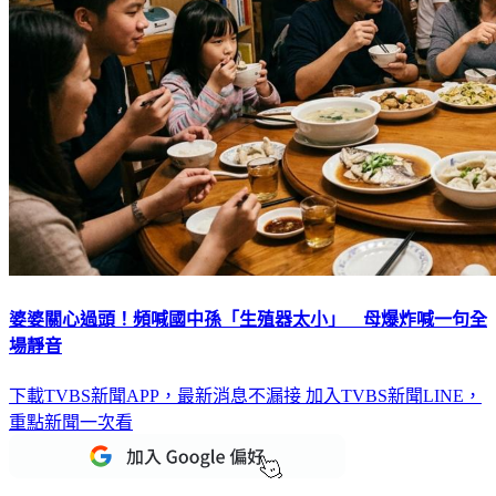
婆婆關心過頭！頻喊國中孫「生殖器太小」 母爆炸喊一句全
場靜音
下載TVBS新聞APP，最新消息不漏接
加入TVBS新聞LINE，
重點新聞一次看