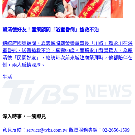
賴清德好友！國策顧問「浴室昏倒」搶救不治
總統府國策顧問、嘉義城隍廟榮譽董事長「川叔」賴永川在浴
室昏迷，送醫搶救不治，享壽90歲。而賴永川背景驚人，為賴
清德「民間好友」，總統每次前來城隍廟祭拜時，他都陪伴在
側，兩人感情深厚。
生活
深入時事，一觸即見