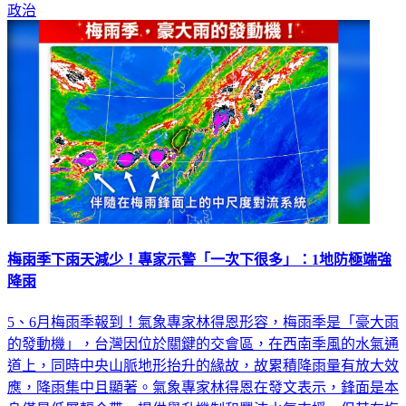
政治
梅雨季下雨天減少！專家示警「一次下很多」：1地防極端強
降雨
5、6月梅雨季報到！氣象專家林得恩形容，梅雨季是「豪大雨
的發動機」，台灣因位於關鍵的交會區，在西南季風的水氣通
道上，同時中央山脈地形抬升的緣故，故累積降雨量有放大效