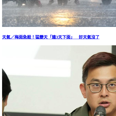
天氣／梅雨急殺！猛變天「連3天下雨」 好天氣沒了