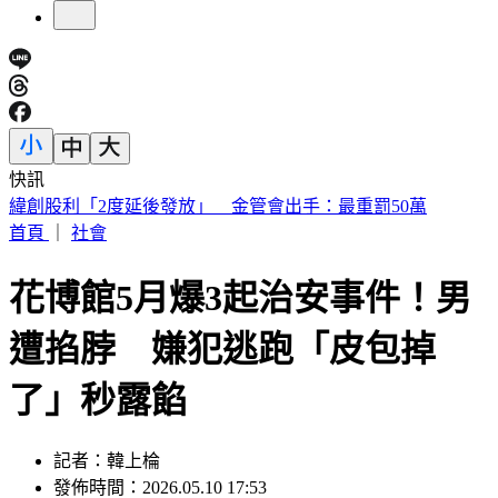
快訊
傅子純「穿病人服回家」生前暖舉惹鼻酸 愛妻心碎：我想你
了
首頁
｜
社會
花博館5月爆3起治安事件！男
遭掐脖 嫌犯逃跑「皮包掉
了」秒露餡
記者：韓上棆