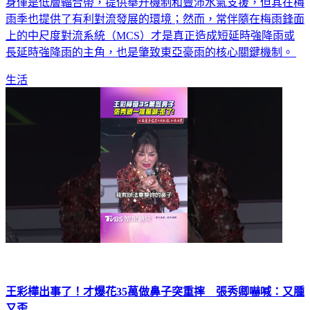
應，降雨集中且顯著。氣象專家林得恩在發文表示，鋒面是本
身僅是低層輻合帶，提供舉升機制和豐沛水氣支援，但其在梅
雨季也提供了有利對流發展的環境；然而，常伴隨在梅雨鋒面
上的中尺度對流系統（MCS）才是真正造成短延時強降雨或
長延時強降雨的主角，也是肇致東亞豪雨的核心關鍵機制。
生活
王彩樺出事了！才爆花35萬做鼻子突重摔 張秀卿嚇喊：又腫