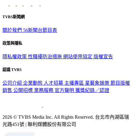
意見反映：service@tvbs.com.tw
觀眾服務專線：02-2656-1599
TVBS新聞網
關於我們
56新聞台節目表
政策與隱私
隱私權政策
性騷擾防治措施
網站使用協定
版權宣告
認識 TVBS
公司介紹
企業動態
人才招募
主播專區
星藝象娛樂
節目版權
銷售
公開招標
業務服務
官方聲明
獲獎紀錄／認證
2026 © TVBS Media Inc. All Rights Reserved. 台北市內湖區瑞
光路451號 | 聯利媒體股份有限公司