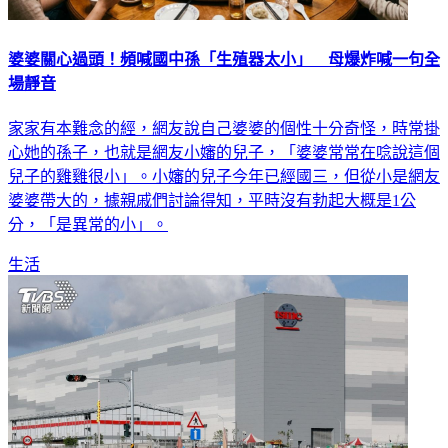
婆婆關心過頭！頻喊國中孫「生殖器太小」 母爆炸喊一句全
場靜音
家家有本難念的經，網友說自己婆婆的個性十分奇怪，時常掛
心她的孫子，也就是網友小嬸的兒子，「婆婆常常在唸說這個
兒子的雞雞很小」。小嬸的兒子今年已經國三，但從小是網友
婆婆帶大的，據親戚們討論得知，平時沒有勃起大概是1公
分，「是異常的小」。
生活