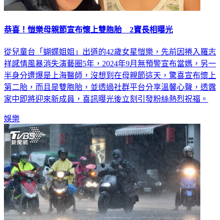
恭喜！愷樂母親節宣布懷上雙胞胎 2寶長相曝光
從兒童台「蝴蝶姐姐」出道的42歲女星愷樂，先前因捲入羅志
祥感情風暴消失演藝圈5年，2024年9月無預警宣布當媽，另一
半身分遭爆是上海醫師，沒想到在母親節這天，驚喜宣布懷上
第二胎，而且是雙胞胎，並透過社群平台分享溫馨心聲，透露
家中即將迎來新成員，喜訊曝光後立刻引發粉絲熱烈祝福。
娛樂