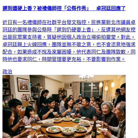
遲到還硬上香？被禮儀師控「公祭作秀」 卓冠廷回應了
近日有一名禮儀師在社群平台發文指控，民進黨新北市議員卓
冠廷的團隊參與公祭時「遲到仍硬要上香」，反遭其他網友挖
出是民眾黨支持者，質疑他因個人政治立場偷拍靈堂。對此，
卓冠廷親上火線回應，團隊並無不敬之意，也不會恣意地強求
配合，如果造成不悅及家屬困擾，他代表同仁及團隊致歉，同
時他也要求同仁，時間管理要更充裕，不要影響到作業。
政治