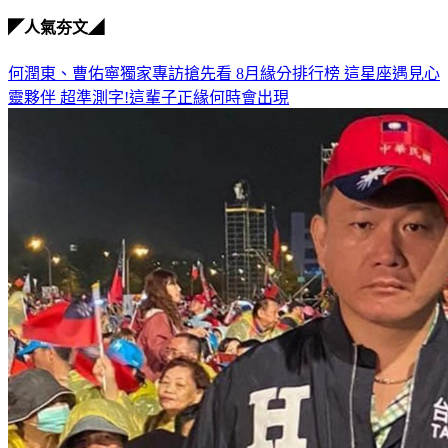
外國籍女子
◤人氣夯文◢
何潤東、曹佑寧獨家專訪搶先看
8月緣分排行榜 這星座遇見心
靈夥伴
超準測字!這輩子正緣何時會出現