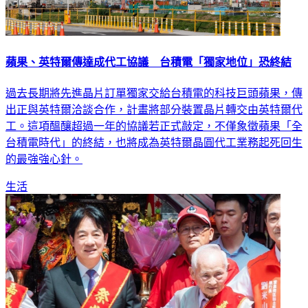
蘋果、英特爾傳達成代工協議 台積電「獨家地位」恐終結
過去長期將先進晶片訂單獨家交給台積電的科技巨頭蘋果，傳
出正與英特爾洽談合作，計畫將部分裝置晶片轉交由英特爾代
工。這項醞釀超過一年的協議若正式敲定，不僅象徵蘋果「全
台積電時代」的終結，也將成為英特爾晶圓代工業務起死回生
的最強強心針。
生活