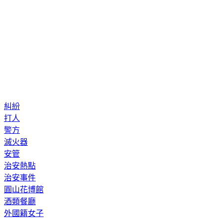
糾紛
打人
警方
滅火器
安管
治安熱點
治安事件
圓山花博館
酒類餐廳