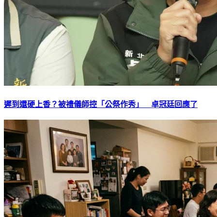
遲到還硬上香？被禮儀師控「公祭作秀」 卓冠廷回應了