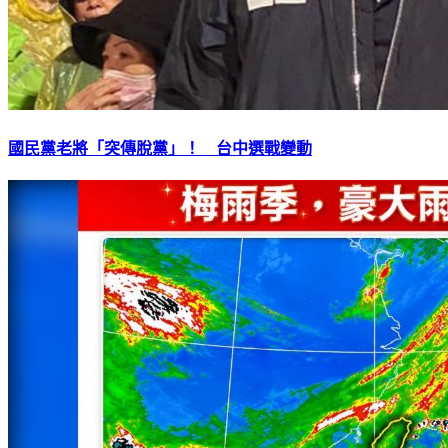
國民黨老將「突傳脫黨」！ 台中選戰變動