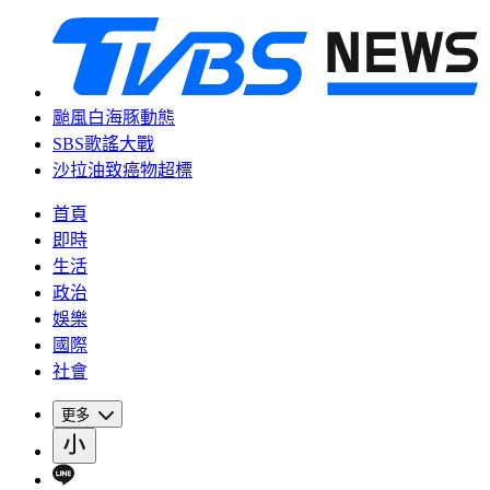
颱風白海豚動態
SBS歌謠大戰
沙拉油致癌物超標
首頁
即時
生活
政治
娛樂
國際
社會
更多