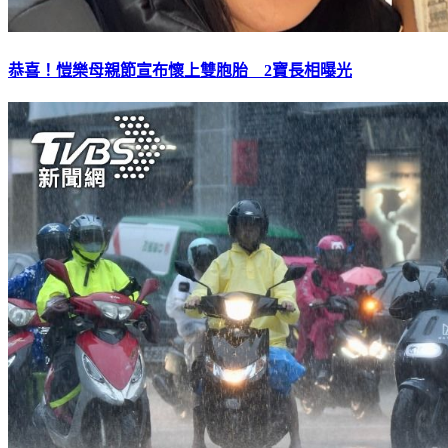
恭喜！愷樂母親節宣布懷上雙胞胎 2寶長相曝光