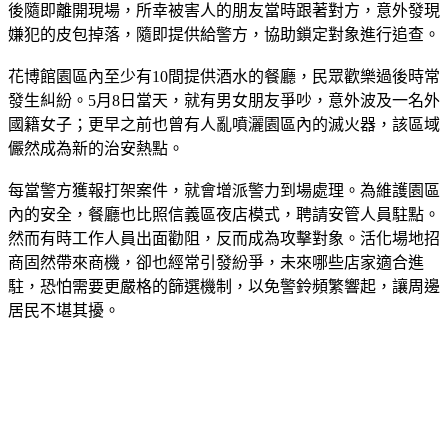
害人推測可能是因為撞到對方所致。由於嫌犯掐傷被害人脖子
後隨即離開現場，所幸被害人的朋友當時跟著對方，意外發現
嫌犯的皮包掉落，隨即提供給警方，協助鎖定對象進行追查。
花博館園區內至少有10間提供酒水的餐廳，民眾歡樂過後時常
發生糾紛。5月8日當天，就有男女朋友爭吵，意外波及一名外
國籍女子；更早之前也曾有人亂噴灑園區內的滅火器，該區域
儼然成為新的治安熱點。
每當警方獲報打架案件，就會增派警力到場處理。為維護園區
內的安全，餐廳也比照信義區夜店模式，聘請安管人員駐點。
然而有時工作人員出面勸阻，反而成為攻擊對象。活化場地招
商固然帶來商機，卻也經常引發紛爭，未來哪些店家適合進
駐，恐怕需要更嚴格的篩選機制，以免警鈴頻繁響起，讓周邊
居民不堪其擾。