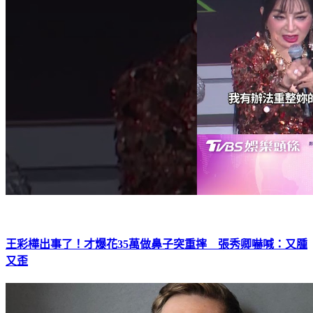
王彩樺出事了！才爆花35萬做鼻子突重摔 張秀卿嚇喊：又腫
又歪