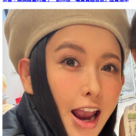
恭喜！賴佩霞當阿嬤了 謝沛恩「曬寶寶超音波」證實懷孕