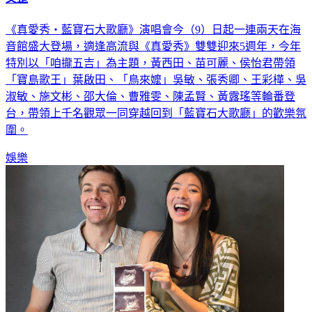
又歪
《真愛秀・藍寶石大歌廳》演唱會今（9）日起一連兩天在海
音館盛大登場，適逢高流與《真愛秀》雙雙迎來5週年，今年
特別以「咱攏五吉」為主題，黃西田、苗可麗、侯怡君帶領
「寶島歌王」葉啟田、「鳥來嬤」吳敏、張秀卿、王彩樺、吳
淑敏、施文彬、邵大倫、曹雅雯、陳孟賢、黃露瑤等輪番登
台，帶領上千名觀眾一同穿越回到「藍寶石大歌廳」的歡樂氛
圍。
娛樂