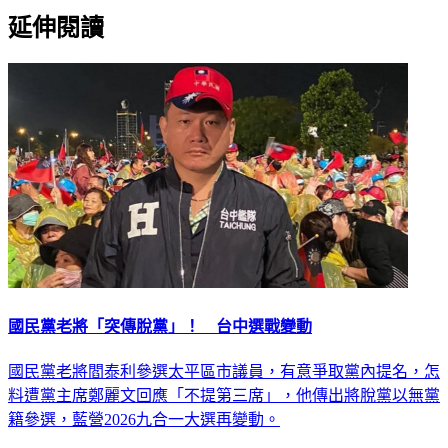
延伸閱讀
國民黨老將「突傳脫黨」！ 台中選戰變動
國民黨老將閻泰利參選太平區市議員，有意爭取黨內提名，怎
料遭黨主席鄭麗文回應「不提第三席」，他傳出將脫黨以無黨
籍參選，藍營2026九合一大選再變動。