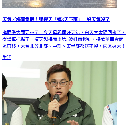
天氣／梅雨急殺！猛變天「連3天下雨」 好天氣沒了
梅雨季大雨要來了！今天母親節好天氣，白天大太陽回來了，
得謹慎把握了，這天起梅雨季第3波鋒面報到，接著華南雲雨
區東移，大台北等北部、中部、東半部都逃不掉，雨區擴大！
生活