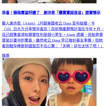
恭喜！賴佩霞當阿嬤了 謝沛恩「曬寶寶超音波」證實懷孕
藝人謝沛恩（Aggie）2月跟美國老公 Dana 宣布結婚，今
（10）日大方分享懷孕喜訊！目前預產期預計落在今年十月，
且已經驚喜得知寶寶性別是個小男生。Aggie 透露，這胎男寶
寶是計畫中的驚喜，雖然老公 Dana 早已做好萬全準備，但她
看到驗孕棒那刻還是忍不住心驚：「天啊，這也太快了吧！」
娛樂