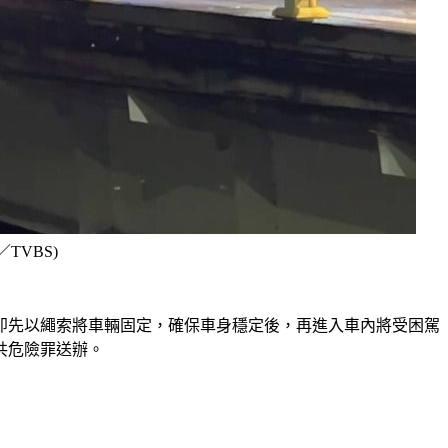
VBS)
即先以繩索將車輛固定，確保車身穩定後，再進入車內將受困駕
共危險罪送辦。