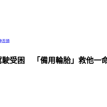
這次病毒很毒
駕駛受困 「備用輪胎」救他一