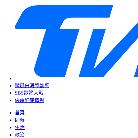
颱風白海豚動態
SBS歌謠大戰
優惠好康情報
首頁
即時
生活
政治