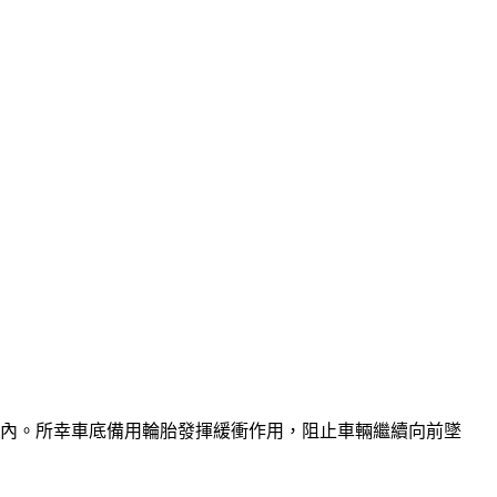
車內。所幸車底備用輪胎發揮緩衝作用，阻止車輛繼續向前墜