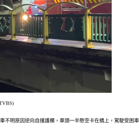
BS)
貨車不明原因逆向自撞護欄，車頭一半懸空卡在橋上，駕駛受困