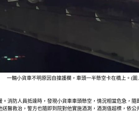
一輛小貨車不明原因自撞護欄，車頭一半懸空卡在橋上。(圖／T
援。消防人員抵達時，發現小貨車車頭懸空，情況相當危急，隨
他送醫救治，警方也隨即到院對他實施酒測，酒測值超標，依公