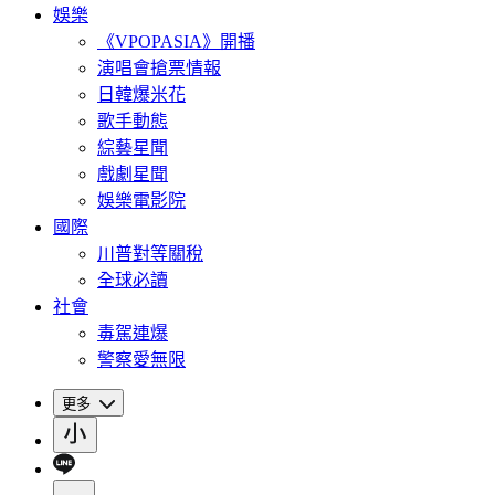
娛樂
《VPOPASIA》開播
演唱會搶票情報
日韓爆米花
歌手動態
綜藝星聞
戲劇星聞
娛樂電影院
國際
川普對等關稅
全球必讀
社會
毒駕連爆
警察愛無限
更多