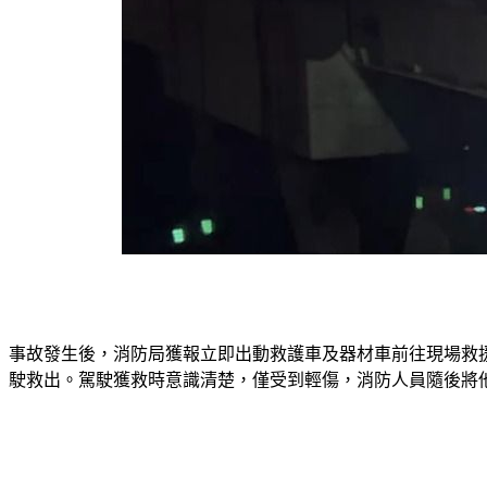
事故發生後，消防局獲報立即出動救護車及器材車前往現場救
駛救出。駕駛獲救時意識清楚，僅受到輕傷，消防人員隨後將