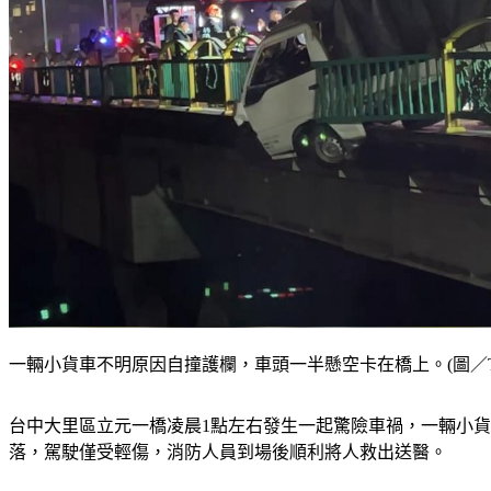
一輛小貨車不明原因自撞護欄，車頭一半懸空卡在橋上。(圖／TV
台中大里區立元一橋凌晨1點左右發生一起驚險車禍，一輛小
落，駕駛僅受輕傷，消防人員到場後順利將人救出送醫。