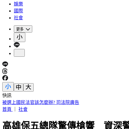
娛樂
國際
社會
更多
快訊
被選上國民法官該怎麼辦? 司法院廣告
首頁
｜
社會
高雄保五總隊驚傳槍響 資深