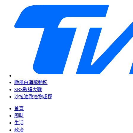
颱風白海豚動態
SBS歌謠大戰
沙拉油致癌物超標
首頁
即時
生活
政治