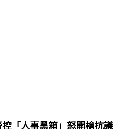
警控「人事黑箱」怒開槍抗議