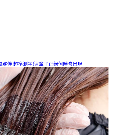
靈夥伴
超準測字!這輩子正緣何時會出現