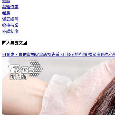
營區
黑箱作業
老鳥
保五總隊
鳴槍抗議
外調制度
◤人氣夯文◢
何潤東、曹佑寧獨家專訪搶先看
8月緣分排行榜 這星座遇見心