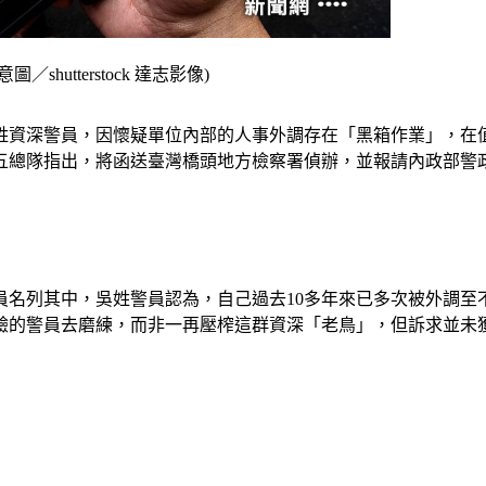
tterstock 達志影像)
吳姓資深警員，因懷疑單位內部的人事外調存在「黑箱作業」，
五總隊指出，將函送臺灣橋頭地方檢察署偵辦，並報請內政部警
員名列其中，吳姓警員認為，自己過去10多年來已多次被外調至
驗的警員去磨練，而非一再壓榨這群資深「老鳥」，但訴求並未