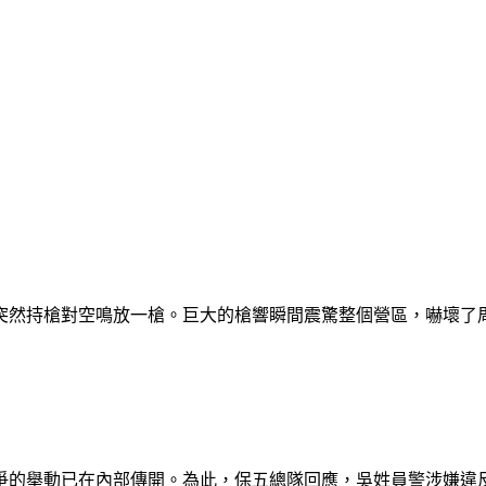
下突然持槍對空鳴放一槍。巨大的槍響瞬間震驚整個營區，嚇壞
的舉動已在內部傳開。為此，保五總隊回應，吳姓員警涉嫌違反刑