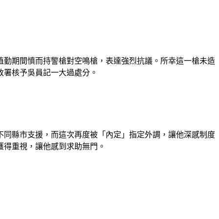
在值勤期間憤而持警槍對空鳴槍，表達強烈抗議。所幸這一槍未造
政署核予吳員記一大過處分。
不同縣市支援，而這次再度被「內定」指定外調，讓他深感制度
獲得重視，讓他感到求助無門。