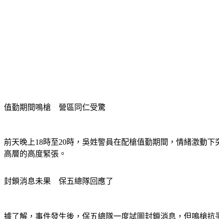
值勤期間鳴槍　營區同仁受驚 
前天晚上18時至20時，吳姓警員在配槍值勤期間，情緒激動
高層的高度緊張。
封鎖消息未果　保五總隊回應了
據了解，事件發生後，保五總隊一度試圖封鎖消息，但鳴槍抗爭