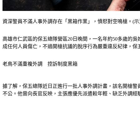
資深警員不滿人事外調存在「黑箱作業」，憤怒對空鳴槍。(示意圖／shu
高雄市仁武區的保五總隊營區20日晚間，一名年約50多歲的
成任何人員傷亡，不過開槍抗議的脫序行為嚴重違反紀律，保
老鳥不滿重複外調　控訴制度黑箱 
據了解，保五總隊近日正進行一批人事外調計畫，該名開槍警
不公。他曾向長官反映，主張應優先派遣較年輕、缺乏外調經