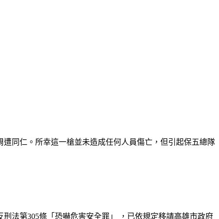
了周遭同仁。所幸這一槍並未造成任何人員傷亡，但引起保五總隊
法第305條「恐嚇危害安全罪」 ，已依規定移請高雄市政府