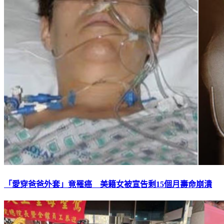
「愛穿爸爸外套」竟罹癌 美籍女被宣告剩15個月壽命崩潰