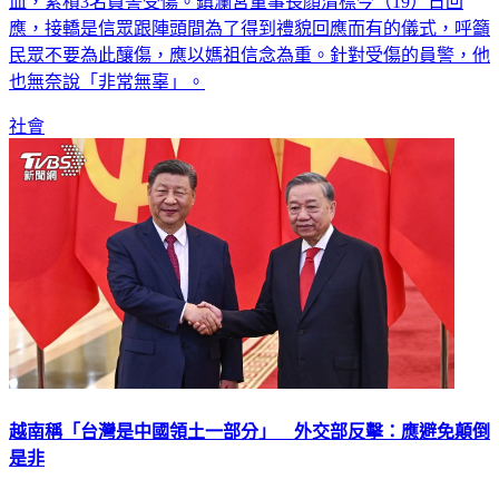
應，接轎是信眾跟陣頭間為了得到禮貌回應而有的儀式，呼籲
民眾不要為此釀傷，應以媽祖信念為重。針對受傷的員警，他
也無奈說「非常無辜」。
社會
越南稱「台灣是中國領土一部分」 外交部反擊：應避免顛倒
是非
中國國家主席習近平15日會晤越南國家主席蘇林（To