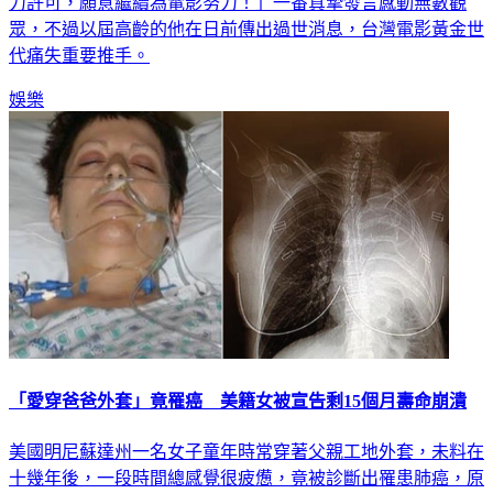
眾，不過以屆高齡的他在日前傳出過世消息，台灣電影黃金世
代痛失重要推手。
娛樂
「愛穿爸爸外套」竟罹癌 美籍女被宣告剩15個月壽命崩潰
美國明尼蘇達州一名女子童年時常穿著父親工地外套，未料在
十幾年後，一段時間總感覺很疲憊，竟被診斷出罹患肺癌，原
因則是長期接觸石棉，當時一度甚至被告知壽命只剩15個月，