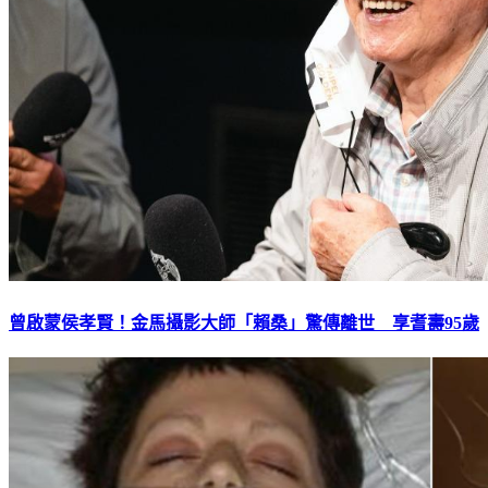
曾啟蒙侯孝賢！金馬攝影大師「賴桑」驚傳離世 享耆壽95歲