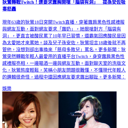
毒怒轟
現年63歲的狄鶯18日突開Twitch直播，穿著露肩黑色性感禮服
與網友互動，面對網友要求「露奶」，她狠嗆對方「腦袋有
洞」，更直言被酸民罵了10年早已習慣，還霸氣回應酸民是因
為太愛她才來罵她。談及兒子孫安佐，狄鶯坦言18歲後就不再
管他，沒想到卻出事換來「慈母多敗兒」罵名。更多新聞：狄
鶯突然轉戰年輕人最愛用的直播平台Twitch，身穿露肩黑色性
感禮服亮相，一邊喝酒一邊與網友互動。面對聊天室的洗版文
化，狄鶯態度輕鬆，笑稱小朋友問題很難懂，不懂現代年輕人
的邏輯很奇怪，過程中還因應網友要求露出腳趾。更多新聞：
娛樂