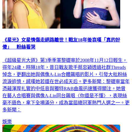
《星光》女星情傷走絕路離世！戰友18年後哀嘆「真的好
傻」 粉絲看哭
《超級星光大道》第3季季軍黎礎寧於2008年11月12日輕生，
得年24歲，時隔18年，昔日戰友歌手蔡忠穎透過社群Threads
悼念，更翻出她與偶像A-Lin合體飆唱的影片，引發大批粉絲
流淚追憶，感嘆她若還在世必成天后。更多新聞：黎礎寧當年
憑藉渾厚扎實的中低音與獨特R&B曲風迅速獲得關注。她曾
在藝人合唱賽與偶像A-Lin同台飆唱〈你還是不懂〉，表現絲
毫不遜色，拿下全場滿分，成為當屆總冠軍熱門人選之一。更
多新聞：
娛樂