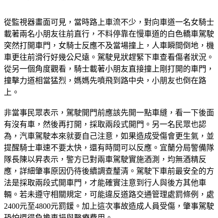
從監視器畫面可見，當時路上車流不少，對向車道一名女騎士
載著兩名小朋友往前直行，不料停靠在慢車道的白色轎車駕駛
突然打開車門，女騎士反應不及當場撞上，人車瞬間倒地，機
車更往前滑行好幾公尺遠。駕駛見狀趕緊下車查看傷者狀況。
從另一個角度觀看，騎士載著小朋友直接撞上剛打開的車門，
撞擊力道相當猛烈，媽媽先噴飛到路中央，小朋友也倒在路
上。
非當事民眾表示，駕駛開門前應該先開一點車縫，看一下後面
有沒有車，然後再打開，採取兩段式開門。另一名民眾也認
為，汽車駕駛本來就要自己注意，如果造成受傷會更生氣，並
提醒騎士車速不要太快，還有時間可以反應。宜蘭分局警備隊
隊長陳以昇表示，警方已對兩車駕駛實施酒測，均無酒精反
應，詳細肇事原因仍待後續調查釐清。駕駛下車前最安全的方
法是採取兩段式開車門，才能確實注意到行人與後方其他車
輛。若未遵守相關規定，可能違反道路交通管理處罰條例，處
2400元至4800元罰鍰。加上這次事故造成人員受傷，肇事駕駛
恐怕還得負擔車損與醫療費用。