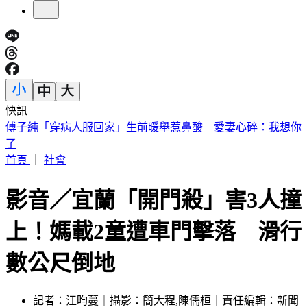
快訊
快訊／遠見‧天下文化創辦人高希均辭世 享耆壽90歲
首頁
｜
社會
影音／宜蘭「開門殺」害3人撞
上！媽載2童遭車門擊落 滑行
數公尺倒地
記者：江昀蔓｜攝影：簡大程,陳儒桓｜責任編輯：新聞
中心