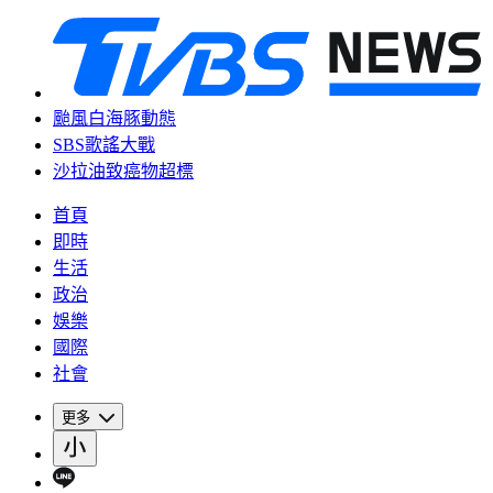
颱風白海豚動態
SBS歌謠大戰
沙拉油致癌物超標
首頁
即時
生活
政治
娛樂
國際
社會
更多