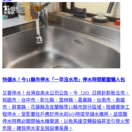
快儲水！今11縣市停水「一早沒水用」停水時間範圍懶人包
又要停水！台灣自來水公司公告，今（20）日將針對新北市、
桃園市、台中市、彰化縣、雲林縣、嘉義縣、台南市、高雄
市、屏東縣、花蓮縣及宜蘭縣等11縣市部分區域，陸續實施工
程停水，受影響住戶應於停水前6小時提早儲水備用，並提醒
停水時務必關閉抽水機電源，以免馬達空轉毀損甚至引發火警
危險，確保用水安全與設備長壽。