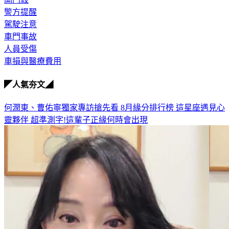
駕駛注意
車門事故
人員受傷
車損與醫療費用
◤人氣夯文◢
何潤東、曹佑寧獨家專訪搶先看
8月緣分排行榜 這星座遇見心
靈夥伴
超準測字!這輩子正緣何時會出現