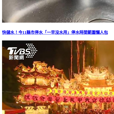
快儲水！今11縣市停水「一早沒水用」停水時間範圍懶人包