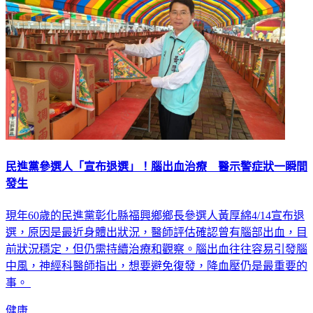
民進黨參選人「宣布退選」！腦出血治療 醫示警症狀一瞬間
發生
現年60歲的民進黨彰化縣福興鄉鄉長參選人黃厚綿4/14宣布退
選，原因是最近身體出狀況，醫師評估確認曾有腦部出血，目
前狀況穩定，但仍需持續治療和觀察。腦出血往往容易引發腦
中風，神經科醫師指出，想要避免復發，降血壓仍是最重要的
事。
健康