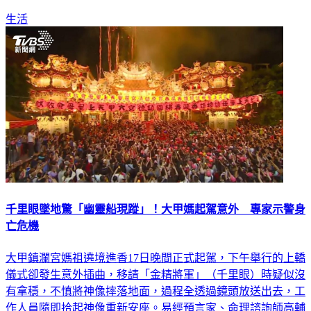
生活
千里眼墜地驚「幽靈船現蹤」！大甲媽起駕意外 專家示警身
亡危機
大甲鎮瀾宮媽祖遶境進香17日晚間正式起駕，下午舉行的上轎
儀式卻發生意外插曲，移請「金精將軍」（千里眼）時疑似沒
有拿穩，不慎將神像摔落地面，過程全透過鏡頭放送出去，工
作人員隨即拾起神像重新安座。易經預言家、命理諮詢師高輔
進警告，可能有大量傷亡出現。