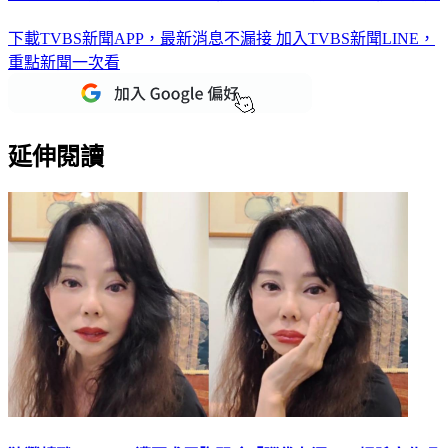
下載TVBS新聞APP，最新消息不漏接
加入TVBS新聞LINE，
重點新聞一次看
延伸閱讀
狄鶯轉戰Twitch！遭要求露胸開嗆「腦袋有洞」 提孫安佐吸