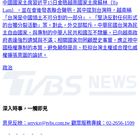
Lam），並在會後發表聯合聲明，其中提到台灣時，越南稱
「台灣是中國領土不可分割的一部分」、「堅決反對任何形式
的台獨分裂活動」等。對此，外交部駁斥，中華民國台灣為民
主自由國家，與專制的中華人民共和國互不隸屬，已向越南政
府表達強烈遺憾與不滿；相關國家勿罔顧歷史事實，應正視中
國極權專制的本質，避免顛倒是非、貶抑台灣主權或合理化威
權擴張意圖的論述。
政治
深入時事，一觸即見
意見反映：service@tvbs.com.tw
觀眾服務專線：02-2656-1599
TVBS新聞網