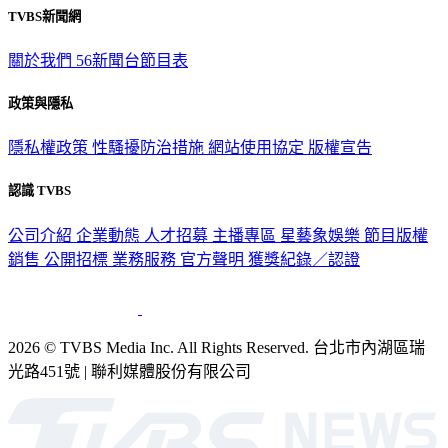
關於我們
56新聞台節目表
政策與隱私
隱私權政策
性騷擾防治措施
網站使用協定
版權宣告
認識 TVBS
公司介紹
企業動態
人才招募
主播專區
星藝象娛樂
節目版權
銷售
公開招標
業務服務
官方聲明
獲獎紀錄／認證
2026 © TVBS Media Inc. All Rights Reserved. 台北市內湖區瑞
光路451號 | 聯利媒體股份有限公司