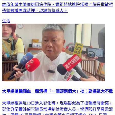
帶領醫護團隊恭迎，現場氣氛感人。
生活
大甲媽搶轎濺血 顏清標「一個頭兩個大」批：對媽祖大不敬
大甲媽祖遶境18日進入彰化時，現場疑似為了搶轎爆發衝突，
彰化分局蕭姓偵查隊長當場制伏涉案人員，慘遭毆打至鼻梁流
血，累積3名員警受傷。鎮瀾宮董事長顏清標今（19）日回