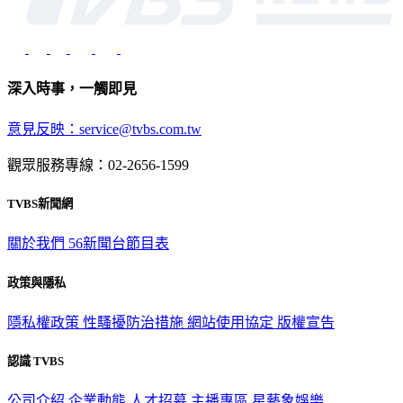
深入時事，一觸即見
意見反映：service@tvbs.com.tw
觀眾服務專線：02-2656-1599
TVBS新聞網
關於我們
56新聞台節目表
政策與隱私
隱私權政策
性騷擾防治措施
網站使用協定
版權宣告
認識 TVBS
公司介紹
企業動態
人才招募
主播專區
星藝象娛樂
節目版權銷售
公開招標
業務服務
官方聲明
獲獎紀錄／認證