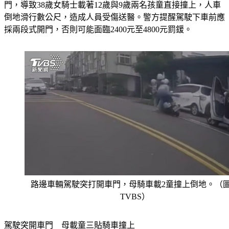
倒地滑行數公尺，造成人員受傷送醫。警方提醒駕駛下車前應
採兩段式開門，否則可能面臨2400元至4800元罰鍰。
路邊車輛駕駛突打開車門，母騎車載2童撞上倒地。（
TVBS）
駕駛突開車門　母載童三貼騎車撞上