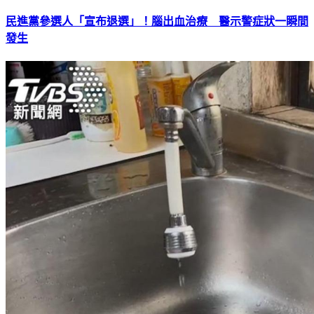
民進黨參選人「宣布退選」！腦出血治療 醫示警症狀一瞬間
發生