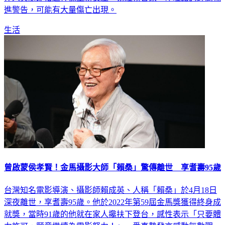
生活
曾啟蒙侯孝賢！金馬攝影大師「賴桑」驚傳離世 享耆壽95歲
台灣知名電影導演、攝影師賴成英、人稱「賴桑」於4月18日
深夜離世，享耆壽95歲。他於2022年第59屆金馬獎獲得終身成
就獎，當時91歲的他就在家人攙扶下登台，感性表示「只要體
力許可，願意繼續為電影努力！」一番真摯發言感動無數觀