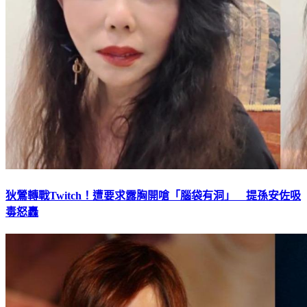
狄鶯轉戰Twitch！遭要求露胸開嗆「腦袋有洞」 提孫安佐吸
毒怒轟