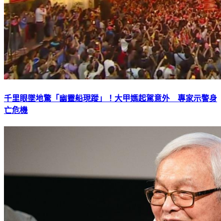
千里眼墜地驚「幽靈船現蹤」！大甲媽起駕意外 專家示警身
亡危機