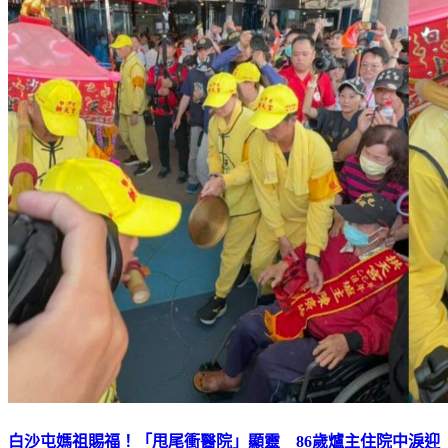
白沙屯媽祖賜福！「甩尾衝醫院」顯靈 86歲爐主住院中淚迎