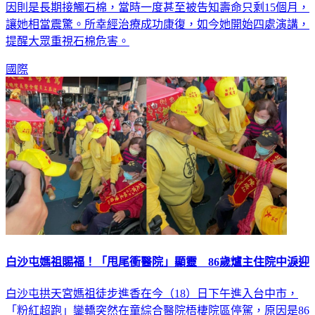
讓她相當震驚。所幸經治療成功康復，如今她開始四處演講，
提醒大眾重視石棉危害。
國際
白沙屯媽祖賜福！「甩尾衝醫院」顯靈 86歲爐主住院中淚迎
白沙屯拱天宮媽祖徒步進香在今（18）日下午進入台中市，
「粉紅超跑」鑾轎突然在童綜合醫院梧棲院區停駕，原因是86
歲值年爐主陳廣雄因病住院，媽祖特地進院探視。院長童敏哲