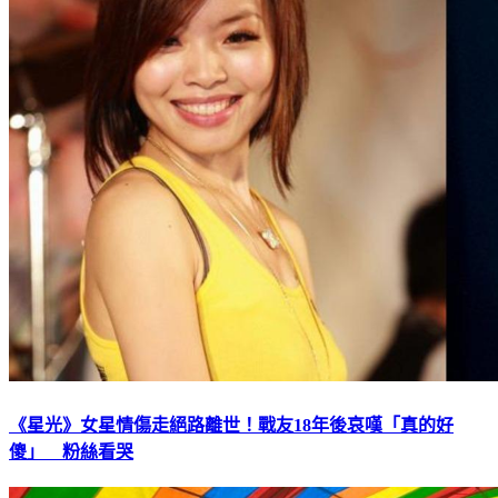
《星光》女星情傷走絕路離世！戰友18年後哀嘆「真的好
傻」 粉絲看哭