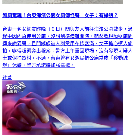
如廁驚魂！台東海濱公園女廁傳怪聲 女子：有攝狼？
台東一名女網友昨晚（６日）間與友人前往海濱公園散步，過
程中因內急使用公廁，沒想到準備離開時，赫然發現隔壁廁間
傳來詭異聲，且門縫處被人刻意用布條塞滿，女子擔心遭人偷
拍，嚇得趕緊奔出報案；警方上午重回現場，沒有發現可疑人
士或偷拍器材，不過，台東曾有女遊民把公廁當成「移動城
堡」休憩，警方承諾將加強巡邏。
社會