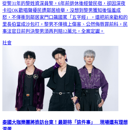
從警31年的黎姓資深員警，6年前退休後經營民宿，卻因深夜
卡拉OK歡唱聲擾民遭鄰居檢舉，沒想到黎男獲知後惱羞成
怒，不僅衝到鄰居家門口飆國罵「五字經」，還把前來勸和的
里長伯當成沙包打，黎男不僅揹上傷害、公然侮辱罪前科，民
事法官日前判決黎男須再判賠12萬元，全案定讞。
社會
泰國大咖樂團將造訪台東！最期待「這件事」 現場還有理想
混蛋