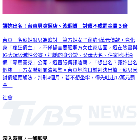
讓妳出名！台東男嗆砸店、洩個資 討債不成罰金貴３倍
台東一名蘇姓狠男為追討一筆方姓女子剩約4萬元債款，竟化
身「瘋狂債主」，不僅揚言要砸爛方女住家店面，還在臉書與
IG大玩毀滅性公審，把她的身分證、父母大名、住家地址通
通「零馬賽克」公開，還囂張傳訊嗆聲，「想出名？讓妳出名
個夠！」方女嚇到崩潰報警。台東地院日前判決出爐，蘇男因
討債過頭觸法，判刑4個月，若不想坐牢，得先吐出12萬元罰
金！
社會
深入時事，一觸即見