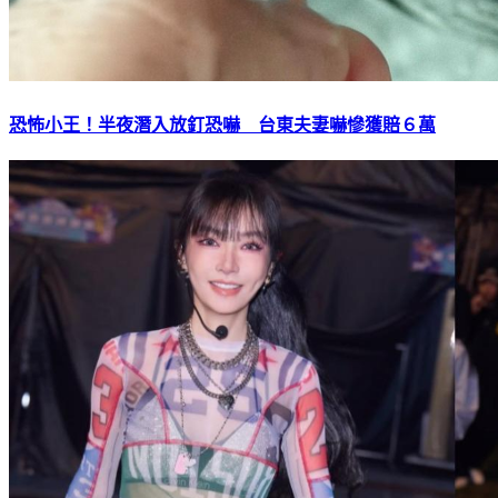
恐怖小王！半夜潛入放釘恐嚇 台東夫妻嚇慘獲賠６萬