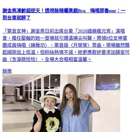
謝金燕凍齡超逆天！透視裝辣曬黑銀Bra 嗨唱那魯one：一
到台東就醉了
「電音女神」謝金燕日前出席台東「2026過癮瘋元宵」演唱
會，擔任壓軸的她一登場就引爆滿場尖叫聲，帶領8位女神軍
團成員嗨唱〈練舞功〉、電音版〈月彎彎〉等曲，現場雖然飄
起細雨加上低溫，但粉絲熱情不減，她更應歌迷要求加碼安可
曲〈含淚跳恰恰〉，全場大合唱相當溫馨。
娛樂