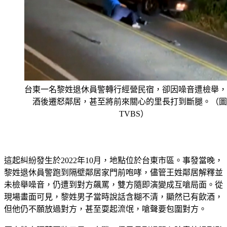
台東一名黎姓退休員警轉行經營民宿，卻因噪音遭檢舉，
酒後遷怒鄰居，甚至將前來關心的里長打到斷腿。（圖
TVBS）
這起糾紛發生於2022年10月，地點位於台東市區。事發當晚，
黎姓退休員警跑到隔壁鄰居家門前咆哮，儘管王姓鄰居解釋並
未檢舉噪音，仍遭到對方飆罵，雙方隨即演變成互嗆局面。從
現場畫面可見，黎姓男子當時說話含糊不清，顯然已有飲酒，
但他仍不願放過對方，甚至耍起流氓，嗆聲要包圍對方。