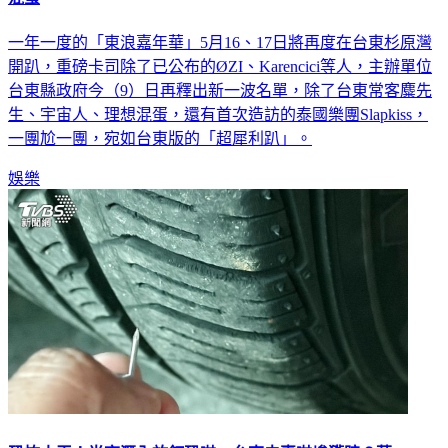
一年一度的「東浪嘉年華」5月16、17日將再度在台東杉原灣
開趴，重磅卡司除了已公布的ØZI、Karencici等人，主辦單位
台東縣政府今（9）日再釋出新一波名單，除了台東常客麋先
生、宇宙人、理想混蛋，還有首次造訪的泰國樂團Slapkiss，
一團尬一團，宛如台東版的「超犀利趴」。
娛樂