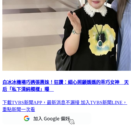
白冰冰機場巧遇張惠妹！狂讚：細心照顧媽媽的乖巧女神 天
后「私下清純模樣」曝
下載TVBS新聞APP，最新消息不漏接
加入TVBS新聞LINE，
重點新聞一次看