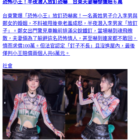
恐怖小王！半夜潛入放釘恐嚇 台東夫妻嚇慘獲賠６萬
台東驚爆「恐怖小王」放釘恐嚇案！一名黃姓男子介入李男與
鄭女的婚姻，不料被甩後竟老羞成怒，半夜潛入李男家「放釘
子」。鄭女出門驚見車輪前排滿尖銳鐵釘，當場嚇到魂飛魄
散，夫妻倆為了躲避這名恐怖情人，甚至嚇到連家都不敢回，
憤而求償100萬。但法官認定「釘子不長」且沒進屋內，最後
僅判小王賠償兩個人共6萬元。
社會