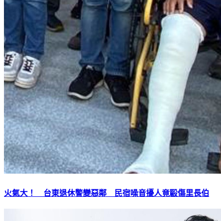
火氣大！ 台東退休警變惡鄰 民宿噪音擾人竟毆傷里長伯