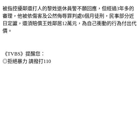
被指控擾鄰還打人的黎姓退休員警不願回應，但經過3年多的
審理，他被依傷害及公然侮辱罪判處6個月徒刑，民事部分近
日定讞，還須賠償王姓鄰居12萬元，為自己衝動的行為付出代
價。
《TVBS》提醒您：
◎拒絕暴力 請撥打110