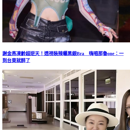
謝金燕凍齡超逆天！透視裝辣曬黑銀Bra 嗨唱那魯one：一
到台東就醉了