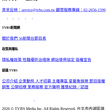
意見反映：service@tvbs.com.tw
觀眾服務專線：02-2656-1599
TVBS新聞網
關於我們
56新聞台節目表
政策與隱私
隱私權政策
性騷擾防治措施
網站使用協定
版權宣告
認識 TVBS
公司介紹
企業動態
人才招募
主播專區
星藝象娛樂
節目版權
銷售
公開招標
業務服務
官方聲明
獲獎紀錄／認證
2026 © TVBS Media Inc. All Rights Reserved. 台北市內湖區瑞