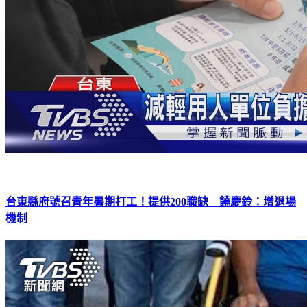
台東縣府號召青年暑期打工！提供200職缺 饒慶鈴：增退場
機制