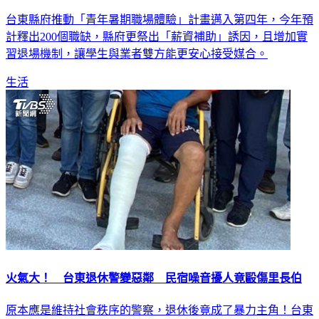
台東縣府推動「青年暑期職場體驗」計畫邁入第四年，今年預
計釋出200個職缺，縣府更祭出「薪資補助」誘因，且增加實
習退場機制，讓學生與業者雙方能更安心接受媒合。
生活
火氣大！ 台東退休警變惡鄰 民宿噪音擾人竟毆傷里長伯
原本應是維持社會秩序的警察，退休後竟成了暴力主角！台東