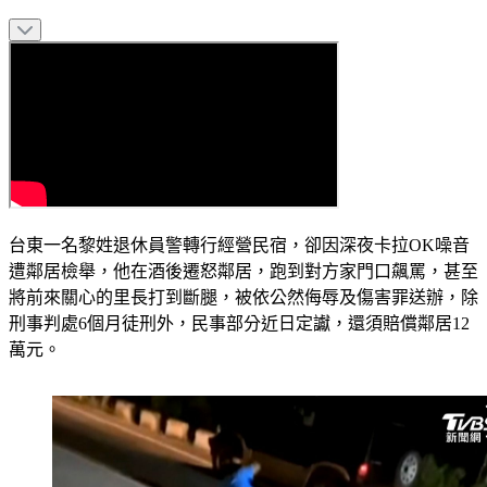
台東一名黎姓退休員警轉行經營民宿，卻因深夜卡拉OK噪音
遭鄰居檢舉，他在酒後遷怒鄰居，跑到對方家門口飆罵，甚至
將前來關心的里長打到斷腿，被依公然侮辱及傷害罪送辦，除
刑事判處6個月徒刑外，民事部分近日定讞，還須賠償鄰居12
萬元。