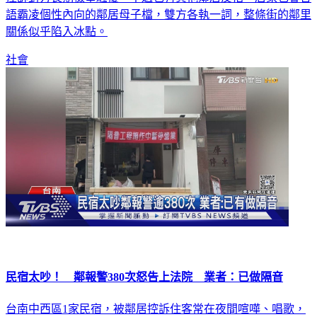
語霸凌個性內向的鄰居母子檔，雙方各執一詞，整條街的鄰里
關係似乎陷入冰點。
社會
民宿太吵！ 鄰報警380次怒告上法院 業者：已做隔音
台南中西區1家民宿，被鄰居控訴住客常在夜間喧嘩、唱歌，