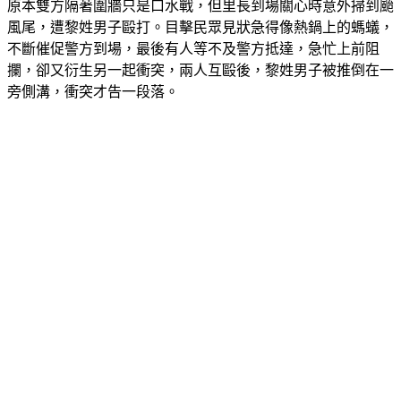
原本雙方隔著圍牆只是口水戰，但里長到場關心時意外掃到颱
風尾，遭黎姓男子毆打。目擊民眾見狀急得像熱鍋上的螞蟻，
不斷催促警方到場，最後有人等不及警方抵達，急忙上前阻
攔，卻又衍生另一起衝突，兩人互毆後，黎姓男子被推倒在一
旁側溝，衝突才告一段落。