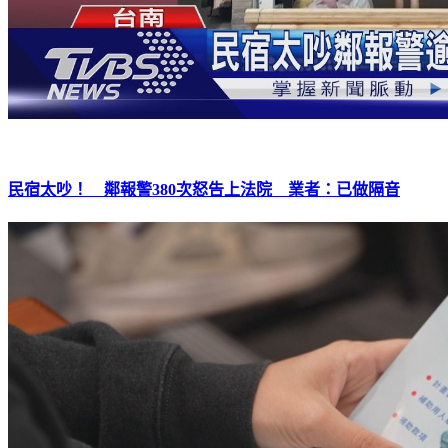
民宿太吵！ 鄰報警380次怒告上法院 業者：已做隔音