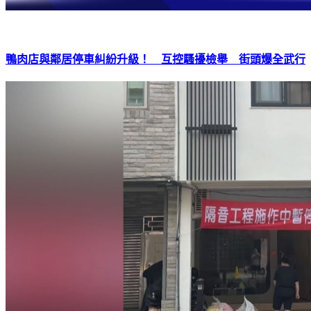
鴨肉店與鄰居停車糾紛升級！ 互控騷擾檢舉 街頭爆全武行