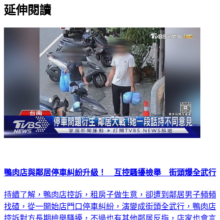
延伸閱讀
鴨肉店與鄰居停車糾紛升級！ 互控騷擾檢舉 街頭爆全武行
持續了解，鴨肉店控訴，租房子做生意，卻遭到鄰居男子頻頻
找碴，從一開始店門口停車糾紛，演變成街頭全武行，鴨肉店
控訴對方長期檢舉騷擾，不過也有其他鄰居反指，店家也會言