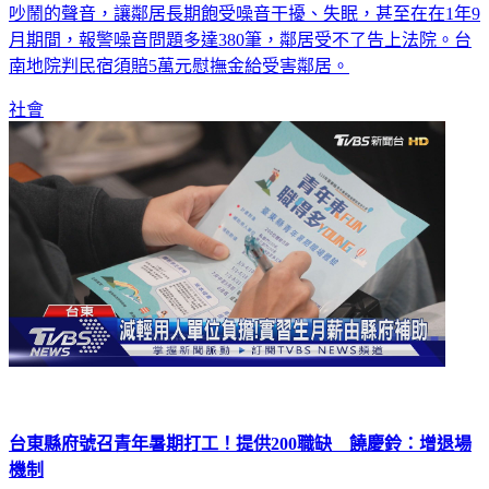
吵鬧的聲音，讓鄰居長期飽受噪音干擾、失眠，甚至在在1年9
月期間，報警噪音問題多達380筆，鄰居受不了告上法院。台
南地院判民宿須賠5萬元慰撫金給受害鄰居。
社會
台東縣府號召青年暑期打工！提供200職缺 饒慶鈴：增退場
機制