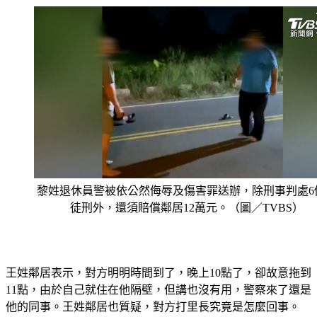
黎姓退休員警被依公然侮辱及傷害罪送辦，除刑事判處6
徒刑外，還須賠償鄰居12萬元。（圖／TVBS）
王姓鄰居表示，對方明明時間到了，晚上10點了，卻故意拖到
11點，由於自己就住在他隔壁，但講也沒有用，警察來了還是
他的同事。王姓鄰居也質疑，對方打里長究竟是怎麼回事。