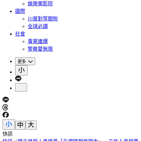
娛樂電影院
國際
川普對等關稅
全球必讀
社會
毒駕連爆
警察愛無限
更多
快訊