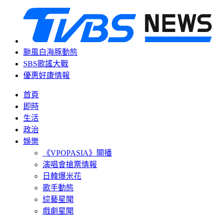
颱風白海豚動態
SBS歌謠大戰
優惠好康情報
首頁
即時
生活
政治
娛樂
《VPOPASIA》開播
演唱會搶票情報
日韓爆米花
歌手動態
綜藝星聞
戲劇星聞