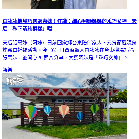
白冰冰機場巧遇張惠妹！狂讚：細心照顧媽媽的乖巧女神 天
后「私下清純模樣」曝
天后張惠妹（阿妹）日前回家鄉台東陪伴家人，元宵節還現身
炸寒單祈福活動。今（6）日資深藝人白冰冰在台東機場巧遇
張惠妹，並開心PO照片分享，大讚阿妹是「乖巧女神」。
娛樂