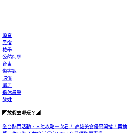
噪音
民宿
檢舉
公然侮辱
台東
傷害罪
賠償
鄰居
退休員警
黎姓
◤放假去哪玩？◢
全台熱門活動、人氣攻略一次看！
高雄美食優惠開搶！再抽