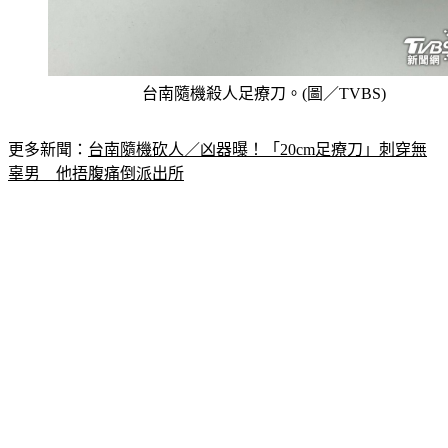
台南隨機殺人足療刀。(圖／TVBS)
更多新聞：
台南隨機砍人／凶器曝！「20cm足療刀」刺穿無
辜男　他捂腹痛倒派出所