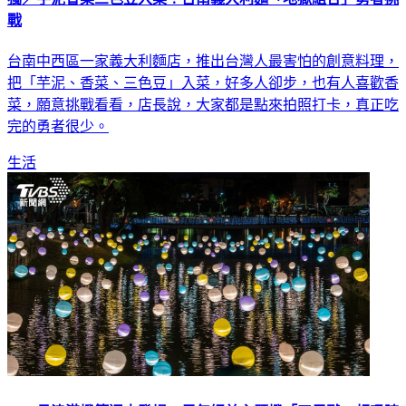
獨／芋泥香菜三色豆入菜！台南義大利麵「地獄組合」勇者挑
戰
台南中西區一家義大利麵店，推出台灣人最害怕的創意料理，
把「芋泥、香菜、三色豆」入菜，好多人卻步，也有人喜歡香
菜，願意挑戰看看，店長說，大家都是點來拍照打卡，真正吃
完的勇者很少。
生活