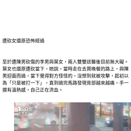
遭砍女還原恐怖經過
至於遭陳男砍傷的李男與葉女，兩人雙雙送醫後目前無大礙。
葉女也還原遭砍當下，她說，當時走在去買晚餐的路上，與陳
男迎面而過，當下覺得對方怪怪的，沒想到就被攻擊，起初以
為「只是被打一下」，直到過完馬路發現背部越來越痛，手一
摸有溫熱感，自己正在流血。