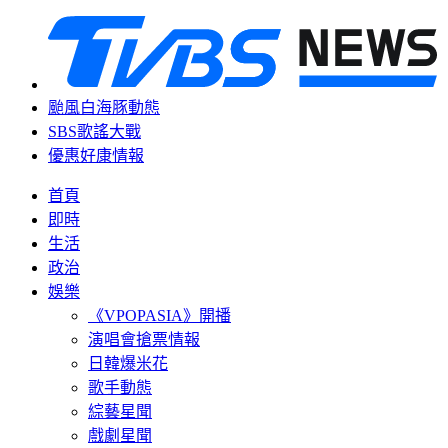
颱風白海豚動態
SBS歌謠大戰
優惠好康情報
首頁
即時
生活
政治
娛樂
《VPOPASIA》開播
演唱會搶票情報
日韓爆米花
歌手動態
綜藝星聞
戲劇星聞