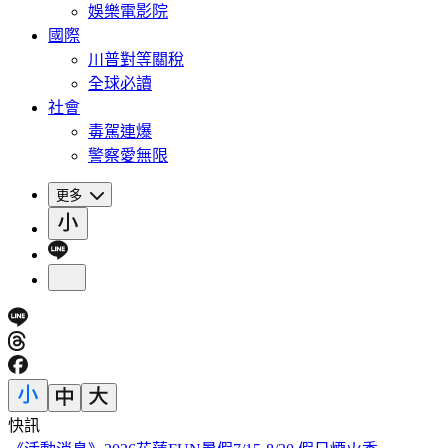
娛樂電影院
國際
川普對等關稅
全球必讀
社會
毒駕連爆
警察愛無限
更多
快訊