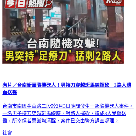
有片／台南街頭隨機砍人！男持刀穿越斑馬線揮砍 3路人濺
血送醫
台南市南區金華路二段於2月3日晚間發生一起隨機砍人事件，
一名男子持刀穿越斑馬線時，對路人揮砍，造成3人受傷送
醫，所幸傷者意識均清醒，案件已交由警方調查處理。