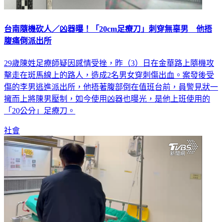
台南隨機砍人／凶器曝！「20cm足療刀」刺穿無辜男 他捂
腹痛倒派出所
29歲陳姓足療師疑因感情受挫，昨（3）日在金華路上隨機攻
擊走在斑馬線上的路人，造成2名男女穿刺傷出血。案發後受
傷的李男逃進派出所，他捂著腹部倒在值班台前，員警見狀一
擁而上將陳男壓制，如今使用凶器也曝光，是他上班使用的
「20公分」足療刀。
社會