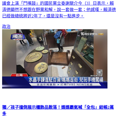
對此，過去在賴清德擔任台南市長時，就與其不時就在台南市
議會上演「鬥嘴鼓」的國民黨立委謝龍介今（3）日表示，賴
清德顯然不想跟在野黨和解，說一套做一套；他感嘆，賴清德
已經做總統將近2年了，還是沒有一點進步。
政治
獨／孩子撞倒展示櫃飾品散落！媽媽霸氣喊「全包」結帳2萬