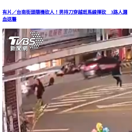
有片／台南街頭隨機砍人！男持刀穿越斑馬線揮砍 3路人濺
血送醫