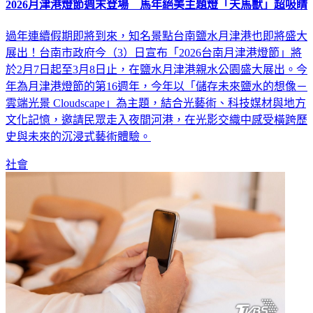
2026月津港燈節週末登場 馬年絕美主題燈「天馬獸」超吸睛
過年連續假期即將到來，知名景點台南鹽水月津港也即將盛大
展出！台南市政府今（3）日宣布「2026台南月津港燈節」將
於2月7日起至3月8日止，在鹽水月津港親水公園盛大展出。今
年為月津港燈節的第16週年，今年以「儲存未來鹽水的想像－
雲端光景 Cloudscape」為主題，結合光藝術、科技媒材與地方
文化記憶，邀請民眾走入夜間河港，在光影交織中感受橫跨歷
史與未來的沉浸式藝術體驗。
社會