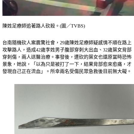
陳姓足療師追著路人砍殺。(圖／TVBS)
台南隨機砍人案震驚社會，29歲陳姓足療師疑感情不順在路上
攻擊路人，造成42歲李姓男子腹部穿刺大出血、32歲葉女背部
穿刺傷，兩人送醫治療。事發後，遭砍的葉女也還原當時恐怖
景象，她說，「以為只是被打了一下，結果背部愈來愈痛，才
發現自己正在流血」。所幸兩名受傷民眾急救後目前無大礙。