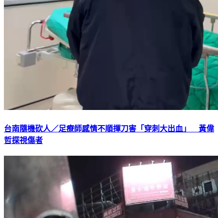
台南隨機砍人／足療師感情不順揮刀害「穿刺大出血」 黃偉
哲探視傷者