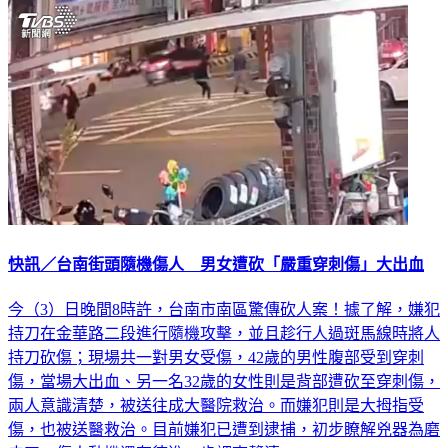
社會
快訊／台南街頭隨機傷人 男女遭砍「嚴重穿刺傷」大出血
今（3）日晚間8時許，台南市南區驚傳砍人案！據了解，嫌犯
持刀在金華路二段進行隨機攻擊，並且趁行人過斑馬線時將人
持刀砍傷；現場共一對男女受傷，42歲的男性腹部受到穿刺
傷，當場大出血、另一名32歲的女性則是背部遭砍至穿刺傷，
兩人意識清楚，被送往成大醫院救治。而嫌犯則是大拇指受