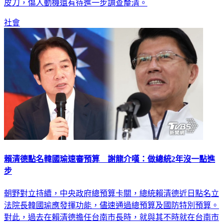
傷，也被送醫救治。目前嫌犯已遭到逮捕，初步瞭解兇器為磨
皮刀，傷人動機還有待進一步調查釐清。
社會
賴清德點名韓國瑜速審預算 謝龍介嘆：做總統2年沒一點進
步
朝野對立持續，中央政府總預算卡關，總統賴清德近日點名立
法院長韓國瑜應發揮功能，儘速通過總預算及國防特別預算。