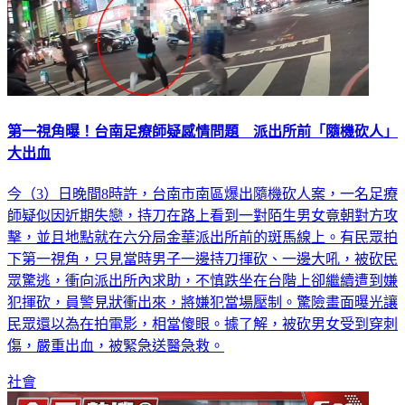
第一視角曝！台南足療師疑感情問題 派出所前「隨機砍人」
大出血
今（3）日晚間8時許，台南市南區爆出隨機砍人案，一名足療
師疑似因近期失戀，持刀在路上看到一對陌生男女竟朝對方攻
擊，並且地點就在六分局金華派出所前的斑馬線上。有民眾拍
下第一視角，只見當時男子一邊持刀揮砍、一邊大吼，被砍民
眾驚逃，衝向派出所內求助，不慎跌坐在台階上卻繼續遭到嫌
犯揮砍，員警見狀衝出來，將嫌犯當場壓制。驚險畫面曝光讓
民眾還以為在拍電影，相當傻眼。據了解，被砍男女受到穿刺
傷，嚴重出血，被緊急送醫急救。
社會