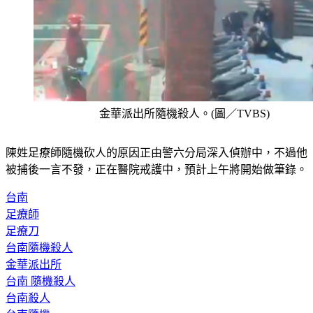
金華派出所隨機殺人。(圖／TVBS)
陳姓足療師隨機砍人的原因正由警六分局深入偵辦中，不過他
被捕後一言不發，正在醫院戒護中，預計上午將開始做筆錄。
台南
足療師
足療刀
台南隨機殺人
金華派出所
台南 隨機殺人