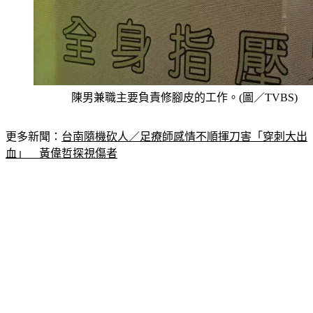
陳男兼職主要負責修腳皮的工作。(圖／TVBS)
更多新聞：
台南隨機砍人／足療師感情不順揮刀害「穿刺大出
血」　黃偉哲探視傷者