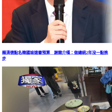
賴清德點名韓國瑜速審預算 謝龍介嘆：做總統2年沒一點進
步