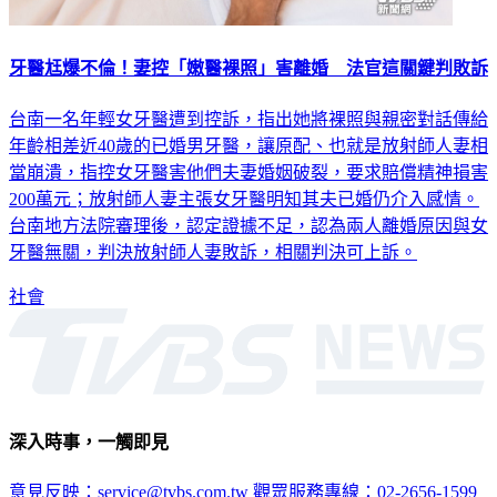
牙醫尪爆不倫！妻控「嫩醫裸照」害離婚 法官這關鍵判敗訴
台南一名年輕女牙醫遭到控訴，指出她將裸照與親密對話傳給
年齡相差近40歲的已婚男牙醫，讓原配、也就是放射師人妻相
當崩潰，指控女牙醫害他們夫妻婚姻破裂，要求賠償精神損害
200萬元；放射師人妻主張女牙醫明知其夫已婚仍介入感情。
台南地方法院審理後，認定證據不足，認為兩人離婚原因與女
牙醫無關，判決放射師人妻敗訴，相關判決可上訴。
社會
深入時事，一觸即見