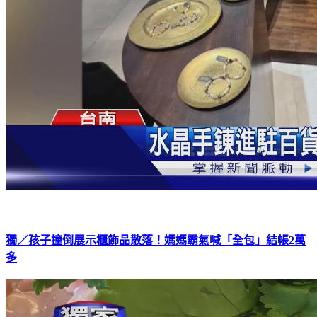
獨／孩子撞倒展示櫃飾品散落！媽媽霸氣喊「全包」結帳2萬
多