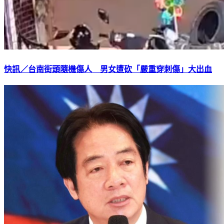
快訊／台南街頭隨機傷人 男女遭砍「嚴重穿刺傷」大出血