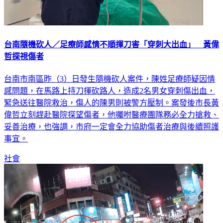
台南隨機砍人／足療師感情不順揮刀害「穿刺大出血」 黃偉
哲探視傷者
台南市南區昨（3）日發生隨機砍人案件，陳姓足療師疑因情
感問題，在馬路上持刀揮砍路人，造成2名男女穿刺傷出血，
緊急送往醫院救治，傷人的陳男則被警方壓制。案發後市長黃
偉哲立刻趕赴醫院探望傷者，他囑咐醫療團隊務必全力搶救、
妥善治療，也強調，市府一定會全力協助傷者治療與後續照護
事宜。
社會