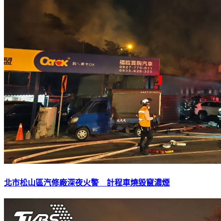
北市松山區汽修廠深夜火警 計程車燒毀竄濃煙