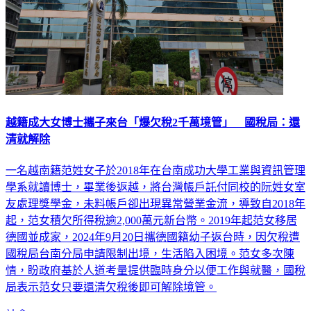
越籍成大女博士攜子來台「爆欠稅2千萬境管」 國稅局：還
清就解除
一名越南籍范姓女子於2018年在台南成功大學工業與資訊管理
學系就讀博士，畢業後返越，將台灣帳戶託付同校的阮姓女室
友處理獎學金，未料帳戶卻出現異常營業金流，導致自2018年
起，范女積欠所得稅逾2,000萬元新台幣。2019年起范女移居
德國並成家，2024年9月20日攜德國籍幼子返台時，因欠稅遭
國稅局台南分局申請限制出境，生活陷入困境。范女多次陳
情，盼政府基於人道考量提供臨時身分以便工作與就醫，國稅
局表示范女只要還清欠稅後即可解除境管。
社會