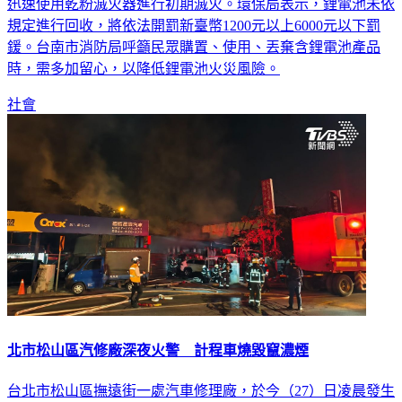
規定進行回收，將依法開罰新臺幣1200元以上6000元以下罰
鍰。台南市消防局呼籲民眾購置、使用、丟棄含鋰電池產品
時，需多加留心，以降低鋰電池火災風險。
社會
北市松山區汽修廠深夜火警 計程車燒毀竄濃煙
台北市松山區撫遠街一處汽車修理廠，於今（27）日凌晨發生
火警。現場一輛停放於廠內的計程車起火燃燒，火勢一度威脅