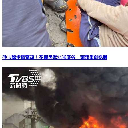
砂卡礑步道驚魂！花蓮男墜25米深谷 頭部重創送醫