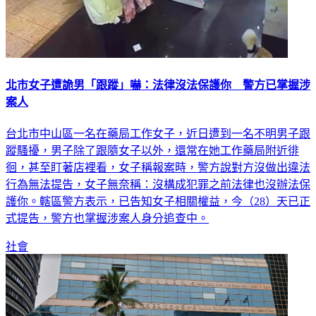
北市女子遭詭男「跟蹤」嚇：法律沒法保護你 警方已掌握涉
案人
台北市中山區一名在藥局工作女子，近日遭到一名不明男子跟
蹤騷擾，男子除了跟隨女子以外，還常在她工作藥局附近徘
徊，甚至盯著店裡看，女子稱報案時，警方說對方沒做出違法
行為無法提告，女子無奈稱：沒構成犯罪之前法律也沒辦法保
護你。轄區警方表示，已告知女子相關權益，今（28）天已正
式提告，警方也掌握涉案人身分追查中。
社會