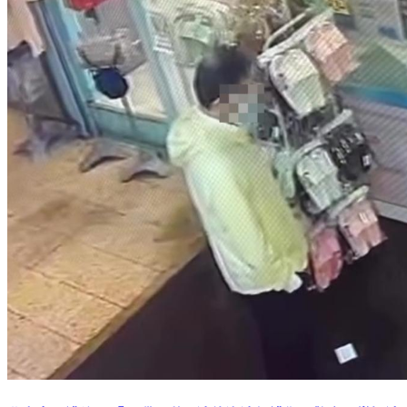
北市女子遭詭男「跟蹤」嚇：法律沒法保護你 警方已掌握涉