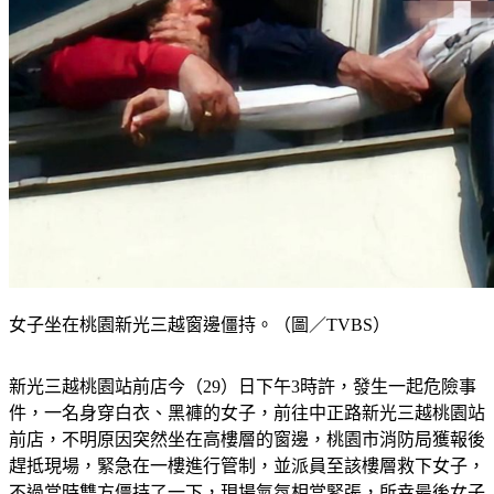
女子坐在桃園新光三越窗邊僵持。（圖／TVBS）
新光三越桃園站前店今（29）日下午3時許，發生一起危險事
件，一名身穿白衣、黑褲的女子，前往中正路新光三越桃園站
前店，不明原因突然坐在高樓層的窗邊，桃園市消防局獲報後
趕抵現場，緊急在一樓進行管制，並派員至該樓層救下女子，
不過當時雙方僵持了一下，現場氣氛相當緊張，所幸最後女子
還是在消防人員協助下，回到百貨公司內，並沒有釀成憾事，