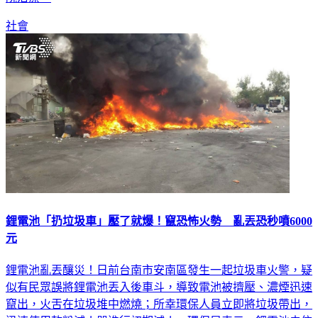
社會
鋰電池「扔垃圾車」壓了就爆！竄恐怖火勢 亂丟恐秒噴6000
元
鋰電池亂丟釀災！日前台南市安南區發生一起垃圾車火警，疑
似有民眾誤將鋰電池丟入後車斗，導致電池被擠壓、濃煙迅速
竄出，火舌在垃圾堆中燃燒；所幸環保人員立即將垃圾帶出，
迅速使用乾粉滅火器進行初期滅火。環保局表示，鋰電池未依