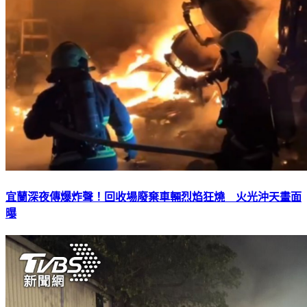
宜蘭深夜傳爆炸聲！回收場廢棄車輛烈焰狂燒 火光沖天畫面
曝