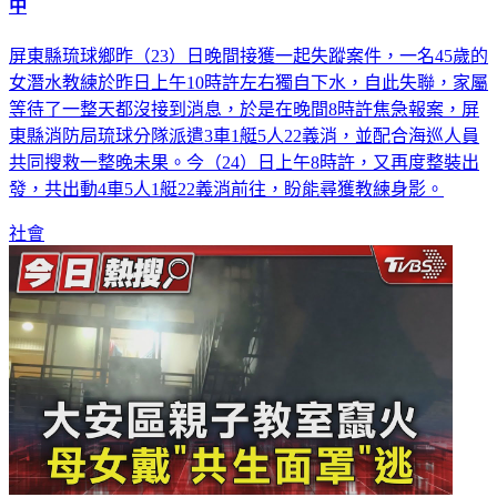
屏東縣琉球鄉昨（23）日晚間接獲一起失蹤案件，一名45歲的
女潛水教練於昨日上午10時許左右獨自下水，自此失聯，家屬
等待了一整天都沒接到消息，於是在晚間8時許焦急報案，屏
東縣消防局琉球分隊派遣3車1艇5人22義消，並配合海巡人員
共同搜救一整晚未果。今（24）日上午8時許，又再度整裝出
發，共出動4車5人1艇22義消前往，盼能尋獲教練身影。
社會