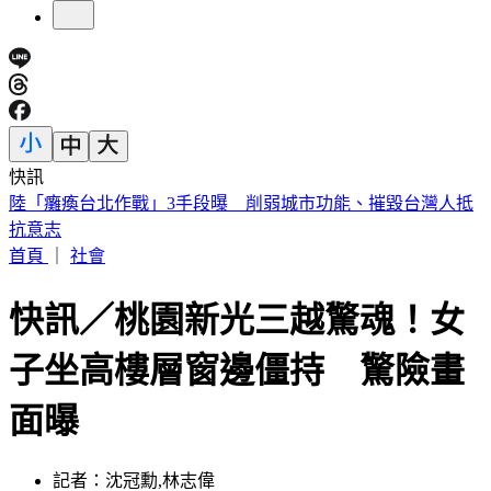
快訊
員工減肥老闆買單！美銀砸80億補貼瘦瘦針 執行長喊值得
首頁
｜
社會
快訊／桃園新光三越驚魂！女
子坐高樓層窗邊僵持 驚險畫
面曝
記者：沈冠勳,林志偉
發佈時間：2026.01.29 15:41