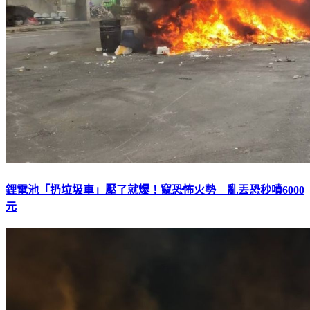
鋰電池「扔垃圾車」壓了就爆！竄恐怖火勢 亂丟恐秒噴6000
元