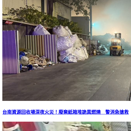
台南資源回收場深夜火災！廢棄紙箱堆詭異燃燒 警消急搶救