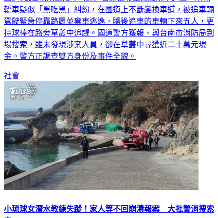
駕駛緊急停靠路肩並棄車逃逸，隨後追車的車輛下來五人，更
持球棒在路旁草叢中追趕。國道警方獲報，與台南市消防局到
場搜索，雖未發現涉案人員，卻在草叢中尋獲近二十萬元現
金。警方正調查雙方身份及事件全貌。
社會
小琉球女潛水教練失蹤！家人等不回崩潰報案 大批警消搜索
中