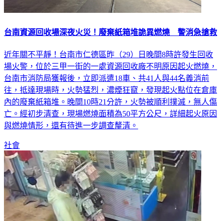
台南資源回收場深夜火災！廢棄紙箱堆詭異燃燒 警消急搶救
近年關不平靜！台南市仁德區昨（29）日晚間8時許發生回收
場火警，位於三甲一街的一處資源回收廠不明原因起火燃燒，
台南市消防局獲報後，立即派遣18車、共41人與44名義消前
往，抵達現場時，火勢猛烈，濃煙狂竄，發現起火點位在倉庫
內的廢棄紙箱堆。晚間10時21分許，火勢被順利撲滅，無人傷
亡。經初步清查，現場燃燒面積為50平方公尺，詳細起火原因
與燃燒情形，還有待進一步調查釐清。
社會