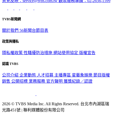
TVBS新聞網
關於我們
56新聞台節目表
政策與隱私
隱私權政策
性騷擾防治措施
網站使用協定
版權宣告
認識 TVBS
公司介紹
企業動態
人才招募
主播專區
星藝象娛樂
節目版權
銷售
公開招標
業務服務
官方聲明
獲獎紀錄／認證
2026 © TVBS Media Inc. All Rights Reserved. 台北市內湖區瑞
光路451號 | 聯利媒體股份有限公司