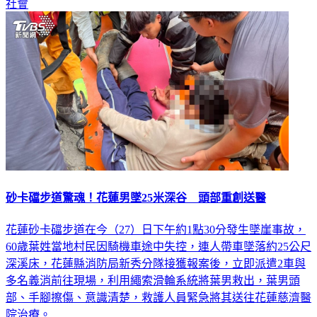
砂卡礑步道驚魂！花蓮男墜25米深谷 頭部重創送醫
花蓮砂卡礑步道在今（27）日下午約1點30分發生墜崖事故，
60歲葉姓當地村民因騎機車途中失控，連人帶車墜落約25公尺
深溪床，花蓮縣消防局新秀分隊接獲報案後，立即派遣2車與
多名義消前往現場，利用繩索滑輪系統將葉男救出，葉男頭
部、手腳擦傷、意識清楚，救護人員緊急將其送往花蓮慈濟醫
院治療。