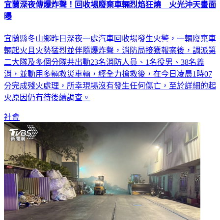
曝
宜蘭縣冬山鄉昨日深夜一處汽車回收場發生火警，一輛廢棄車
輛起火且火勢猛烈並伴隨爆炸聲，消防局接獲報案後，調派第
二大隊及多個分隊共出動23名消防人員、1名役男、38名義
消，並動用多輛救災車輛，經全力搶救後，在今日凌晨1時07
分完成殘火處理，所幸現場沒有發生任何傷亡，至於詳細的起
火原因仍有待後續調查。
社會