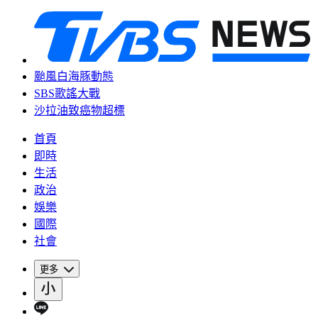
颱風白海豚動態
SBS歌謠大戰
沙拉油致癌物超標
首頁
即時
生活
政治
娛樂
國際
社會
更多