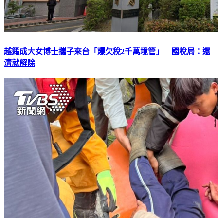
越籍成大女博士攜子來台「爆欠稅2千萬境管」 國稅局：還
清就解除