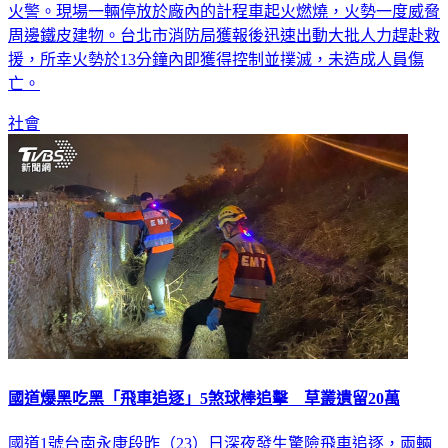
周邊鐵皮建物。台北市消防局獲報後迅速出動大批人力趕赴救
援，所幸火勢於13分鐘內即獲得控制並撲滅，未造成人員傷
亡。
社會
國道爆黑吃黑「飛車追逐」5煞球棒追擊 草叢遺留20萬
國道1號台南永康段昨（23）日深夜發生驚險飛車追逐，兩輛
轎車疑似「黑吃黑」糾紛，在國道上不斷變換車道，被追車輛