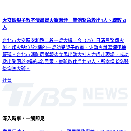
大安區親子教室清晨冒火竄濃煙 警消緊急救出4人、疏散53
人
台北市大安區安和路二段一處大樓，今（25）日清晨驚傳火
災。起火點位於2樓的一處幼兒親子教室，火勢夾雜濃煙迅速
蔓延。台北市消防局獲報後立馬出動大批人力趕赴現場，成功
救出受困於3樓的4名民眾，並疏散住戶共53人，所幸傷者送醫
後均無大礙。
社會
深入時事，一觸即見
意見反映：service@tvbs.com.tw
觀眾服務專線：02-2656-1599