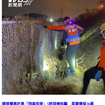
國道爆黑吃黑「飛車追逐」5煞球棒追擊 草叢遺留20萬