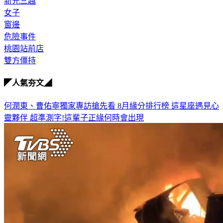
女子
窗邊
危險事件
桃園站前店
雙方僵持
◤人氣夯文◢
何潤東、曹佑寧獨家專訪搶先看
8月緣分排行榜 這星座遇見心
靈夥伴
超準測字!這輩子正緣何時會出現