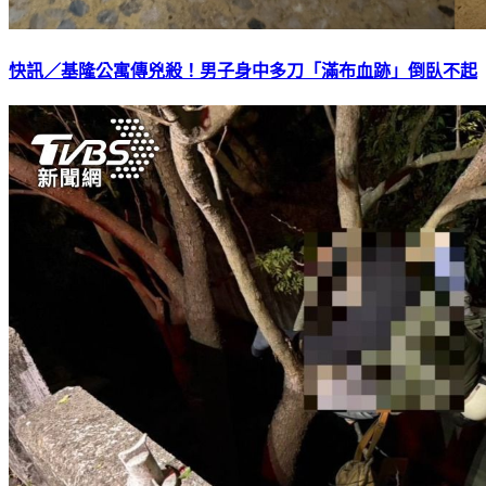
快訊／基隆公寓傳兇殺！男子身中多刀「滿布血跡」倒臥不起