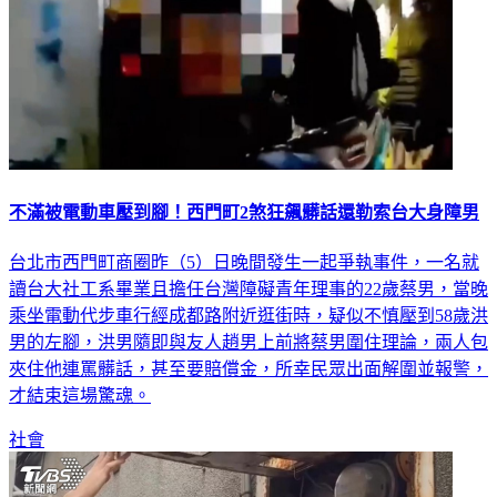
不滿被電動車壓到腳！西門町2煞狂飆髒話還勒索台大身障男
台北市西門町商圈昨（5）日晚間發生一起爭執事件，一名就
讀台大社工系畢業且擔任台灣障礙青年理事的22歲蔡男，當晚
乘坐電動代步車行經成都路附近逛街時，疑似不慎壓到58歲洪
男的左腳，洪男隨即與友人趙男上前將蔡男圍住理論，兩人包
夾住他連罵髒話，甚至要賠償金，所幸民眾出面解圍並報警，
才結束這場驚魂。
社會