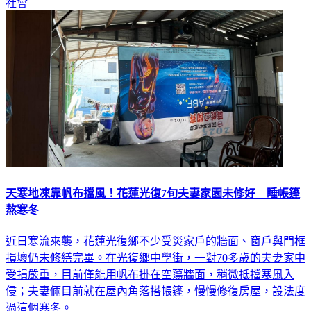
社會
天寒地凍靠帆布擋風！花蓮光復7旬夫妻家園未修好 睡帳篷
熬寒冬
近日寒流來襲，花蓮光復鄉不少受災家戶的牆面、窗戶與門框
損壞仍未修繕完畢。在光復鄉中學街，一對70多歲的夫妻家中
受損嚴重，目前僅能用帆布掛在空蕩牆面，稍微抵擋寒風入
侵；夫妻倆目前就在屋內角落搭帳篷，慢慢修復房屋，設法度
過這個寒冬。