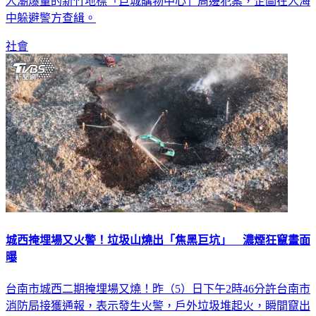
人潮爆量的新竹地標「巨城購物中心」周邊犯案，企圖在人海
中躲避警方查緝。
社會
城西掩埋場又火警！垃圾山燒出「焦黑巨坑」 濃煙狂竄畫面
曝
台南市城西二期掩埋場又燒！昨（5）日下午2時46分許台南市
消防局接獲通報，表示發生火警，戶外垃圾堆起火，瞬間竄出