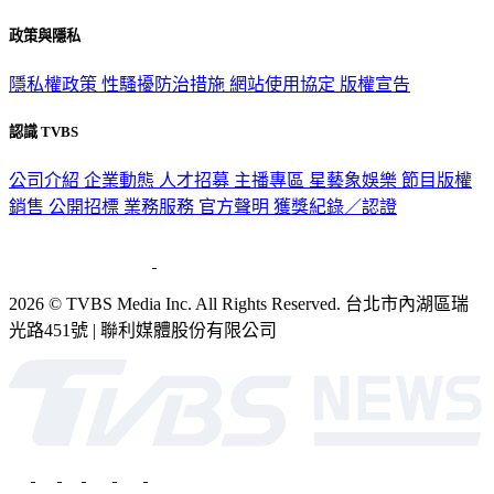
政策與隱私
隱私權政策
性騷擾防治措施
網站使用協定
版權宣告
認識 TVBS
公司介紹
企業動態
人才招募
主播專區
星藝象娛樂
節目版權
銷售
公開招標
業務服務
官方聲明
獲獎紀錄／認證
2026 © TVBS Media Inc. All Rights Reserved. 台北市內湖區瑞
光路451號 | 聯利媒體股份有限公司