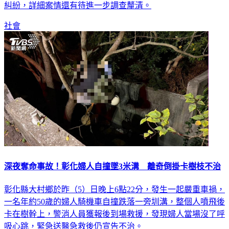
糾紛，詳細案情還有待進一步調查釐清。
社會
深夜奪命事故！彰化婦人自撞墜3米溝 離奇倒掛卡樹枝不治
彰化縣大村鄉於昨（5）日晚上6點22分，發生一起嚴重車禍，
一名年約50歲的婦人騎機車自撞跌落一旁圳溝，整個人噴飛後
卡在樹幹上，警消人員獲報後到場救援，發現婦人當場沒了呼
吸心跳，緊急送醫急救後仍宣告不治。