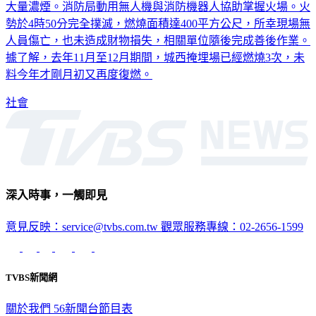
大量濃煙。消防局動用無人機與消防機器人協助掌握火場。火
勢於4時50分完全撲滅，燃燒面積達400平方公尺，所幸現場無
人員傷亡，也未造成財物損失，相關單位隨後完成善後作業。
據了解，去年11月至12月期間，城西掩埋場已經燃燒3次，未
料今年才剛月初又再度復燃。
社會
深入時事，一觸即見
意見反映：service@tvbs.com.tw
觀眾服務專線：02-2656-1599
TVBS新聞網
關於我們
56新聞台節目表