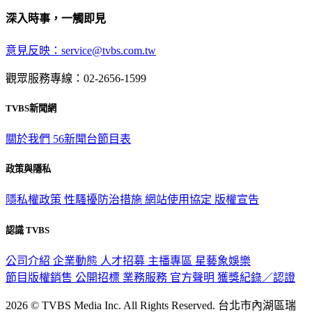
深入時事，一觸即見
意見反映：service@tvbs.com.tw
觀眾服務專線：02-2656-1599
TVBS新聞網
關於我們
56新聞台節目表
政策與隱私
隱私權政策
性騷擾防治措施
網站使用協定
版權宣告
認識 TVBS
公司介紹
企業動態
人才招募
主播專區
星藝象娛樂
節目版權銷售
公開招標
業務服務
官方聲明
獲獎紀錄／認證
2026 © TVBS Media Inc. All Rights Reserved. 台北市內湖區瑞