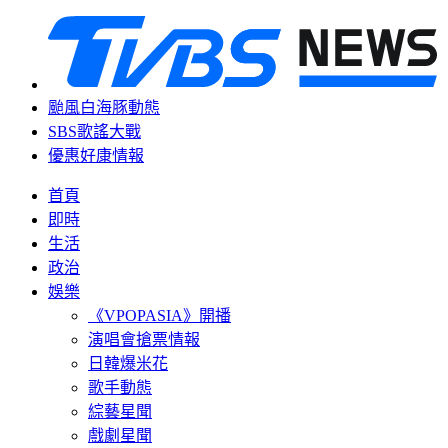
颱風白海豚動態
SBS歌謠大戰
優惠好康情報
首頁
即時
生活
政治
娛樂
《VPOPASIA》開播
演唱會搶票情報
日韓爆米花
歌手動態
綜藝星聞
戲劇星聞