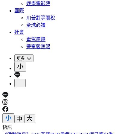
娛樂電影院
國際
川普對等關稅
全球必讀
社會
毒駕連爆
警察愛無限
更多
快訊