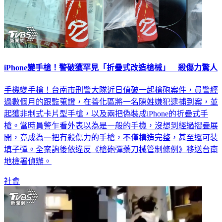
iPhone變手槍！警破獲罕見「折疊式改造槍械」 殺傷力驚人
手機變手槍！台南市刑警大隊近日偵破一起槍砲案件，員警經
過數個月的跟監蒐證，在善化區將一名陳姓嫌犯逮捕到案，並
起獲非制式卡片型手槍，以及兩把偽裝成iPhone的折疊式手
槍。當時員警乍看外表以為是一般的手機，沒想到經過摺疊展
開，竟成為一把有殺傷力的手槍，不僅構造完整，甚至還可裝
填子彈。全案詢後依違反《槍砲彈藥刀械管制條例》移送台南
地檢署偵辦。
社會