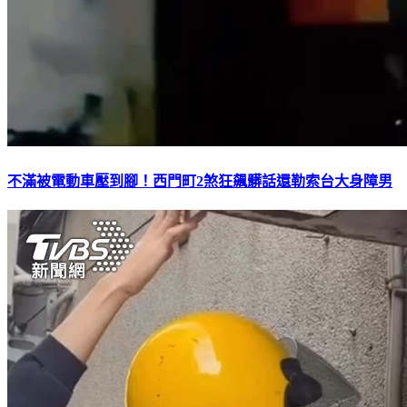
不滿被電動車壓到腳！西門町2煞狂飆髒話還勒索台大身障男