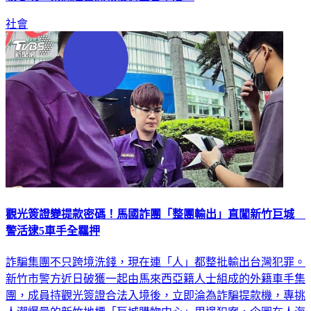
社會
觀光簽證變提款密碼！馬國詐團「整團輸出」直闖新竹巨城
警活逮5車手全羈押
詐騙集團不只跨境洗錢，現在連「人」都整批輸出台灣犯罪。
新竹市警方近日破獲一起由馬來西亞籍人士組成的外籍車手集
團，成員持觀光簽證合法入境後，立即淪為詐騙提款機，專挑