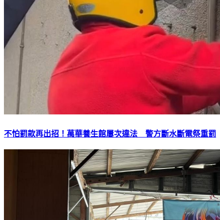
不怕罰款再出招！萬華養生館屢次違法 警方斷水斷電祭重罰