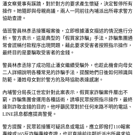
潘女察覺事有蹊蹺，對於對方的要求產生懷疑，決定暫停所有
操作。她隨即與母親商議，兩人一同前往內埔派出所尋求警方
協助查證。
值班警員林彥丞接獲報案後，立即根據潘女描述的情況進行分
析。警方表示，這是典型的「假買家詐騙」手法。詐騙集團通
常會謊稱付款程序出現問題，藉此要求受害者按照指示操作，
最終目的是要騙取受害者的金錢。
警員林彥丞除了成功阻止潘女繼續受騙外，也趁此機會向母女
二人詳細說明各種常見的詐騙手法，提醒她們日後如何辨識與
防範。潘姓母女對於警方的及時協助表達感謝。
內埔警分局長江世宏針對此案表示，假買家詐騙案件層出不
窮，詐騙集團會運用各種話術，誘導民眾按照指示操作，最終
達到詐取金錢的目的。他呼籲民眾對於任何來路不明的電話、
LINE訊息都應提高警覺。
警方提醒，民眾若接獲可疑訊息或電話，應立即撥打110報案
專線或165反詐騙專線查證，也可直接前往鄰近派出所尋求協