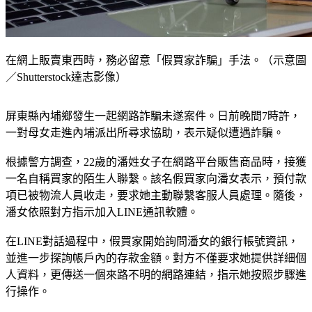
在網上販賣東西時，務必留意「假買家詐騙」手法。（示意圖
／Shutterstock達志影像）
屏東縣內埔鄉發生一起網路詐騙未遂案件。日前晚間7時許，
一對母女走進內埔派出所尋求協助，表示疑似遭遇詐騙。
根據警方調查，22歲的潘姓女子在網路平台販售商品時，接獲
一名自稱買家的陌生人聯繫。該名假買家向潘女表示，預付款
項已被物流人員收走，要求她主動聯繫客服人員處理。隨後，
潘女依照對方指示加入LINE通訊軟體。
在LINE對話過程中，假買家開始詢問潘女的銀行帳號資訊，
並進一步探詢帳戶內的存款金額。對方不僅要求她提供詳細個
人資料，更傳送一個來路不明的網路連結，指示她按照步驟進
行操作。