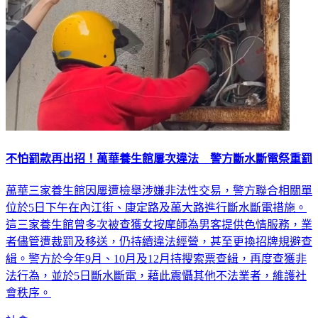
不怕罰款再出招！萬華養生館屢次違法 警方斷水斷電祭重罰
萬華三家養生館因屢遭檢舉涉嫌非法性交易，警方聯合相關單
位於5日下午在內江街、康定路及萬大路進行斷水斷電措施。
這三家養生館曾多次被查獲女按摩師為男客提供色情服務，業
者儘管遭裁罰及移送，仍持續違法經營，甚至更換招牌規避查
緝。警方於今年9月、10月及12月持搜索票查緝，再度查獲非
法行為，並於5日斷水斷電，藉此震懾其他不法業者，維護社
會秩序。