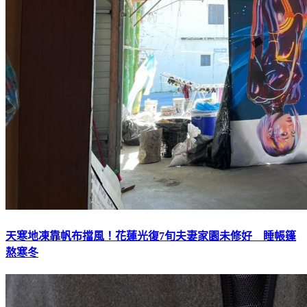
天寒地凍靠帆布擋風！花蓮光復7旬夫妻家園未修好 睡帳篷
熬寒冬