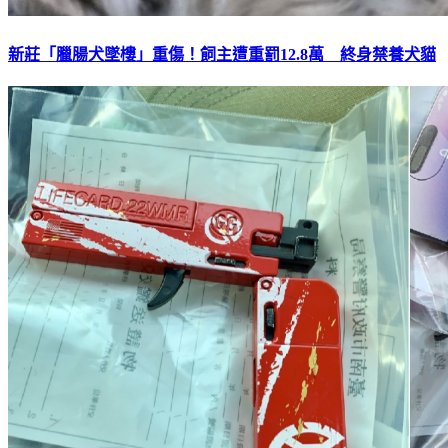
新莊「臘腸犬墜樓」重傷！飼主遭重罰12.8萬 終身禁養犬貓