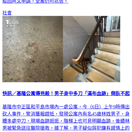
駁回阿文申請，全案仍可抗告。
社會
快訊／基隆公寓傳兇殺！男子身中多刀「滿布血跡」倒臥不起
基隆市中正區和平島市場內一處公寓，今（6日）上午9時傳出
砍人事件，警消獲報趕抵，發現公寓內有名45歲林姓男子，身
體多處中刀，現場血跡斑斑，階梯上也可見明顯血跡，後續林
男被緊急送往醫院搶救。據了解，男子疑似與犯嫌有感情上的