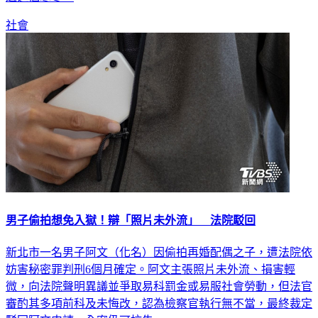
社會
男子偷拍想免入獄！辯「照片未外流」 法院駁回
新北市一名男子阿文（化名）因偷拍再婚配偶之子，遭法院依
妨害秘密罪判刑6個月確定。阿文主張照片未外流、損害輕
微，向法院聲明異議並爭取易科罰金或易服社會勞動，但法官
審酌其多項前科及未悔改，認為檢察官執行無不當，最終裁定