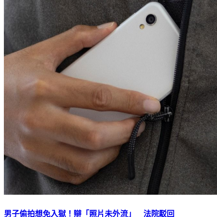
男子偷拍想免入獄！辯「照片未外流」 法院駁回