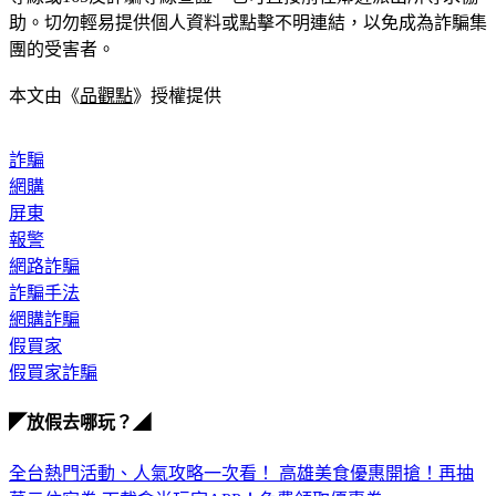
助。切勿輕易提供個人資料或點擊不明連結，以免成為詐騙集
團的受害者。
本文由《
品觀點
》授權提供
詐騙
網購
屏東
報警
網路詐騙
詐騙手法
網購詐騙
假買家
假買家詐騙
◤放假去哪玩？◢
全台熱門活動、人氣攻略一次看！
高雄美食優惠開搶！再抽