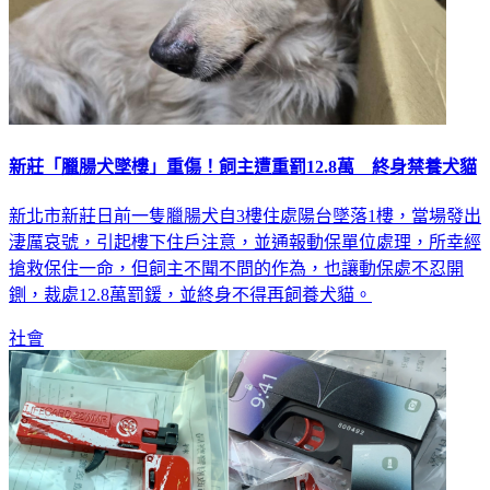
新莊「臘腸犬墜樓」重傷！飼主遭重罰12.8萬 終身禁養犬貓
新北市新莊日前一隻臘腸犬自3樓住處陽台墜落1樓，當場發出
淒厲哀號，引起樓下住戶注意，並通報動保單位處理，所幸經
搶救保住一命，但飼主不聞不問的作為，也讓動保處不忍開
鍘，裁處12.8萬罰鍰，並終身不得再飼養犬貓。
社會