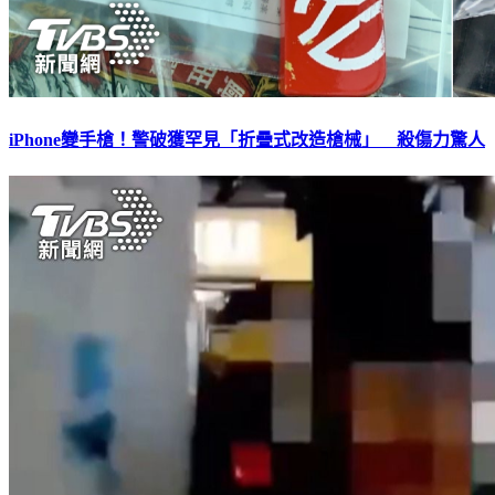
iPhone變手槍！警破獲罕見「折疊式改造槍械」 殺傷力驚人