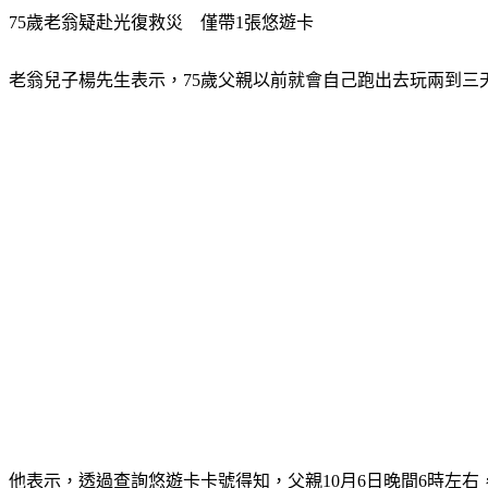
75歲老翁疑赴光復救災　僅帶1張悠遊卡
老翁兒子楊先生表示，75歲父親以前就會自己跑出去玩兩到
他表示，透過查詢悠遊卡卡號得知，父親10月6日晚間6時左