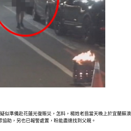
）
出，疑似準備赴花蓮光復賑災，怎料，楊姓老翁當天晚上於宜蘭蘇
眾協助，另也已報警處置，盼能盡速找到父親。