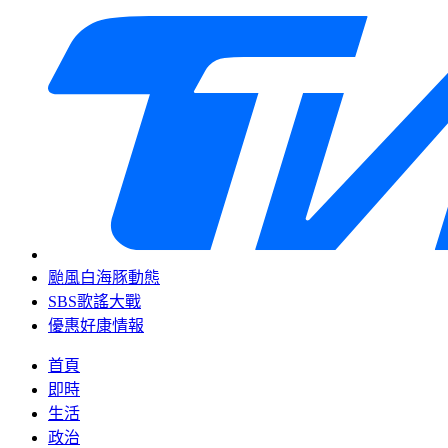
颱風白海豚動態
SBS歌謠大戰
優惠好康情報
首頁
即時
生活
政治