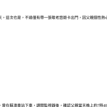
三天，這次也是，不過僅有帶一張敬老悠遊卡出門，因父親個性熱
右，曾在蘇澳車站下車，調閱監視器後，確認父親當天晚上約7時