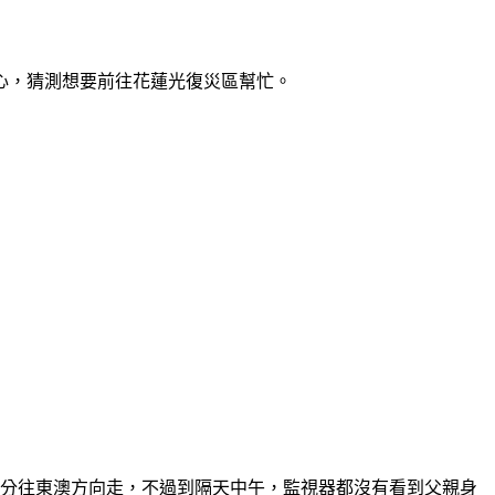
心，猜測想要前往花蓮光復災區幫忙。
40分往東澳方向走，不過到隔天中午，監視器都沒有看到父親身