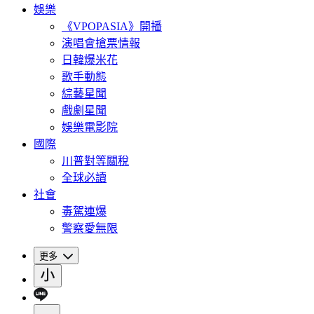
娛樂
《VPOPASIA》開播
演唱會搶票情報
日韓爆米花
歌手動態
綜藝星聞
戲劇星聞
娛樂電影院
國際
川普對等關稅
全球必讀
社會
毒駕連爆
警察愛無限
更多