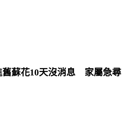
進舊蘇花10天沒消息 家屬急尋