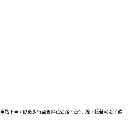
澳車站下車，隨後步行至舊蘇花公路、台9丁線，接著就沒了蹤