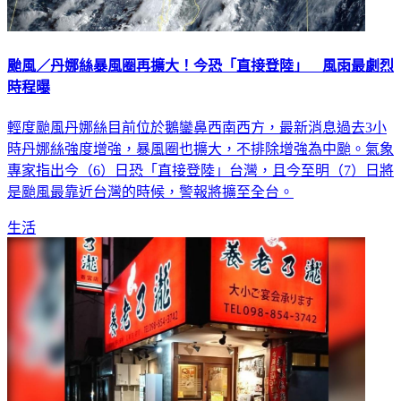
颱風／丹娜絲暴風圈再擴大！今恐「直接登陸」 風雨最劇烈
時程曝
輕度颱風丹娜絲目前位於鵝鑾鼻西南西方，最新消息過去3小
時丹娜絲強度增強，暴風圈也擴大，不排除增強為中颱。氣象
專家指出今（6）日恐「直接登陸」台灣，且今至明（7）日將
是颱風最靠近台灣的時候，警報將擴至全台。
生活