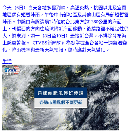
今天（6日）白天各地多雲到晴、高溫炎熱，桃園以北及宜蘭
地區偶有短暫陣雨，午後中南部地區及其他山區有局部短暫雷
陣雨。中颱白海豚清晨2時位於台北東方約1360公里的海面
上，朝偏西的方向往琉球附近海面移動，後續路徑不確定性仍
大，週末到下週一（8日至10日）最接近台灣，不排除發布海
上颱風警報。《TVBS新聞網》為您掌握全台各地一週氣溫變
化、降雨機率與最新天氣預報，隨時應對天氣變化。
生活