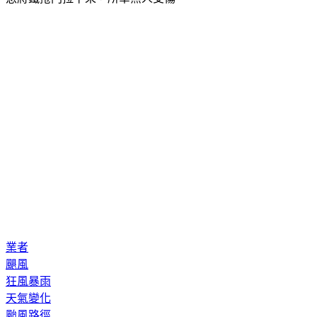
業者
颶風
狂風暴雨
天氣變化
颱風路徑