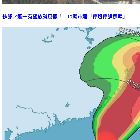
快訊／週一有望放颱風假！ 17縣市達「停班停課標準」