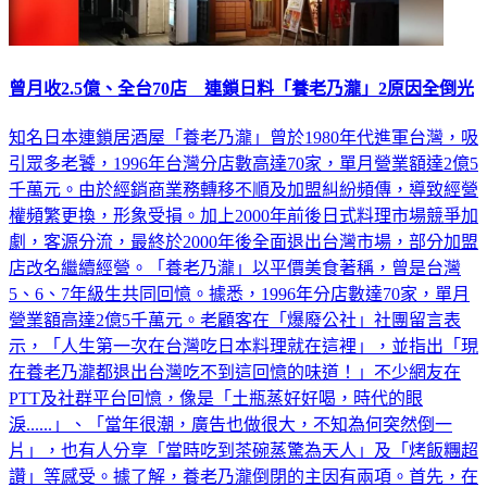
曾月收2.5億、全台70店 連鎖日料「養老乃瀧」2原因全倒光
知名日本連鎖居酒屋「養老乃瀧」曾於1980年代進軍台灣，吸
引眾多老饕，1996年台灣分店數高達70家，單月營業額達2億5
千萬元。由於經銷商業務轉移不順及加盟糾紛頻傳，導致經營
權頻繁更換，形象受損。加上2000年前後日式料理市場競爭加
劇，客源分流，最終於2000年後全面退出台灣市場，部分加盟
店改名繼續經營。「養老乃瀧」以平價美食著稱，曾是台灣
5、6、7年級生共同回憶。據悉，1996年分店數達70家，單月
營業額高達2億5千萬元。老顧客在「爆廢公社」社團留言表
示，「人生第一次在台灣吃日本料理就在這裡」，並指出「現
在養老乃瀧都退出台灣吃不到這回憶的味道！」不少網友在
PTT及社群平台回憶，像是「土瓶蒸好好喝，時代的眼
淚......」、「當年很潮，廣告也做很大，不知為何突然倒一
片」，也有人分享「當時吃到茶碗蒸驚為天人」及「烤飯糰超
讚」等感受。據了解，養老乃瀧倒閉的主因有兩項。首先，在