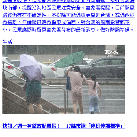
動速度較慢，但預期未來將逐漸朝東北方向前進，接近台灣海
峽南部，提醒沿海地區民眾注意安全。氣象署提醒，目前颱風
路徑仍存在不確定性，不排除可能偏東更靠近台灣，或偏西稍
微遠離。無論颱風略微偏東或偏西，對台灣的風雨影響都不
小，民眾應隨時留意氣象署發布的最新消息，做好防颱準備。
生活
快訊／週一有望放颱風假！ 17縣市達「停班停課標準」