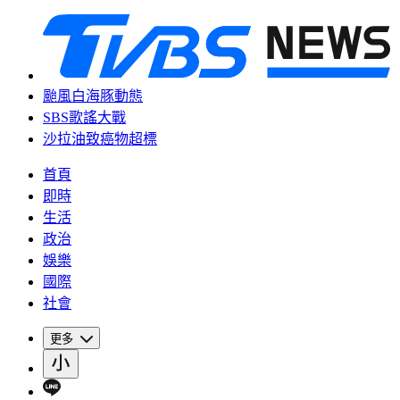
颱風白海豚動態
SBS歌謠大戰
沙拉油致癌物超標
首頁
即時
生活
政治
娛樂
國際
社會
更多