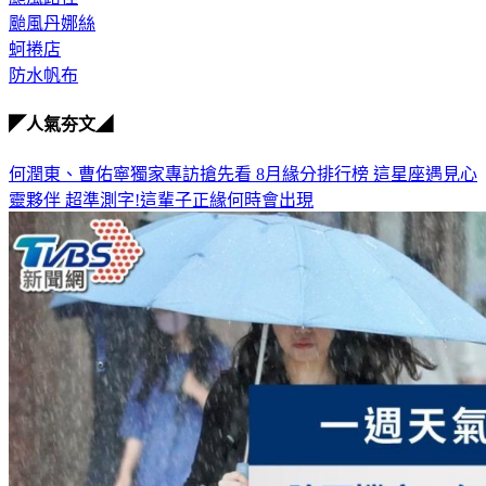
颱風丹娜絲
蚵捲店
防水帆布
◤人氣夯文◢
何潤東、曹佑寧獨家專訪搶先看
8月緣分排行榜 這星座遇見心
靈夥伴
超準測字!這輩子正緣何時會出現