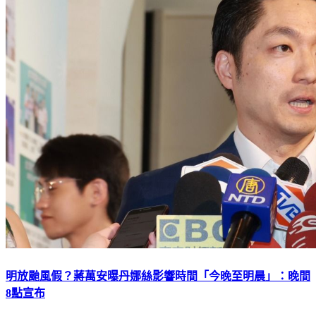
明放颱風假？蔣萬安曝丹娜絲影響時間「今晚至明晨」：晚間
8點宣布