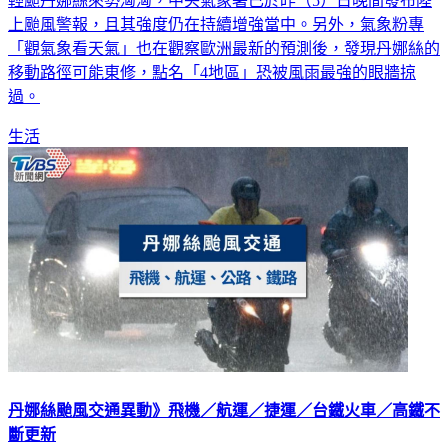
輕颱丹娜絲來勢洶洶，中央氣象署已於昨（5）日晚間發布陸
上颱風警報，且其強度仍在持續增強當中。另外，氣象粉專
「觀氣象看天氣」也在觀察歐洲最新的預測後，發現丹娜絲的
移動路徑可能東修，點名「4地區」恐被風雨最強的眼牆掠
過。
生活
丹娜絲颱風交通異動》飛機／航運／捷運／台鐵火車／高鐵不
斷更新