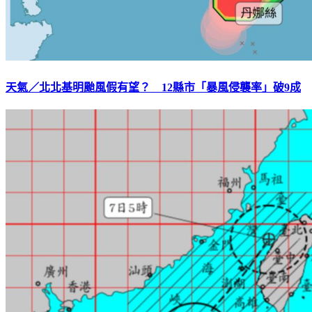
天氣／北北基明颱風假有望？ 12縣市「暴風侵襲率」破9成