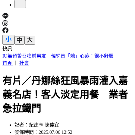
快訊
快訊／財神爺不在家 威力彩頭獎、二獎雙槓龜
首頁
｜
社會
有片／丹娜絲狂風暴雨灌入嘉
義名店！客人淡定用餐 業者
急拉鐵門
記者：紀建亨,陳佳宜
發佈時間：2025.07.06 12:52