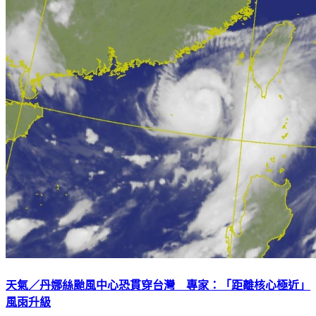
天氣／丹娜絲颱風中心恐貫穿台灣 專家：「距離核心極近」
風雨升級