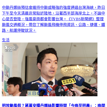
中颱丹娜絲預估會維持中颱或略強的強度通過台灣海峽，昨日
下午至今天清晨非常貼近陸地，沿著西半部海岸北上，不論中
心是否登陸，強風豪雨都會影響台灣。《TVBS新聞網》整理
颱風交通概況，帶您了解颱風飛機停飛資訊、公路、捷運、鐵
路、航運停駛狀況。
生活
明放颱風假？蔣萬安曝丹娜絲影響時間「今晚至明晨」：晚間