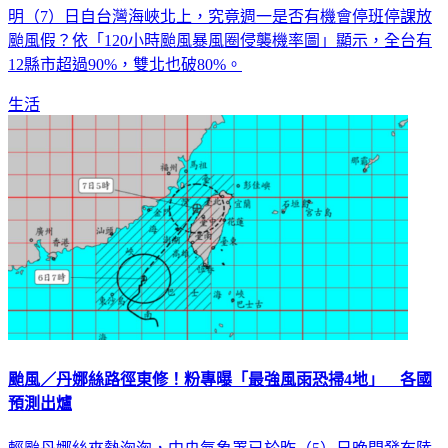
明（7）日自台灣海峽北上，究竟週一是否有機會停班停課放
颱風假？依「120小時颱風暴風圈侵襲機率圖」顯示，全台有
12縣市超過90%，雙北也破80%。
生活
颱風／丹娜絲路徑東修！粉專曝「最強風雨恐掃4地」 各國
預測出爐