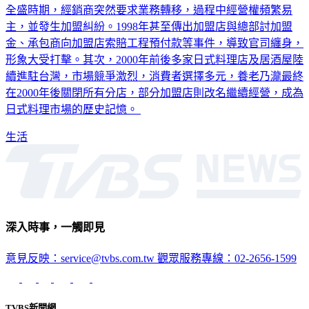
全盛時期，經銷商突然要求業務轉移，過程中經營權頻繁易
主，並發生加盟糾紛。1998年甚至傳出加盟店與總部討加盟
金、承包商向加盟店索賠工程預付款等事件，導致官司纏身，
形象大受打擊。其次，2000年前後多家日式料理店及居酒屋陸
續進駐台灣，市場競爭激烈，消費者選擇多元，養老乃瀧最終
在2000年後關閉所有分店，部分加盟店則改名繼續經營，成為
日式料理市場的歷史記憶。
生活
深入時事，一觸即見
意見反映：service@tvbs.com.tw
觀眾服務專線：02-2656-1599
TVBS新聞網