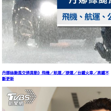
丹娜絲颱風交通異動》飛機／航運／捷運／台鐵火車／高鐵不
斷更新