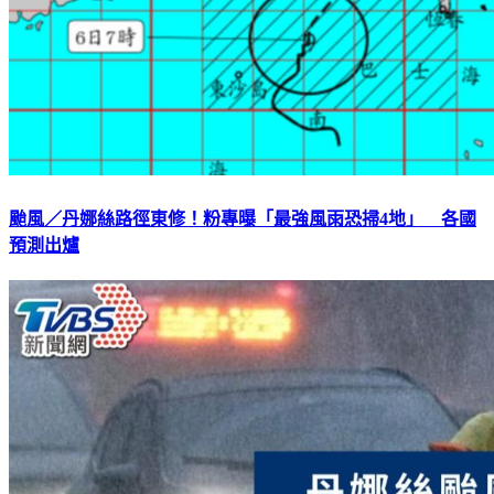
颱風／丹娜絲路徑東修！粉專曝「最強風雨恐掃4地」 各國
預測出爐