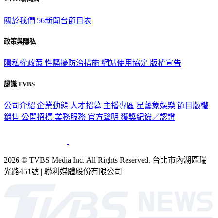
關於我們
56新聞台節目表
政策與隱私
隱私權政策
性騷擾防治措施
網站使用協定
版權宣告
認識 TVBS
公司介紹
企業動態
人才招募
主播專區
星藝象娛樂
節目版權
銷售
公開招標
業務服務
官方聲明
獲獎紀錄／認證
2026 © TVBS Media Inc. All Rights Reserved. 台北市內湖區瑞
光路451號 | 聯利媒體股份有限公司