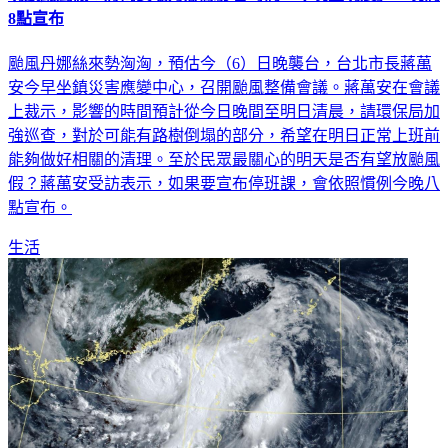
8點宣布
颱風丹娜絲來勢洶洶，預估今（6）日晚襲台，台北市長蔣萬
安今早坐鎮災害應變中心，召開颱風整備會議。蔣萬安在會議
上裁示，影響的時間預計從今日晚間至明日清晨，請環保局加
強巡查，對於可能有路樹倒塌的部分，希望在明日正常上班前
能夠做好相關的清理。至於民眾最關心的明天是否有望放颱風
假？蔣萬安受訪表示，如果要宣布停班課，會依照慣例今晚八
點宣布。
生活