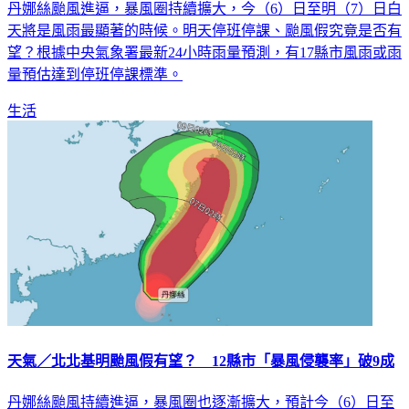
丹娜絲颱風進逼，暴風圈持續擴大，今（6）日至明（7）日白
天將是風雨最顯著的時候。明天停班停課、颱風假究竟是否有
望？根據中央氣象署最新24小時雨量預測，有17縣市風雨或雨
量預估達到停班停課標準。
生活
天氣／北北基明颱風假有望？ 12縣市「暴風侵襲率」破9成
丹娜絲颱風持續進逼，暴風圈也逐漸擴大，預計今（6）日至