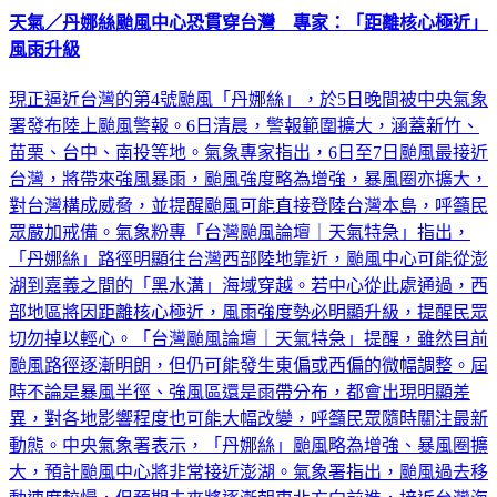
天氣／丹娜絲颱風中心恐貫穿台灣 專家：「距離核心極近」
風雨升級
現正逼近台灣的第4號颱風「丹娜絲」，於5日晚間被中央氣象
署發布陸上颱風警報。6日清晨，警報範圍擴大，涵蓋新竹、
苗栗、台中、南投等地。氣象專家指出，6日至7日颱風最接近
台灣，將帶來強風暴雨，颱風強度略為增強，暴風圈亦擴大，
對台灣構成威脅，並提醒颱風可能直接登陸台灣本島，呼籲民
眾嚴加戒備。氣象粉專「台灣颱風論壇｜天氣特急」指出，
「丹娜絲」路徑明顯往台灣西部陸地靠近，颱風中心可能從澎
湖到嘉義之間的「黑水溝」海域穿越。若中心從此處通過，西
部地區將因距離核心極近，風雨強度勢必明顯升級，提醒民眾
切勿掉以輕心。「台灣颱風論壇｜天氣特急」提醒，雖然目前
颱風路徑逐漸明朗，但仍可能發生東偏或西偏的微幅調整。屆
時不論是暴風半徑、強風區還是雨帶分布，都會出現明顯差
異，對各地影響程度也可能大幅改變，呼籲民眾隨時關注最新
動態。中央氣象署表示，「丹娜絲」颱風略為增強、暴風圈擴
大，預計颱風中心將非常接近澎湖。氣象署指出，颱風過去移