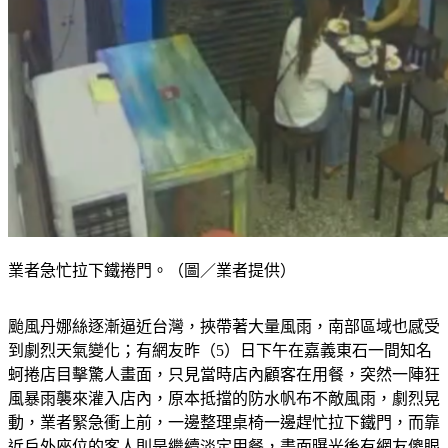
業者急忙拉下鐵捲門。（圖／業者提供）
颱風丹娜絲逐漸逼近台灣，挾帶著大量風雨，南部區域也感受
到劇烈天氣變化；有網友昨（5）日下午在嘉義東石一間知名
蚵捲店目擊驚人畫面，只見當時店內顧客在用餐，突然一陣狂
風暴雨襲來灌入店內，原本抵擋的防水帆布不敵風雨，劇烈晃
動，業者緊急衝上前，一邊整理桌椅一邊趕忙拉下鐵門，而靠
近戶外座位的客人則是繼續淡定用餐，畫面曝光後有網友傻眼