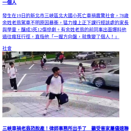
一個人
發生在19日的新北市三峽區北大國小死亡車禍震驚社會，78歲
余姓老翁駕車不明原因暴衝，猛力撞上正下課行經該處的家長
與學童，釀成3死12傷慘劇。有余姓老翁的前同事出面爆料他
過往瘋狂行徑，直指他「一握方向盤，就像變了個人！」
社會
三峽車禍老翁恐脫產！律師事務所出手了 籲受害家屬儘速聯