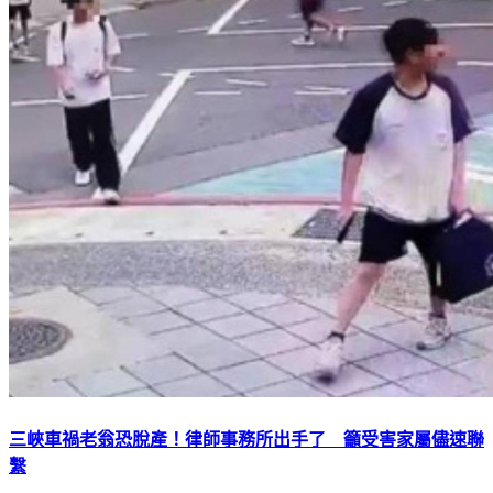
三峽車禍老翁恐脫產！律師事務所出手了 籲受害家屬儘速聯
繫