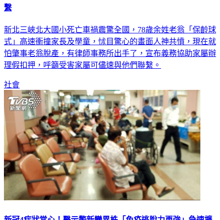
繫
新北三峽北大國小死亡車禍震驚全國，78歲余姓老翁「保齡球
式」高速衝撞家長及學童，怵目驚心的畫面人神共憤，現在就
怕肇事老翁脫產，有律師事務所出手了，宣布義務協助家屬辦
理假扣押，呼籲受害家屬可儘速與他們聯繫。
社會
新冠4症狀當心！醫示警新變異株「免疫逃脫力更強」急速擴