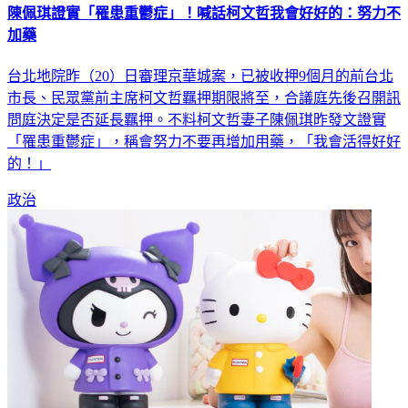
陳佩琪證實「罹患重鬱症」！喊話柯文哲我會好好的：努力不
加藥
台北地院昨（20）日審理京華城案，已被收押9個月的前台北
市長、民眾黨前主席柯文哲羈押期限將至，合議庭先後召開訊
問庭決定是否延長羈押。不料柯文哲妻子陳佩琪昨發文證實
「罹患重鬱症」，稱會努力不要再增加用藥，「我會活得好好
的！」
政治