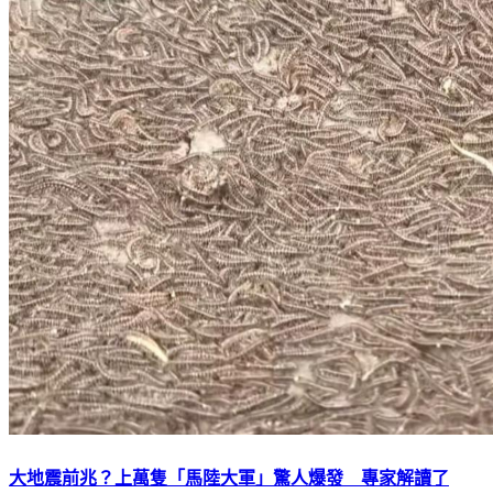
大地震前兆？上萬隻「馬陸大軍」驚人爆發 專家解讀了