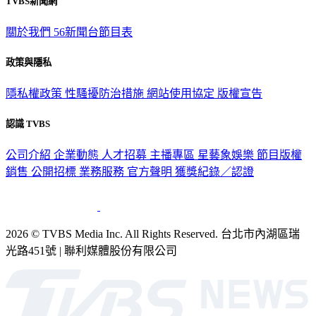
TVBS新聞網
關於我們
56新聞台節目表
政策與隱私
隱私權政策
性騷擾防治措施
網站使用協定
版權宣告
認識 TVBS
公司介紹
企業動態
人才招募
主播專區
星藝象娛樂
節目版權
銷售
公開招標
業務服務
官方聲明
獲獎紀錄／認證
2026 © TVBS Media Inc. All Rights Reserved. 台北市內湖區瑞
光路451號 | 聯利媒體股份有限公司