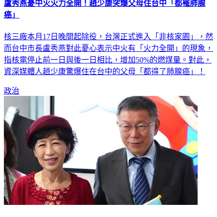
盧秀燕憂中火火力全開！趙少康突爆父母住台中「都罹肺腺
癌」
核三廠本月17日晚間起除役，台灣正式進入「非核家園」，然
而台中市長盧秀燕對此憂心表示中火有「火力全開」的現象，
指核電停止前一日與後一日相比，增加50%的燃煤量。對此，
資深媒體人趙少康驚爆住在台中的父母「都得了肺腺癌」！
政治