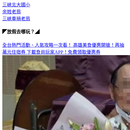
三峽北大國小
余姓老翁
三峽車禍老翁
◤放假去哪玩？◢
全台熱門活動、人氣攻略一次看！
高雄美食優惠開搶！再抽
萬元住宿券
下載食尚玩家APP！免費領取優惠券