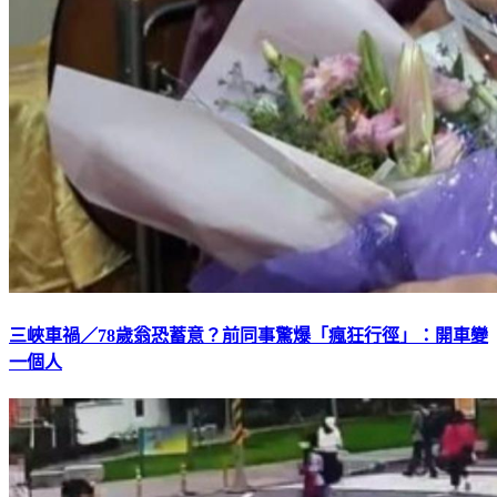
三峽車禍／78歲翁恐蓄意？前同事驚爆「瘋狂行徑」：開車變
一個人