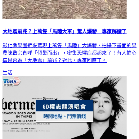
大地震前兆？上萬隻「馬陸大軍」驚人爆發 專家解讀了
彰化縣果園近來驚現上萬隻「馬陸」大爆發，拍攝下畫面的果
農陳啟宗直呼「傾巢而出」，密集恐懼症都起來了！有人擔心
這是否為「大地震」前兆？對此，專家回應了。
生活