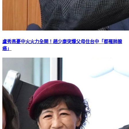
盧秀燕憂中火火力全開！趙少康突爆父母住台中「都罹肺腺
癌」