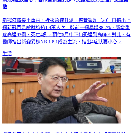
散
新冠疫情捲土重來，近來急速升溫，疾管署昨（20）日指出上
週新冠門急診就診逾1.9萬人次，較前一週暴增88.2%，新增重
症高達93例、死亡4例，預估6月中下旬恐達到高峰。對此，有
醫師指出新變異株NB.1.8.1成為主流，指出4症狀要小心。
生活