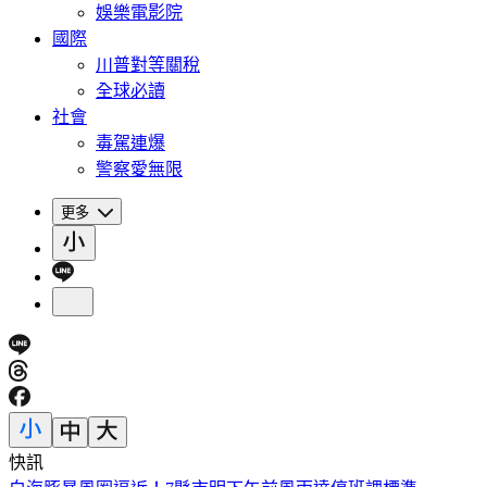
娛樂電影院
國際
川普對等關稅
全球必讀
社會
毒駕連爆
警察愛無限
更多
快訊