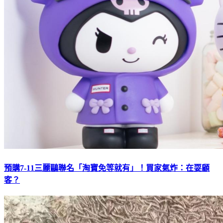
預購7-11三麗鷗聯名「淘寶免等就有」！買家氣炸：在耍顧
客？