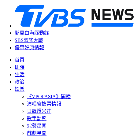
颱風白海豚動態
SBS歌謠大戰
優惠好康情報
首頁
即時
生活
政治
娛樂
《VPOPASIA》開播
演唱會搶票情報
日韓爆米花
歌手動態
綜藝星聞
戲劇星聞