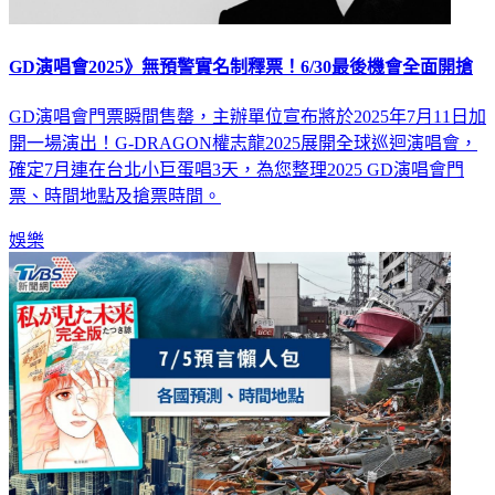
GD演唱會2025》無預警實名制釋票！6/30最後機會全面開搶
GD演唱會門票瞬間售罄，主辦單位宣布將於2025年7月11日加
開一場演出！G-DRAGON權志龍2025展開全球巡迴演唱會，
確定7月連在台北小巨蛋唱3天，為您整理2025 GD演唱會門
票、時間地點及搶票時間。
娛樂