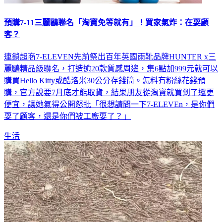
預購7-11三麗鷗聯名「淘寶免等就有」！買家氣炸：在耍顧
客？
連鎖超商7-ELEVEN先前祭出百年英國雨靴品牌HUNTER x三
麗鷗精品級聯名，打造逾20款質感周邊，集6點加999元就可以
購買Hello Kitty或酷洛米30公分存錢筒。怎料有粉絲花錢預
購，官方說要7月底才能取貨，結果朋友從淘寶就買到了還更
便宜，讓她氣得公開怒批「很想請問一下7-ELEVEn，是你們
耍了顧客，還是你們被工廠耍了？」
生活