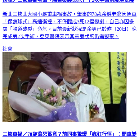
快訊／三峽車禍老翁「腸道破裂命危」！2次手術剖腹現況曝
新北三峽北大國小嚴重車禍事故，肇事的78歲余姓老翁因駕車
「保齡球式」高速衝撞，不僅釀成3死12傷慘劇，自己亦因多
處「腸道破裂」命危。目前最新狀況是余男已於昨（20日）晚
完成第2次手術，亞東醫院表示其意識狀態仍需觀察。
社會
三峽車禍／78歲翁恐蓄意？前同事驚爆「瘋狂行徑」：開車變