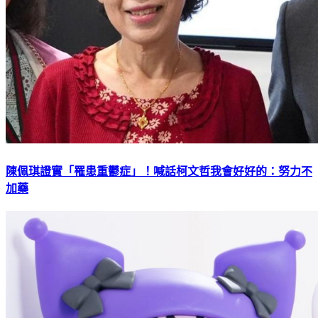
陳佩琪證實「罹患重鬱症」！喊話柯文哲我會好好的：努力不
加藥