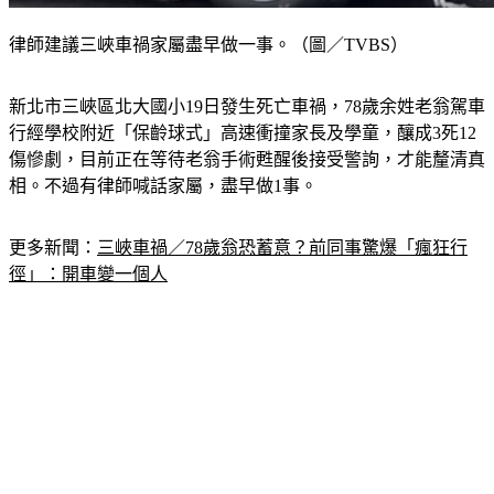
律師建議三峽車禍家屬盡早做一事。（圖／TVBS）
新北市三峽區北大國小19日發生死亡車禍，78歲余姓老翁駕車
行經學校附近「保齡球式」高速衝撞家長及學童，釀成3死12
傷慘劇，目前正在等待老翁手術甦醒後接受警詢，才能釐清真
相。不過有律師喊話家屬，盡早做1事。
更多新聞：
三峽車禍／78歲翁恐蓄意？前同事驚爆「瘋狂行
徑」：開車變一個人