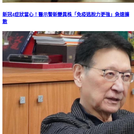
新冠4症狀當心！醫示警新變異株「免疫逃脫力更強」急速擴
散