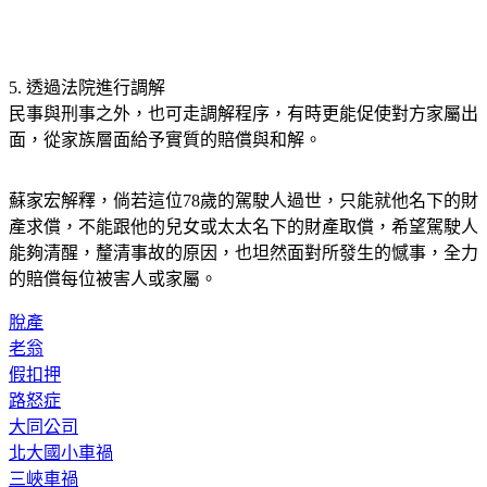
5. 
透過法院進行調解
民事與刑事之外，也可走調解程序，有時更能促使對方家屬出
面，從家族層面給予實質的賠償與和解。
蘇家宏解釋，倘若這位78歲的駕駛人過世，只能就他名下的財
產求償，不能跟他的兒女或太太名下的財產取償，希望駕駛人
能夠清醒，釐清事故的原因，也坦然面對所發生的憾事，全力
的賠償每位被害人或家屬。
脫產
老翁
假扣押
路怒症
大同公司
北大國小車禍
三峽車禍