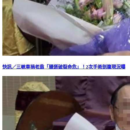
快訊／三峽車禍老翁「腸道破裂命危」！2次手術剖腹現況曝