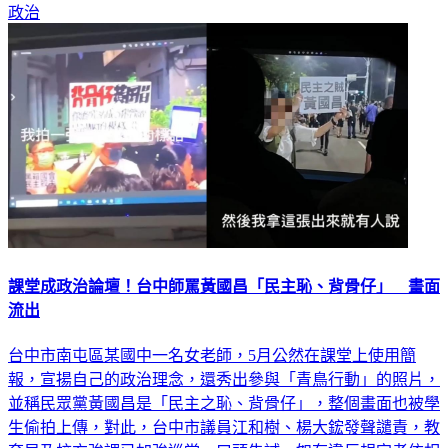
政治
課堂成政治論壇！台中師罵黃國昌「民主恥、背骨仔」 畫面
流出
台中市南屯區某國中一名女老師，5月公然在課堂上使用簡
報，宣揚自己的政治理念，還秀出參與「青鳥行動」的照片，
並稱民眾黨黃國昌是「民主之恥、背骨仔」，整個畫面也被學