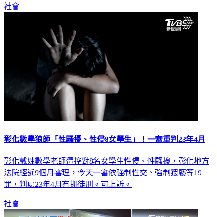
社會
彰化數學狼師「性騷擾、性侵8女學生」！一審重判23年4月
彰化戴姓數學老師遭控對8名女學生性侵、性騷擾，彰化地方
法院經近9個月審理，今天一審依強制性交、強制猥褻等19
罪，判處23年4月有期徒刑。可上訴。
社會