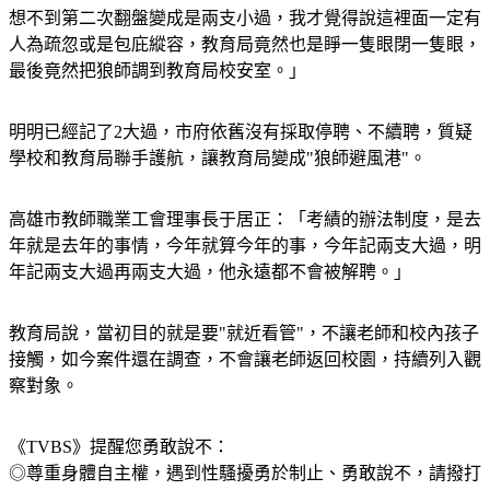
擾檢舉案，經過第一次調查有4個案子成立，第一次是解聘，
想不到第二次翻盤變成是兩支小過，我才覺得說這裡面一定有
人為疏忽或是包庇縱容，教育局竟然也是睜一隻眼閉一隻眼，
最後竟然把狼師調到教育局校安室。」
明明已經記了2大過，市府依舊沒有採取停聘、不續聘，質疑
學校和教育局聯手護航，讓教育局變成"狼師避風港"。
高雄市教師職業工會理事長于居正：「考績的辦法制度，是去
年就是去年的事情，今年就算今年的事，今年記兩支大過，明
年記兩支大過再兩支大過，他永遠都不會被解聘。」
教育局說，當初目的就是要"就近看管"，不讓老師和校內孩子
接觸，如今案件還在調查，不會讓老師返回校園，持續列入觀
察對象。
《TVBS》提醒您勇敢說不：