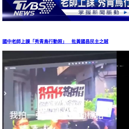
國中老師上課「秀青鳥行動照」 批黃國昌民主之賊