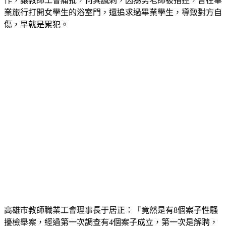
教育局長承認，男老師確實借調到教育局，在「校安室」工
作，讓教師工會痛批，何其諷刺，因為男老師被指控，曾在畢
業旅行打開女學生的浴室門，還追求過畢業學生，導致對方自
傷，早就是累犯。
高雄市教師職業工會理事長于居正：「竟然是有8個案子性騷