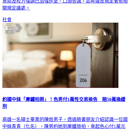
生偷拍上傳，對此，台中市議員江和樹、楊大鋐發聲譴責，教
育局及校方強調已加強巡堂、口頭告誡，如有違反規定者依相
關規定議處。
社會
約國中妹「摩鐵拍照」！色男付1萬性交易挨告 賠50萬換緩
刑
高雄一名碩士畢業的陳姓男子，透過臉書朋友介紹認識一位國