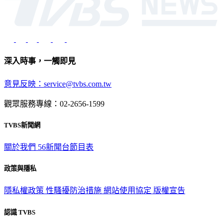
深入時事，一觸即見
意見反映：service@tvbs.com.tw
觀眾服務專線：02-2656-1599
TVBS新聞網
關於我們
56新聞台節目表
政策與隱私
隱私權政策
性騷擾防治措施
網站使用協定
版權宣告