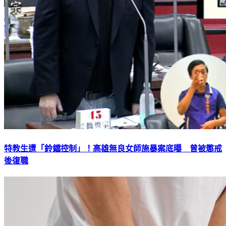
特教生遭「鈴鐺控制」！高雄無良女師施暴案底曝 曾被懲戒
後復職