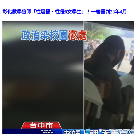
彰化數學狼師「性騷擾、性侵8女學生」！一審重判23年4月