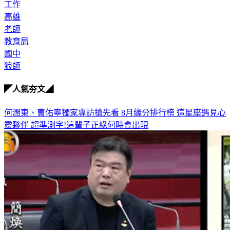
性騷擾
工作
高雄
老師
教育局
國中
狼師
◤人氣夯文◢
何潤東、曹佑寧獨家專訪搶先看
8月緣分排行榜 這星座遇見心
靈夥伴
超準測字!這輩子正緣何時會出現