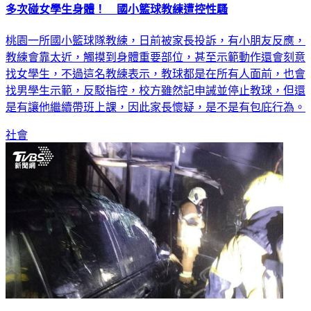
多次碰女學生身體！ 國小籃球教練遭控性騷
桃園一所國小籃球隊教練，日前被家長投訴，有小朋友反應，
教練會靠太近，觸摸到身體重要部位，甚至示範動作還會刻意
找女學生，不過這名教練表示，教球都是在所有人面前，也會
找男學生示範，反駁指控，校方雖然記申誡並停止教球，但還
是有讓他繼續帶班上課，因此家長懷疑，是不是有包庇行為。
社會