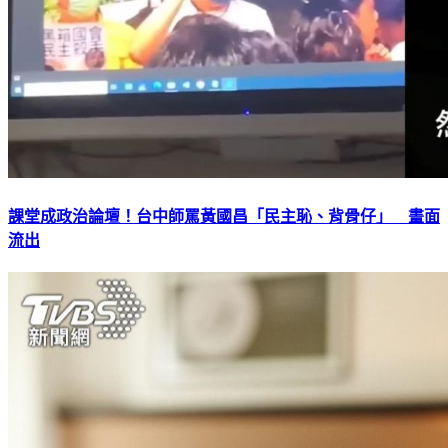
課堂成政治論壇！台中師罵黃國昌「民主恥、背骨仔」 畫面
流出