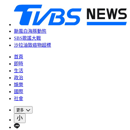
颱風白海豚動態
SBS歌謠大戰
沙拉油致癌物超標
首頁
即時
生活
政治
娛樂
國際
社會
更多