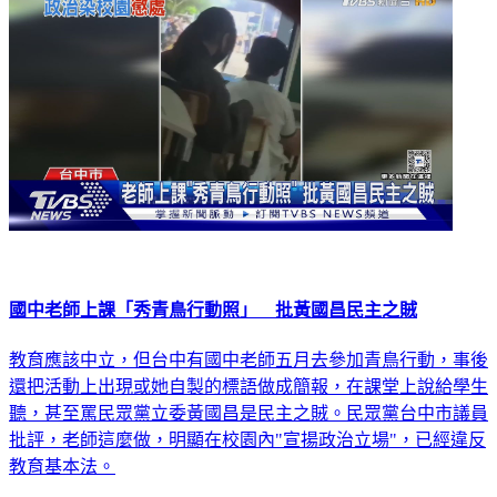
國中老師上課「秀青鳥行動照」 批黃國昌民主之賊
教育應該中立，但台中有國中老師五月去參加青鳥行動，事後
還把活動上出現或她自製的標語做成簡報，在課堂上說給學生
聽，甚至罵民眾黨立委黃國昌是民主之賊。民眾黨台中市議員
批評，老師這麼做，明顯在校園內"宣揚政治立場"，已經違反
教育基本法。