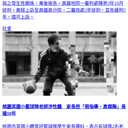
中妹青青（化名），陳男約她到摩鐵旅拍，竟起色心付1萬元
與之發生性關係，事後挨告。高雄地院一審判處陳男3年10月
徒刑。案經上訴至高雄高分院，二審改處2年徒刑，宣告緩刑5
年。還可上訴。
社會
桃園某國小籃球隊老師涉性騷 家長控「假指導、真摸胸」長
達10年