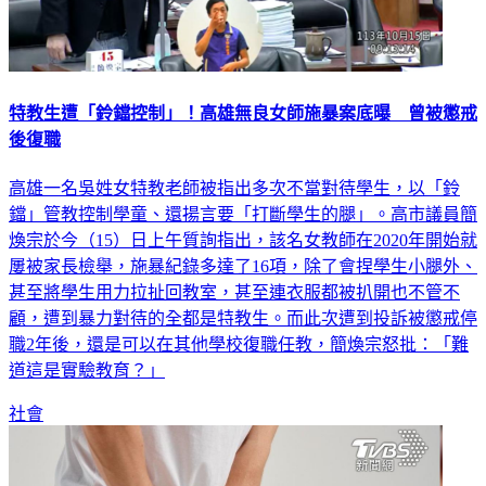
特教生遭「鈴鐺控制」！高雄無良女師施暴案底曝 曾被懲戒
後復職
高雄一名吳姓女特教老師被指出多次不當對待學生，以「鈴
鐺」管教控制學童、還揚言要「打斷學生的腿」。高市議員簡
煥宗於今（15）日上午質詢指出，該名女教師在2020年開始就
屢被家長檢舉，施暴紀錄多達了16項，除了會捏學生小腿外、
甚至將學生用力拉扯回教室，甚至連衣服都被扒開也不管不
顧，遭到暴力對待的全都是特教生。而此次遭到投訴被懲戒停
職2年後，還是可以在其他學校復職任教，簡煥宗怒批：「難
道這是實驗教育？」
社會