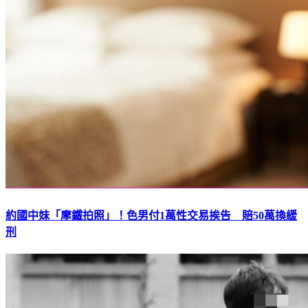
約國中妹「摩鐵拍照」！色男付1萬性交易挨告 賠50萬換緩
刑