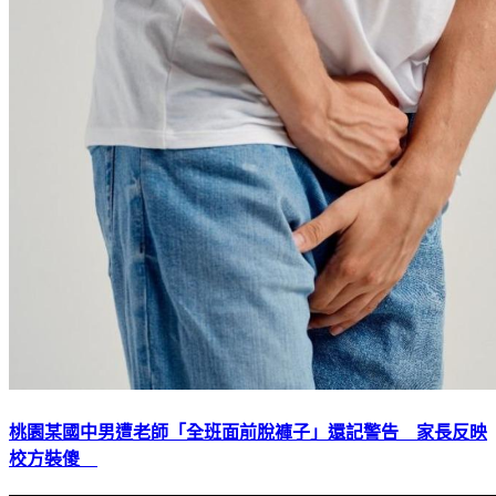
桃園某國中男遭老師「全班面前脫褲子」還記警告 家長反映
校方裝傻