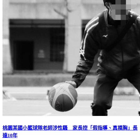
桃園某國小籃球隊老師涉性騷 家長控「假指導、真摸胸」長