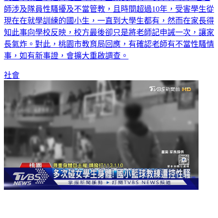
桃園市某國小體育班籃球隊學生家長爆料，表示有球隊2名老
師涉及隊員性騷擾及不當管教，且時間超過10年，受害學生從
現在在就學訓練的國小生，一直到大學生都有，然而在家長得
知此事向學校反映，校方最後卻只是將老師記申誡一次，讓家
長氣炸。對此，桃園市教育局回應，有確認老師有不當性騷情
事，如有新事證，會擴大重啟調查。
社會