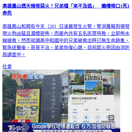
高雄鳳山透天暗夜惡火！兄弟檔「來不及逃」 癱樓梯口1死1
命危
高雄鳳山和興街今天（20）日凌晨發生火警，警消獲報到場發
現火勢凶猛且濃煙密佈，而屋內共有五名民眾待救，立即佈水
線搶救。然而就讀高中和國中的兄弟被救出時已無生命跡象，
緊急送醫後，哥哥不治，弟弟恢復心跳，目前起火原因由消防
局調查中。
社會