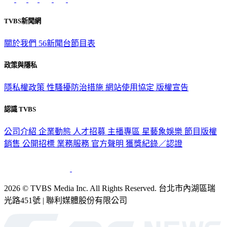
TVBS新聞網
關於我們
56新聞台節目表
政策與隱私
隱私權政策
性騷擾防治措施
網站使用協定
版權宣告
認識 TVBS
公司介紹
企業動態
人才招募
主播專區
星藝象娛樂
節目版權
銷售
公開招標
業務服務
官方聲明
獲獎紀錄／認證
2026 © TVBS Media Inc. All Rights Reserved. 台北市內湖區瑞
光路451號 | 聯利媒體股份有限公司