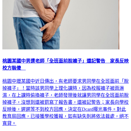
桃園某國中男遭老師「全班面前脫褲子」還記警告 家長反映
校方裝傻
桃園中壢某國中近日傳出，有老師要求男同學在全班面前「脫
掉褲子」！當時該男同學上理化課時，因為校服褲子被雨淋
濕，在上課時偷換褲子，老師發現後就讓男同學在全班面前脫
掉褲子，沒想到還被罰寫了報告書，還被記警告；家長向學校
反映後，遲遲等不到校方回應，決定在Dcard曝光事件。對此
教育局回應，已接獲學校獲報，如有缺失則將依法裁處，絕不
寬貸。