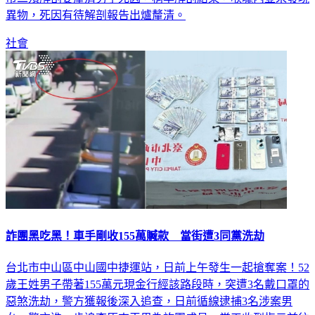
異物，死因有待解剖報告出爐釐清。
社會
詐團黑吃黑！車手剛收155萬贓款 當街遭3同黨洗劫
台北市中山區中山國中捷運站，日前上午發生一起搶奪案！52
歲王姓男子帶著155萬元現金行經該路段時，突遭3名戴口罩的
惡煞洗劫，警方獲報後深入追查，日前循線逮捕3名涉案男