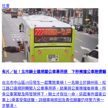
社會
有片／扯！北市騎士違規闖公車專用道 下秒擦撞公車險遭輾
台北市中山區19日發生一起驚險車禍！一名騎士於錦州街、松
江路口違規迴轉闖入公車專用道，結果與公車擦撞後摔車，所
幸公車駕駛及時發現停下，騎士才保住一命，這起事件還害公
車上2乘客受傷送醫，詳細車禍原因及責任歸屬仍待警方進一
步釐清。