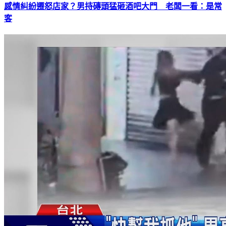
感情糾紛遷怒店家？男持磚頭猛砸酒吧大門 老闆一看：是常
客