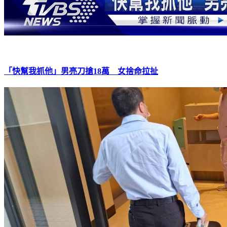
「快幫我抓他」男亮刀搶18萬 女捨命拉扯