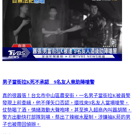
男子當街拉K死不承認 9名友人竟助陣嗆警
真的很囂張！台北市中山區農安街，一名男子當街拉K被員警
發現上前查緝，他不僅矢口否認，還找來9名友人當場嗆警，
仗勢喝了酒，情緒激動大聲咆哮，甚至進入超商內叫囂胡鬧，
警方出動快打部隊到場，祭出了辣椒水壓制，涉嫌抽K菸的男
子也被帶回偵辦。