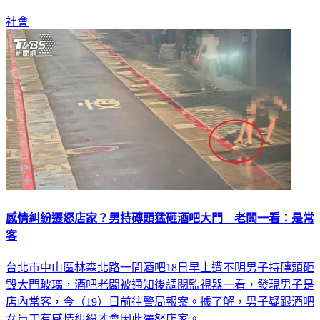
社會
感情糾紛遷怒店家？男持磚頭猛砸酒吧大門 老闆一看：是常
客
台北市中山區林森北路一間酒吧18日早上遭不明男子持磚頭砸
毀大門玻璃，酒吧老闆被通知後調閱監視器一看，發現男子是
店內常客，今（19）日前往警局報案。據了解，男子疑跟酒吧
女員工有感情糾紛才會因此遷怒店家。