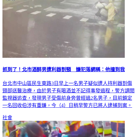
抓到了！北市酒醉男遭利器割頸 嫌犯落網稱：他撞到我
台北市中山區民生東路3日早上一名男子疑似遭人持利器割傷
頸部送醫治療，由於男子有喝酒並不記得事發過程，警方調閱
監視器追查，發現男子受傷前身旁曾經過2名男子，目前鎖定
一名回收伯涉有重嫌，今（4）日稍早警方已將人逮捕到案。
社會