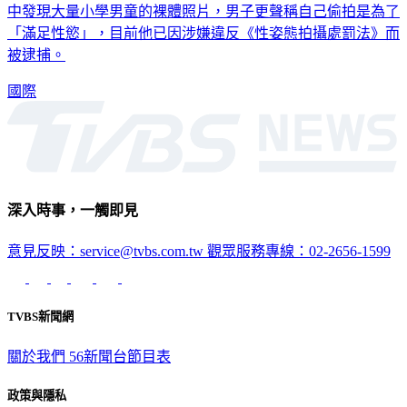
中發現大量小學男童的裸體照片，男子更聲稱自己偷拍是為了
「滿足性慾」，目前他已因涉嫌違反《性姿態拍攝處罰法》而
被逮捕。
國際
深入時事，一觸即見
意見反映：service@tvbs.com.tw
觀眾服務專線：02-2656-1599
TVBS新聞網
關於我們
56新聞台節目表
政策與隱私