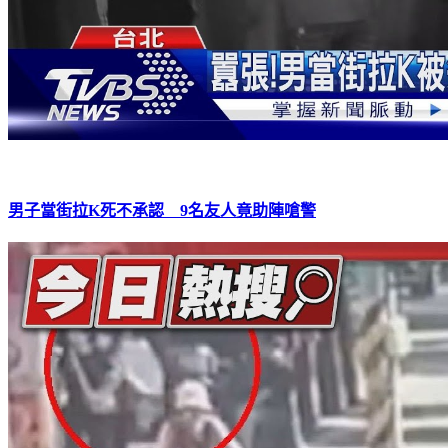
男子當街拉K死不承認 9名友人竟助陣嗆警