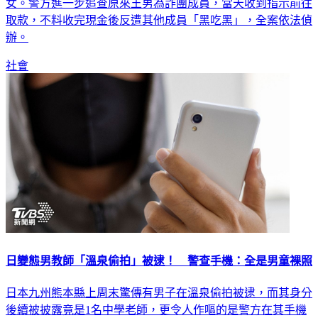
女。警方進一步追查原來王男為詐團成員，當天收到指示前往
取款，不料收完現金後反遭其他成員「黑吃黑」，全案依法偵
辦。
社會
日變態男教師「溫泉偷拍」被逮！ 警查手機：全是男童裸照
日本九州熊本縣上周末驚傳有男子在溫泉偷拍被逮，而其身分
後續被披露竟是1名中學老師，更令人作嘔的是警方在其手機