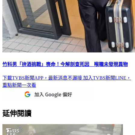
竹科男「拚酒挑戰」喪命！今解剖查死因 喉嚨未發現異物
下載TVBS新聞APP，最新消息不漏接
加入TVBS新聞LINE，
重點新聞一次看
延伸閱讀