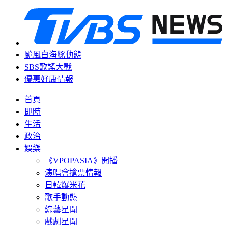
颱風白海豚動態
SBS歌謠大戰
優惠好康情報
首頁
即時
生活
政治
娛樂
《VPOPASIA》開播
演唱會搶票情報
日韓爆米花
歌手動態
綜藝星聞
戲劇星聞