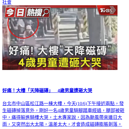
社會
好痛！大樓「天降磁磚」 4歲男童遭砸大哭
台北市中山區松江路一棟大樓，今天(10/6)下午接近兩點，發
生磁磚掉落意外，剛好一名4歲男童騎腳踏車經過，腿部被砸
中，痛得躲進騎樓大哭，土木專家說，因為颱風帶來連日大
雨，又突然出大太陽，溫差太大，才會造成磁磚膨脹剝落。