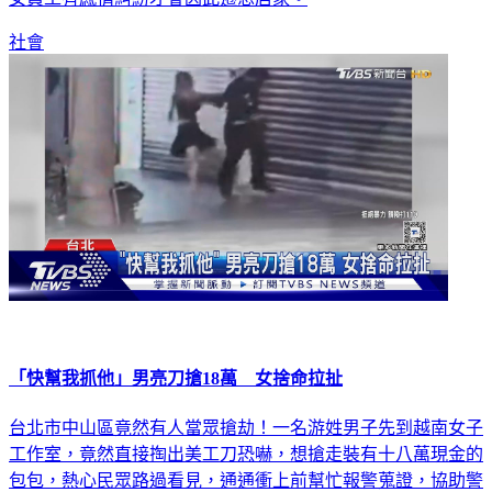
社會
「快幫我抓他」男亮刀搶18萬 女捨命拉扯
台北市中山區竟然有人當眾搶劫！一名游姓男子先到越南女子
工作室，竟然直接掏出美工刀恐嚇，想搶走裝有十八萬現金的
包包，熱心民眾路過看見，通通衝上前幫忙報警蒐證，協助警