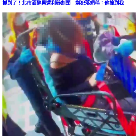
抓到了！北市酒醉男遭利器割頸 嫌犯落網稱：他撞到我