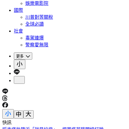
娛樂電影院
國際
川普對等關稅
全球必讀
社會
毒駕連爆
警察愛無限
更多
快訊