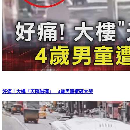
好痛！大樓「天降磁磚」 4歲男童遭砸大哭