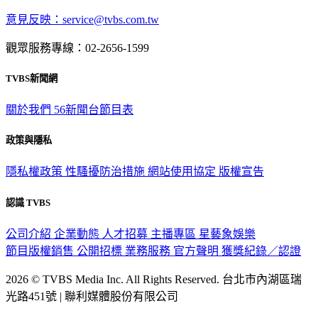
意見反映：service@tvbs.com.tw
觀眾服務專線：02-2656-1599
TVBS新聞網
關於我們
56新聞台節目表
政策與隱私
隱私權政策
性騷擾防治措施
網站使用協定
版權宣告
認識 TVBS
公司介紹
企業動態
人才招募
主播專區
星藝象娛樂
節目版權銷售
公開招標
業務服務
官方聲明
獲獎紀錄／認證
2026 © TVBS Media Inc. All Rights Reserved. 台北市內湖區瑞
光路451號 | 聯利媒體股份有限公司