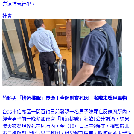
方逮捕現行犯。
社會
竹科男「拚酒挑戰」喪命！今解剖查死因 喉嚨未發現異物
台北市信義區一間百貨日前發現一名男子陳屍在反鎖廁所內，
經查男子前一晚參加夜店「拚酒挑戰」狂飲1公升調酒，結果
隔天被發現猝死在廁所內，今（10）日上午9時許，檢警於北
市二殯解剖要釐清男子死因，稍早解剖結束，喉嚨內並未發現