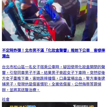
不定時炸彈！北市男不滿「化妝盒聲響」推她下公車 害慘摔
濺血
台北市松山區一名女子搭乘公車時，疑因使用化妝盒開閉的聲
響，引發同車男子不滿，結果男子竟趁女子下車時，突然從後
方女子重推下車，害她跌摔撞傷，口鼻當場出血，警方事後逮
捕男子，發現他是傷害慣犯，全案依傷害、公然侮辱等罪偵
辦，並將其送醫治療。
社會