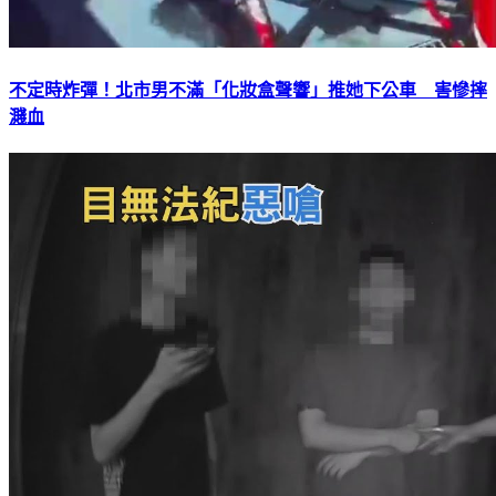
不定時炸彈！北市男不滿「化妝盒聲響」推她下公車 害慘摔
濺血