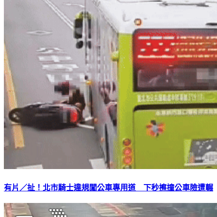
有片／扯！北市騎士違規闖公車專用道 下秒擦撞公車險遭輾