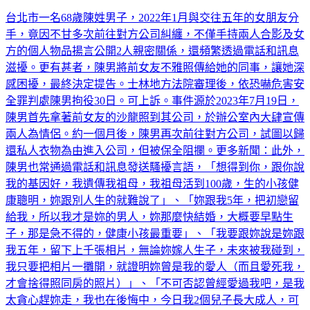
台北市一名68歲陳姓男子，2022年1月與交往五年的女朋友分
手，竟因不甘多次前往對方公司糾纏，不僅手持兩人合影及女
方的個人物品揚言公開2人親密關係，還頻繁透過電話和訊息
滋擾。更有甚者，陳男將前女友不雅照傳給她的同事，讓她深
感困擾，最終決定提告。士林地方法院審理後，依恐嚇危害安
全罪判處陳男拘役30日。可上訴。事件源於2023年7月19日，
陳男首先拿著前女友的沙龍照到其公司，於辦公室內大肆宣傳
兩人為情侶。約一個月後，陳男再次前往對方公司，試圖以歸
還私人衣物為由進入公司，但被保全阻攔。更多新聞：此外，
陳男也常通過電話和訊息發送騷擾言語，「想得到你，跟你說
我的基因好，我遺傳我祖母，我祖母活到100歲，生的小孩健
康聰明，妳跟別人生的就難說了」、「妳跟我5年，把初戀留
給我，所以我才是妳的男人，妳那麼快結婚，大概要早點生
子，那是急不得的，健康小孩最重要」、「我要跟妳說是妳跟
我五年，留下上千張相片，無論妳嫁人生子，未來被我碰到，
我只要把相片一攤開，就證明妳曾是我的愛人（而且愛死我，
才會捨得照同房的照片）」、「不可否認曾經愛過我吧，是我
太貪心趕妳走，我也在後悔中，今日我2個兒子長大成人，可