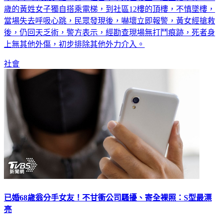
歲的黃姓女子獨自搭乘電梯，到社區12樓的頂樓，不慎墜樓，
當場失去呼吸心跳，民眾發現後，嚇壞立即報警，黃女經搶救
後，仍回天乏術，警方表示，經勘查現場無打鬥痕跡，死者身
上無其他外傷，初步排除其他外力介入。
社會
已婚68歲翁分手女友！不甘衝公司騷擾、寄全裸照：S型最漂
亮