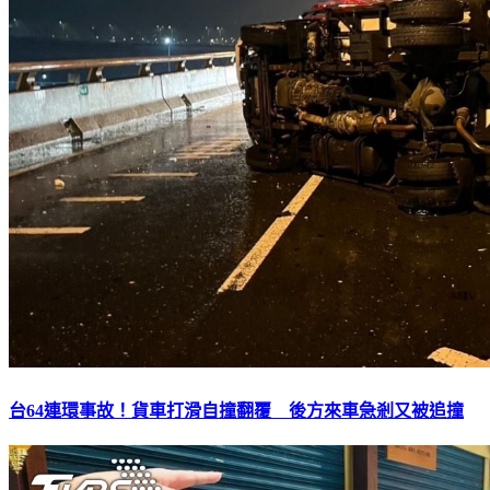
台64連環事故！貨車打滑自撞翻覆 後方來車急剎又被追撞