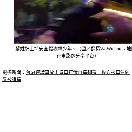
蘇姓騎士持安全帽攻擊少年。（圖／翻攝WoWtchout - 
行車影像分享平台）
更多新聞：
台64連環事故！貨車打滑自撞翻覆　後方來車急剎
又被追撞