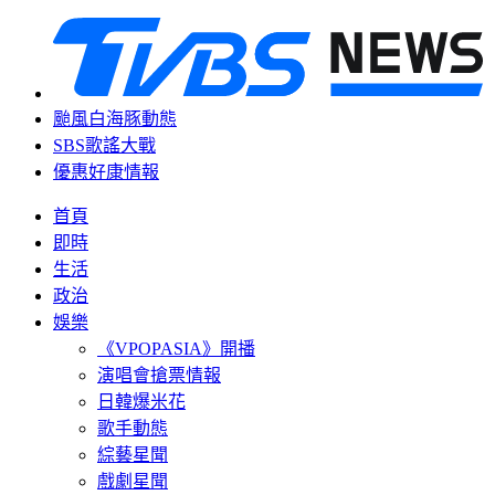
颱風白海豚動態
SBS歌謠大戰
優惠好康情報
首頁
即時
生活
政治
娛樂
《VPOPASIA》開播
演唱會搶票情報
日韓爆米花
歌手動態
綜藝星聞
戲劇星聞