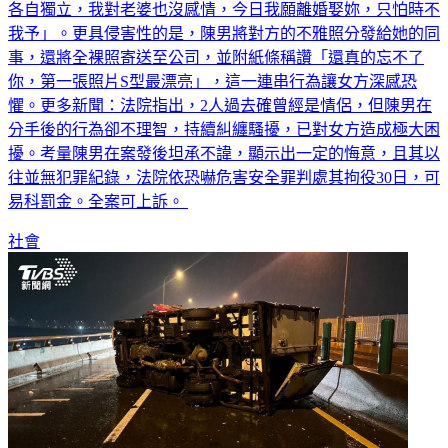
各自獨立，我對老婆也沒感情，今日我願離婚娶妳，只怕時不
我予」。更具侵害性的是，陳男將對方的不雅照分發給她的同
事，還將全裸照寄送至公司，並附紙條稱讚「還真的忘不了
你，第一張照片S型最漂亮」，這一連串行為讓女方深感恐
懼。更多新聞：法院指出，2人過去確曾經是情侶，但陳男在
分手後的行為卻不理智，持續糾纏騷擾，已對女方造成極大困
擾。考量陳男在案發後坦承不諱，顯示出一定的悔意，且其以
往並無犯罪紀錄，法院依恐嚇危害安全罪判處其拘役30日，可
易科罰金。全案可上訴。
社會