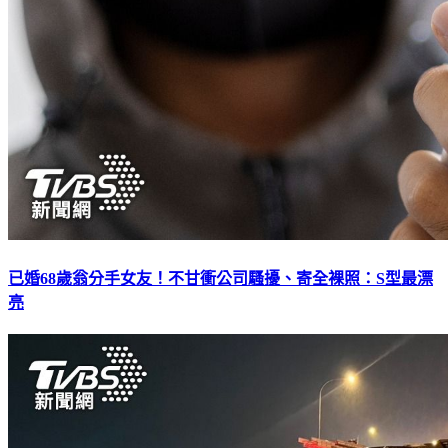
已婚68歲翁分手女友！不甘衝公司騷擾、寄全裸照：S型最漂
亮