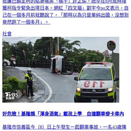
檢廉已鎖定柯的貼身帳房「橘子」許芷瑜，她早在8月底時接
獲柯指令緊急出境日本。網紅「四叉貓」劉宇今po文表示，自
己在一個多月前就聽說了，「那時以為只是單純出國，沒想到
竟然跑了一個多月」。
社會
好危險！基隆媽「渾身酒氣」載孩上學 自撞翻車慘卡車內
基隆市信義區今（8）日上午發生一起翻車事故，一名43歲陳