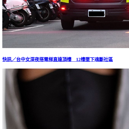
快訊／台中女深夜搭電梯直達頂樓 12樓墜下魂斷社區