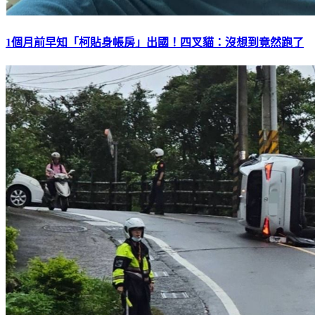
1個月前早知「柯貼身帳房」出國！四叉貓：沒想到竟然跑了