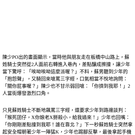
陳少PO出的畫面顯示，當時他與朋友走在板橋中山路上，蘇
姓騎士突然從2人面前右轉進入巷內，差點釀成擦撞，讓少年
當下驚呼：「唉呦唉呦這麼派喔？」不料，蘇男聽到少年的
「抱怨聲」，又騎回來嗆罵三字經，口氣相當不悅地詢問：
「關你屁事喔？」陳少也不甘示弱回嗆：「你擠到我耶！」2
人當街爆發激烈口角。
只見蘇姓騎士不斷地飆罵三字經，還要求少年到路邊談判：
「猴死囝仔，X你娘老X掰殺小，給我過來！」少年也回嘴：
「你剛剛差點撞到我耶！誰在靠北？」下一秒蘇姓騎士突然拿
起安全帽朝著少年一陣猛K，少年也踢腳反擊，最後拿起手機