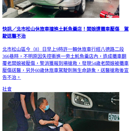
快訊／北市松山休旅車撞進土魠魚羹店！闆娘遭攤車壓傷 駕
駛送醫不治
北市松山區今（8）日早上9時許一輛休旅車行經八德路二段
366巷時，不明原因失控衝進一旁土魠魚羹店內，造成攤車翻
覆老闆娘被壓傷，警消獲報到場搶救，發現54歲老闆娘被攤車
壓傷送醫，另外60歲休旅車駕駛則無生命跡象，送醫搶救後宣
告不治。
社會