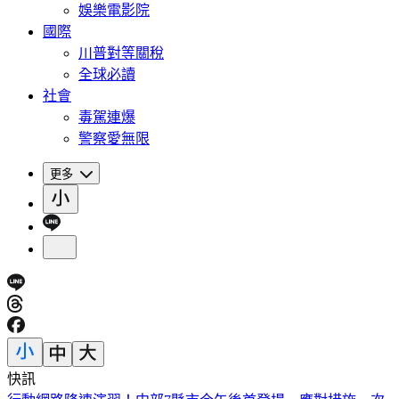
娛樂電影院
國際
川普對等關稅
全球必讀
社會
毒駕連爆
警察愛無限
更多
快訊