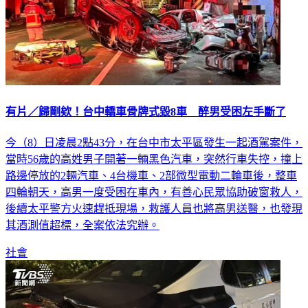
有片／歸剛欸！台中轎車骨牌式毀8車 醉男受困左手斷了
今（8）日凌晨2點43分，在台中市太平區發生一起酒駕案件，
當時56歲的高姓男子開著一輛黑色汽車，突然行車失控，撞上
路邊停放的2輛汽車、4台機車、2部微型電動二輪車後，整車
四輪朝天，高男一度受困在車內，有善心民眾協助破窗救人，
後續太平警方火速趕抵現場，救護人員也將高男送醫，也發現
其酒測值超標，全案依法究辦。
社會