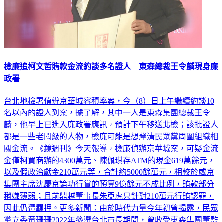
檢廉追柯文哲賄款金流約談多名證人 東森總裁王令麟現身廉
政署
台北地檢署偵辦京華城容積率案，今（8）日上午繼續約談10
名以內的證人到案，據了解，其中一人是東森集團總裁王令
麟，他早上已進入廉政署應訊，預計下午移送北檢；該批證人
都是一些老闆級的人物，檢廉可能是想釐清民眾黨周圍組織相
關金流。《鏡週刊》今天報導，檢廉偵辦京華城案，可疑金流
金僅柯買商辦的4300萬元、陳佩琪存ATM的現金619萬餘元，
以及假政治獻金210萬元等，合計約5000餘萬元，相較於威京
集團主席沈慶京論功行賞的預算9億餘元不成比例，賄款部分
稍嫌薄弱；且前鼎越董事長朱亞虎只針對210萬元行賄認罪，
因此仍遭羈押。更多新聞：由於時代力量今年初曾揭露，民眾
黨立委黃珊珊2022年參選台北市長期間，曾收受東森集團董監