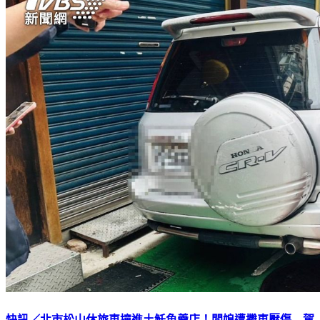
快訊／北市松山休旅車撞進土魠魚羹店！闆娘遭攤車壓傷 駕