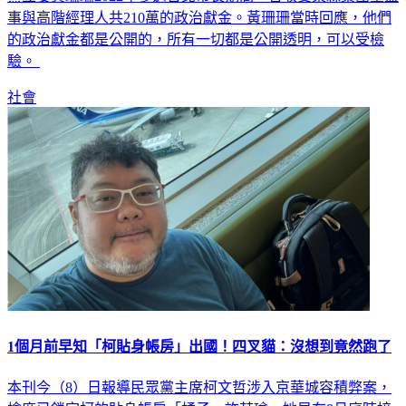
事與高階經理人共210萬的政治獻金。黃珊珊當時回應，他們
的政治獻金都是公開的，所有一切都是公開透明，可以受檢
驗。
社會
1個月前早知「柯貼身帳房」出國！四叉貓：沒想到竟然跑了
本刊今（8）日報導民眾黨主席柯文哲涉入京華城容積弊案，