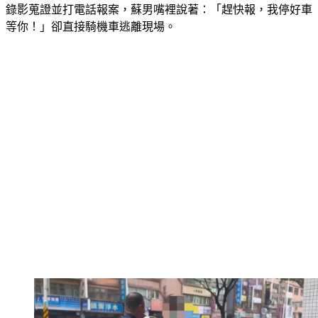
錄影蒐證並打電話報案，蘇男嘴裡說著：「趕快報，我停好車
等你！」卻直接騎機車逃離現場。