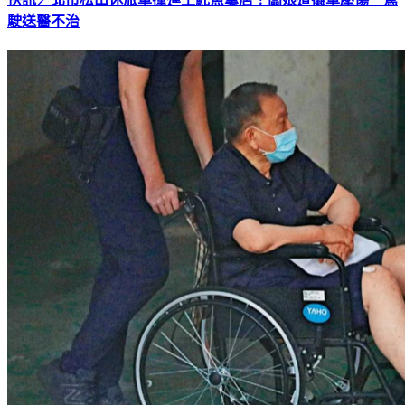
駛送醫不治