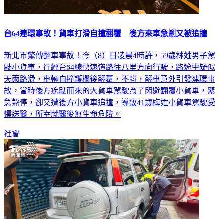
台64連環事故！貨車打滑自撞翻覆 後方來車急剎又被追撞
新北市驚傳翻車事故！今（8）日凌晨4時許，59歲林姓男子駕
駛小貨車，行經台64線快速道路往八里方向行駛，路途中疑似
天雨路滑，車輛自撞護欄後翻覆，不料，翻車意外引發連環事
故，當時後方疾駛而來的大貨車駕駛為了閃避翻覆小貨車，緊
急煞停，卻又遭後方小貨車追撞，導致41歲梅姓小貨車駕駛受
傷送醫，所幸就醫後無生命危險。
社會