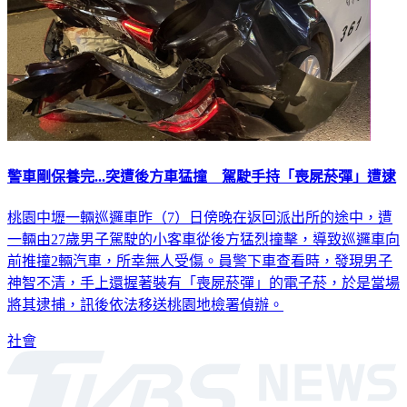
警車剛保養完...突遭後方車猛撞 駕駛手持「喪屍菸彈」遭逮
桃園中壢一輛巡邏車昨（7）日傍晚在返回派出所的途中，遭
一輛由27歲男子駕駛的小客車從後方猛烈撞擊，導致巡邏車向
前推撞2輛汽車，所幸無人受傷。員警下車查看時，發現男子
神智不清，手上還握著裝有「喪屍菸彈」的電子菸，於是當場
將其逮捕，訊後依法移送桃園地檢署偵辦。
社會