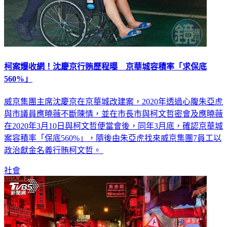
柯案爆收網！沈慶京行賄歷程曝 京華城容積率「求保底
560%」
威京集團主席沈慶京在京華城改建案，2020年透過心腹朱亞虎
與市議員應曉薇不斷陳情，並在市長市與柯文哲密會及應曉薇
在2020年3月10日與柯文哲便當會後，同年3月底，確認京華城
案容積率「保底560%」，隨後由朱亞虎找來威京集團7員工以
政治獻金名義行賄柯文哲。
社會