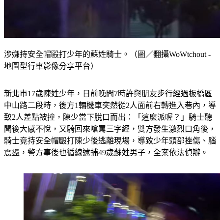
涉嫌持安全帽毆打少年的蘇姓騎士。（圖／翻攝WoWtchout -
地圖型行車影像分享平台）
新北市17歲陳姓少年，日前晚間7時許與朋友步行經過板橋區
中山路二段時，後方1輛機車突然從2人面前右轉進入巷內，導
致2人差點被撞，陳少當下脫口而出：「這麼派喔？」騎士聽
聞後大感不悅，又騎回來嗆罵三字經，雙方發生激烈口角後，
騎士竟持安全帽毆打陳少後逃離現場，導致少年頭部挫傷、腦
震盪，警方事後也循線逮捕49歲蘇姓男子，全案依法偵辦。