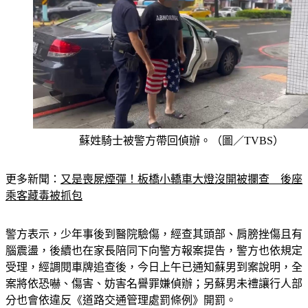
蘇姓騎士被警方帶回偵辦。（圖／TVBS）
更多新聞：
又是喪屍煙彈！板橋小轎車大燈沒開被攔查　後座
乘客藏毒被抓包
警方表示，少年事後到醫院驗傷，經查其頭部、肩膀挫傷且有
腦震盪，後續也在家長陪同下向警方報案提告，警方也依規定
受理，經調閱車牌追查後，今日上午已通知蘇男到案說明，全
案將依恐嚇、傷害、妨害名譽罪嫌偵辦；另蘇男未禮讓行人部
分也會依違反《道路交通管理處罰條例》開罰。