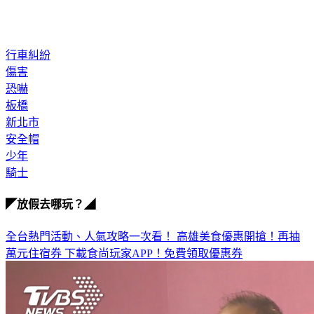
行車糾紛
傷害
恐嚇
板橋
新北市
安全帽
少年
騎士
◤放假去哪玩？◢
全台熱門活動、人氣攻略一次看！
高雄美食優惠開搶！再抽
萬元住宿券
下載食尚玩家APP！免費領取優惠券