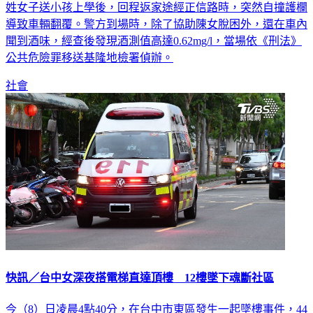
姓女子送小孩上學後，回程返家途經正信路時，突然自撞護欄
導致車輛翻覆。警方到場時，除了協助陳女脫困外，還在車內
聞到酒味，經查後發現酒測值高達0.62mg/l，當場依《刑法》
公共危險罪移送基隆地檢署偵辦。
社會
快訊／台中女深夜搭電梯直達頂樓 12樓墜下魂斷社區
今（8）日凌晨4點40分，在台中市東區發生一起墜樓事件，44