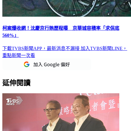
柯案爆收網！沈慶京行賄歷程曝 京華城容積率「求保底
560%」
下載TVBS新聞APP，最新消息不漏接
加入TVBS新聞LINE，
重點新聞一次看
延伸閱讀