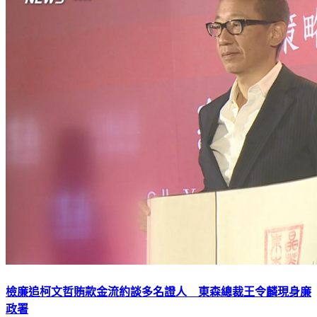
檢廉追柯文哲賄款金流約談多名證人 東森總裁王令麟現身廉
政署