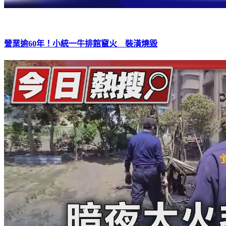
營業逾60年！小統一牛排館竄火 裝潢燒毀