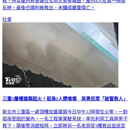
救，所幸屋內有安裝住宅用火警警報器，屋內4人在第一時間
反映，最後也順利被救出，未釀成嚴重傷亡。
社會
三重5層樓建築起火！祖孫2人遭嗆傷 英勇民眾「破窗救人」
新北市三重區一處頂樓加蓋建築今日中午12時發生火警，一對
祖孫受困於屋內，一名工程車駕駛見狀，率先利用工具將男子
救下，隨後警消趕抵時，立即將另一名老翁從3樓救出並送至