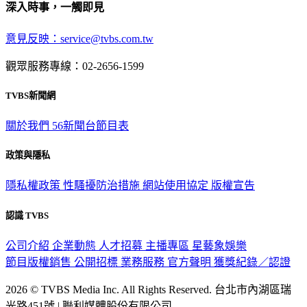
深入時事，一觸即見
意見反映：service@tvbs.com.tw
觀眾服務專線：02-2656-1599
TVBS新聞網
關於我們
56新聞台節目表
政策與隱私
隱私權政策
性騷擾防治措施
網站使用協定
版權宣告
認識 TVBS
公司介紹
企業動態
人才招募
主播專區
星藝象娛樂
節目版權銷售
公開招標
業務服務
官方聲明
獲獎紀錄／認證
2026 © TVBS Media Inc. All Rights Reserved. 台北市內湖區瑞
光路451號 | 聯利媒體股份有限公司