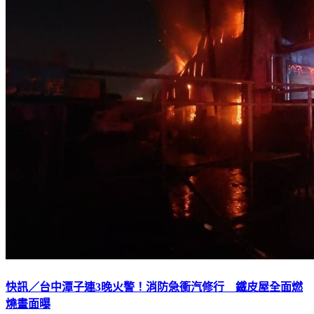
快訊／台中潭子連3晚火警！消防急衝汽修行 鐵皮屋全面燃
燒畫面曝