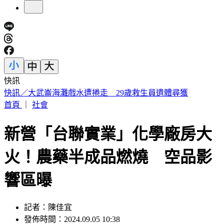
快訊
台股急彈是假象？杜金龍示警：震盪還沒完「這檔」別長抱
首頁
｜
社會
新營「台聯實業」化學廠房大
火！農藥半成品燃燒 空品影
響區曝
記者：陳佳宜
發佈時間：2024.09.05 10:38