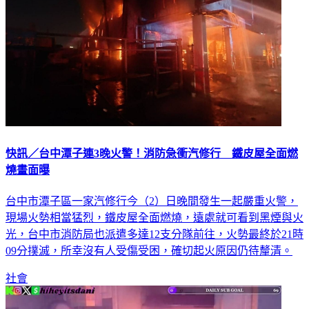
快訊／台中潭子連3晚火警！消防急衝汽修行 鐵皮屋全面燃
燒畫面曝
台中市潭子區一家汽修行今（2）日晚間發生一起嚴重火警，
現場火勢相當猛烈，鐵皮屋全面燃燒，遠處就可看到黑煙與火
光，台中市消防局也派遣多達12支分隊前往，火勢最終於21時
09分撲滅，所幸沒有人受傷受困，確切起火原因仍待釐清。
社會