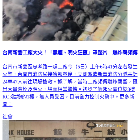
台南新營工廠大火！「黑煙、明火狂竄」罩整片 爆炸聲頻傳
台南市新營區忠孝路一處工廠今（5日）上午6時41分左右發生
火警，台南市消防局接獲報案後，立即派遣新營消防分隊共計
24車47人前往現場搶救。據了解，當時工廠頻傳爆炸聲響，竄
出大量濃煙及明火，場面相當驚悚。初步了解起火處位於3樓
RC3建物的1樓，無人員受困，目前全力控制火勢中。更多新
聞：
社會