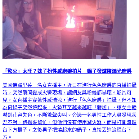
「慾火」太旺？妹子扮性感廚娘拍片 鍋子發爐險燒光廚房
美國佛羅里達一名女直播主，近日在進行色色廚房的直播拍攝
時，突然瞬間變成火警現場，讓網友與粉絲都嚇壞。影片可
見，女直播主穿著性感清涼，進行「色色廚房」拍攝，但不知
為何鍋子突然燒起來，火勢甚至越來越旺「發爐」，讓女主播
嚇到花容失色，不斷驚聲尖叫。旁邊一名男性工作人員發現狀
況不對，跑過來幫忙，但他們沒有使用滅火器，而是打開流理
台下方櫃子，之後男子把燒起來的鍋子，直接丟進流理台下
方。