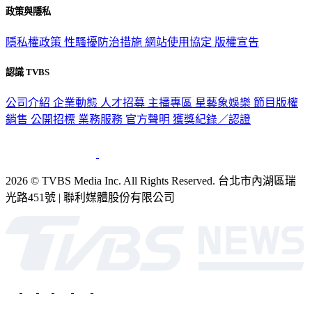
政策與隱私
隱私權政策
性騷擾防治措施
網站使用協定
版權宣告
認識 TVBS
公司介紹
企業動態
人才招募
主播專區
星藝象娛樂
節目版權
銷售
公開招標
業務服務
官方聲明
獲獎紀錄／認證
2026 © TVBS Media Inc. All Rights Reserved. 台北市內湖區瑞
光路451號 | 聯利媒體股份有限公司