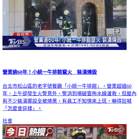
營業逾60年！小統一牛排館竄火 裝潢燒毀
台北市松山區的老字號餐廳「小統一牛排館」，營業超過60
年，上午卻發生火警意外，警消到場破窗佈水線灌救，但屋內
有不少裝潢擺設全被燒黑，有員工不知情來上班，嚇得狂喊
「怎麼會這樣」。
社會