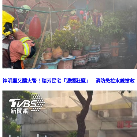
神明廳又釀火警！瑞芳民宅「濃煙狂竄」 消防急拉水線搶救