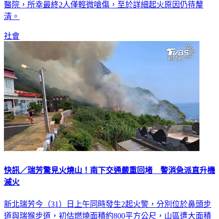
醫院，所幸最終2人僅輕微嗆傷，至於詳細起火原因仍待釐
清。
社會
快訊／瑞芳驚見火燒山！南下交通嚴重回堵 警消急派直升機
滅火
新北瑞芳今（31）日上午同時發生2起火警，分別位於鼻頭步
道與瑞猴步道，初估燃燒面積約800平方公尺，山區遭大面積