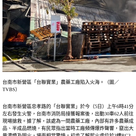
台南市新營區「台聯實業」農藥工廠陷入火海。（圖／
TVBS）
台南市新營區忠孝路的「台聯實業」於今（5日）上午6時41分
左右發生火警，台南市消防局接獲報案後，出動30車62人前往
現場搶救。據了解，該處為一間農藥工廠，內部有許多農藥成
品、半成品燃燒，有民眾指出當時工廠頻傳爆炸聲響，竄出大
量濃煙及明火，場面相當驚悚。初步了解起火處位於3樓RC3