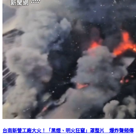
台南新營工廠大火！「黑煙、明火狂竄」罩整片 爆炸聲頻傳