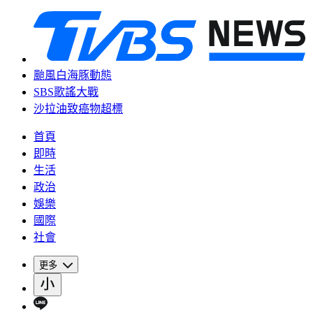
颱風白海豚動態
SBS歌謠大戰
沙拉油致癌物超標
首頁
即時
生活
政治
娛樂
國際
社會
更多