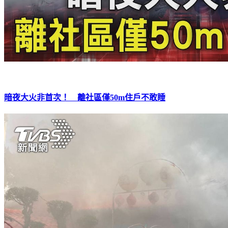
暗夜大火非首次！ 離社區僅50m住戶不敢睡