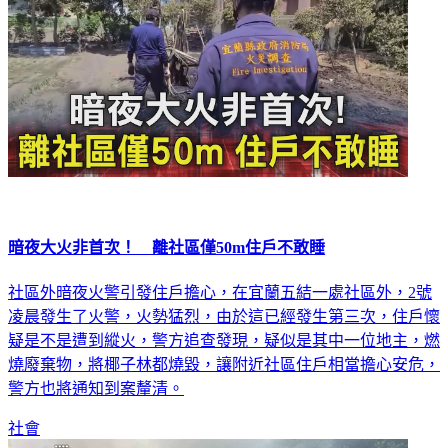
暗夜大火非首次！ 離社區僅50m住戶不敢睡
社區外暗夜火警引發住戶擔心，在宜蘭五結一處社區外，2號
凌晨發生了火警，火勢猛烈，由於這已經發生第三次，住戶懷
疑是不是遭到縱火，警方追查發現，疑似是其中一位地主，燃
燒廢棄物，將椰子林都燒毀，讓附近社區住戶相當擔心安危，
警方也將通知到案釐清。
社會