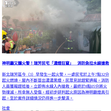
神明廳又釀火警！瑞芳民宅「濃煙狂竄」 消防急拉水線搶救
新北瑞芳區今（3）早發生一起火警，一處民宅於上午7點32分
起火燃燒，屋內不斷冒出濃濃黑煙，民眾見狀趕緊通報，消防
人員獲報趕抵後，立即佈水線入內搶救，最終於8點05分將火
勢撲滅，所幸無人受傷，經初步研判起火原因為神明廳燈具引
起，至於案件詳細情況仍待進一步釐清。
社會