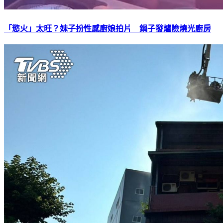
「慾火」太旺？妹子扮性感廚娘拍片 鍋子發爐險燒光廚房