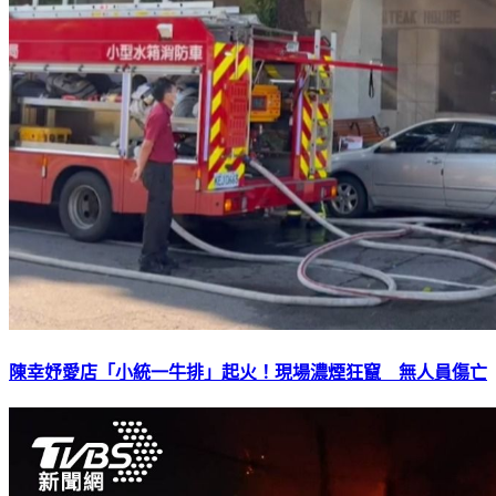
陳幸妤愛店「小統一牛排」起火！現場濃煙狂竄 無人員傷亡