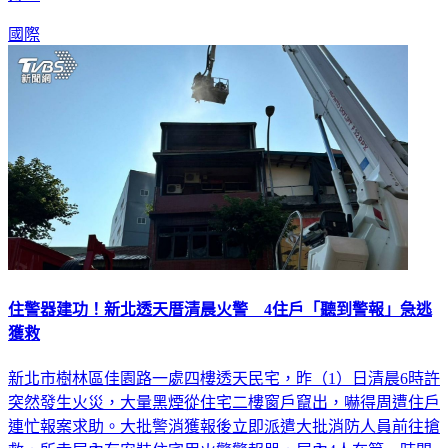
國際
住警器建功！新北透天厝清晨火警 4住戶「聽到警報」急逃
獲救
新北市樹林區佳園路一處四樓透天民宅，昨（1）日清晨6時許
突然發生火災，大量黑煙從住宅二樓窗戶竄出，嚇得周遭住戶
連忙報案求助。大批警消獲報後立即派遣大批消防人員前往搶