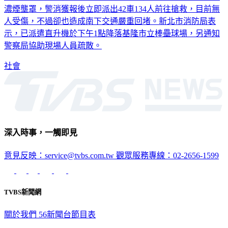
濃煙壟罩，警消獲報後立即派出42車134人前往搶救，目前無
人受傷，不過卻也造成南下交通嚴重回堵。新北市消防局表
示，已派遣直升機於下午1點降落基隆市立棒壘球場，另通知
警察局協助現場人員疏散。
社會
深入時事，一觸即見
意見反映：service@tvbs.com.tw
觀眾服務專線：02-2656-1599
TVBS新聞網
關於我們
56新聞台節目表