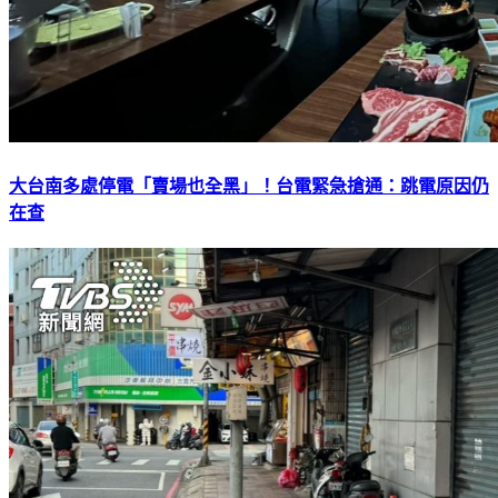
大台南多處停電「賣場也全黑」！台電緊急搶通：跳電原因仍
在查