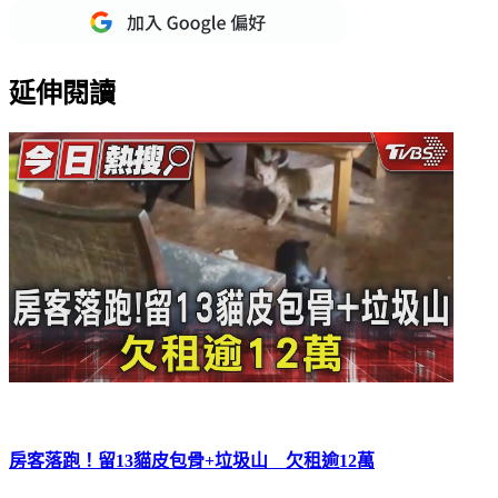
延伸閱讀
房客落跑！留13貓皮包骨+垃圾山 欠租逾12萬