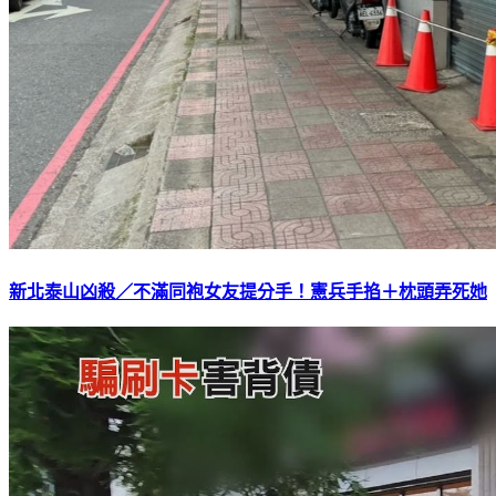
新北泰山凶殺／不滿同袍女友提分手！憲兵手掐＋枕頭弄死她