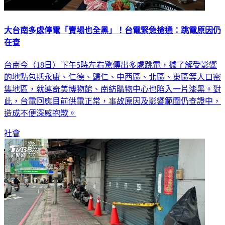
大台南多處停電「賣場也全黑」！台電緊急搶通：跳電原因仍
在查
台南今（18日）下午5時左右驚傳出多處跳電，據了解受影響
的地點包括永康、仁德、歸仁、中西區、北區、東區等人口密
集地區，就連奇美博物館、南紡購物中心也陷入一片漆黑。對
此，台電回應目前供電正常，事故原因及影響範圍仍查證中，
造成不便深感抱歉。
社會