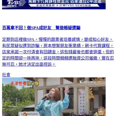
百萬拿不回！做SPA成好友 幫做帳疑遭騙
定期到店裡做SPA，慢慢的跟業者培養感情，變成知心好友，
有民眾疑似遭到詐騙，原本想幫朋友衝業績，刷卡代買課程，
店家承諾一次付清會有回饋金，這些錢最後也都會退還，但約
定的時間卻一拖再拖，這段時間頻頻遭融資公司催繳，實在忍
無可忍，她才決定出面控訴。
社會