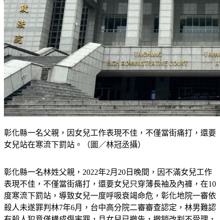
彰化縣一名父親，因女兒工作表現不佳，不僅當街痛打，還要
女兒站在寒流下罰站。（圖／林冠丞攝）
彰化縣一名林姓父親，2022年2月20日晚間，因不滿女兒工作
表現不佳，不僅當街痛打，還要女兒只穿薄長袖及內褲，在10
度寒流下罰站，導致女兒一度呼吸衰竭命危，彰化地院一審依
殺人未遂罪判林7年6月，台中高分院二審審查認定，林男難認
有殺人犯意僅構成傷害罪，且女兒已撤告，撤銷改判不受理，