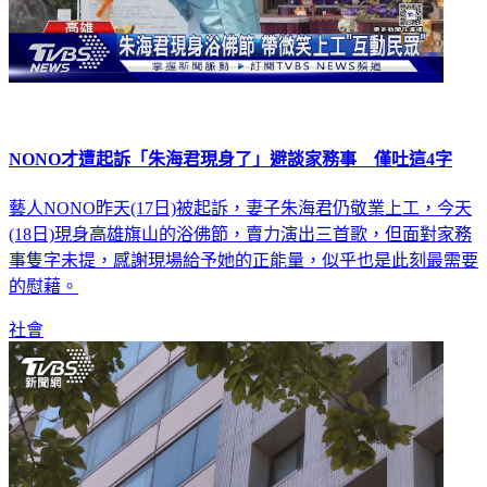
NONO才遭起訴「朱海君現身了」避談家務事 僅吐這4字
藝人NONO昨天(17日)被起訴，妻子朱海君仍敬業上工，今天
(18日)現身高雄旗山的浴佛節，賣力演出三首歌，但面對家務
事隻字未提，感謝現場給予她的正能量，似乎也是此刻最需要
的慰藉。
社會