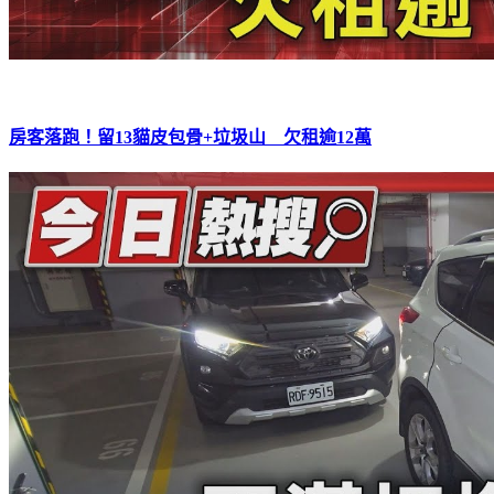
房客落跑！留13貓皮包骨+垃圾山 欠租逾12萬