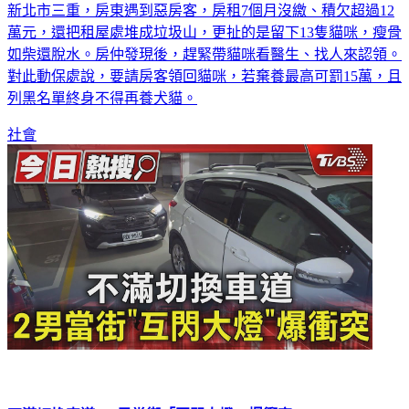
新北市三重，房東遇到惡房客，房租7個月沒繳、積欠超過12
萬元，還把租屋處堆成垃圾山，更扯的是留下13隻貓咪，瘦骨
如柴還脫水。房仲發現後，趕緊帶貓咪看醫生、找人來認領。
對此動保處說，要請房客領回貓咪，若棄養最高可罰15萬，且
列黑名單終身不得再養犬貓。
社會