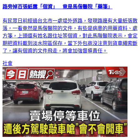
路旁掉百張紙露「個資」 竟是馬偕醫院「藥箋」
有民眾日前經過台北市一處堤外道路，發現路邊有大量紙張散
落，一看竟然是馬偕醫院的文件，有些是病患的用藥資料、處
方箋，上頭還有姓名跟住址等個資，對此馬階醫院表示，會定
期把資料載到淡水院區保存，當下外包商沒注意到貨車繩索斷
了，讓有個資的文件飛走，將會加強督導責任。
社會