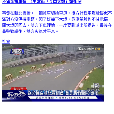
不滿切換車道 2男當街「互閃大燈」爆衝突
事發在新北板橋，一輛貨車切換車道，後方計程車駕駛疑似不
滿對方沒保持車距，閃了好幾下大燈，貨車駕駛也不甘示弱，
開大燈閃回去，雙方下車理論，一度要到派出所提告，最後在
員警勸說後，雙方火氣才平息。
社會