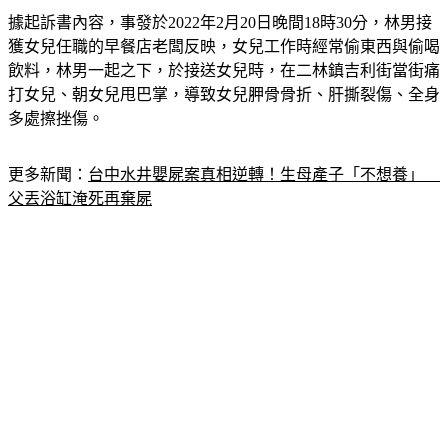
據起訴書內容，事發於2022年2月20日晚間18時30分，林男接
獲女兒任職的早餐店老闆反映，女兒工作時經常偷東西與偷喝
飲料，林男一起之下，於接送女兒時，在二林鎮吉利街當街痛
打女兒、朝女兒甩巴掌，導致女兒胛骨骨折、肝撕裂傷、全身
多處擦挫傷。
更多新聞：
台中水井嬰屍案真相逆轉！生母產子「不想養」　
父丟浴缸淹死再棄屍