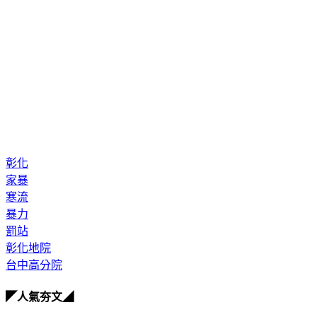
彰化
家暴
寒流
暴力
罰站
彰化地院
台中高分院
◤人氣夯文◢