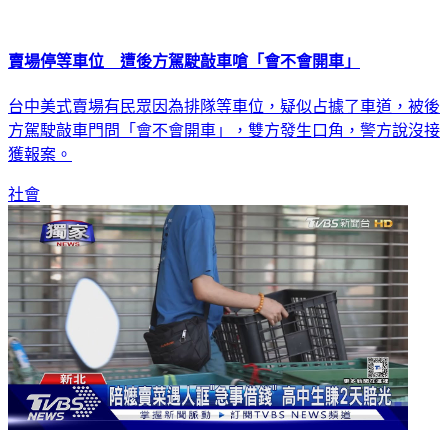
賣場停等車位 遭後方駕駛敲車嗆「會不會開車」
台中美式賣場有民眾因為排隊等車位，疑似占據了車道，被後
方駕駛敲車門問「會不會開車」，雙方發生口角，警方說沒接
獲報案。
社會