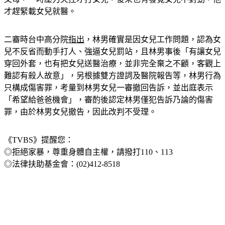
才趕緊載女兒就醫。
二審時台中高分院
指出
，林男確實是因女兒工作問題，認為女
兒不反省而動手打人、強逼女兒罰站，且林男事後「有讓女兒
穿回外套，也有把女兒送醫治療，並非完全棄之不顧，客觀上
難認有殺人故意」，另根據雙方證詞及醫院報告等，林男行為
只構成傷害罪，考量到林男女兒一審撤回告訴，並出庭表示
「希望給爸爸機會」，審酌後認定林男僅犯告訴乃論的傷害
罪，由於林男女兒撤告，因此改判不受理。
《TVBS》提醒您：
◎拒絕家暴，尊重身體自主權，請撥打110、113
◎法律扶助基金會：(02)412-8518