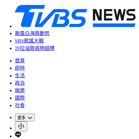
颱風白海豚動態
SBS歌謠大戰
沙拉油致癌物超標
首頁
即時
生活
政治
娛樂
國際
社會
更多