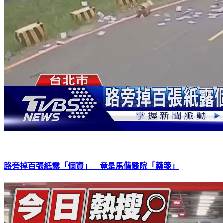
路旁掉百張紙露「個資」 竟是馬偕醫院「藥箋」