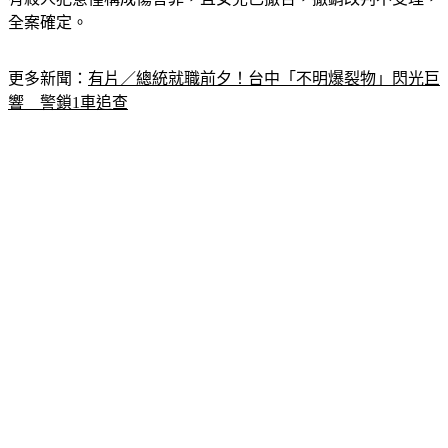
全案確定。
更多新聞：
有片／總統就職前夕！台中「不明爆裂物」閃光巨
響　警鎖1車追查