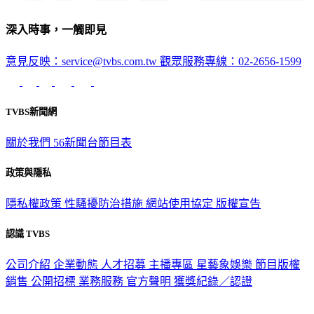
深入時事，一觸即見
意見反映：service@tvbs.com.tw
觀眾服務專線：02-2656-1599
TVBS新聞網
關於我們
56新聞台節目表
政策與隱私
隱私權政策
性騷擾防治措施
網站使用協定
版權宣告
認識 TVBS
公司介紹
企業動態
人才招募
主播專區
星藝象娛樂
節目版權
銷售
公開招標
業務服務
官方聲明
獲獎紀錄／認證