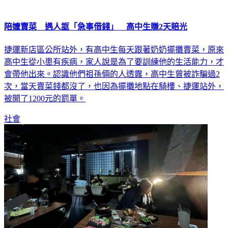
陪嬤賣菜 遇人誆「急事借錢」 高中生賺2天賠光
捷運新店區公所站外，有高中生每天跟著奶奶擺攤賣菜，原來
高中生從小患有疾病，家人說是為了要訓練他的生活能力，才
會帶他出來。認識他們祖孫倆的人透露，高中生曾被詐騙過2
次，當天賣菜錢都沒了，也因為擺攤地點在騎樓、捷運站外，
被開了1200元的罰單。
社會