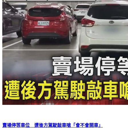
賣場停等車位 遭後方駕駛敲車嗆「會不會開車」