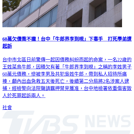
60萬欠債喬不攏！台中「牛郎界李到晛」下毒手 打死學弟遭
起訴
台中市北區日前驚傳一起因債務糾紛而起的命案，一名22歲的
王姓菜鳥牛郎，因積欠有著「牛郎界李到晛」之稱的李姓男子
60萬元債務，慘被李男及共犯吳姓牛郎，帶到私人招待所痛
揍，顱內出血急救五天後死亡，後續第二分局將2名涉案人逮
捕，經檢警向法院聲請羈押禁見獲准，台中地檢署依重傷害致
人於死罪起訴兩人。
社會