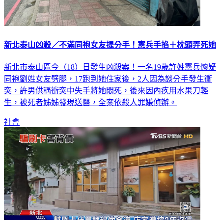
新北泰山凶殺／不滿同袍女友提分手！憲兵手掐＋枕頭弄死她
新北市泰山區今（18）日發生凶殺案！一名19歲許姓憲兵懷疑
同袍劉姓女友劈腿，17跑到她住家後，2人因為談分手發生衝
突，許男供稱衝突中失手將她悶死，後來因內疚用水果刀輕
生，被死者姊姊發現送醫，全案依殺人罪嫌偵辦。
社會