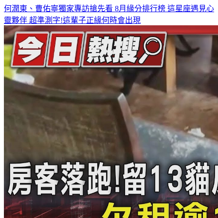
何潤東、曹佑寧獨家專訪搶先看
8月緣分排行榜 這星座遇見心
靈夥伴
超準測字!這輩子正緣何時會出現