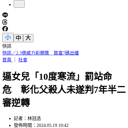
快訊
女律師陳昱瑄狠詐慈濟10億遭起訴 台中地院裁定繼續羈押
首頁
｜
社會
逼女兒「10度寒流」罰站命
危 彰化父殺人未遂判7年半二
審逆轉
記者：林冠丞
發佈時間：2024.05.19 10:42