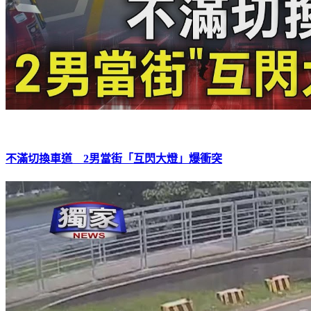
不滿切換車道 2男當街「互閃大燈」爆衝突