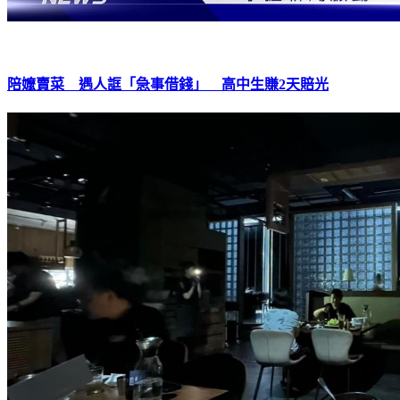
陪嬤賣菜 遇人誆「急事借錢」 高中生賺2天賠光