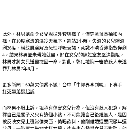
此外，林男還命令女兒脫掉外套與褲子，僅穿著薄長袖和內
褲，在10度寒流的濕冷天氣下，罰站2小時，失溫的女兒體溫
剩26度、橫紋肌溶解及急性呼吸衰竭，意識不清昏迷指數僅剩
4，結果林男並未帶她就醫，好在女兒的陳姓室友堅決勸阻，
林男才將女兒送醫撿回一命，對此，彰化地院一審依殺人未遂
罪判林男7年6月。
更多新聞：
60萬欠債喬不攏！台中「牛郎界李到晛」下毒手　
打死學弟遭起訴
而林男不服上訴，坦承有傷害女兒行為，但沒有殺人犯意，解
釋自己是獨子又只有這個小孩，不可能讓自己後繼無人，是因
被反映女兒上班常偷東西、偷喝飲料，他剛離婚還要照顧年邁
父母，一時壓力失控才打女兒，後來也有發覺女兒不對勁，他