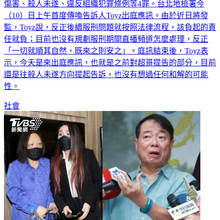
（10）日上午首度傳喚告訴人Toyz出庭應訊。由於近日將發
監，Toyz說，反正後續服刑問題就按照法律流程，該負起的責
任就負；目前也沒有規劃服刑期間直播頻道怎麼處理，反正
「一切就順其自然，既來之則安之」。庭訊結束後，Toyz表
示，今天是來出庭應訊，也就是之前對超哥提告的部分，目前
還是往殺人未遂方向提起告訴，也沒有想過任何和解的可能
性。
社會