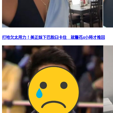
打哈欠太用力！美正妹下巴脫臼卡住 就醫花4小時才推回