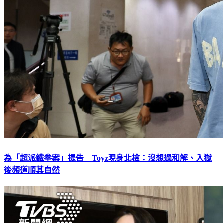
為「超派鐵拳案」提告 Toyz現身北檢：沒想過和解、入獄
後頻道順其自然