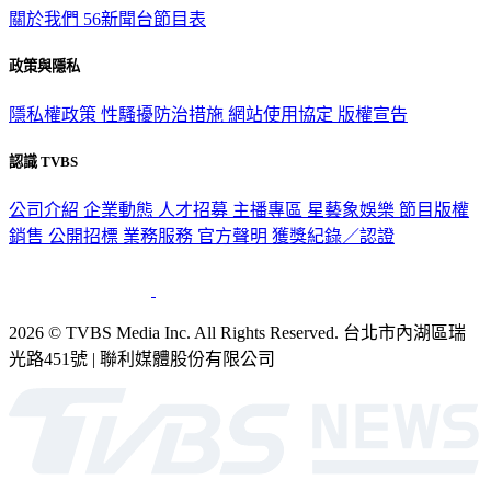
政策與隱私
隱私權政策
性騷擾防治措施
網站使用協定
版權宣告
認識 TVBS
公司介紹
企業動態
人才招募
主播專區
星藝象娛樂
節目版權
銷售
公開招標
業務服務
官方聲明
獲獎紀錄／認證
2026 © TVBS Media Inc. All Rights Reserved. 台北市內湖區瑞
光路451號 | 聯利媒體股份有限公司