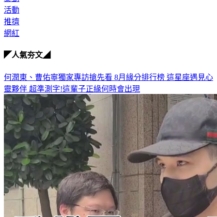
推擠
網紅
◤人氣夯文◢
何潤東、曹佑寧獨家專訪搶先看
8月緣分排行榜 這星座遇見心
靈夥伴
超準測字!這輩子正緣何時會出現