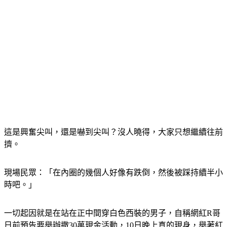
這是興奮尖叫，還是嚇到尖叫？沒人曉得，大家只想繼續往前
擠。
現場民眾：「在內圈的幾個人好像有跌倒，然後被踩持續半小
時吧。」
一切起因就是在站在正中間穿白色西裝的男子，自稱網紅R哥
日前預告要舉辦撒30萬現金活動，10日晚上真的現身，舉著紅
色電動噴鈔機狂撒千元大鈔。