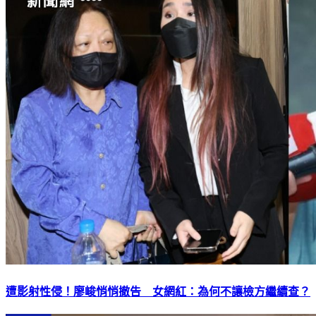
遭影射性侵！廖峻悄悄撤告 女網紅：為何不讓檢方繼續查？