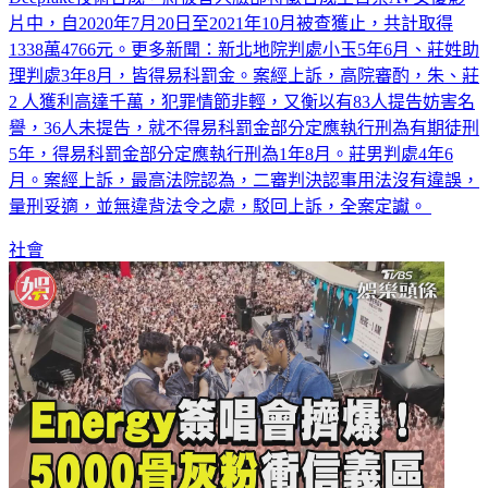
1338萬4766元。更多新聞：新北地院判處小玉5年6月、莊姓助
理判處3年8月，皆得易科罰金。案經上訴，高院審酌，朱、莊
2 人獲利高達千萬，犯罪情節非輕，又衡以有83人提告妨害名
譽，36人未提告，就不得易科罰金部分定應執行刑為有期徒刑
5年，得易科罰金部分定應執行刑為1年8月。莊男判處4年6
月。案經上訴，最高法院認為，二審判決認事用法沒有違誤，
量刑妥適，並無違背法令之處，駁回上訴，全案定讞。
社會