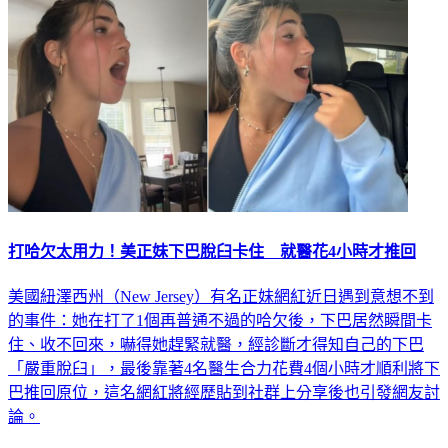
打哈欠太用力！美正妹下巴脫臼卡住 就醫花4小時才推回
美國紐澤西州（New Jersey）有名正妹網紅近日遇到意想不到
的事件：她在打了1個再普通不過的哈欠後，下巴居然瞬間卡
住、收不回來，嚇得她趕緊就醫，經診斷才得知自己的下巴
「嚴重脫臼」，最後靠著4名醫生合力花費4個小時才順利將下
巴推回原位，這名網紅將經歷貼到社群上分享後也引發網友討
論。
國際