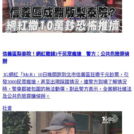
信義區梨泰院！網紅撒錢3千民眾瘋搶 警方：公共危險罪偵
辦
IG網紅「Mr.R」10日晚間跑到北市信義區狂撒千元鈔票，引
發3000民眾瘋搶，甚至出現踩踏情況，連警方到場了解情況
時，警車都被包圍的無法動彈，對此警方表示，全案朝社維法
及公共危險罪嫌偵辦。
社會