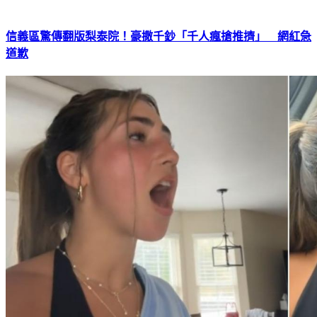
信義區驚傳翻版梨泰院！豪撒千鈔「千人瘋搶推擠」 網紅急
道歉