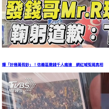
爆「好幾萬假鈔」！信義區撒錢千人瘋搶 網紅喊冤揭真相