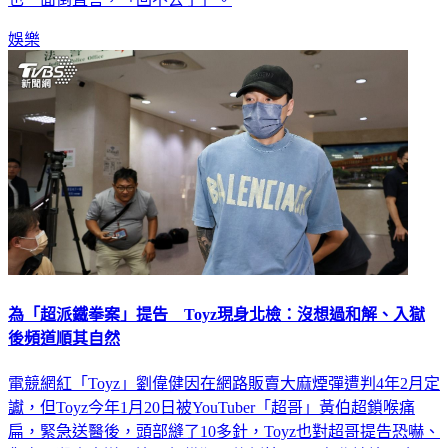
娛樂
為「超派鐵拳案」提告 Toyz現身北檢：沒想過和解、入獄
後頻道順其自然
電競網紅「Toyz」劉偉健因在網路販賣大麻煙彈遭判4年2月定
讞，但Toyz今年1月20日被YouTuber「超哥」黃伯超鎖喉痛
扁，緊急送醫後，頭部縫了10多針，Toyz也對超哥提告恐嚇、
傷害、殺人未遂、違反組織犯罪條例等4罪。台北地檢署今