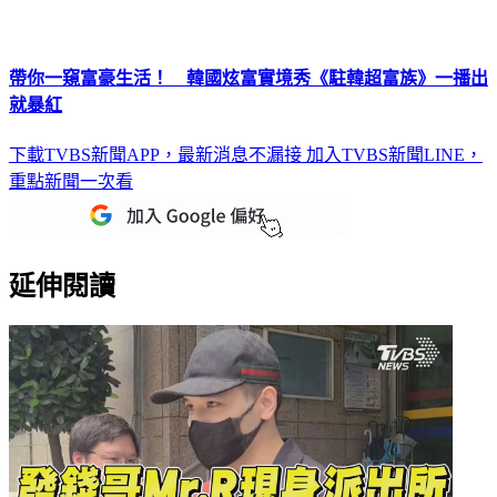
帶你一窺富豪生活！ 韓國炫富實境秀《駐韓超富族》一播出
就暴紅
下載TVBS新聞APP，最新消息不漏接
加入TVBS新聞LINE，
重點新聞一次看
延伸閱讀