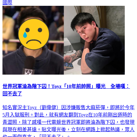
世界冠軍淪為階下囚！Toyz「10年前帥照」曝光 全場嘆：
回不去了
知名實況主Toyz（劉偉健）因涉嫌販售大麻菸彈，即將於今年
5月入獄服刑。對此，就有網友翻到Toyz在10年前剛出道時的
青澀照，除了感嘆一代電競世界冠軍即將淪為階下囚，也發現
與現在相差甚遠。貼文曝光後，立刻在網路上掀起熱議，眾人
也一面倒直言，「回不去了」。