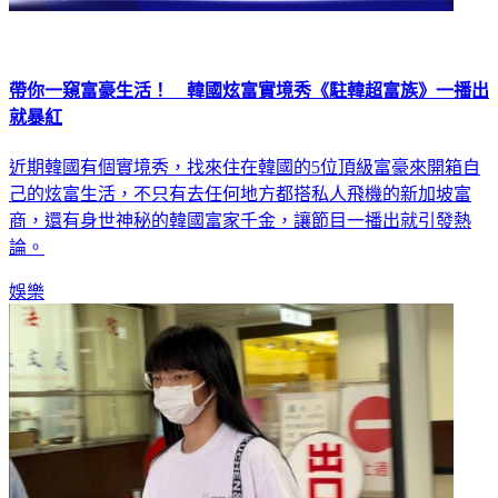
帶你一窺富豪生活！ 韓國炫富實境秀《駐韓超富族》一播出
就暴紅
近期韓國有個實境秀，找來住在韓國的5位頂級富豪來開箱自
己的炫富生活，不只有去任何地方都搭私人飛機的新加坡富
商，還有身世神秘的韓國富家千金，讓節目一播出就引發熱
論。
娛樂