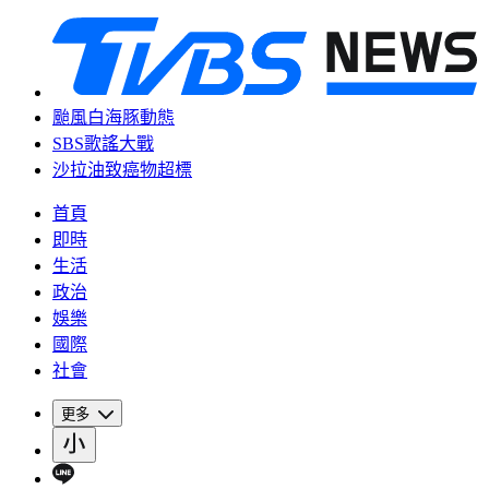
颱風白海豚動態
SBS歌謠大戰
沙拉油致癌物超標
首頁
即時
生活
政治
娛樂
國際
社會
更多