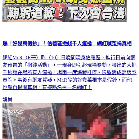
爆「好幾萬假鈔」！信義區撒錢千人瘋搶 網紅喊冤揭真相
網紅Mr.R（R哥）昨（10）日晚間現身信義區，進行日前向網
友預告的「撒錢活動」，一現身即引起現場暴動，噴出的大把
千鈔讓在場所有人瘋搶，場面一度爆發推擠，險些變成翻版梨
泰院。事後有網友質疑，Mr.R發的好幾萬根本是假鈔，而他
也親自揭開真相，直接點名另一名網紅！
娛樂