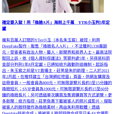
確定要入獄！用「換臉A片」海削上千萬 YTR小玉判5年定
讞
擁有百萬人訂閱的YTer小玉（本名朱玉宸）被控，利用
DeepFake製作、販售「換臉名人A片」，不法獲利1338萬餘
元，受害者有政治人物、藝人、新聞界和商界人士。最高法院
駁回上訴，依《個人資料保護法》等罪判處5年，另得易科罰
金部分判刑1年8月定讞。已通知檢方啟動防逃機制。起訴指
出，朱玉宸之前是YT直播主，莊男是朱的助理，二人於2021
年2月起，在推特建立「台灣網紅挖面」頁面，供網友購買及
註冊會員。一般會員為800元，可無限瀏覽片長約3至15分鐘的
換臉短片；SVIP會員為1900元，可無限瀏覽片長約15至60分
鐘的換臉長片；另可透過單次購買及集資購買等方式瀏覽。更
多新聞：檢方指控，莊男負責下載被害人的照片或影片，擷取
被害人的臉特徵作為換臉素材，再由朱利用軟體，透過
Deepfake技術合成，將被害人臉部特徵合成至日系AV女優影
片中，自2020年7月20日至2021年10月被查獲止，共計取得