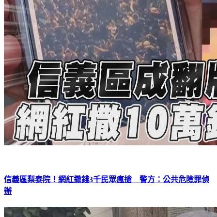
信義區梨泰院！網紅撒錢3千民眾瘋搶 警方：公共危險罪偵
辦