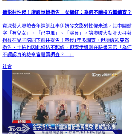
遭影射性侵！廖峻悄悄撤告 女網紅：為何不讓檢方繼續查？
資深藝人廖峻去年遭網紅李伊妍發文影射性侵未遂，其中關鍵
字「有兒女」、「已中風」、「演員」，讓廖峻大動肝火拄著
拐杖在兒子陪同下前往提告！案經1年多調查，但廖峻卻突然
撤告，士檢也因此偵結不起訴，但李伊妍則在臉書表示「為何
不讓認真的檢察官繼續調查？！」
社會