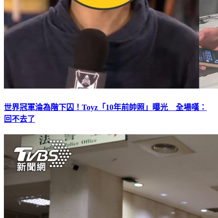
世界冠軍淪為階下囚！Toyz「10年前帥照」曝光 全場嘆：
回不去了