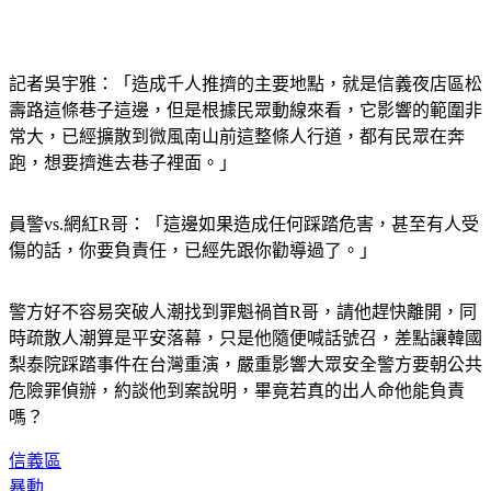
記者吳宇雅：「造成千人推擠的主要地點，就是信義夜店區松
壽路這條巷子這邊，但是根據民眾動線來看，它影響的範圍非
常大，已經擴散到微風南山前這整條人行道，都有民眾在奔
跑，想要擠進去巷子裡面。」
員警vs.網紅R哥：「這邊如果造成任何踩踏危害，甚至有人受
傷的話，你要負責任，已經先跟你勸導過了。」
警方好不容易突破人潮找到罪魁禍首R哥，請他趕快離開，同
時疏散人潮算是平安落幕，只是他隨便喊話號召，差點讓韓國
梨泰院踩踏事件在台灣重演，嚴重影響大眾安全警方要朝公共
危險罪偵辦，約談他到案說明，畢竟若真的出人命他能負責
嗎？
信義區
暴動
活動