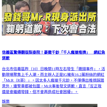
信義區驚傳翻版梨泰院！豪撒千鈔「千人瘋搶推擠」 網紅急
道歉
台北市信義區昨（10）日晚間11時左右發生「撒錢事件」，活
動現場聚集上千人潮，而主辦人正是IG擁有16.2萬粉絲的網紅
「Mr.R（R哥）」。因太多人瘋搶千元鈔，不僅傳出推擠踩踏
意外，連警車都被包圍，Mr.R事後發文道歉，直言「反正我
還是會繼續發錢，但不會再造成社會困擾」。
娛樂