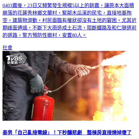
崩落的花蓮秀林鄉文蘭村，緊鄰木瓜溪的民宅，直接地基掏
空，建築物滑動，村民面臨有權狀卻沒有土地的窘困，尤其近
期峰面通過，不斷下大雨造成土石流，阻斷鐵路及和仁隧道前
的道路，警方預防性撤村，安置80人。
社會
泰男「自己亂接電線」！下秒釀悲劇 整棟房直接燒掉傻了