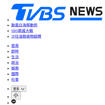
颱風白海豚動態
SBS歌謠大戰
沙拉油致癌物超標
首頁
即時
生活
政治
娛樂
國際
社會
更多