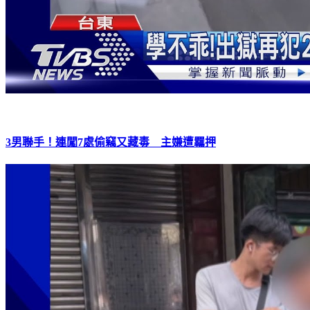
3男聯手！連闖7處偷竊又藏毒 主嫌遭羈押