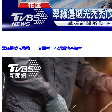
翠綠邊坡光禿禿！ 文蘭村土石坍塌地基掏空