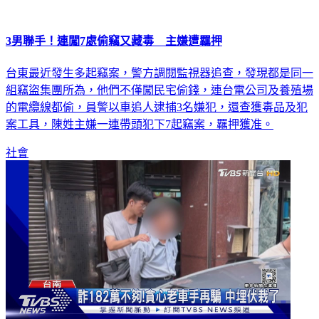
3男聯手！連闖7處偷竊又藏毒 主嫌遭羈押
台東最近發生多起竊案，警方調閱監視器追查，發現都是同一
組竊盜集團所為，他們不僅闖民宅偷錢，連台電公司及養殖場
的電纜線都偷，員警以車追人逮捕3名嫌犯，還查獲毒品及犯
案工具，陳姓主嫌一連帶頭犯下7起竊案，羈押獲准。
社會