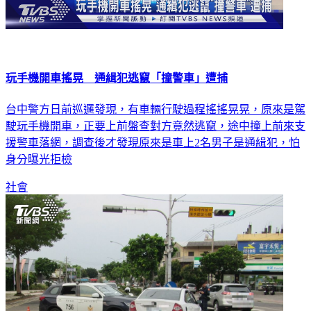
玩手機開車搖晃 通緝犯逃竄「撞警車」遭捕
台中警方日前巡邏發現，有車輛行駛過程搖搖晃晃，原來是駕
駛玩手機開車，正要上前盤查對方竟然逃竄，途中撞上前來支
援警車落網，調查後才發現原來是車上2名男子是通緝犯，怕
身分曝光拒檢
社會