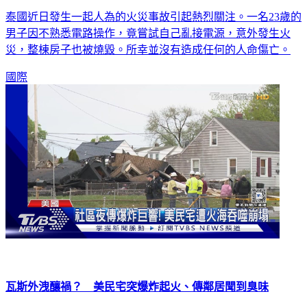
泰國近日發生一起人為的火災事故引起熱烈關注。一名23歲的
男子因不熟悉電路操作，竟嘗試自己亂接電源，意外發生火
災，整棟房子也被燒毀。所幸並沒有造成任何的人命傷亡。
國際
瓦斯外洩釀禍？ 美民宅突爆炸起火、傳鄰居聞到臭味
美國馬里蘭州週末民宅爆炸，起初先是傳出一聲巨響，隨後整