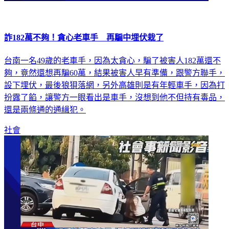
詐182萬不夠！貪心老車手 再騙中埋伏栽了
台南一名49歲的老車手，因為太貪心，騙了被害人182萬還不
夠，竟然還想再騙60萬，結果被害人早有準備，跟警方聯手，
設下埋伏，最後狼狽落網，另外高雄則是有年輕車手，因為打
扮露了餡，讓警方一眼看出是車手，沒想到他不但持有毒品，
還是兩條通的通緝犯。
社會