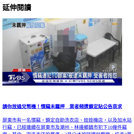
延伸閱讀
請你放過兌幣機！慣竊未羈押 業者頻遭鎖定貼公告哀求
屏東市有一名慣竊，鎖定自助洗衣店、娃娃機店，以及加水站
行竊，已經連續在屏東市及潮州、林邊鄉鎮市犯下10幾件竊
案，其中一家洗衣店的業者，3月分才被破壞兌幣機，偷走2萬