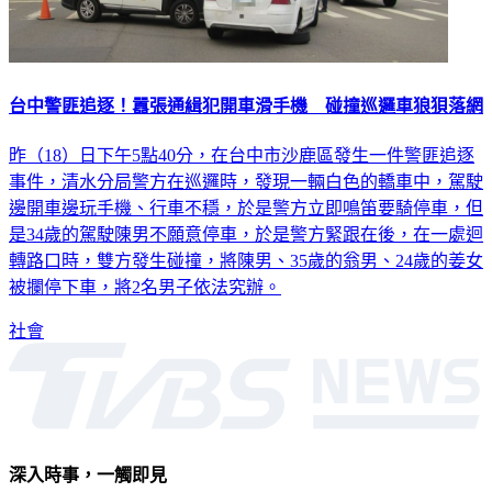
台中警匪追逐！囂張通緝犯開車滑手機 碰撞巡邏車狼狽落網
昨（18）日下午5點40分，在台中市沙鹿區發生一件警匪追逐
事件，清水分局警方在巡邏時，發現一輛白色的轎車中，駕駛
邊開車邊玩手機、行車不穩，於是警方立即鳴笛要騎停車，但
是34歲的駕駛陳男不願意停車，於是警方緊跟在後，在一處迴
轉路口時，雙方發生碰撞，將陳男、35歲的翁男、24歲的姜女
被攔停下車，將2名男子依法究辦。
社會
深入時事，一觸即見