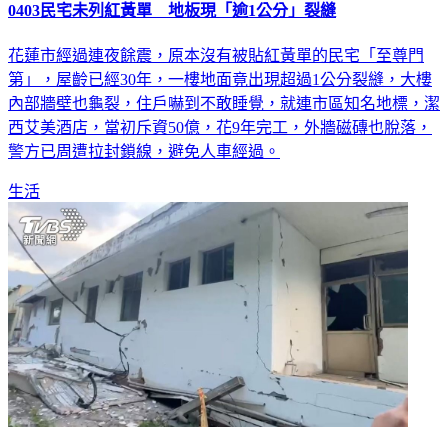
花蓮市經過連夜餘震，原本沒有被貼紅黃單的民宅「至尊門
第」，屋齡已經30年，一樓地面竟出現超過1公分裂縫，大樓
內部牆壁也龜裂，住戶嚇到不敢睡覺，就連市區知名地標，潔
西艾美酒店，當初斥資50億，花9年完工，外牆磁磚也脫落，
警方已周遭拉封鎖線，避免人車經過。
生活
花蓮地震／第三棟樓塌陷！自強路民宅整層消失「2樓變1樓」