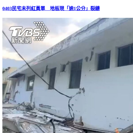
0403民宅未列紅黃單 地板現「逾1公分」裂縫