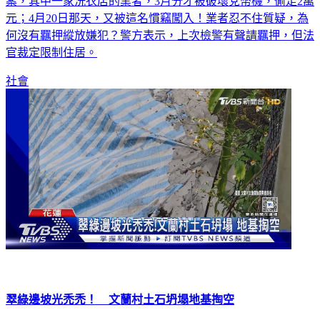
元；4月20日那天，又被這名慣竊闖入！業者忍不住質疑，為
何沒有羈押縱放嫌犯？警方表示，上次檢警有聲請羈押，但法
官裁定限制住居。
社會
翠綠邊坡光禿禿！ 文蘭村土石坍塌地基掏空
0403震後，23日又頻繁發生規模5以上的餘震，讓原本大面積