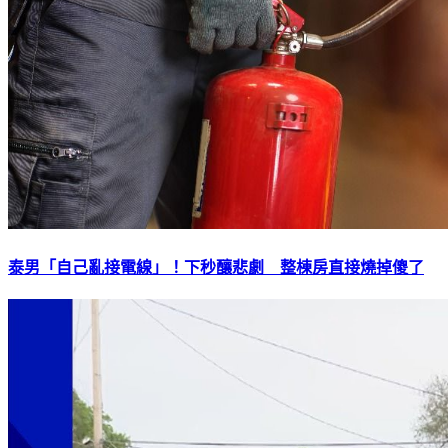
泰男「自己亂接電線」！下秒釀悲劇 整棟房直接燒掉傻了