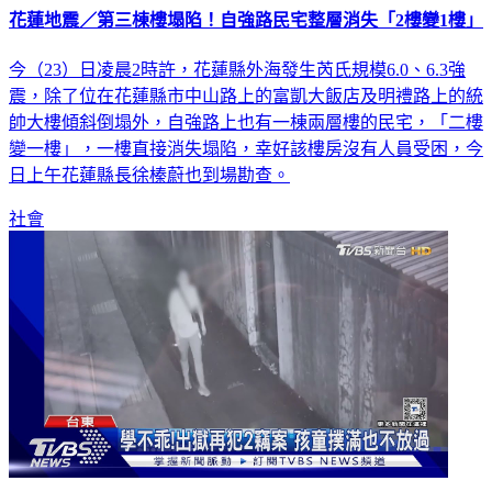
今（23）日凌晨2時許，花蓮縣外海發生芮氏規模6.0、6.3強
震，除了位在花蓮縣市中山路上的富凱大飯店及明禮路上的統
帥大樓傾斜倒塌外，自強路上也有一棟兩層樓的民宅，「二樓
變一樓」，一樓直接消失塌陷，幸好該樓房沒有人員受困，今
日上午花蓮縣長徐榛蔚也到場勘查。
社會