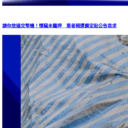
請你放過兌幣機！慣竊未羈押 業者頻遭鎖定貼公告哀求