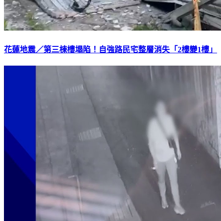
花蓮地震／第三棟樓塌陷！自強路民宅整層消失「2樓變1樓」