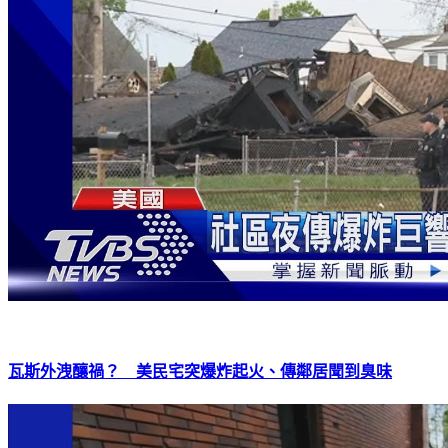
瓦斯外洩釀禍？ 美民宅突爆炸起火、傳鄰居聞到臭味