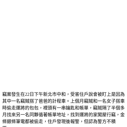
竊案發生在22日下午新北市中和，受害住戶說會被盯上是因為
其中一名竊賊搭了爸爸的計程車。上個月竊賊和一名女子搭車
時偷走運將的包包，裡頭有一串鑰匙和帳單，竊賊隔了半個多
月找來另一名同夥循著帳單地址，找到運將的家闖屋行竊，金
條銀條筆電都被偷走，住戶發現後報警，但認為警方不積
極。」