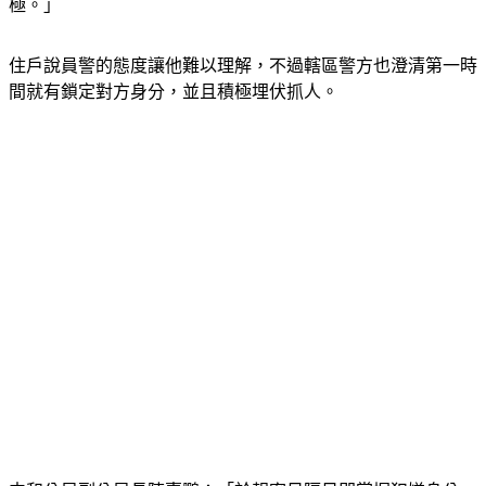
住戶說員警的態度讓他難以理解，不過轄區警方也澄清第一時
間就有鎖定對方身分，並且積極埋伏抓人。
中和分局副分局長陳嘉鵬：「於報案日隔日即掌握犯嫌身分，