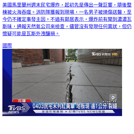
棟被火海吞噬。消防隊獲報到現場，一名男子被燒傷送醫，至
今仍不確定事發主因。不過有鄰居表示，爆炸前有聞到濃濃瓦
斯味，通報天然氣公司來檢查，儘管沒有發現任何異狀，但仍
懷疑可能是瓦斯外洩釀禍。
國際
0403民宅未列紅黃單 地板現「逾1公分」裂縫