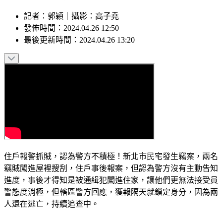
記者
：
郭穎
｜
攝影
：
高子堯
發佈時間：
2024.04.26 12:50
最後更新時間：
2024.04.26 13:20
住戶報警抓賊，認為警方不積極！新北市民宅發生竊案，兩名
竊賊闖進屋裡搜刮，住戶事後報案，但認為警方沒有主動告知
進度，事後才得知是被通緝犯闖進住家，讓他們更無法接受員
警態度消極，但轄區警方回應，獲報隔天就鎖定身分，因為兩
人還在逃亡，持續追查中。