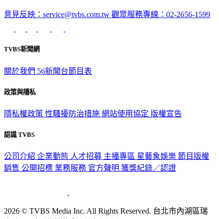
意見反映：service@tvbs.com.tw
觀眾服務專線：02-2656-1599
TVBS新聞網
關於我們
56新聞台節目表
政策與隱私
隱私權政策
性騷擾防治措施
網站使用協定
版權宣告
認識 TVBS
公司介紹
企業動態
人才招募
主播專區
星藝象娛樂
節目版權
銷售
公開招標
業務服務
官方聲明
獲獎紀錄／認證
2026 © TVBS Media Inc. All Rights Reserved. 台北市內湖區瑞
光路451號 | 聯利媒體股份有限公司