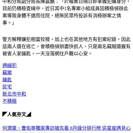
目前仍積極查緝中，近日其中1名專案小組成員因積極偵辦此
案導致身體不適而住院，絕無民眾所投訴有消極辦案之情
事。」
警方解釋嫌犯相當狡猾，加上也在其他地方有犯案紀錄，因此
這兩人還在逃亡，會積極偵辦盡快抓人，只是兩名竊賊還握有
被害人家鑰匙，一天沒落網住戶難以心安。
通緝犯
竊案
鑰匙
民宅
新北市中和
不積極
◤人氣夯文◢
何潤東、曹佑寧獨家專訪搶先看
8月緣分排行榜 這星座遇見心
靈夥伴
超準測字!這輩子正緣何時會出現