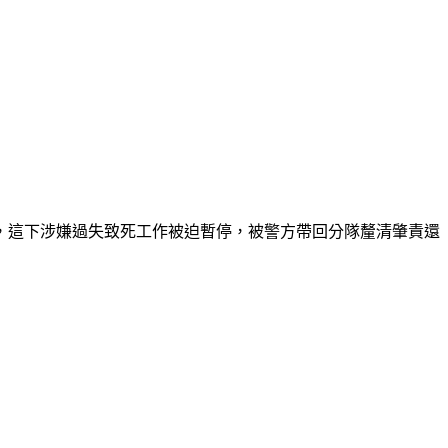
傷，這下涉嫌過失致死工作被迫暫停，被警方帶回分隊釐清肇責還