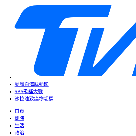
颱風白海豚動態
SBS歌謠大戰
沙拉油致癌物超標
首頁
即時
生活
政治