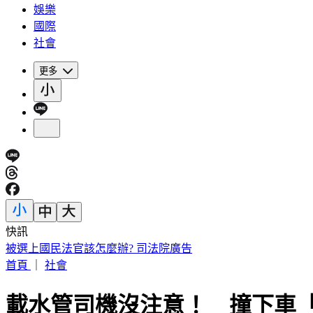
娛樂
國際
社會
更多
快訊
IU無預警召喚前男友 韓網替「她」心疼：很不舒服
首頁
｜
社會
載水管司機沒注意！ 撞下車「