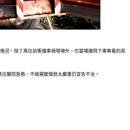
前情況，除了再往前衝撞車禍現場外，也當場撞飛下車察看的其
人送往醫院急救，不過駕駛傷勢太嚴重仍宣告不治。