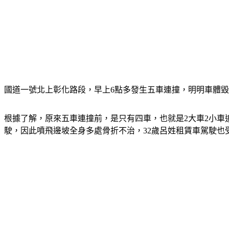
國道一號北上彰化路段，早上6點多發生五車連撞，明明車體
根據了解，原來五車連撞前，是只有四車，也就是2大車2小車
駛，因此噴飛邊坡全身多處骨折不治，32歲呂姓租賃車駕駛也