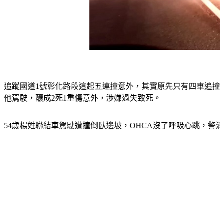
追蹤國道1號彰化路段這起五連撞意外，其實原先只有四車追
他駕駛，釀成2死1重傷意外，涉嫌過失致死。
54歲楊姓聯結車駕駛遭撞倒臥邊坡，OHCA沒了呼吸心跳，