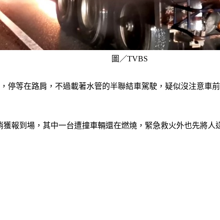
圖／TVBS
撞，停等在路肩，不過載著水管的半聯結車駕駛，疑似沒注意車
警消獲報到場，其中一台遭撞車輛還在燃燒，緊急救火外也先將