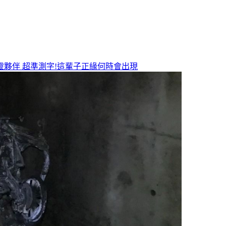
靈夥伴
超準測字!這輩子正緣何時會出現