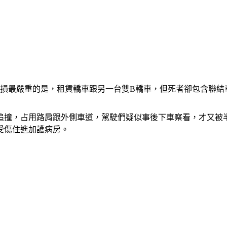
毀損最嚴重的是，租賃轎車跟另一台雙B轎車，但死者卻包含聯結
追撞，占用路肩跟外側車道，駕駛們疑似事後下車察看，才又被半
受傷住進加護病房。