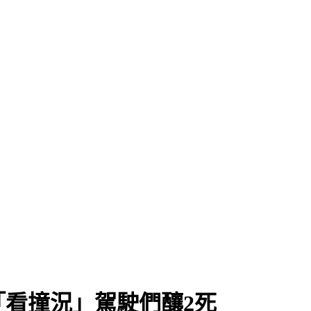
看撞況」駕駛們釀2死