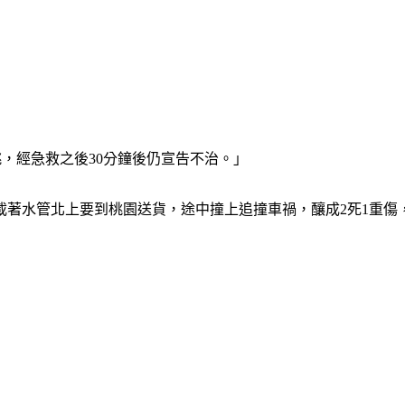
跳，經急救之後30分鐘後仍宣告不治。」
載著水管北上要到桃園送貨，途中撞上追撞車禍，釀成2死1重