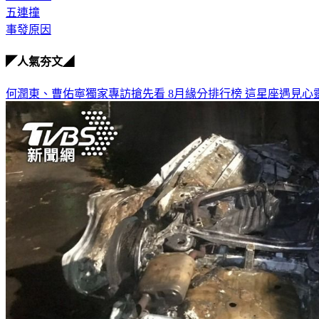
五連撞
事發原因
◤人氣夯文◢
何潤東、曹佑寧獨家專訪搶先看
8月緣分排行榜 這星座遇見心