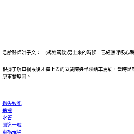
急診醫師洪子文：「(楊姓駕駛)男士來的時候，已經無呼吸心
根據了解車禍最後才撞上去的52歲陳姓半聯結車駕駛，當時是
原事發原因。
過失致死
追撞
水管
國道一號
車禍現場