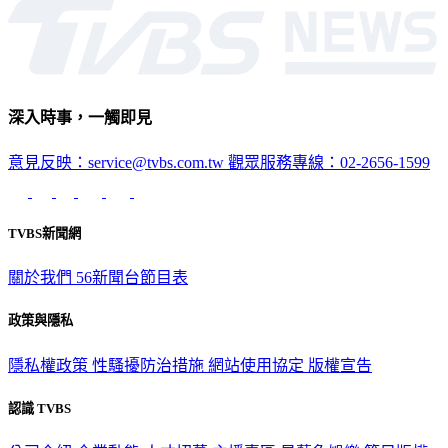
深入時事，一觸即見
意見反映：service@tvbs.com.tw
觀眾服務專線：02-2656-1599
TVBS新聞網
關於我們
56新聞台節目表
政策與隱私
隱私權政策
性騷擾防治措施
網站使用協定
版權宣告
認識 TVBS