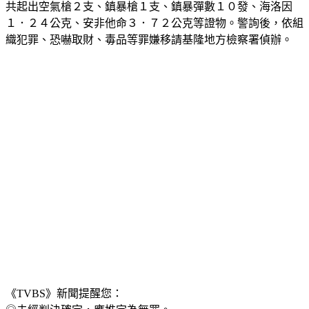
警方在２２日兵分多路，前往薛男住處及根據地等多處搜索，
共起出空氣槍２支、鎮暴槍１支、鎮暴彈數１０發、海洛因
１．２４公克、安非他命３．７２公克等證物。警詢後，依組
織犯罪、恐嚇取財、毒品等罪嫌移請基隆地方檢察署偵辦。 