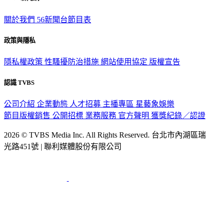
TVBS新聞網
關於我們
56新聞台節目表
政策與隱私
隱私權政策
性騷擾防治措施
網站使用協定
版權宣告
認識 TVBS
公司介紹
企業動態
人才招募
主播專區
星藝象娛樂
節目版權銷售
公開招標
業務服務
官方聲明
獲獎紀錄／認證
2026 © TVBS Media Inc. All Rights Reserved. 台北市內湖區瑞
光路451號 | 聯利媒體股份有限公司