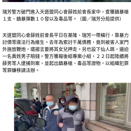
瑞芳警方破門進入天道盟同心會薛姓前會長家中，查獲鎮暴槍
１支、鎮暴彈數１０發以及毒品等。（圖／瑞芳分局提供）
天道盟同心會薛姓前會長平日在基隆、瑞芳一帶橫行，靠暴力
討債等違法行為維生。去年為索討千萬債務，竟到被害人家門
外施放鞭炮，還揚言要將其女兒押走。另也設下仙人跳，逼迫
一名黃姓男子賠錢。警方獲報後組專案小組，２２日起陸續將
薛男等人逮捕到案，並起出鎮暴槍、毒品等證物，以組織犯罪
等罪嫌移請法辦。 