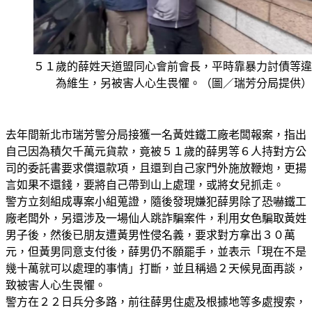
５１歲的薛姓天道盟同心會前會長，平時靠暴力討債等違
為維生，另被害人心生畏懼。（圖／瑞芳分局提供）
去年間新北市瑞芳警分局接獲一名黃姓鐵工廠老闆報案，指出
自己因為積欠千萬元貨款，竟被５１歲的薛男等６人持對方公
司的委託書要求償還款項，且還到自己家門外施放鞭炮，更揚
言如果不還錢，要將自己帶到山上處理，或將女兒抓走。 
警方立刻組成專案小組蒐證，隨後發現嫌犯薛男除了恐嚇鐵工
廠老闆外，另還涉及一場仙人跳詐騙案件，利用女色騙取黃姓
男子後，然後已朋友遭黃男性侵名義，要求對方拿出３０萬
元，但黃男同意支付後，薛男仍不願罷手，並表示「現在不是
幾十萬就可以處理的事情」打斷，並且稱過２天候見面再談，
致被害人心生畏懼。 