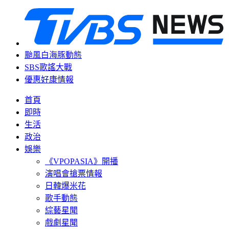
颱風白海豚動態
SBS歌謠大戰
優惠好康情報
首頁
即時
生活
政治
娛樂
《VPOPASIA》開播
演唱會搶票情報
日韓爆米花
歌手動態
綜藝星聞
戲劇星聞