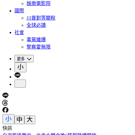
娛樂電影院
國際
川普對等關稅
全球必讀
社會
毒駕連爆
警察愛無限
更多
快訊