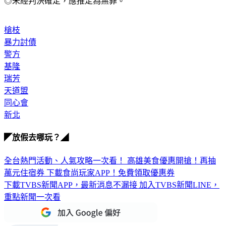
《TVBS》新聞提醒您：
◎未經判決確定，應推定為無罪。
槍枝
暴力討債
警方
基隆
瑞芳
天道盟
同心會
新北
◤放假去哪玩？◢
全台熱門活動、人氣攻略一次看！
高雄美食優惠開搶！再抽
萬元住宿券
下載食尚玩家APP！免費領取優惠券
下載TVBS新聞APP，最新消息不漏接
加入TVBS新聞LINE，
重點新聞一次看