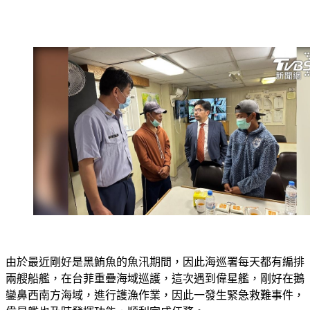
由於最近剛好是黑鮪魚的魚汛期間，因此海巡署每天都有編排
兩艘船艦，在台菲重疊海域巡護，這次遇到偉星艦，剛好在鵝
鑾鼻西南方海域，進行護漁作業，因此一發生緊急救難事件，