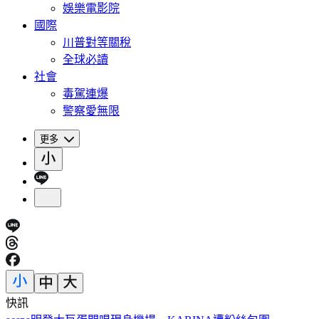
娛樂電影院
國際
川普對等關稅
全球必讀
社會
毒駕連爆
警察愛無限
更多
快訊