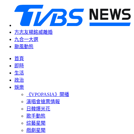
方志友楊銘威離婚
九合一大選
颱風動態
首頁
即時
生活
政治
娛樂
《VPOPASIA》開播
演唱會搶票情報
日韓爆米花
歌手動態
綜藝星聞
戲劇星聞