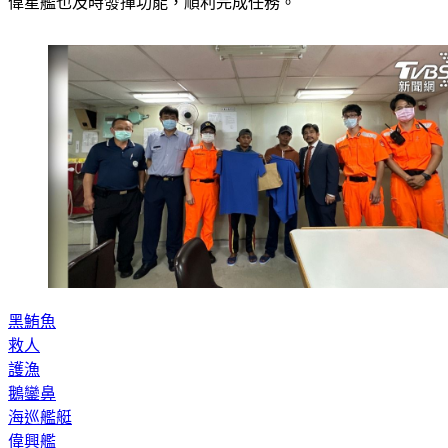
偉星艦也及時發揮功能，順利完成任務。
黑鮪魚
救人
護漁
鵝鑾鼻
海巡艦艇
偉興艦