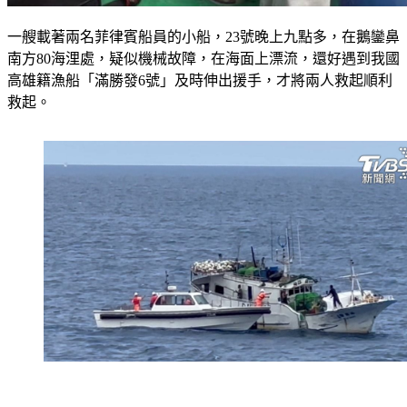
一艘載著兩名菲律賓船員的小船，23號晚上九點多，在鵝鑾鼻
南方80海浬處，疑似機械故障，在海面上漂流，還好遇到我國
高雄籍漁船「滿勝發6號」及時伸出援手，才將兩人救起順利
救起。