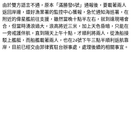
由於雙方語言不通，原本「滿勝發6號」通報後，要載著兩人
返回岸邊，還好漁業署的監控中心獲報，急忙通知海巡署，在
附近的偉星艦前往支援，雖然當晚十點半左右，就到達現場會
合，但當時湧浪過大，浪高將近三米，加上天色昏暗，只能在
一旁戒護伴航，直到隔天上午十點，才順利將兩人，從漁船接
駁上艦艇，而船艦載著兩人，也在24號下午三點半順利返航靠
岸，目前已經交由菲律賓駐台辦事處，處理後續的相關事宜。