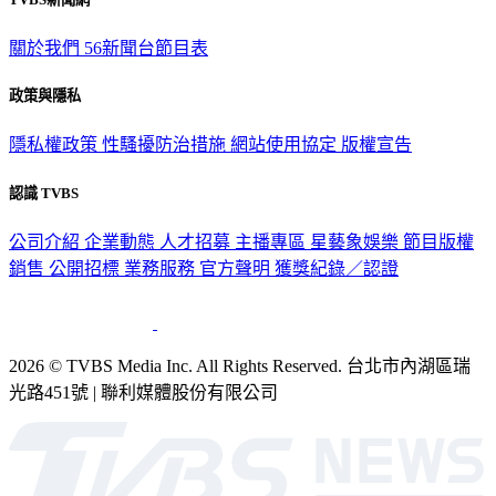
關於我們
56新聞台節目表
政策與隱私
隱私權政策
性騷擾防治措施
網站使用協定
版權宣告
認識 TVBS
公司介紹
企業動態
人才招募
主播專區
星藝象娛樂
節目版權
銷售
公開招標
業務服務
官方聲明
獲獎紀錄／認證
2026 © TVBS Media Inc. All Rights Reserved. 台北市內湖區瑞
光路451號 | 聯利媒體股份有限公司