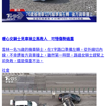
暖心女騎士見車禍立馬救人 可惜傷勢過重
雲林一名76歲的機車騎士，在T字路口準備左轉，從外線切內
線，不幸遭後方貨車撞上，雖然第一時間，路過女騎士趕緊上
前急救，還是傷重不治。
社會