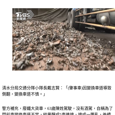
清水分局交通分隊小隊長戴志賢：「(肇事車)因變換車道導致
側翻，變換車道不慎。」
警方補充，廢鐵大貨車，63歲陳姓駕駛，沒有酒駕，自稱為了
閃前車變換車道不當，結果釀成5車連撞，撞成一團亂，後續
賠償還有得算。