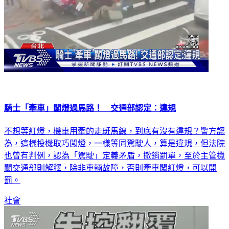
騎士「牽車」闖燈過馬路！ 交通部認定：違規
不想等紅燈，機車用牽的走斑馬線，到底有沒有違規？警方認
為，這樣投機取巧闖燈，一樣等同駕駛人，算是違規，但法院
也曾有判例，認為「駕駛」定義矛盾，撤銷罰單，至於主管機
關交通部則解釋，除非車輛故障，否則牽車闖紅燈，可以開
罰。
社會