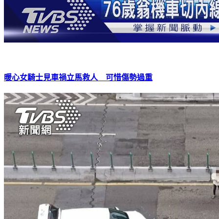
暖心女騎士見車禍立馬救人 可惜傷勢過重