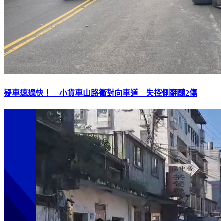
疑車速過快！ 小貨車山路衝對向車道 失控側翻釀2傷