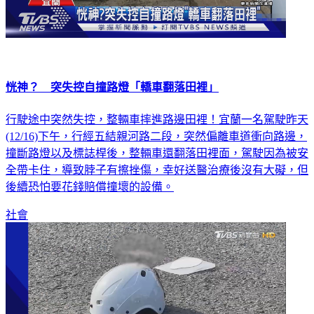
恍神？ 突失控自撞路燈「轎車翻落田裡」
行駛途中突然失控，整輛車摔進路邊田裡！宜蘭一名駕駛昨天
(12/16)下午，行經五結親河路二段，突然偏離車道衝向路邊，
撞斷路燈以及標誌桿後，整輛車還翻落田裡面，駕駛因為被安
全帶卡住，導致脖子有擦挫傷，幸好送醫治療後沒有大礙，但
後續恐怕要花錢賠償撞壞的設備。
社會