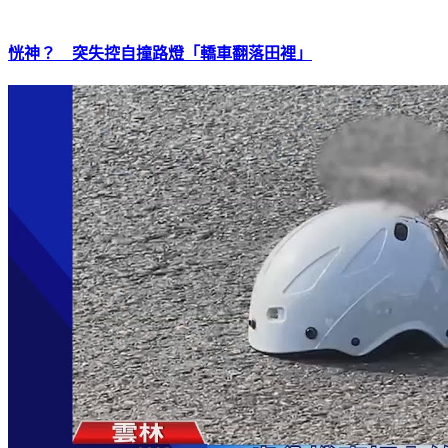
恍神？ 突失控自撞路燈「轎車翻落田裡」