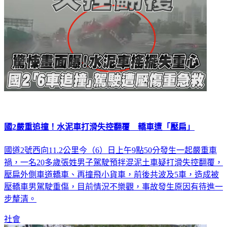
國2嚴重追撞！水泥車打滑失控翻覆 轎車遭「壓扁」
國道2號西向11.2公里今（6）日上午9點50分發生一起嚴重車
禍，一名20多歲張姓男子駕駛預拌混泥土車疑打滑失控翻覆，
壓扁外側車道轎車、再撞飛小貨車，前後共波及5車，造成被
壓轎車男駕駛重傷，目前情況不樂觀，事故發生原因有待進一
步釐清。
社會