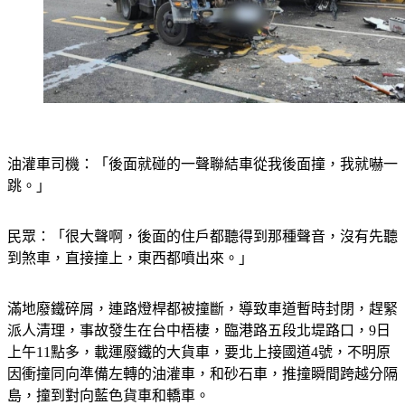
油灌車司機：「後面就碰的一聲聯結車從我後面撞，我就嚇一
跳。」
民眾：「很大聲啊，後面的住戶都聽得到那種聲音，沒有先聽
到煞車，直接撞上，東西都噴出來。」
滿地廢鐵碎屑，連路燈桿都被撞斷，導致車道暫時封閉，趕緊
派人清理，事故發生在台中梧棲，臨港路五段北堤路口，9日
上午11點多，載運廢鐵的大貨車，要北上接國道4號，不明原
因衝撞同向準備左轉的油灌車，和砂石車，推撞瞬間跨越分隔
島，撞到對向藍色貨車和轎車。