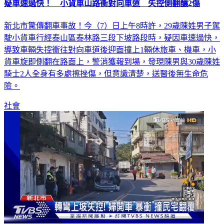
新北市驚傳翻車事故！今（7）日上午8時許，29歲陳姓男子駕
駛小貨車行經泰山區泰林路三段下坡路段時，疑因車速過快，
導致車輛失控衝往對向車道後迎面撞上1輛休旅車、機車，小
貨車旋即側翻在路面上，警消獲報到場，發現陳男與30歲陳姓
騎士2人全身有多處擦挫傷，但意識清楚，送醫後無生命危
險。
社會