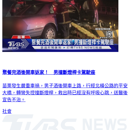
聚餐完酒後開車返家！ 男撞斷燈桿卡駕駛座
苗栗發生嚴重車禍，男子酒後開車上路，行經北橫公路的平安
大橋，轉彎失控撞斷燈桿，救出時已經沒有呼吸心跳，送醫後
宣告不治。
社會