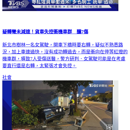
疑轉彎未減速！貨車失控衝機車群 釀7傷
新北市樹林一名女駕駛，開車下橋時要右轉，疑似不熟悉路
況，加上車速過快，沒有成功轉過去，而是衝向在停等紅燈的
機車群，導致7人受傷送醫，警方研判．女駕駛可能是在考慮
要直行還是右轉，太緊張才會失控。
社會