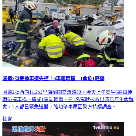
國道2號變換車道失控！6車連環撞 1命危1輕傷
國道2號西向11.2公里南桃園交流道段，今天上午發生6輛車連
環碰撞車禍，造成1駕駛輕傷、另1名駕駛被救出時已無生命跡
象，2人都已緊急送醫，確切肇事原因警方持續調查。
社會