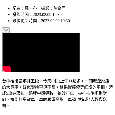
記者
：
羅一心
｜
攝影
：
陳奇君
發佈時間：
2023.02.09 19:30
最後更新時間：
2023.02.09 19:30
台中梧棲臨港路五段，今天(9日)上午11點多，一輛載運廢鐵
的大貨車，疑似變換車道不當，結果衝撞停等紅燈的車輛，造
成5車連環撞，過程中還導致一輛砂石車，被推撞後衝到對
向，撞到無辜貨車，車輛嚴重變形，車禍也造成4人輕傷送
醫。