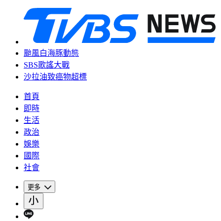
颱風白海豚動態
SBS歌謠大戰
沙拉油致癌物超標
首頁
即時
生活
政治
娛樂
國際
社會
更多