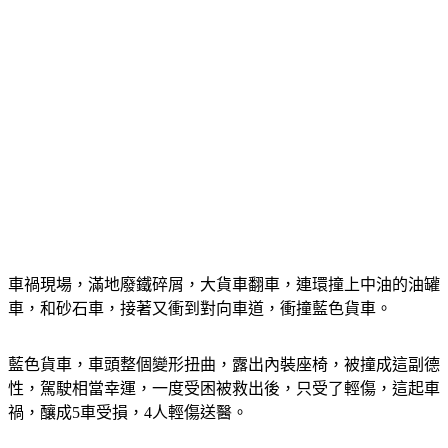
車禍現場，滿地廢鐵碎屑，大貨車翻車，連環撞上中油的油罐
車，和砂石車，接著又衝到對向車道，衝撞藍色貨車。
藍色貨車，車頭整個變形扭曲，露出內裝座椅，被撞成這副德
性，駕駛相當幸運，一度受困被救出後，只受了輕傷，這起車
禍，釀成5車受損，4人輕傷送醫。