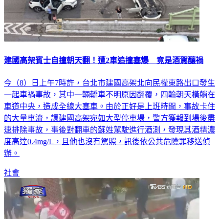
建國高架賓士自撞朝天翻！遭2車追撞塞爆 竟是酒駕釀禍
今（8）日上午7時許，台北市建國高架北向民權東路出口發生
一起車禍事故，其中一輛轎車不明原因翻覆，四輪朝天橫躺在
車道中央，造成全線大塞車。由於正好是上班時間，事故卡住
的大量車流，讓建國高架宛如大型停車場，警方獲報到場後盡
速排除事故，事後對翻車的蘇姓駕駛進行酒測，發現其酒精濃
度高達0.4mg/L，且他也沒有駕照，訊後依公共危險罪移送偵
辦。
社會