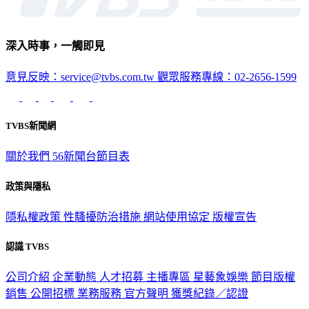
深入時事，一觸即見
意見反映：service@tvbs.com.tw
觀眾服務專線：02-2656-1599
TVBS新聞網
關於我們
56新聞台節目表
政策與隱私
隱私權政策
性騷擾防治措施
網站使用協定
版權宣告
認識 TVBS
公司介紹
企業動態
人才招募
主播專區
星藝象娛樂
節目版權
銷售
公開招標
業務服務
官方聲明
獲獎紀錄／認證