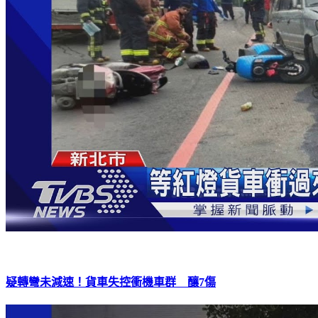
疑轉彎未減速！貨車失控衝機車群 釀7傷