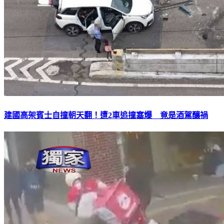
建國高架賓士自撞朝天翻！遭2車追撞塞爆 竟是酒駕釀禍