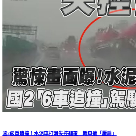
國2嚴重追撞！水泥車打滑失控翻覆 轎車遭「壓扁」