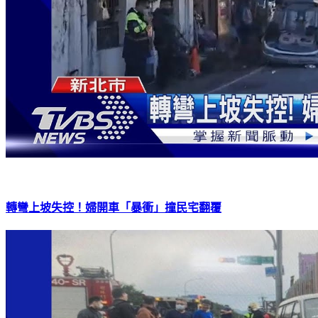
轉彎上坡失控！婦開車「暴衝」撞民宅翻覆