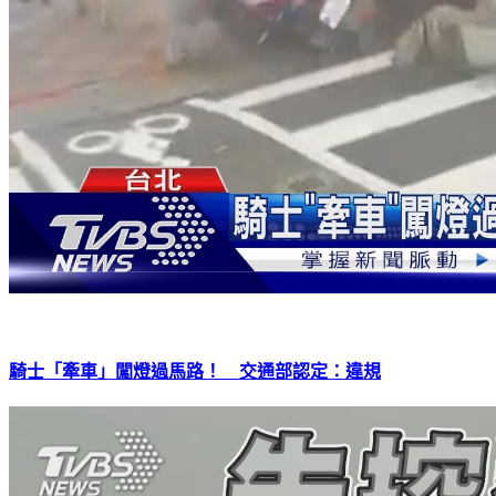
騎士「牽車」闖燈過馬路！ 交通部認定：違規