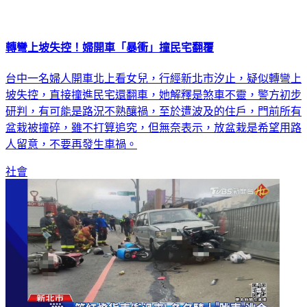
轉彎上坡失控！婦開車「暴衝」撞民宅翻覆
台中一名婦人開車北上看女兒，行經新北市汐止，疑似轉彎上
坡失控，直接撞進民宅還翻車，她解釋是煞車不靈，警方初步
研判，有可能是路況不熟釀禍，至於遭波及的住戶，門前所有
盆栽被撞碎，雖不打算追究，但無奈表示，放盆栽是希望用路
人留意，不要再發生車禍。
社會