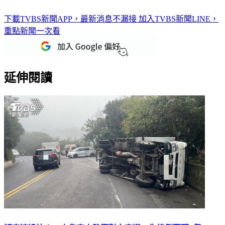
下載TVBS新聞APP，最新消息不漏接
加入TVBS新聞LINE，
重點新聞一次看
延伸閱讀
疑車速過快！ 小貨車山路衝對向車道 失控側翻釀2傷