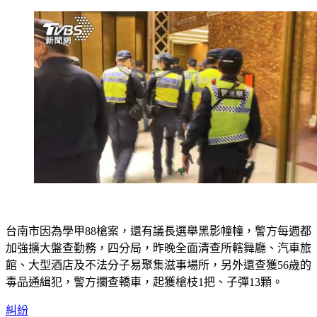
台南市因為學甲88槍案，還有議長選舉黑影幢幢，警方每週都
加強擴大盤查勤務，四分局，昨晚全面清查所轄舞廳、汽車旅
館、大型酒店及不法分子易聚集滋事場所，另外還查獲56歲的
毒品通緝犯，警方攔查轎車，起獲槍枝1把、子彈13顆。
糾紛