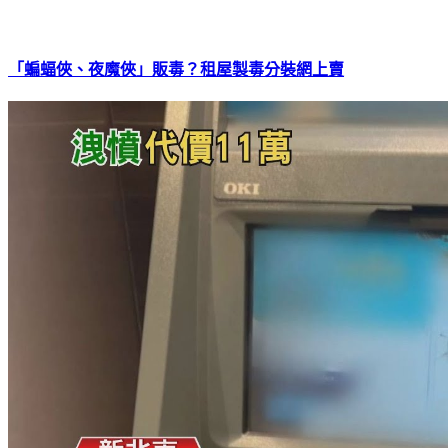
「蝙蝠俠、夜魔俠」販毒？租屋製毒分裝網上賣