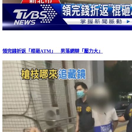
領完錢折返「棍砸ATM」 男落網辯「壓力大」