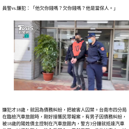
員警vs.嫌犯：「他欠你錢嗎？欠你錢嗎？他是當保人。」
嫌犯才18歲，就因為債務糾紛，把被害人囚禁。台南市四分局
在臨檢汽車旅館時，剛好接獲民眾報案，有男子因債務糾紛，
被18歲的陽姓債主控制在汽車旅館內，警方3分鐘就抵達汽車