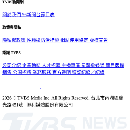
TVBS新聞網
關於我們
56新聞台節目表
政策與隱私
隱私權政策
性騷擾防治措施
網站使用協定
版權宣告
認識 TVBS
公司介紹
企業動態
人才招募
主播專區
星藝象娛樂
節目版權
銷售
公開招標
業務服務
官方聲明
獲獎紀錄／認證
2026 © TVBS Media Inc. All Rights Reserved. 台北市內湖區瑞
光路451號 | 聯利媒體股份有限公司