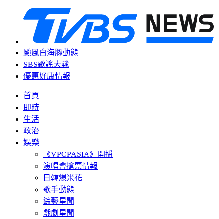
颱風白海豚動態
SBS歌謠大戰
優惠好康情報
首頁
即時
生活
政治
娛樂
《VPOPASIA》開播
演唱會搶票情報
日韓爆米花
歌手動態
綜藝星聞
戲劇星聞