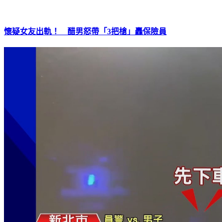
懷疑女友出軌！ 醋男怒帶「3把槍」轟保險員