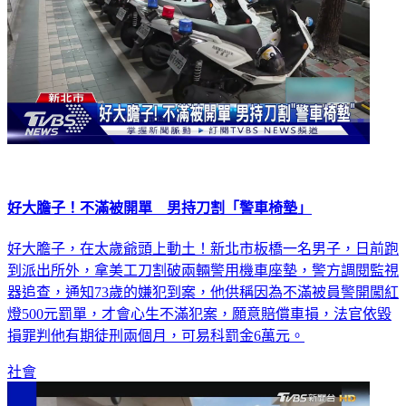
好大膽子！不滿被開單 男持刀割「警車椅墊」
好大膽子，在太歲爺頭上動土！新北市板橋一名男子，日前跑
到派出所外，拿美工刀割破兩輛警用機車座墊，警方調閱監視
器追查，通知73歲的嫌犯到案，他供稱因為不滿被員警開闖紅
燈500元罰單，才會心生不滿犯案，願意賠償車損，法官依毀
損罪判他有期徒刑兩個月，可易科罰金6萬元。
社會