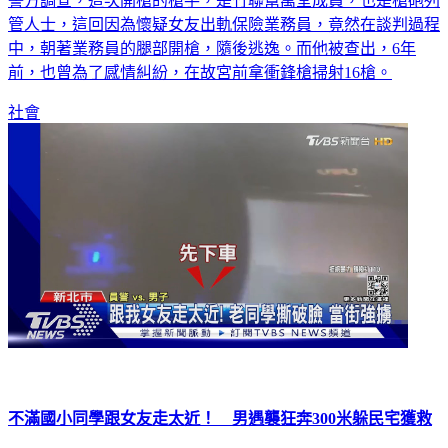
警方調查，這次開槍的槍手，是竹聯幫萬堂成員，也是槍砲列
管人士，這回因為懷疑女友出軌保險業務員，竟然在談判過程
中，朝著業務員的腿部開槍，隨後逃逸。而他被查出，6年
前，也曾為了感情糾紛，在故宮前拿衝鋒槍掃射16槍。
社會
不滿國小同學跟女友走太近！ 男遇襲狂奔300米躲民宅獲救