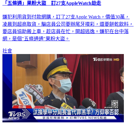
「五條通」果粉大盜 訂27支AppleWatch劫走
嫌犯利用貨到付款網購，訂了27支Apple Watch，價值30萬，
凌晨到超商取貨，騙店員公司要辦尾牙摸彩，還要餅乾飲料，
要店員協助搬上車，趁店員在忙，開超逃逸。嫌犯在台中落
網，是個"五條通通"果粉大盜。
社會