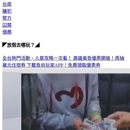
台南
嫌犯
警方
囚禁
債務
◤放假去哪玩？◢
全台熱門活動、人氣攻略一次看！
高雄美食優惠開搶！再抽
萬元住宿券
下載食尚玩家APP！免費領取優惠券