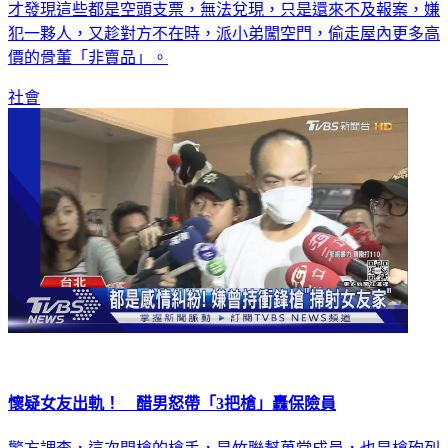
才發現這些都是空頭支票，無法兌現，只是還來不及報案，嫌
犯一夥人，又趁對方不在時，派小弟闖空門，偷走屋內更多高
價的骨董「非賣品」。
社會
懷疑女友出軌！ 醋男怒帶「3把槍」轟保險員