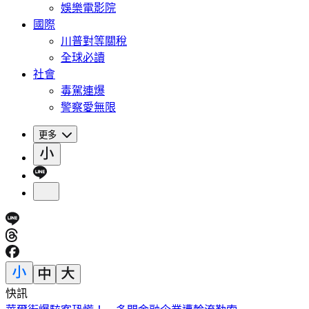
娛樂電影院
國際
川普對等關稅
全球必讀
社會
毒駕連爆
警察愛無限
更多
快訊