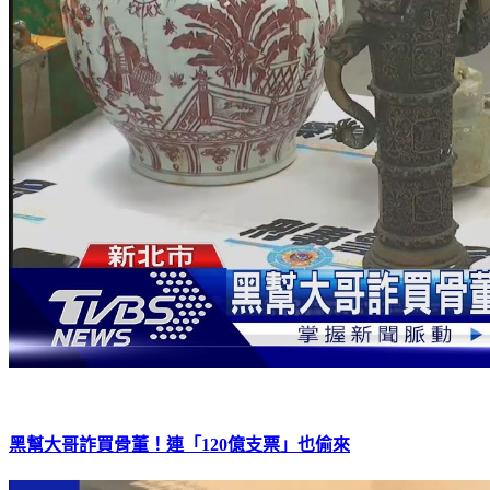
黑幫大哥詐買骨董！連「120億支票」也偷來