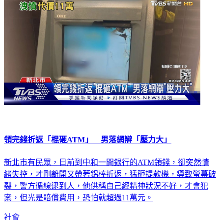
領完錢折返「棍砸ATM」 男落網辯「壓力大」
新北市有民眾，日前到中和一間銀行的ATM領錢，卻突然情
緒失控，才剛離開又帶著鋁棒折返，猛砸提款機，導致螢幕破
裂，警方循線逮到人，他供稱自己經精神狀況不好，才會犯
案，但光是賠償費用，恐怕就超過11萬元。
社會