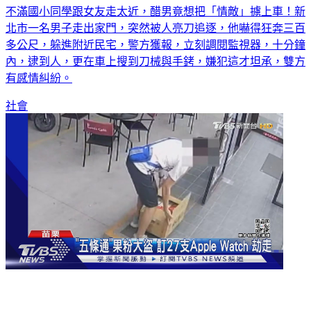
不滿國小同學跟女友走太近，醋男竟想把「情敵」擄上車！新
北市一名男子走出家門，突然被人亮刀追逐，他嚇得狂奔三百
多公尺，躲進附近民宅，警方獲報，立刻調閱監視器，十分鐘
內，逮到人，更在車上搜到刀械與手銬，嫌犯這才坦承，雙方
有感情糾紛。
社會