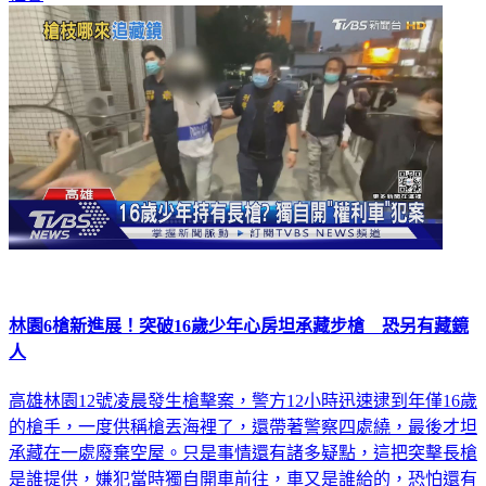
林園6槍新進展！突破16歲少年心房坦承藏步槍 恐另有藏鏡
人
高雄林園12號凌晨發生槍擊案，警方12小時迅速逮到年僅16歲
的槍手，一度供稱槍丟海裡了，還帶著警察四處繞，最後才坦
承藏在一處廢棄空屋。只是事情還有諸多疑點，這把突擊長槍
是誰提供，嫌犯當時獨自開車前往，車又是誰給的，恐怕還有