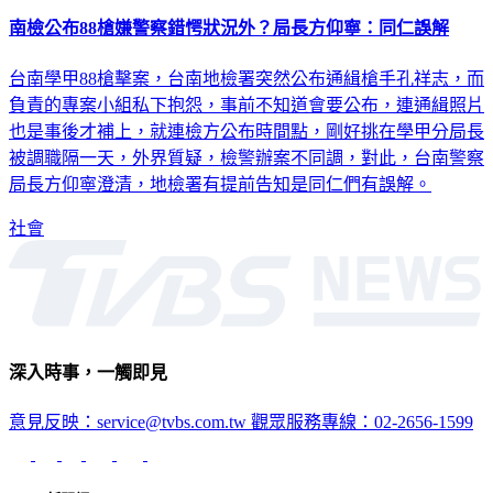
南檢公布88槍嫌警察錯愕狀況外？局長方仰寧：同仁誤解
台南學甲88槍擊案，台南地檢署突然公布通緝槍手孔祥志，而
負責的專案小組私下抱怨，事前不知道會要公布，連通緝照片
也是事後才補上，就連檢方公布時間點，剛好挑在學甲分局長
被調職隔一天，外界質疑，檢警辦案不同調，對此，台南警察
局長方仰寧澄清，地檢署有提前告知是同仁們有誤解。
社會
深入時事，一觸即見
意見反映：service@tvbs.com.tw
觀眾服務專線：02-2656-1599