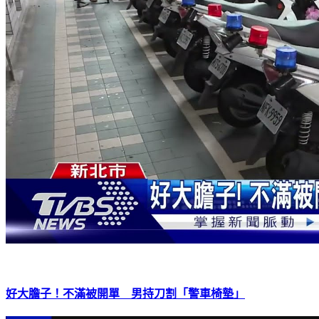
好大膽子！不滿被開單 男持刀割「警車椅墊」