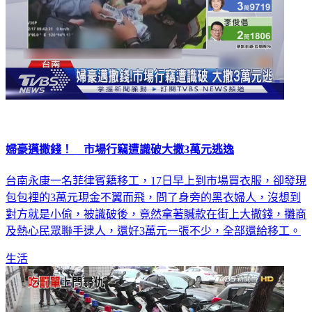
婦豪邁撒錢！ 市場行竊遭識破大撒3萬元逃逸
台南永康一名菲律賓籍移工，17日早上到市場買衣服，卻發現
包包裡的3萬元現金不翼而飛，問了身旁的黑衣婦人，沒想到
對方就是小偷，被識破後，竟然拿著贓款在街上大撒錢，攤商
及熱心民眾聯手逮人，還好3萬元一張不少，全部還給移工。
生活