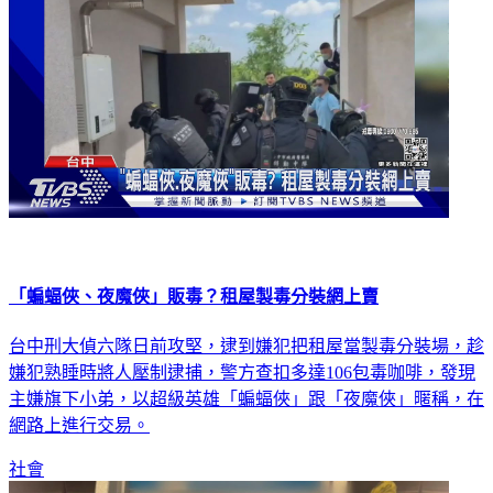
「蝙蝠俠、夜魔俠」販毒？租屋製毒分裝網上賣
台中刑大偵六隊日前攻堅，逮到嫌犯把租屋當製毒分裝場，趁
嫌犯熟睡時將人壓制逮捕，警方查扣多達106包毒咖啡，發現
主嫌旗下小弟，以超級英雄「蝙蝠俠」跟「夜魔俠」暱稱，在
網路上進行交易。
社會