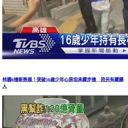
林園6槍新進展！突破16歲少年心房坦承藏步槍 恐另有藏鏡
人