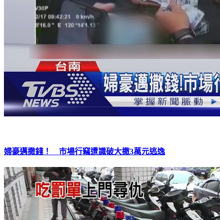
婦豪邁撒錢！ 市場行竊遭識破大撒3萬元逃逸