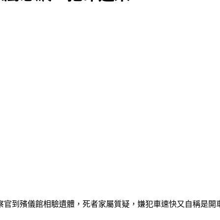
檢察官到殯儀館相驗遺體，死者家屬質疑，嫌犯車速快又自稱是