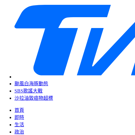
颱風白海豚動態
SBS歌謠大戰
沙拉油致癌物超標
首頁
即時
生活
政治