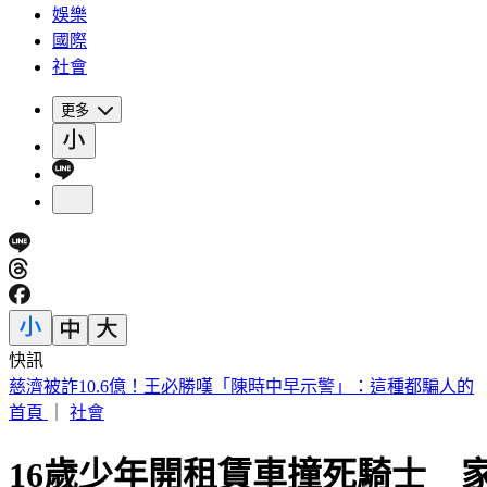
娛樂
國際
社會
更多
快訊
快訊／台中神岡死亡車禍 婦人遭大貨車撞飛魂斷路口
首頁
｜
社會
16歲少年開租賃車撞死騎士 