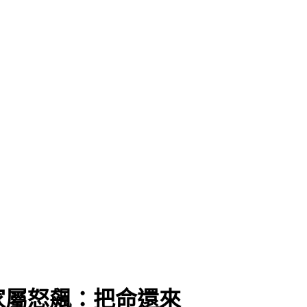
家屬怒飆：把命還來