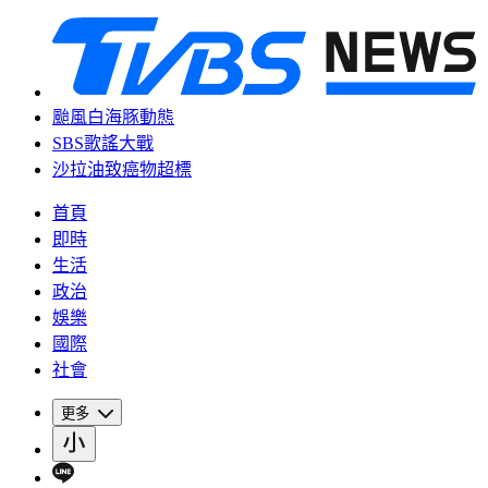
颱風白海豚動態
SBS歌謠大戰
沙拉油致癌物超標
首頁
即時
生活
政治
娛樂
國際
社會
更多