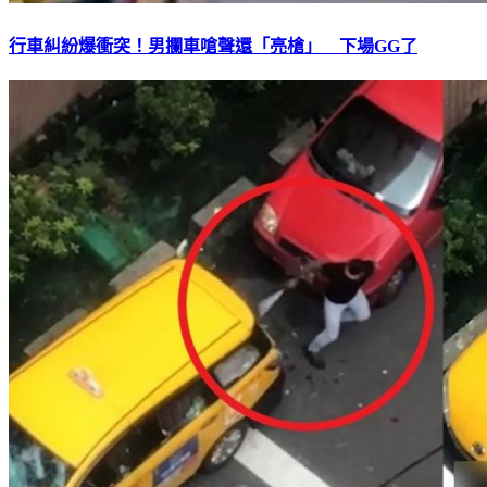
行車糾紛爆衝突！男攔車嗆聲還「亮槍」 下場GG了