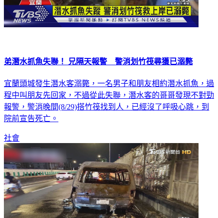
弟潛水抓魚失聯！ 兄隔天報警 警消划竹筏尋獲已溺斃
宜蘭頭城發生潛水客溺斃，一名男子和朋友相約潛水抓魚，過
程中叫朋友先回家，不過從此失聯，潛水客的哥哥發現不對勁
報警，警消晚間(8/29)搭竹筏找到人，已經沒了呼吸心跳，到
院前宣告死亡。
社會