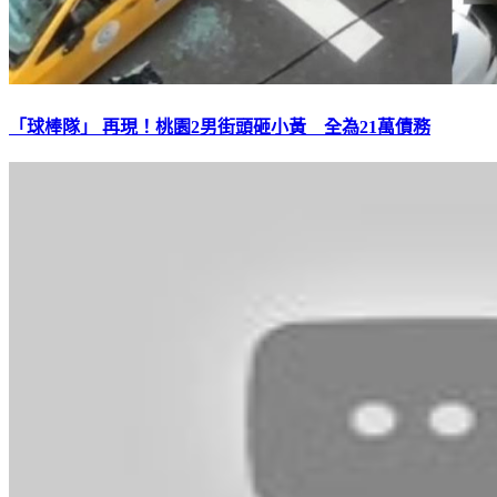
「球棒隊」 再現！桃園2男街頭砸小黃 全為21萬債務