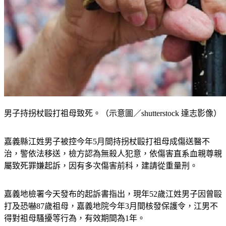
男子持拐杖毆打祖母致死。（示意圖／shutterstock 達志影像）
嘉義縣江姓男子被控今年5月間持拐杖毆打祖母成傷送醫不
治，警依法移送，檢方認為無殺人犯意，依傷害直系血親尊親
屬致死罪嫌起訴，因有多次傷害前科，建請從重量刑。
嘉義地檢署今天發布的起訴書指出，現年52歲江姓男子因曾毆
打及恐嚇87歲祖母，嘉義地院今年3月間核發保護令，江男不
得對祖母騷擾等行為，有效期間為1年。