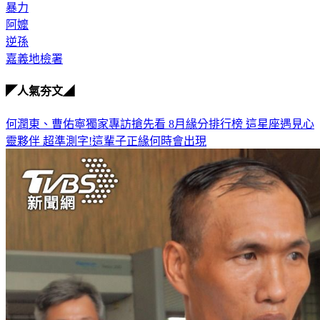
暴力
阿嬤
逆孫
嘉義地檢署
◤人氣夯文◢
何潤東、曹佑寧獨家專訪搶先看
8月緣分排行榜 這星座遇見心
靈夥伴
超準測字!這輩子正緣何時會出現