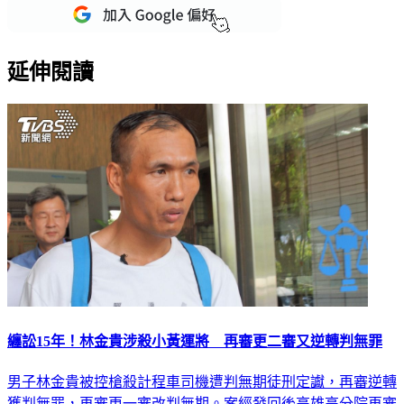
延伸閱讀
纏訟15年！林金貴涉殺小黃運將 再審更二審又逆轉判無罪
男子林金貴被控槍殺計程車司機遭判無期徒刑定讞，再審逆轉
獲判無罪，再審更一審改判無期。案經發回後高雄高分院再審