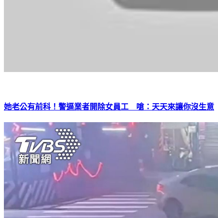
她老公有前科！警逼業者開除女員工 嗆：天天來讓你沒生意