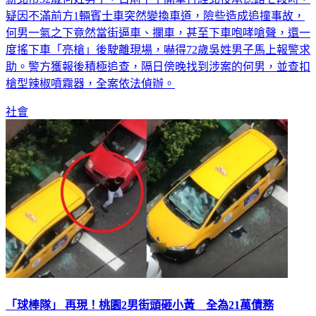
疑因不滿前方1輛賓士車突然變換車道，險些造成追撞事故，
何男一氣之下竟然當街逼車、攔車，甚至下車咆哮嗆聲，還一
度搖下車「亮槍」後駛離現場，嚇得72歲吳姓男子馬上報警求
助。警方獲報後積極追查，隔日傍晚找到涉案的何男，並查扣
槍型辣椒噴霧器，全案依法偵辦。
社會
「球棒隊」 再現！桃園2男街頭砸小黃 全為21萬債務