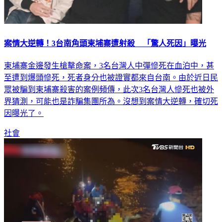
案情大逆轉！3台南角頭柬埔寨遭射殺 「驚人死因」曝光
柬埔寨金邊發生槍擊命案，3名台灣人中彈慘死在血泊中，甚
至遭到爆頭慘死，死者身分也被證實都來自台南。由於近日民
眾被騙到柬埔寨殺害的案例頻傳，此次3名台灣人慘死也被外
界猜測，可能也是詐騙集團所為。沒想到案情大逆轉，確切死
因曝光了。
社會