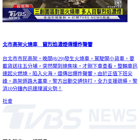
北市高架火燒車 竄烈焰濃煙傳爆炸聲響
台北市市民高架，晚間(8/29)發生火燒車，駕駛開小貨車，要
載貨送往五分埔，突然聞到燒焦味，才剛下車查看，整輛車迅
速起火燃燒，陷入火海，還傳出爆炸聲響，由於正值下班尖
峰，高架道路大塞車，警方出動交通快打，全力支援疏導，警
消10分鐘內迅速撲滅火勢！
社會