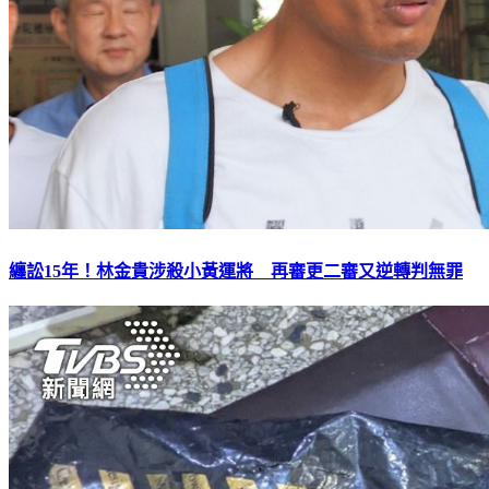
纏訟15年！林金貴涉殺小黃運將 再審更二審又逆轉判無罪