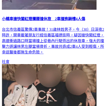
小轎車搶快闖紅燈攔腰撞休旅 2車撞進騎樓4人傷
台北市信義區驚傳2車事故！31歲林姓男子，今（30）日深夜2
時許，開車載著朋友行經信義區福德街時，疑因搶快闖紅燈，
高速衝過路口時當場撞上從巷內行駛而出的休旅車，強大的撞
擊力道讓林男左腿當場骨折，事故共造成2車4人受到輕傷，所
幸送醫後都無生命危險。
社會