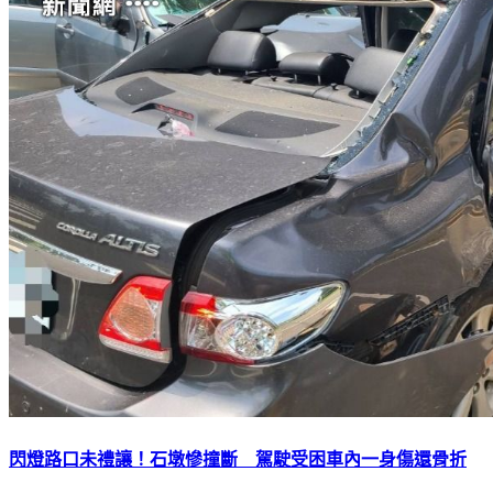
閃燈路口未禮讓！石墩慘撞斷 駕駛受困車內一身傷還骨折