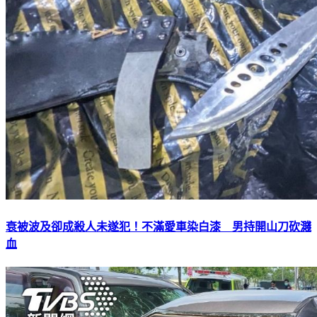
衰被波及卻成殺人未遂犯！不滿愛車染白漆 男持開山刀砍濺
血