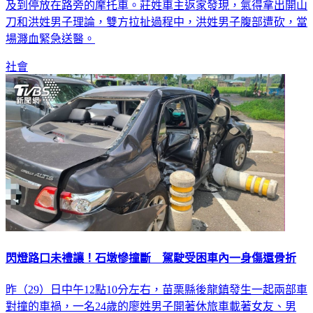
及到停放在路旁的摩托車。莊姓車主返家發現，氣得拿出開山
刀和洪姓男子理論，雙方拉扯過程中，洪姓男子腹部遭砍，當
場濺血緊急送醫。
社會
閃燈路口未禮讓！石墩慘撞斷 駕駛受困車內一身傷還骨折
昨（29）日中午12點10分左右，苗栗縣後龍鎮發生一起兩部車
對撞的車禍，一名24歲的廖姓男子開著休旅車載著女友、男