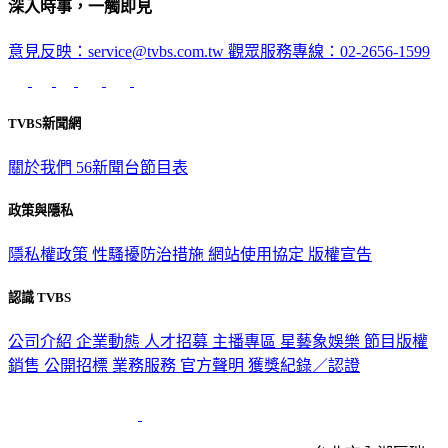
深入時事，一觸即見
意見反映：service@tvbs.com.tw
觀眾服務專線：02-2656-1599
TVBS新聞網
關於我們
56新聞台節目表
政策與隱私
隱私權政策
性騷擾防治措施
網站使用協定
版權宣告
認識 TVBS
公司介紹
企業動態
人才招募
主播專區
星藝象娛樂
節目版權
銷售
公開招標
業務服務
官方聲明
獲獎紀錄／認證