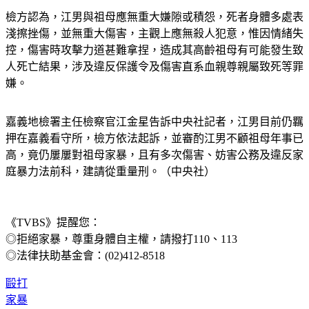
檢方認為，江男與祖母應無重大嫌隙或積怨，死者身體多處表
淺擦挫傷，並無重大傷害，主觀上應無殺人犯意，惟因情緒失
控，傷害時攻擊力道甚難拿捏，造成其高齡祖母有可能發生致
人死亡結果，涉及違反保護令及傷害直系血親尊親屬致死等罪
嫌。
嘉義地檢署主任檢察官江金星告訴中央社記者，江男目前仍羈
押在嘉義看守所，檢方依法起訴，並審酌江男不顧祖母年事已
高，竟仍屢屢對祖母家暴，且有多次傷害、妨害公務及違反家
庭暴力法前科，建請從重量刑。（中央社）
《TVBS》提醒您：
◎拒絕家暴，尊重身體自主權，請撥打110、113
◎法律扶助基金會：(02)412-8518
毆打
家暴