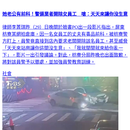
她老公有前科！警逼業者開除女員工 嗆：天天來讓你沒生意
律師李菁琪昨（29）日晚間於臉書PO出一段影片指出，屏東
枋寮某網拍倉庫，因一名女員工的丈夫有毒品前科，被枋寮警
方盯上，員警竟直接到店內要求老闆開除該名員工，甚至威脅
「天天來站崗讓你這間沒生意」、「我就閒閒就來給你亂一
下」，影片一出引發議論。對此，枋寮分局昨晚也出面致歉，
將對該員警予以懲處，並加強員警教育訓練。
社會