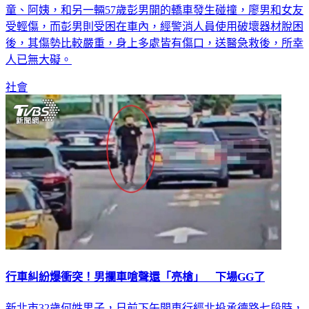
童、阿姨，和另一輛57歲彭男開的轎車發生碰撞，廖男和女友
受輕傷，而彭男則受困在車內，經警消人員使用破壞器材脫困
後，其傷勢比較嚴重，身上多處皆有傷口，送醫急救後，所幸
人已無大礙。
社會
行車糾紛爆衝突！男攔車嗆聲還「亮槍」 下場GG了
新北市32歲何姓男子，日前下午開車行經北投承德路七段時，