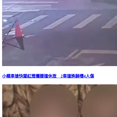
小轎車搶快闖紅燈攔腰撞休旅 2車撞進騎樓4人傷