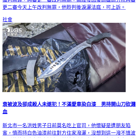
更二審今天上午改判無罪，他聆判後淚灑法庭，可上訴。
社會
衰被波及卻成殺人未遂犯！不滿愛車染白漆 男持開山刀砍濺
血
新北市一名洪姓男子日前莫名吃上官司，他懷疑是遭朋友陷
害，憤而持白色油漆前往對方住家潑灑，沒想到這一潑不慎波