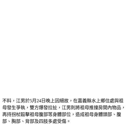
不料，江男於5月24日晚上因細故，在嘉義縣水上鄉住處與祖
母發生爭執，雙方爆發拉扯，江男則將祖母推撞房間內物品，
再持拐杖毆擊祖母腹部等身體部位，造成祖母身體頭部、腹
部、胸部、背部及四肢多處受傷。