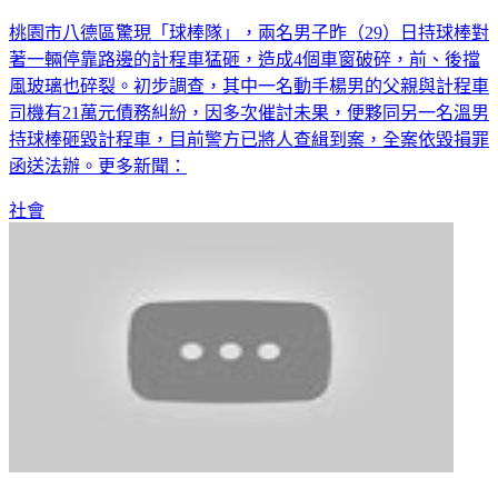
桃園市八德區驚現「球棒隊」，兩名男子昨（29）日持球棒對
著一輛停靠路邊的計程車猛砸，造成4個車窗破碎，前、後擋
風玻璃也碎裂。初步調查，其中一名動手楊男的父親與計程車
司機有21萬元債務糾紛，因多次催討未果，便夥同另一名溫男
持球棒砸毀計程車，目前警方已將人查緝到案，全案依毀損罪
函送法辦。更多新聞：
社會