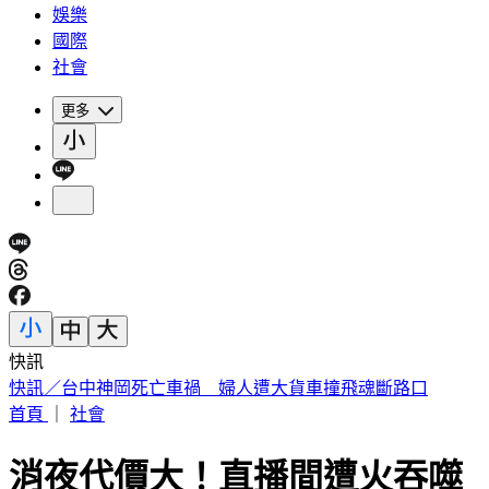
娛樂
國際
社會
更多
快訊
被選上國民法官該怎麼辦? 司法院廣告
首頁
｜
社會
消夜代價大！直播間遭火吞噬