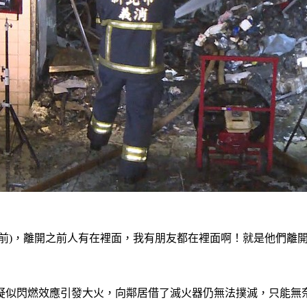
之前)，離開之前人有在裡面，我有朋友都在裡面啊！就是他們離
疑似閃燃效應引發大火，向鄰居借了滅火器仍無法撲滅，只能無