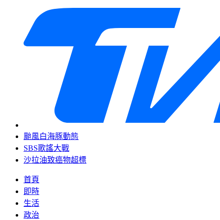
颱風白海豚動態
SBS歌謠大戰
沙拉油致癌物超標
首頁
即時
生活
政治