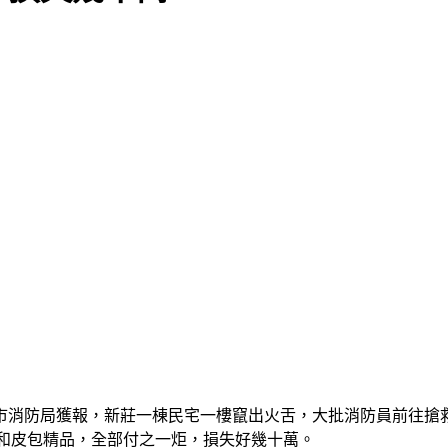
市消防局獲報，新莊一棟民宅一樓竄出火舌，大批消防員前往搶
品和皮包精品，全部付之一炬，損失好幾十萬。