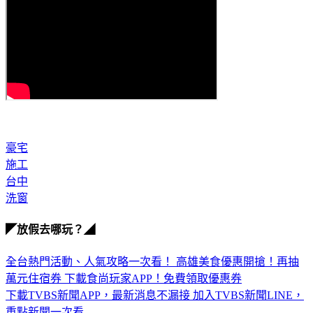
豪宅
施工
台中
洗窗
◤放假去哪玩？◢
全台熱門活動、人氣攻略一次看！
高雄美食優惠開搶！再抽
萬元住宿券
下載食尚玩家APP！免費領取優惠券
下載TVBS新聞APP，最新消息不漏接
加入TVBS新聞LINE，
重點新聞一次看