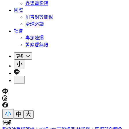
娛樂電影院
國際
川普對等關稅
全球必讀
社會
毒駕連爆
警察愛無限
更多
快訊