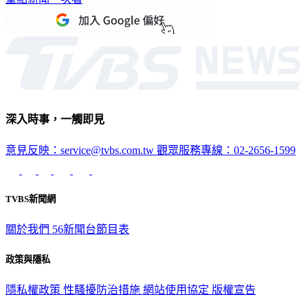
深入時事，一觸即見
意見反映：service@tvbs.com.tw
觀眾服務專線：02-2656-1599
TVBS新聞網
關於我們
56新聞台節目表
政策與隱私
隱私權政策
性騷擾防治措施
網站使用協定
版權宣告