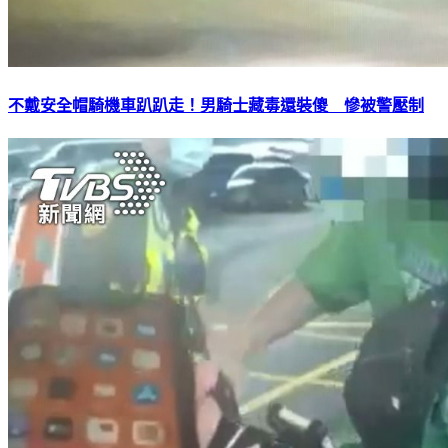
不戴安全帽騎機車趴趴走！男騎士藏毒還裝傻 慘被警壓制