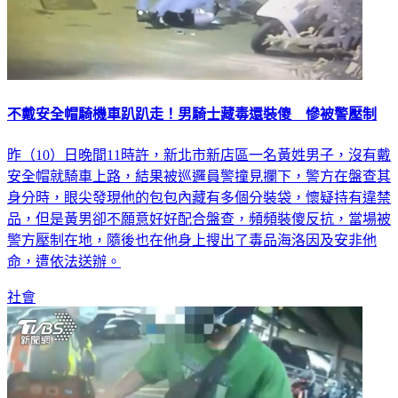
不戴安全帽騎機車趴趴走！男騎士藏毒還裝傻 慘被警壓制
昨（10）日晚間11時許，新北市新店區一名黃姓男子，沒有戴
安全帽就騎車上路，結果被巡邏員警撞見攔下，警方在盤查其
身分時，眼尖發現他的包包內藏有多個分裝袋，懷疑持有違禁
品，但是黃男卻不願意好好配合盤查，頻頻裝傻反抗，當場被
警方壓制在地，隨後也在他身上搜出了毒品海洛因及安非他
命，遭依法送辦。
社會