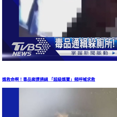
媽救命啊！毒品案遭通緝 「超級媽寶」頻呼喊求救