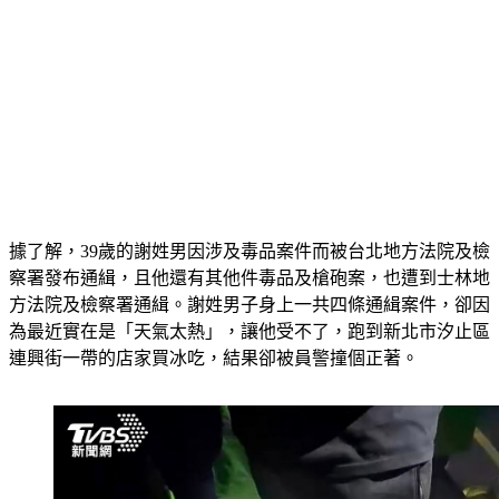
據了解，39歲的謝姓男因涉及毒品案件而被台北地方法院及檢
察署發布通緝，且他還有其他件毒品及槍砲案，也遭到士林地
方法院及檢察署通緝。謝姓男子身上一共四條通緝案件，卻因
為最近實在是「天氣太熱」，讓他受不了，跑到新北市汐止區
連興街一帶的店家買冰吃，結果卻被員警撞個正著。