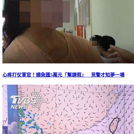
心疼打仗軍官！婦急匯5萬元「幫請假」 見警才知夢一場