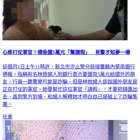
心疼打仗軍官！婦急匯5萬元「幫請假」 見警才知夢一場
這個月1日上午11時許，新北市汐止警分局接獲轄內華南銀行
通報，指稱有名林姓婦人到銀行表示要匯款5萬元給國外的朋
友，行員一聽驚覺可能是詐騙，但是林姓婦人卻說國外朋友是
正在打仗的軍官，她要幫忙這位軍官「請假」，才要把錢匯出
去，直到警方到場，和婦人解釋她才明白自己是碰上了詐騙集
團。
社會