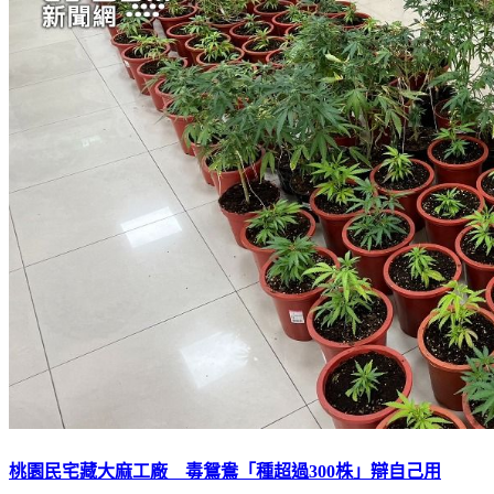
桃園民宅藏大麻工廠 毒鴛鴦「種超過300株」辯自己用