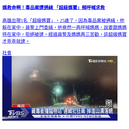
媽救命啊！毒品案遭通緝 「超級媽寶」頻呼喊求救
高雄出現1名「超級媽寶」，25歲了，因為毒品案被通緝，他
躲在家中，員警上門查緝，他竟然一再呼喊媽媽，說要跟媽媽
待在家中，拒絕被逮，經過員警及媽媽再三苦勸，這超級媽寶
才乖乖就逮。
社會