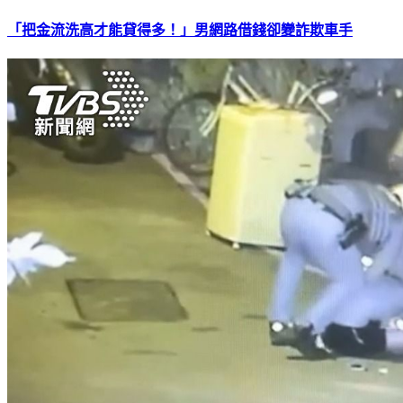
「把金流洗高才能貸得多！」男網路借錢卻變詐欺車手