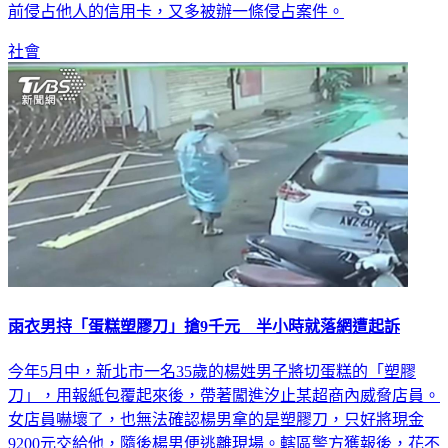
前侵占他人的信用卡，又多被辦一條侵占案件。
社會
雨衣男持「蛋糕塑膠刀」搶9千元 半小時就落網遭起訴
今年5月中，新北市一名35歲的楊姓男子將切蛋糕的「塑膠
刀」，用報紙包覆起來後，帶著闖進汐止某超商內威脅店員。
女店員嚇壞了，也無法確認楊男拿的是塑膠刀，只好將現金
9200元交給他，隨後楊男便逃離現場。轄區警方獲報後，花不