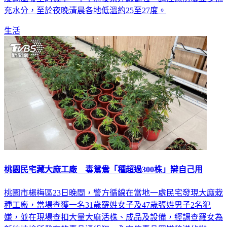
充水分，至於夜晚清晨各地低溫約25至27度。
生活
桃園民宅藏大麻工廠 毒鴛鴦「種超過300株」辯自己用
桃園市楊梅區23日晚間，警方循線在當地一處民宅發現大麻栽
種工廠，當場查獲一名31歲羅姓女子及47歲張姓男子2名犯
嫌，並在現場查扣大量大麻活株、成品及設備，經調查羅女為