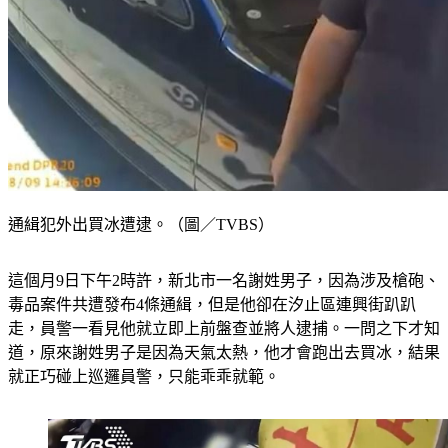
通緝犯外出買冰遭逮。（圖／TVBS）
這個月9日下午2時許，新北市一名謝姓男子，因為涉及槍砲、
毒品案件共遭發布4條通緝，但是他卻在汐止區連興街趴趴
走，員警一看見他就立即上前盤查並將人逮捕。一問之下才知
道，原來謝姓男子是因為天氣太熱，他才會跑出去買冰，結果
就正巧碰上巡邏員警，只能乖乖就範。