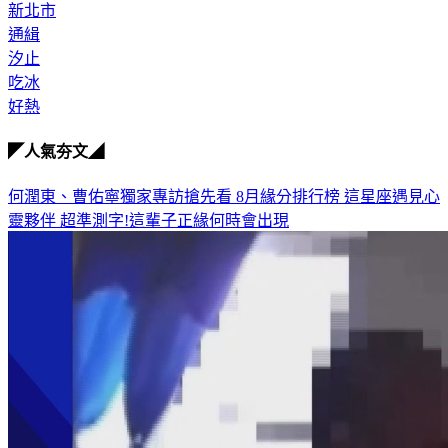
新北市
通緝
汐止
吃冰
好熱
◤人氣夯文◢
何潤東、曹佑寧獨家專訪搶先看
8月緣分排行榜 這星座遇見心
靈夥伴
超準測字!這輩子正緣何時會出現