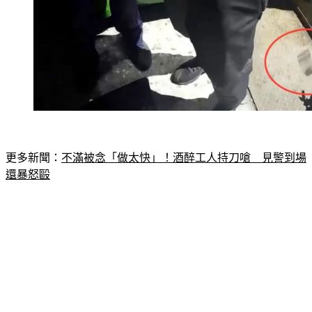
更多新聞：
不滿被念「做太快」！酒醉工人持刀嗆　見警到場
還暴怒毆