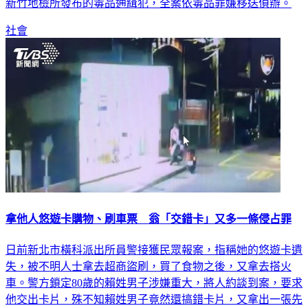
新竹地檢所發布的毒品通緝犯，全案依毒品罪嫌移送偵辦。
社會
拿他人悠遊卡購物、刷車票 翁「交錯卡」又多一條侵占罪
日前新北市橫科派出所員警接獲民眾報案，指稱她的悠遊卡遺
失，被不明人士拿去超商盜刷，買了食物之後，又拿去搭火
車。警方鎖定80歲的賴姓男子涉嫌重大，將人約談到案，要求
他交出卡片，殊不知賴姓男子竟然還搞錯卡片，又拿出一張先