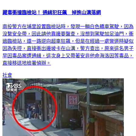
藏毒衝撞臨檢站！ 通緝犯狂飆 掉進山溝落網
南投警方在埔里設置臨檢站時，發現一輛白色轎車駕駛，因為
沒繫安全帶，因此請他靠邊要盤查，沒想到駕駛加足油門，衝
過臨檢站，還一路逆向超車狂飆，但是在經過一處彎道時疑似
因為失控，直接衝出邊坡卡在山溝，警方查出，原來這名男子
早因毒品案遭通緝，這次身上又帶著安非他命海洛因等毒品，
直接移送地檢署偵辦。
社會