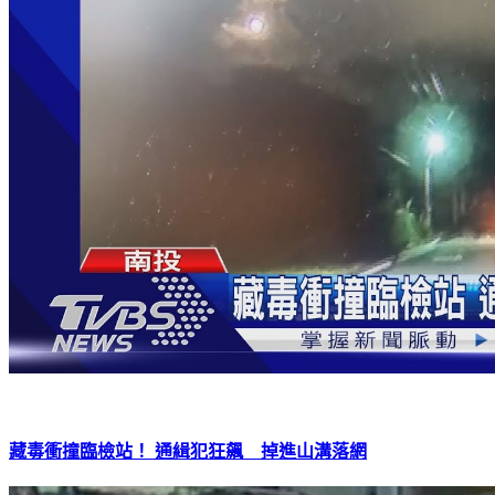
藏毒衝撞臨檢站！ 通緝犯狂飆 掉進山溝落網