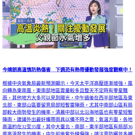
今晴朗高溫慎防熱傷害 下週恐有熱帶擾動發展強度觀察中！
根據中央氣象局最新預測顯示，今天太平洋高壓逐漸增強，風
向轉為東南風，東南部地區雲量較多且整天不定時有零星飄
雨，其他地方大多可以見到陽光，中午過後在西半部地區及東
北部、東部山區要留意局部短暫雷陣雨，尤其中南部山區有局
部較大雨勢發生的機率，清晨中部以北沿海地區也有零星短暫
陣雨，建議外出最好攜帶雨具以備不時之需；氣溫方面，各地
高溫約在32至35度，其中大臺北、南部、東半部地區有局部36
度高溫發生的機率，中午前後紫外線偏強，請注意防曬並多補