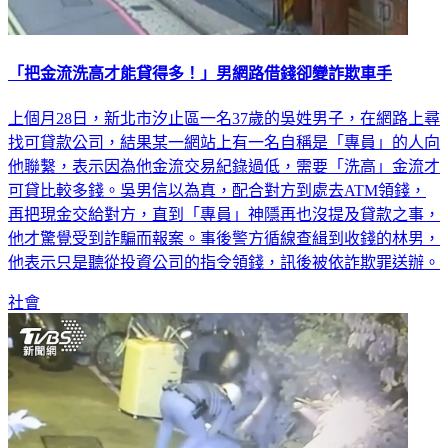
「把金流洗高才能貸得多！」男網路借錢卻變詐欺車手
上個月28日，新北市汐止區一名37歲的吳姓男子，在網路上尋
找可貸款公司，結果某一網站上有一名自稱是「專員」的人向
他聯繫，表示因為他金流交易紀錄過低，需要「洗高」金流才
可貸比較多錢。吳男信以為真，配合對方到處去ATM領錢，
再把現金交給對方，直到「專員」神隱再也沒提及貸款之事，
他才驚覺受到詐騙而報案。事後警方循線查緝到收錢的林男，
他表示只是聽從投資公司的指令領錢，訊後被依詐欺罪送辦。
社會