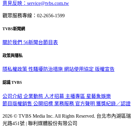
意見反映：service@tvbs.com.tw
觀眾服務專線：02-2656-1599
TVBS新聞網
關於我們
56新聞台節目表
政策與隱私
隱私權政策
性騷擾防治措施
網站使用協定
版權宣告
認識 TVBS
公司介紹
企業動態
人才招募
主播專區
星藝象娛樂
節目版權銷售
公開招標
業務服務
官方聲明
獲獎紀錄／認證
2026 © TVBS Media Inc. All Rights Reserved. 台北市內湖區瑞
光路451號 | 聯利媒體股份有限公司