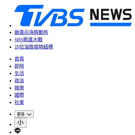
颱風白海豚動態
SBS歌謠大戰
沙拉油致癌物超標
首頁
即時
生活
政治
娛樂
國際
社會
更多