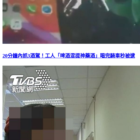
20分鐘內抓3酒駕！工人「啤酒混提神藥酒」喝完騎車秒被逮