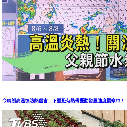
今晴朗高溫慎防熱傷害 下週恐有熱帶擾動發展強度觀察中！