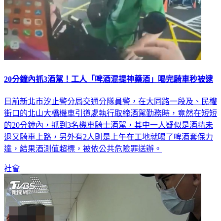
20分鐘內抓3酒駕！工人「啤酒混提神藥酒」喝完騎車秒被逮
日前新北市汐止警分局交通分隊員警，在大同路一段及、民權
街口的北山大橋機車引道處執行取締酒駕勤務時，竟然在短短
的20分鐘內，抓到3名機車騎士酒駕，其中一人疑似是酒精未
退又騎車上路，另外有2人則是上午在工地就喝了啤酒套保力
達，結果酒測值超標，被依公共危險罪送辦。
社會