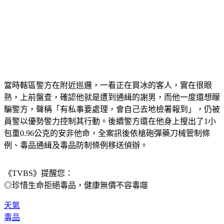
當時轄區警方在附近巡邏，一看正在買冰的客人，實在很眼
熟，上前盤查，確認他就是遭到通緝的謝男，而他一度還想矇
騙警方，聲稱「有私事要處理，會自己去地檢署報到」，仍被
員警以優勢警力控制其行動。後續警方還在他身上搜出了1小
包重0.96公克的安非他命，全案訊後依槍砲彈藥刀械管制條
例、毒品通緝及毒品防制條例移送偵辦。
《TVBS》提醒您：
◎珍惜生命拒絕毒品，健康無價不容毒噬
天氣
毒品