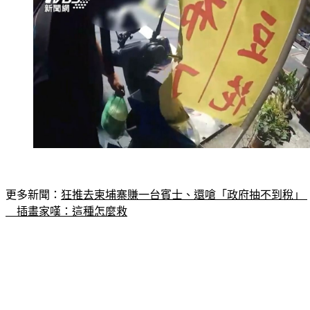
更多新聞：
狂推去柬埔寨賺一台賓士、還嗆「政府抽不到稅」 
　插畫家嘆：這種怎麼救