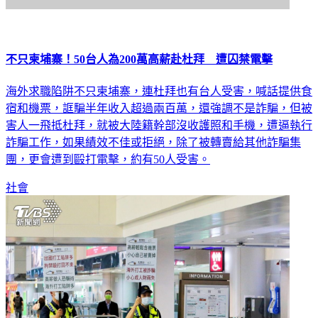
不只柬埔寨！50台人為200萬高薪赴杜拜 遭囚禁電擊
海外求職陷阱不只柬埔寨，連杜拜也有台人受害，喊話提供食
宿和機票，誆騙半年收入超過兩百萬，還強調不是詐騙，但被
害人一飛抵杜拜，就被大陸籍幹部沒收護照和手機，遭逼執行
詐騙工作，如果績效不佳或拒絕，除了被轉賣給其他詐騙集
團，更會遭到毆打電擊，約有50人受害。
社會