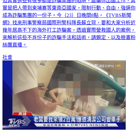
實是把人帶到柬埔寨等東南亞國家，限制行動、自由，強逼你
成為詐騙集團的一份子。今（23）日晚間8點，《TVBS新聞
網》找來刑事警察局國際刑警科隊長蘇立琮，要和大家分析近
幾年居高不下的海外打工詐騙案，透過實際營救國人的案例，
來解析這些不肖份子的詐騙手法和話術，請鎖定、以及臉書粉
絲團直播。
社會