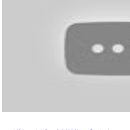
不只柬埔寨！50台人為200萬高薪赴杜拜 遭囚禁電擊