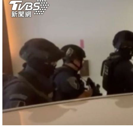
黑幫詐騙集團好可惡！拿幼童威脅夫妻當車手「假工作真囚