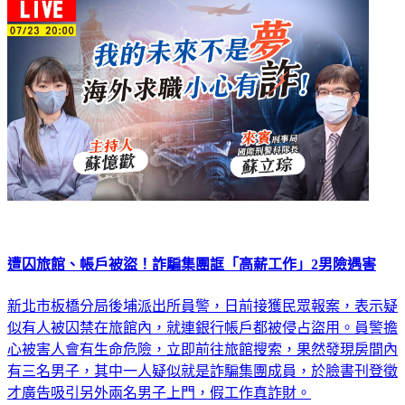
遭囚旅館、帳戶被盜！詐騙集團誆「高薪工作」2男險遇害
新北市板橋分局後埔派出所員警，日前接獲民眾報案，表示疑
似有人被囚禁在旅館內，就連銀行帳戶都被侵占盜用。員警擔
心被害人會有生命危險，立即前往旅館搜索，果然發現房間內
有三名男子，其中一人疑似就是詐騙集團成員，於臉書刊登徵
才廣告吸引另外兩名男子上門，假工作真詐財。