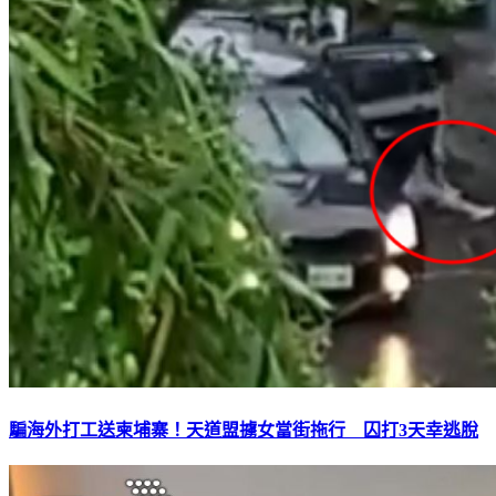
騙海外打工送柬埔寨！天道盟擄女當街拖行 囚打3天幸逃脫