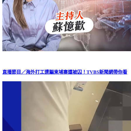
直播節目／海外打工遭騙柬埔寨還被囚！TVBS新聞網帶你看