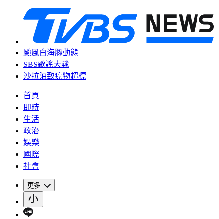
颱風白海豚動態
SBS歌謠大戰
沙拉油致癌物超標
首頁
即時
生活
政治
娛樂
國際
社會
更多