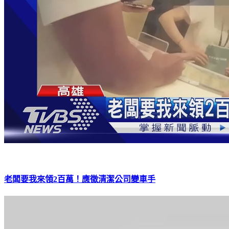
老闆要我來領2百萬！應徵清潔公司變車手