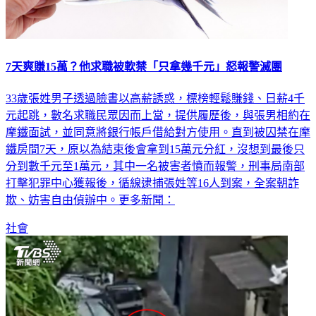
7天爽賺15萬？他求職被軟禁「只拿幾千元」怒報警滅團
33歲張姓男子透過臉書以高薪誘惑，標榜輕鬆賺錢、日薪4千
元起跳，數名求職民眾因而上當，提供履歷後，與張男相約在
摩鐵面試，並同意將銀行帳戶借給對方使用。直到被囚禁在摩
鐵房間7天，原以為結束後會拿到15萬元分紅，沒想到最後只
分到數千元至1萬元，其中一名被害者憤而報警，刑事局南部
打擊犯罪中心獲報後，循線逮捕張姓等16人到案，全案朝詐
欺、妨害自由偵辦中。更多新聞：
社會