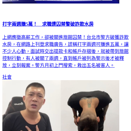
打字兩週賺5萬！ 求職遭囚禁警破詐欺水房
上網應徵高薪工作，卻被關進旅館囚禁！台北市警方破獲詐欺
水房，在網路上刊登求職廣告，謊稱打字兩週可賺進五萬，讓
不少人心動，面試時交出提款卡和帳戶存摺後，就被帶到旅館
控制行動，有人被關了兩週，直到帳戶被列為警示後才被釋
放，立刻報案。警方月初上門搜索，救出五名被害人。
社會