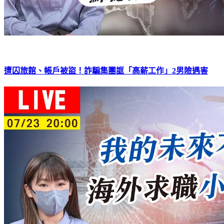
遭囚旅館、帳戶被盜！詐騙集團誆「高薪工作」2男險遇害