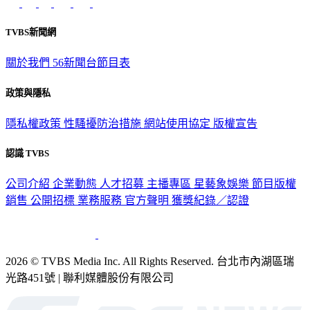
TVBS新聞網
關於我們
56新聞台節目表
政策與隱私
隱私權政策
性騷擾防治措施
網站使用協定
版權宣告
認識 TVBS
公司介紹
企業動態
人才招募
主播專區
星藝象娛樂
節目版權
銷售
公開招標
業務服務
官方聲明
獲獎紀錄／認證
2026 © TVBS Media Inc. All Rights Reserved. 台北市內湖區瑞
光路451號 | 聯利媒體股份有限公司