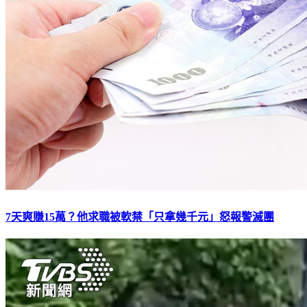
7天爽賺15萬？他求職被軟禁「只拿幾千元」怒報警滅團