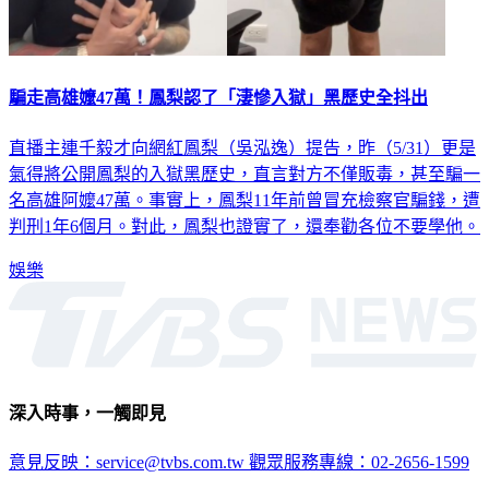
騙走高雄嬤47萬！鳳梨認了「淒慘入獄」黑歷史全抖出
直播主連千毅才向網紅鳳梨（吳泓逸）提告，昨（5/31）更是
氣得將公開鳳梨的入獄黑歷史，直言對方不僅販毒，甚至騙一
名高雄阿嬤47萬。事實上，鳳梨11年前曾冒充檢察官騙錢，遭
判刑1年6個月。對此，鳳梨也證實了，還奉勸各位不要學他。
娛樂
深入時事，一觸即見
意見反映：service@tvbs.com.tw
觀眾服務專線：02-2656-1599