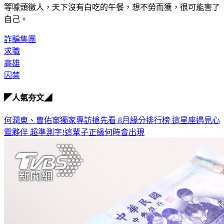
自己。
詐騙集團
求職
高雄
囚禁
◤人氣夯文◢
何潤東、曹佑寧獨家專訪搶先看
8月緣分排行榜 這星座遇見心
靈夥伴
超準測字!這輩子正緣何時會出現