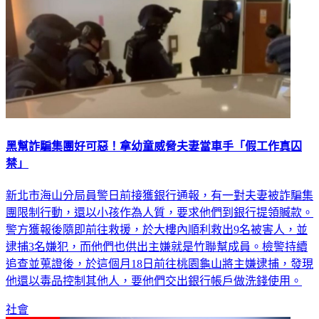
黑幫詐騙集團好可惡！拿幼童威脅夫妻當車手「假工作真囚
禁」
新北市海山分局員警日前接獲銀行通報，有一對夫妻被詐騙集
團限制行動，還以小孩作為人質，要求他們到銀行提領贓款。
警方獲報後隨即前往救援，於大樓內順利救出9名被害人，並
逮捕3名嫌犯，而他們也供出主嫌就是竹聯幫成員。檢警持續
追查並蒐證後，於這個月18日前往桃園龜山將主嫌逮捕，發現
他還以毒品控制其他人，要他們交出銀行帳戶做洗錢使用。
社會