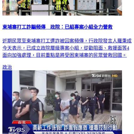
柬埔寨打工詐騙頻傳 政院：已組專案小組全力營救
近期民眾至柬埔寨打工遭詐被囚案頻傳，行政院發言人羅秉成
今天表示，已成立政院層級專案小組，從勸阻面、救援面等4
面向加強處理，目前重點是將受困柬埔寨的民眾營救回國。
政治