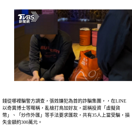
錢從哪裡騙警方調查，張姓嫌犯為首的詐騙集團，，在LINE
以奇異博士等暱稱，亂槍打鳥加好友，誆稱投資「虛擬貨
幣」、「炒作外匯」等手法要求匯款，共有35人上當受騙，損
失金額約300萬元。
南打偵八大隊副大隊長許志雄：「誆稱投資虛擬貨幣，玩世界