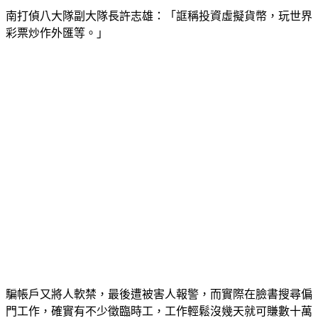
彩票炒作外匯等。」
騙帳戶又將人軟禁，最後遭被害人報警，而實際在臉書搜尋偏
門工作，確實有不少徵臨時工，工作輕鬆沒幾天就可賺數十萬
等噱頭徵人，天下沒有白吃的午餐，想不勞而獲，很可能害了