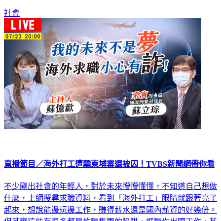
社會
直播節目／海外打工遭騙柬埔寨還被囚！TVBS新聞網帶你看
不少剛出社會的年輕人，對於未來懵懵懂懂，不知道自己想做
什麼，上網搜尋求職資料，看到「海外打工」眼睛就跟著亮了
起來，想說能邊玩邊工作，賺得薪水還是國內薪資的好幾倍。
但其實這些有很多都是詐騙集團的陷阱，誆騙你出國工作，其