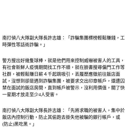
南打偵八大隊副大隊長許志雄：「詐騙集團標榜輕鬆賺錢，工
時彈性等話術詐騙。」
警方搜出好幾隻球棒，就是他們用來控制威嚇被害人的工具，
有社會新鮮人疫情期間找工作不順，就在臉書搜尋偏門工作等
社群，被輕鬆賺日薪４千起跳吸引，丟履歷應徵前往飯店面
試，沒想到卻是遇到詐騙集團，被要求交出印章帳戶，還遭囚
禁在面試的飯店房間，直到帳戶被警示，沒利用價值，關了快
一星期才放走至少4人受害。
南打偵八大隊副大隊長許志雄：「先將求職的被害人，集中於
飯店內控制行動，防止其偷跑去掛失他被騙的銀行帳戶，或
(防止)黑吃黑。」