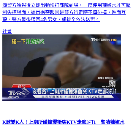
湖警方獲報後立即出動快打部隊到場，一度使用辣椒水才可壓
制失控場面，據悉衝突起因是雙方行走時不慎碰撞，進而互
毆，警方最後帶回4名男女，訊後全依法送辦。
社會
K歌變K人！上廁所碰撞爆衝突KTV走廊3打1 警噴辣椒水