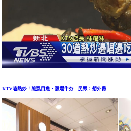
KTV嗑熱炒！煎虱目魚、蔥爆牛夯 民眾：想外帶