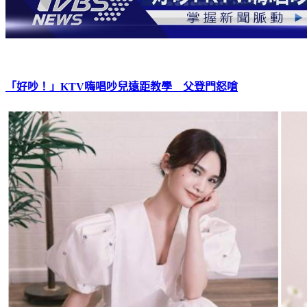
「好吵！」KTV嗨唱吵兒遠距教學 父登門怒嗆