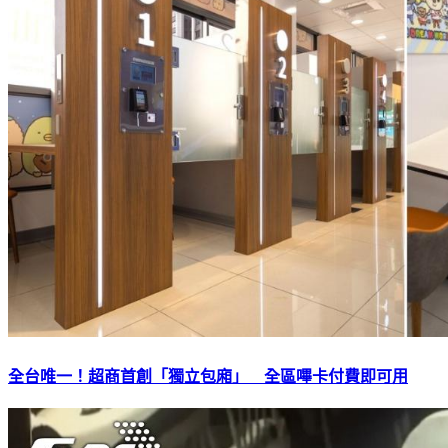
全台唯一！超商首創「獨立包廂」 全區嗶卡付費即可用