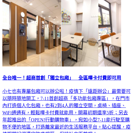
全台唯一！超商首創「獨立包廂」 全區嗶卡付費即可用
小七也有專屬包廂可以辦公啦！疫情下「遠距辦公」最需要可
以隨時隨地開工，7-11首創超商「多功能包廂專區」，在門市
內打造個人化包廂，也有2到4人的獨立空間，桌椅、插座、
WiFi通通有，輕鬆嗶卡付費就能用，開幕初期還享5折；另去
年起推出的「OPEN!行動購物車」，宛如小型7-11能行駛至購
物不便的地區，打造離家最近的生活服務平台。貼心提醒，疫