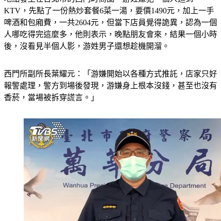
KTV，先點了一份熱炒套餐6菜一湯，要價1490元，加上一手
啤酒和包廂費，一共2604元，但當下店員覺得詭異，認為一個
人哪吃得完這麼多，他則表示，晚點朋友會來，結果一個小時
後，沒看見半個人影，游姓男子還想趁機開溜。
西門所副所長葉耀元：「游嫌開始以各種方式推託，店家只好
報警處理，警方到場後發現，游嫌身上根本沒錢，甚至也沒有
香菸，當場被拆穿謊言。」