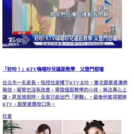
「好吵！」KTV嗨唱吵兒遠距教學 父登門怒嗆
台北市一名家長，指控住家樓下KTV太吵，屢次跟業者溝通
無效，報警也沒有改善，導致遠距教學的小孩，無法專心上
課，甚至放假時，全家只能出門「避難」，最後他氣得闖進
KTV，跟業者爆發口角。
社會