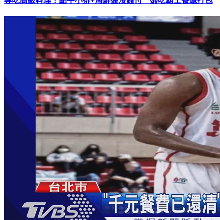
專吃高級料理！點牛小排+海鮮盤沒錢付 婦吃霸王餐還打包