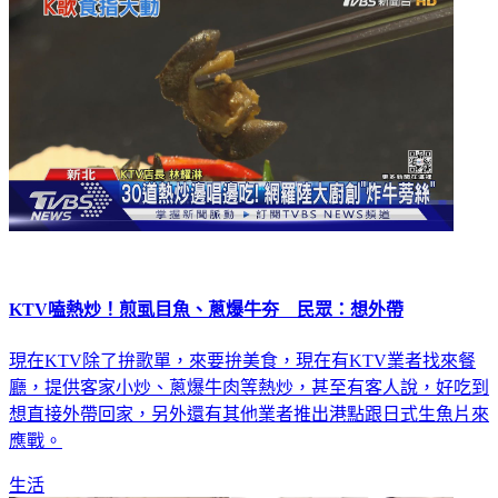
KTV嗑熱炒！煎虱目魚、蔥爆牛夯 民眾：想外帶
現在KTV除了拚歌單，來要拚美食，現在有KTV業者找來餐
廳，提供客家小炒、蔥爆牛肉等熱炒，甚至有客人說，好吃到
想直接外帶回家，另外還有其他業者推出港點跟日式生魚片來
應戰。
生活