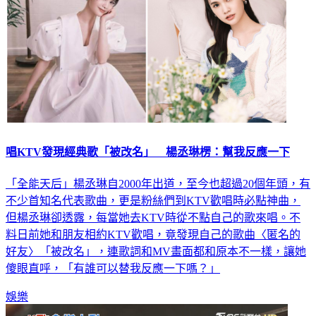
唱KTV發現經典歌「被改名」 楊丞琳楞：幫我反應一下
「全能天后」楊丞琳自2000年出道，至今也超過20個年頭，有
不少首知名代表歌曲，更是粉絲們到KTV歡唱時必點神曲，
但楊丞琳卻透露，每當她去KTV時從不點自己的歌來唱。不
料日前她和朋友相約KTV歡唱，竟發現自己的歌曲〈匿名的
好友〉「被改名」，連歌詞和MV畫面都和原本不一樣，讓她
傻眼直呼，「有誰可以替我反應一下嗎？」
娛樂