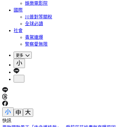
娛樂電影院
國際
川普對等關稅
全球必讀
社會
毒駕連爆
警察愛無限
更多
快訊