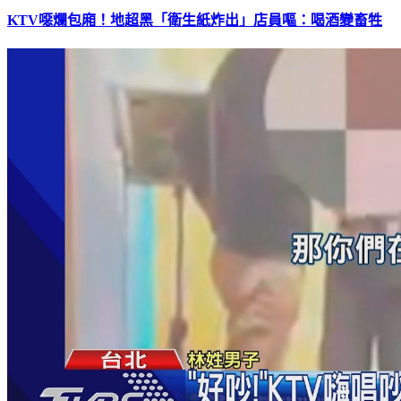
KTV噁爛包廂！地超黑「衛生紙炸出」店員嘔：喝酒變畜牲