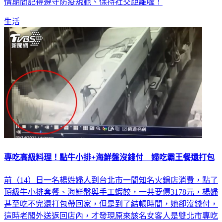
情期間記得遵守防疫規範、保持社交距離喔！
生活
專吃高級料理！點牛小排+海鮮盤沒錢付 婦吃霸王餐還打包
前（14）日一名楊姓婦人到台北市一間知名火鍋店消費，點了
頂級牛小排套餐、海鮮盤與手工蝦餃，一共要價3178元，楊婦
甚至吃不完還打包帶回家，但是到了結帳時間，她卻沒錢付，
這時老闆外送返回店內，才發現原來該名女客人是雙北市專吃