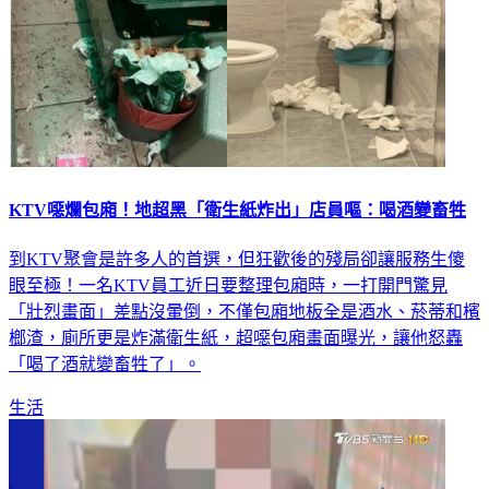
KTV噁爛包廂！地超黑「衛生紙炸出」店員嘔：喝酒變畜牲
到KTV聚會是許多人的首選，但狂歡後的殘局卻讓服務生傻
眼至極！一名KTV員工近日要整理包廂時，一打開門驚見
「壯烈畫面」差點沒暈倒，不僅包廂地板全是酒水、菸蒂和檳
榔渣，廁所更是炸滿衛生紙，超噁包廂畫面曝光，讓他怒轟
「喝了酒就變畜牲了」。
生活