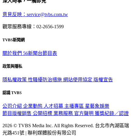
深入時事，一觸即見
意見反映：service@tvbs.com.tw
觀眾服務專線：02-2656-1599
TVBS新聞網
關於我們
56新聞台節目表
政策與隱私
隱私權政策
性騷擾防治措施
網站使用協定
版權宣告
認識 TVBS
公司介紹
企業動態
人才招募
主播專區
星藝象娛樂
節目版權銷售
公開招標
業務服務
官方聲明
獲獎紀錄／認證
2026 © TVBS Media Inc. All Rights Reserved. 台北市內湖區瑞
光路451號 | 聯利媒體股份有限公司