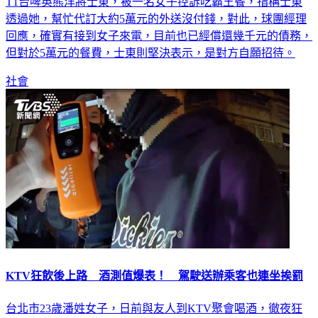
T1台啤英熊洋將士東，被一名女子控訴吃霸王餐，指稱士東
透過她，幫忙代訂大約5萬元的外送沒付錢，對此，球團經理
回應，確實有接到女子來電，目前也已經償還幾千元的債務，
但對於5萬元的餐費，士東則堅決表示，是對方自願招待。
社會
KTV狂飲後上路 酒測值爆表！ 駕駛送辦乘客也連坐挨罰
台北市23歲潘姓女子，日前與友人到KTV聚會喝酒，徹夜狂