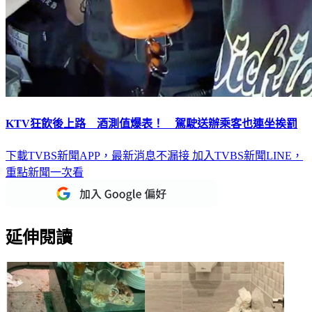
KTV狂飲後上路 酒測值爆表！ 駕駛送辦乘客也連坐挨罰
下載TVBS新聞APP，最新消息不漏接
加入TVBS新聞LINE，
重點新聞一次看
延伸閱讀