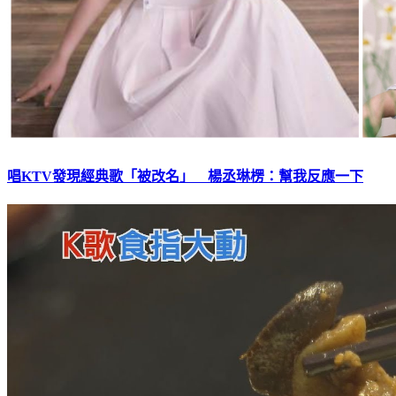
唱KTV發現經典歌「被改名」 楊丞琳楞：幫我反應一下