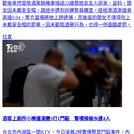
歡後竟然冒險酒駕騎機車接送23歲簡姓女友人返家，豈料，簡
女因未戴安全帽，路途中遭到巡邏警員攔查，經檢測酒測值竟
高達0.94，警方當場將她上銬逮捕，而後座的簡女不僅得吃上
未戴安全帽的罰單，因未勸阻酒駕行為，也得一併面臨處罰。
社會
酒客上廁所小擦撞演變3打1鬥毆 警噴辣椒水逮4人
台北市內湖區一間KTV，今日凌晨2時驚傳聚眾鬥毆事件，內