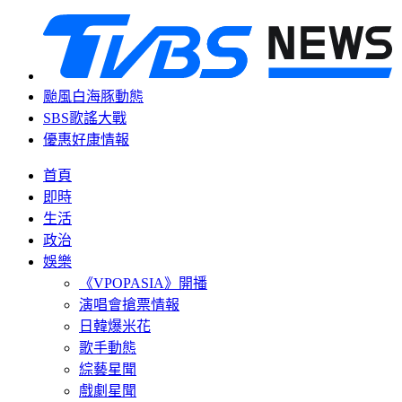
颱風白海豚動態
SBS歌謠大戰
優惠好康情報
首頁
即時
生活
政治
娛樂
《VPOPASIA》開播
演唱會搶票情報
日韓爆米花
歌手動態
綜藝星聞
戲劇星聞