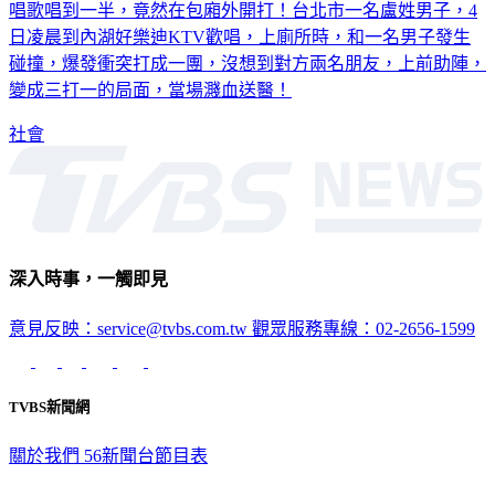
唱歌唱到一半，竟然在包廂外開打！台北市一名盧姓男子，4
日凌晨到內湖好樂迪KTV歡唱，上廁所時，和一名男子發生
碰撞，爆發衝突打成一團，沒想到對方兩名朋友，上前助陣，
變成三打一的局面，當場濺血送醫！
社會
深入時事，一觸即見
意見反映：service@tvbs.com.tw
觀眾服務專線：02-2656-1599
TVBS新聞網
關於我們
56新聞台節目表