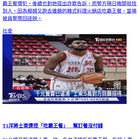
霸王餐慣犯，後續也對她提出詐欺告訴，而警方隔日晚間就找
到人，因為楊婦又跑去連鎖的韓式料理火鍋店吃霸王餐，當場
被員警帶回送辦。
社會
T1洋將士東遭控「吃霸王餐」 幫訂餐沒付錢