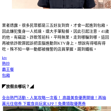
業者透露，很多民眾都是三五好友到齊，才會一起進到包廂，
因此嫌犯隻身一人抵達，還大手筆點餐，因此引起注意，41歲
的他，有竊盜、詐欺等前科，平時無業，走到哪騙到哪，這回
再被依詐欺罪起訴把歪腦進動到KTV身上，想說有得唱有得
吃，殊不知一舉一動都被機警的店員掌握，踢到鐵板。
ktv
熱炒
霸王餐
包廂
◤放假去哪玩？◢
全台熱門活動、人氣攻略一次看！
高雄美食優惠開搶！再抽
萬元住宿券
下載食尚玩家APP！免費領取優惠券