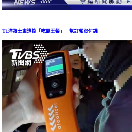
T1洋將士東遭控「吃霸王餐」 幫訂餐沒付錢