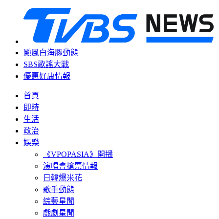
颱風白海豚動態
SBS歌謠大戰
優惠好康情報
首頁
即時
生活
政治
娛樂
《VPOPASIA》開播
演唱會搶票情報
日韓爆米花
歌手動態
綜藝星聞
戲劇星聞