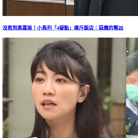
沒救到高嘉瑜！小馬列「4疑點」痛斥飯店：惡魔的幫凶