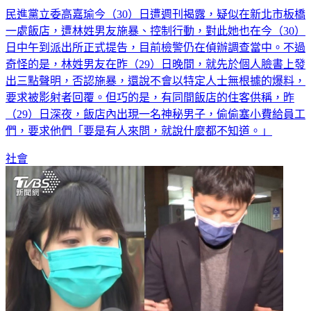
民進黨立委高嘉瑜今（30）日遭週刊揭露，疑似在新北市板橋
一處飯店，遭林姓男友施暴、控制行動，對此她也在今（30）
日中午到派出所正式提告，目前檢警仍在偵辦調查當中。不過
奇怪的是，林姓男友在昨（29）日晚間，就先於個人臉書上發
出三點聲明，否認施暴，還說不會以特定人士無根據的爆料，
要求被影射者回覆。但巧的是，有同間飯店的住客供稱，昨
（29）日深夜，飯店內出現一名神秘男子，偷偷塞小費給員工
們，要求他們「要是有人來問，就說什麼都不知道。」
社會