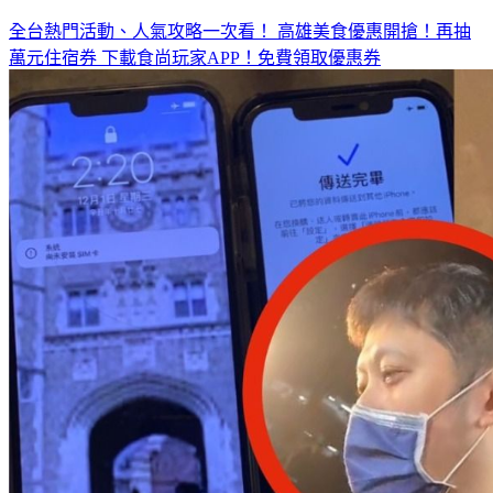
全台熱門活動、人氣攻略一次看！
高雄美食優惠開搶！再抽
萬元住宿券
下載食尚玩家APP！免費領取優惠券