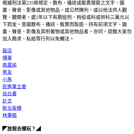
根據刑法第235條規定，散布、播送或販賣猥褻之文字、圖
畫、聲音、影像或其他物品，或公然陳列，或以他法供人觀
覽、聽聞者，處2年以下有期徒刑、拘役或科或併科三萬元以
下罰金。意圖散布、播送、販賣而製造、持有前項文字、圖
畫、聲音、影像及其附著物或其他物品者，亦同。提醒大家勿
加入跪求、私給等行列以免觸法。
飯店
傳單
高嘉瑜
男友
小馬
民進黨立委
自白書
訃文
新北板橋
林秉樞
◤放假去哪玩？◢