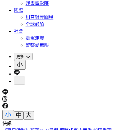
娛樂電影院
國際
川普對等關稅
全球必讀
社會
毒駕連爆
警察愛無限
更多
快訊