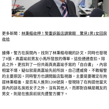
更多新聞：
林秉樞收押！警重返飯店調電眼　驚見1男1女回房
收拾
據傳，警方在房間內，找到了林秉樞母親的訃文，同時也發現
了8張，高嘉瑜前男友小馬所發放的傳單，這些通通查扣。除
此之外，更找到了一份共兩頁高嘉瑜手寫的「自白書」，內容
相當不堪，疑似就是高嘉瑜先前所說，自己遭威脅、不敢報警
的主要原因。同時警方也調閱飯店監視器，主要是要確定在拘
提林秉樞後，是否有人進到1208號房，發現除了在拘提他當天
房內的該名吳姓女子之外，沒有其他人，而那對自稱是親友的
男女，則是在進房前就先遭警方攔下。