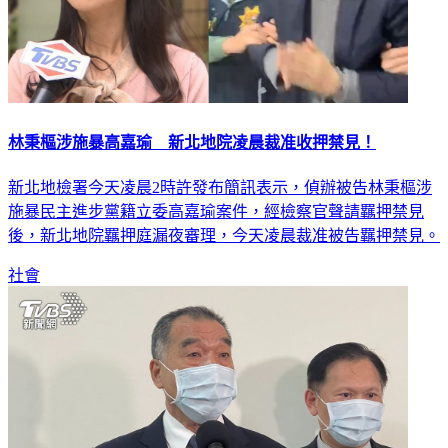
林秉樞涉施暴高嘉瑜 新北地院凌晨裁准收押禁見！
新北地檢署今天凌晨2時許發布簡訊表示，偵辦被告林秉樞涉
施暴民主進步黨籍立委高嘉瑜案件，經檢察官聲請羈押禁見
後，新北地院羈押庭漏夜審理，今天凌晨裁准被告羈押禁見。
社會