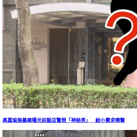
高嘉瑜施暴案曝光前飯店驚現「神秘男」 給小費求噤聲