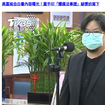
高嘉瑜自白書內容曝光！蓋手印「爆違法事證」疑遭迫寫下