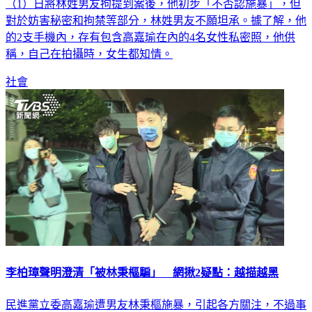
（1）日將林姓男友拘提到案後，他初步「不否認施暴」，但
對於妨害秘密和拘禁等部分，林姓男友不願坦承。據了解，他
的2支手機內，存有包含高嘉瑜在內的4名女性私密照，他供
稱，自己在拍攝時，女生都知情。
社會
李柏璋聲明澄清「被林秉樞騙」 網揪2疑點：越描越黑
民進黨立委高嘉瑜遭男友林秉樞施暴，引起各方關注，不過事