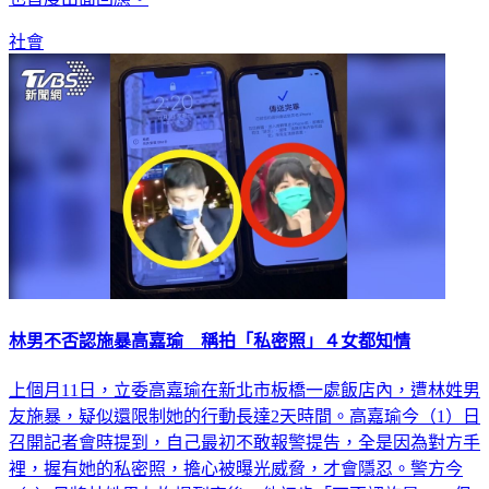
社會
林男不否認施暴高嘉瑜 稱拍「私密照」４女都知情
上個月11日，立委高嘉瑜在新北市板橋一處飯店內，遭林姓男
友施暴，疑似還限制她的行動長達2天時間。高嘉瑜今（1）日
召開記者會時提到，自己最初不敢報警提告，全是因為對方手
裡，握有她的私密照，擔心被曝光威脅，才會隱忍。警方今