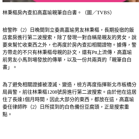
林秉樞房內查扣高嘉瑜親筆自白書。（圖／TVBS）
檢警昨（2）日晚間到立委高嘉瑜男友林秉樞，長期投宿的飯
店套房進行第二波搜索，除了發現一對自稱是親友的男女，說
要來幫忙收東西之外，也再度於房內查扣相關證物。據傳，警
方帶走的不只有林秉樞母親的訃文，還有Ptt上流傳，高嘉瑜
前男友小馬到場發放的傳單，以及一份共兩頁的「親筆自白
書」。
為了避免相關證據被湮滅、變造，檢方再度指揮新北市板橋分
局員警，前往林秉樞1208號房進行第二波搜索。由於他在這居
住了長達1個月時間，因此大部分的東西，都放在這，高嘉瑜
委任律師昨（2）日所提到的白色備份豆腐頭，正是搜索重
點。