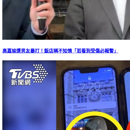
高嘉瑜遭男友暴打！飯店稱不知情「若看到受傷必報警」