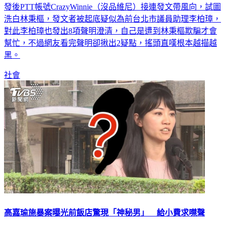
發後PTT帳號CrazyWinnie（沒品維尼）接連發文帶風向，試圖
洗白林秉樞，發文者被起底疑似為前台北市議員助理李柏璋，
對此李柏璋也發出8項聲明澄清，自己是遭到林秉樞欺騙才會
幫忙，不過網友看完聲明卻揪出2疑點，搖頭直嘆根本越描越
黑。
社會
高嘉瑜施暴案曝光前飯店驚現「神秘男」 給小費求噤聲