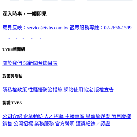
深入時事，一觸即見
意見反映：service@tvbs.com.tw
觀眾服務專線：02-2656-1599
TVBS新聞網
關於我們
56新聞台節目表
政策與隱私
隱私權政策
性騷擾防治措施
網站使用協定
版權宣告
認識 TVBS
公司介紹
企業動態
人才招募
主播專區
星藝象娛樂
節目版權
銷售
公開招標
業務服務
官方聲明
獲獎紀錄／認證