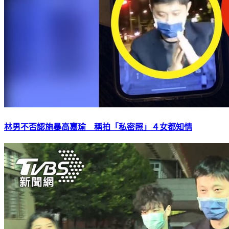
林男不否認施暴高嘉瑜 稱拍「私密照」４女都知情