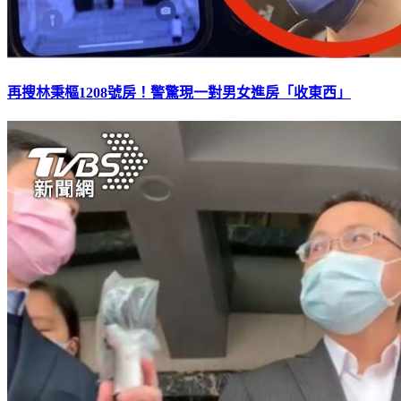
再搜林秉樞1208號房！警驚現一對男女進房「收東西」