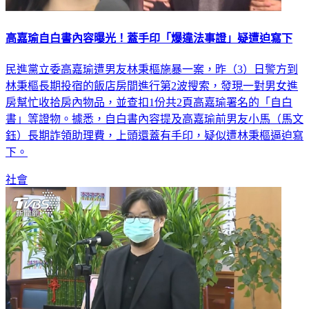
高嘉瑜自白書內容曝光！蓋手印「爆違法事證」疑遭迫寫下
民進黨立委高嘉瑜遭男友林秉樞施暴一案，昨（3）日警方到
林秉樞長期投宿的飯店房間進行第2波搜索，發現一對男女進
房幫忙收拾房內物品，並查扣1份共2頁高嘉瑜署名的「自白
書」等證物。據悉，自白書內容提及高嘉瑜前男友小馬（馬文
鈺）長期詐領助理費，上頭還蓋有手印，疑似遭林秉樞逼迫寫
下。
社會