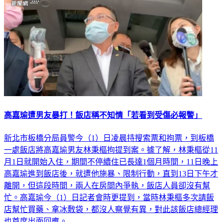
高嘉瑜遭男友暴打！飯店稱不知情「若看到受傷必報警」
新北市板橋分局員警今（1）日凌晨持搜索票和拘票，到板橋
一處飯店將高嘉瑜男友林秉樞拘提到案。據了解，林秉樞從11
月1日就開始入住，期間不停續住已長達1個月時間，11日晚上
高嘉瑜進到飯店後，就遭他施暴、限制行動，直到13日下午才
離開，但這段時間，兩人在房間內爭執，飯店人員卻沒有幫
忙。高嘉瑜今（1）日記者會時更提到，當時林秉樞多次請飯
店幫忙買藥、拿冰敷袋，都沒人察覺有異，對此該飯店總經理
也首度出面回應。