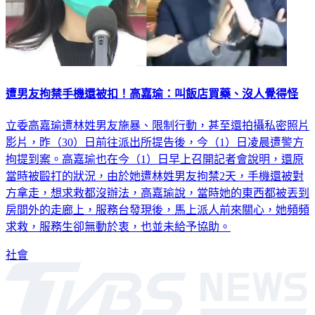
遭男友拘禁手機還被扣！高嘉瑜：叫飯店買藥、沒人覺得怪
立委高嘉瑜遭林姓男友施暴、限制行動，甚至還拍攝私密照片
影片，昨（30）日前往派出所提告後，今（1）日凌晨遭警方
拘提到案。高嘉瑜也在今（1）日早上召開記者會說明，還原
當時被毆打的狀況，由於她遭林姓男友拘禁2天，手機還被對
方拿走，想求救都沒辦法，高嘉瑜說，當時她的東西都被丟到
房間外的走廊上，服務台發現後，馬上派人前來關心，她頻頻
求救，服務生卻無動於衷，也並未給予協助。
社會