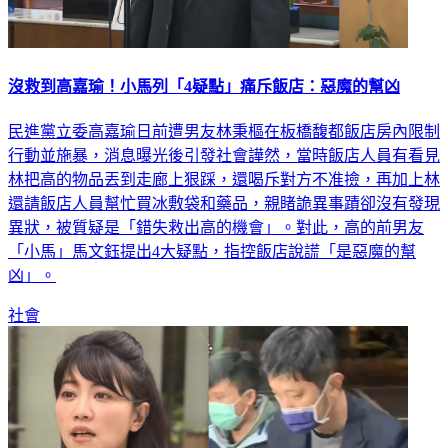
沒救到高嘉瑜！小馬列「4疑點」痛斥飯店：惡魔的幫凶
民進黨立委高嘉瑜日前遭男友林秉樞在板橋馥都飯店房內限制
行動並施暴，消息曝光後引發社會譁然，當時飯店人員有看見
林把高的物品丟到走廊上狠踩，還喝斥對方不准撿，再加上林
還請飯店人員幫忙買冰敷袋和藥品，親睹詭異事蹟卻沒有發現
異狀，被質疑是「錯失救出高的機會」。對此，高的前男友
「小馬」馬文鈺提出4大疑點，指控飯店說謊「是惡魔的幫
凶」。
社會