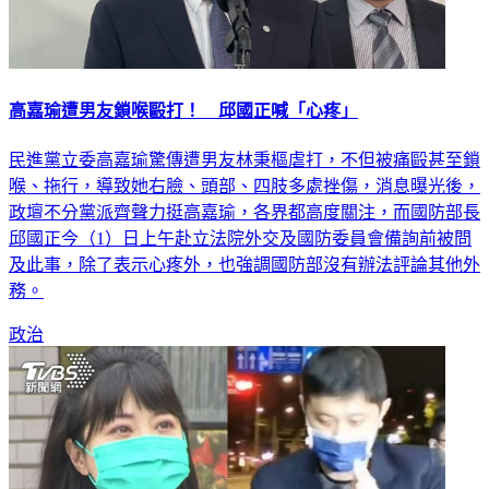
高嘉瑜遭男友鎖喉毆打！ 邱國正喊「心疼」
民進黨立委高嘉瑜驚傳遭男友林秉樞虐打，不但被痛毆甚至鎖
喉、拖行，導致她右臉、頭部、四肢多處挫傷，消息曝光後，
政壇不分黨派齊聲力挺高嘉瑜，各界都高度關注，而國防部長
邱國正今（1）日上午赴立法院外交及國防委員會備詢前被問
及此事，除了表示心疼外，也強調國防部沒有辦法評論其他外
務。
政治