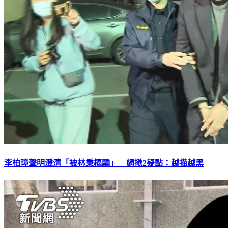
李柏璋聲明澄清「被林秉樞騙」 網揪2疑點：越描越黑