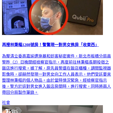
再搜林秉樞1208號房！警驚現一對男女進房「收東西」
為釐清立委高嘉瑜遭施暴和妨害秘密案件，新北市板橋分局員
警昨（2）日晚間經檢察官指示，再度前往林秉樞長期投宿之
飯店進行搜索。據了解，原先員警還在飯店櫃檯，調閱監視器
影像時，卻赫然發現一對男女向工作人員表示，他們受託要來
整理林秉樞的個人物品。由於當時情況緊急，經檢察官指示
後，警方於這對男女進入飯店房間時，進行搜索，同時將兩人
帶回分局製作筆錄。
社會